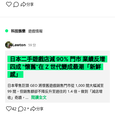
分享
科技娛樂
遊戲情報
Lawton
59 分
日本二手遊戲店減 90% 門市 業績反增
四成 "懷舊"在 Z 世代變成最潮「新鮮
感」
日本零售巨頭 GEO 將懷舊遊戲銷售門市從 1,000 間大幅減至
99 間，但銷售額卻不降反升至過往的 1.4 倍。做到「減店增
閱讀全文
收」奇蹟，...
42
2
分享
↗