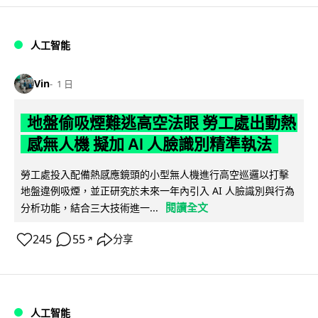
人工智能
Vin
1 日
地盤偷吸煙難逃高空法眼 勞工處出動熱
感無人機 擬加 AI 人臉識別精準執法
勞工處投入配備熱感應鏡頭的小型無人機進行高空巡邏以打擊
地盤違例吸煙，並正研究於未來一年內引入 AI 人臉識別與行為
閱讀全文
分析功能，結合三大技術進一...
245
55
分享
↗
人工智能