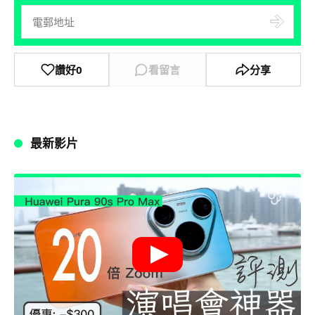
讚好
0
看留言
分享
最新影片