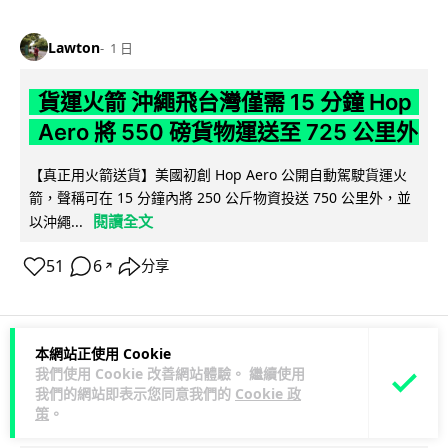
Lawton
1 日
貨運火箭 沖繩飛台灣僅需 15 分鐘 Hop
Aero 將 550 磅貨物運送至 725 公里外
【真正用火箭送貨】美國初創 Hop Aero 公開自動駕駛貨運火
箭，聲稱可在 15 分鐘內將 250 公斤物資投送 750 公里外，並
閱讀全文
以沖繩...
51
6
分享
↗
本網站正使用 Cookie
科技娛樂
遊戲情報
我們使用 Cookie 改善網站體驗。 繼續使用
我們的網站即表示您同意我們的
Cookie 政
策
。
Lawton
1 日