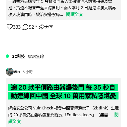
一對香港夫婦今年 5 月遊澳門乘的士拾獲他人遺留相機及電
池，拾遺不報並帶返香港自用。兩人本月 2 日經港珠澳大橋再
閱讀全文
次入境澳門時，被治安警察局...
333
52
分享
↗
3C科技
家居無線
Vin
5 小時
逾 20 款平價路由器爆後門 每 35 秒自
動連線回中國 全球 10 萬用家私隱堪憂
網絡安全公司 VulnCheck 揭發中國智博通電子（Zbtlink）生產
閱
的 20 多款路由器內置後門程式「Endlessdoors」（無盡...
讀全文