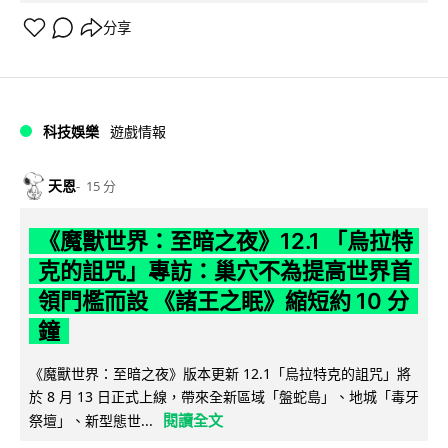
分享
科技娛樂
遊戲情報
天恩
15 分
《魔獸世界：至暗之夜》12.1 「烏拉特
克的詛咒」專訪：巢穴不為提高世界首
領門檻而設 《諸王之眠》縮短約 10 分
鐘
《魔獸世界：至暗之夜》版本更新 12.1「烏拉特克的詛咒」將
於 8 月 13 日正式上線，帶來全新區域「盤蛇島」、地城「毒牙
閱讀全文
祭壇」、新型態世...