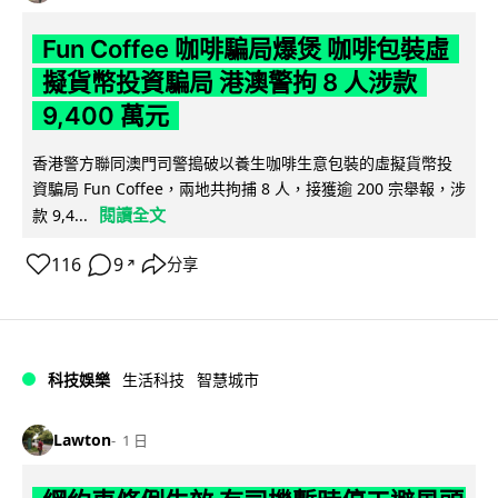
Fun Coffee 咖啡騙局爆煲 咖啡包裝虛
擬貨幣投資騙局 港澳警拘 8 人涉款
9,400 萬元
香港警方聯同澳門司警搗破以養生咖啡生意包裝的虛擬貨幣投
資騙局 Fun Coffee，兩地共拘捕 8 人，接獲逾 200 宗舉報，涉
閱讀全文
款 9,4...
116
9
分享
↗
科技娛樂
生活科技
智慧城市
Lawton
1 日