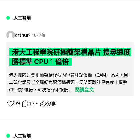
人工智能
arthur
10 小時
港大工程學院研極簡架構晶片 搜尋速度
勝標準 CPU 1 億倍
港大團隊研發極簡架構模擬內容尋址記憶體（CAM）晶片，用
二硫化鉬及半金屬銻克服傳輸瓶頸，漢明距離計算速度比標準
閱讀全文
CPU快1億倍，每次搜尋耗能低...
39
17
分享
↗
人工智能