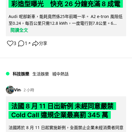
彩造型曝光 快充 26 分鐘充滿 8 成電
Audi 呢部新車，能耗竟然係25年前嘅一半。 A2 e-tron 風阻低
至0.24，每百公里只需12.8 kWh，一度電行到7.8公里。6...
閱讀全文
3
1
分享
↗
科技娛樂
生活娛樂
城中熱話
Vin
2 小時
法國 8 月 11 日出新例 未經同意嚴禁
Cold Call 違規企業最高罰 345 萬
法國將於 8 月 11 日起實施新例，全面禁止企業未經消費者同意