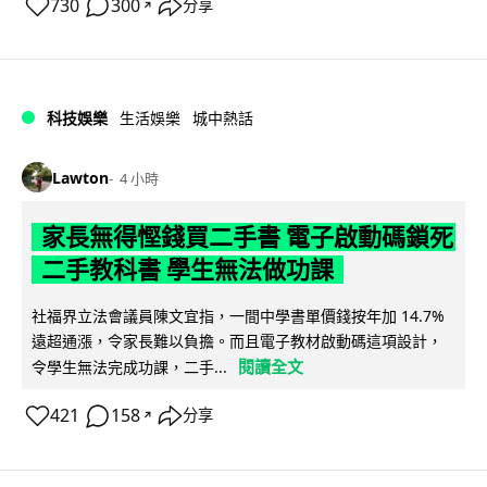
730
300
分享
↗
科技娛樂
生活娛樂
城中熱話
Lawton
4 小時
家長無得慳錢買二手書 電子啟動碼鎖死
二手教科書 學生無法做功課
社福界立法會議員陳文宜指，一間中學書單價錢按年加 14.7%
遠超通漲，令家長難以負擔。而且電子教材啟動碼這項設計，
閱讀全文
令學生無法完成功課，二手...
421
158
分享
↗