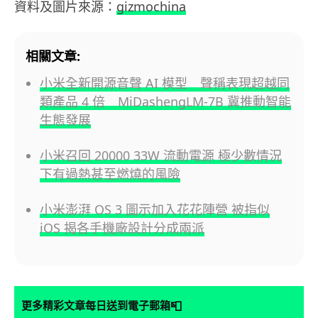
資料及圖片來源：
gizmochina
相關文章:
小米全新開源音聲 AI 模型 聲稱表現超越同
類產品 4 倍 MiDashengLM-7B 冀推動智能
生態發展
小米召回 20000 33W 流動電源 極少數情況
下有過熱甚至燃燒的風險
小米澎湃 OS 3 圖示加入花花陣營 被指似
iOS 揭各手機廠設計分成兩派
📮
更多精彩文章每日送到電子郵箱