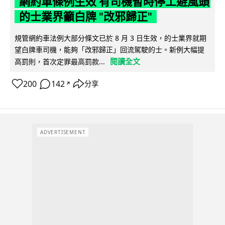
網約車條例生效 有司機暫時停工避風頭
的士業界籲白牌 "改邪歸正"
規管網約車法例大部分條文已於 8 月 3 日生效，的士業界就期
望白牌車司機，能夠「改邪歸正」回流駕駛的士。新例大幅提
閱讀全文
高罰則，首次定罪最高罰款...
200
142
分享
↗
ADVERTISEMENT