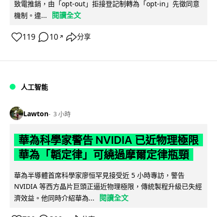
致電推銷，由「opt-out」拒接登記制轉為「opt-in」先徵同意
閱讀全文
機制。違...
119
10
分享
↗
人工智能
Lawton
3 小時
華為科學家警告 NVIDIA 已近物理極限
華為「韜定律」可繞過摩爾定律瓶頸
華為半導體首席科學家廖恒罕見接受近 5 小時專訪，警告
NVIDIA 等西方晶片巨頭正逼近物理極限，傳統製程升級已失經
閱讀全文
濟效益。他同時介紹華為...