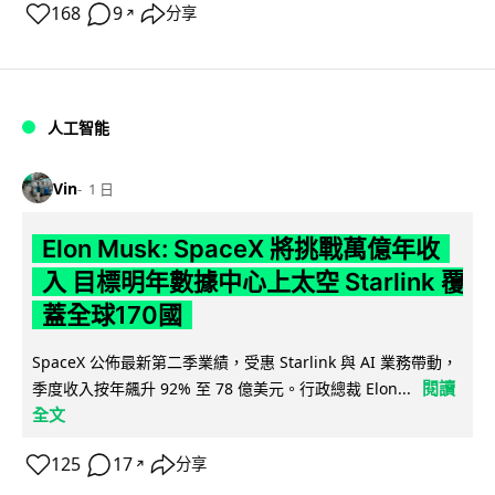
168
9
分享
↗
人工智能
Vin
1 日
Elon Musk: SpaceX 將挑戰萬億年收
入 目標明年數據中心上太空 Starlink 覆
蓋全球170國
SpaceX 公佈最新第二季業績，受惠 Starlink 與 AI 業務帶動，
閱讀
季度收入按年飆升 92% 至 78 億美元。行政總裁 Elon...
全文
125
17
分享
↗