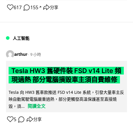
617
155
分享
↗
人工智能
arthur
9 小時
Tesla HW3 舊硬件裝 FSD v14 Lite 頻
現過熱 部分電腦損毀車主須自費維修
Tesla 向 HW3 舊車款推送 FSD v14 Lite 系統，引發大量車主反
映自動駕駛電腦嚴重過熱，部分更觸發高溫保護甚至直接燒
閱讀全文
毀，須...
5
分享