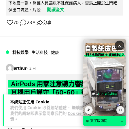
下地震一刻，醫護人員臨危不亂保護病人，更馬上開逃生門確
閱讀全文
保出口流通。片段...
70
23
分享
↗
×
科技娛樂
生活科技
健康
arthur
2 日
AirPods 用家注意聽力響紅燈 醫學界籲
耳機用戶謹守「60-60」鐵律
本網站正使用 Cookie
長時間高音量佩戴耳機可能導致永久性噪音性聽損。本文盤點 4
我們使用 Cookie 改善網站體驗。 繼續使用
🎵
⛶
大聽力受損警號，介紹科學護耳的「60-60 原則」及 Apple 內
我們的網站即表示您同意我們的
Cookie 政
閱讀全文
置防護功能，...
策
。
📖 文字版訪問
→