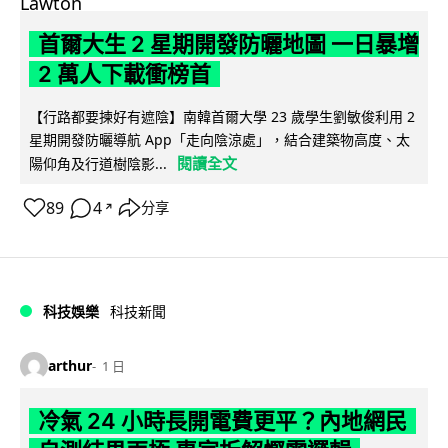
首爾大生 2 星期開發防曬地圖 一日暴增
2 萬人下載衝榜首
【行路都要揀好有遮陰】南韓首爾大學 23 歲學生劉敏俊利用 2
星期開發防曬導航 App「走向陰涼處」，結合建築物高度、太
閱讀全文
陽仰角及行道樹陰影...
89
4
分享
↗
科技娛樂
科技新聞
arthur
1 日
冷氣 24 小時長開電費更平？內地網民