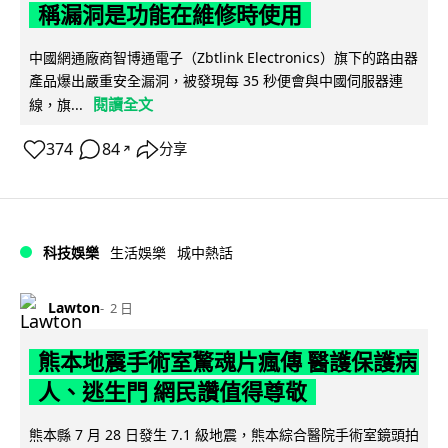
稱漏洞是功能在維修時使用
中國網通廠商智博通電子（Zbtlink Electronics）旗下的路由器
產品爆出嚴重安全漏洞，被發現每 35 秒便會與中國伺服器連
閱讀全文
線，旗...
374
84
分享
↗
科技娛樂
生活娛樂
城中熱話
Lawton
2 日
熊本地震手術室驚魂片瘋傳 醫護保護病
人、逃生門 網民讚值得尊敬
熊本縣 7 月 28 日發生 7.1 級地震，熊本綜合醫院手術室鏡頭拍