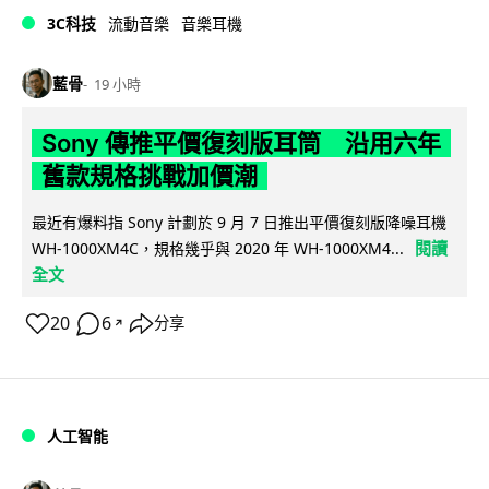
3C科技
流動音樂
音樂耳機
藍骨
19 小時
Sony 傳推平價復刻版耳筒 沿用六年
舊款規格挑戰加價潮
最近有爆料指 Sony 計劃於 9 月 7 日推出平價復刻版降噪耳機
閱讀
WH-1000XM4C，規格幾乎與 2020 年 WH-1000XM4...
全文
20
6
分享
↗
人工智能