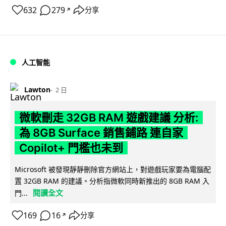
632
279
分享
↗
人工智能
Lawton
2 日
微軟刪走 32GB RAM 遊戲建議 分析:
為 8GB Surface 銷售鋪路 連自家
Copilot+ 門檻也未到
Microsoft 被發現靜靜刪除官方網站上，對遊戲玩家要為電腦配
置 32GB RAM 的建議。分析指微軟同時新推出的 8GB RAM 入
閱讀全文
門...
169
16
分享
↗