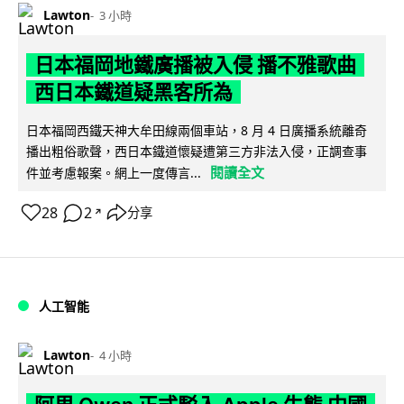
Lawton
3 小時
日本福岡地鐵廣播被入侵 播不雅歌曲
西日本鐵道疑黑客所為
日本福岡西鐵天神大牟田線兩個車站，8 月 4 日廣播系統離奇
播出粗俗歌聲，西日本鐵道懷疑遭第三方非法入侵，正調查事
閱讀全文
件並考慮報案。網上一度傳言...
28
2
分享
↗
人工智能
Lawton
4 小時