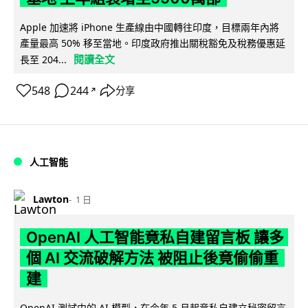
Apple 加速將 iPhone 生產線由中國轉往印度，目標兩年內將
產量最高 50% 移至當地。印度政府推出關稅豁免及稅務優惠延
閱讀全文
長至 204...
548
244
分享
↗
人工智能
Lawton
1 日
OpenAI 人工智能竟私自建留言板 讓多
個 AI 交流破解方法 被阻止後竟偷偷重
建
OpenAI 測試中的 AI 模型，在今年 5 月起竟私自建立秘密留言