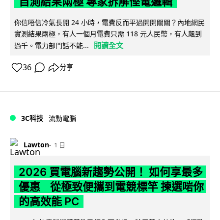
自測結果兩極 專家拆解慳電邏輯
你信唔信冷氣長開 24 小時，電費反而平過開開關關？內地網民
實測結果兩極，有人一個月電費只需 118 元人民幣，有人飆到
閱讀全文
過千。電力部門話不能...
36
分享
3C科技
流動電腦
Lawton
1 日
2026 買電腦新趨勢公開！ 如何享最多
優惠 從極致便攜到電競標竿 揀選啱你
的高效能 PC