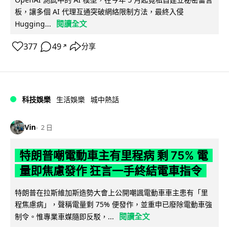
板，讓多個 AI 代理互通突破網絡限制方法，最終入侵
閱讀全文
Hugging...
377
49
分享
↗
科技娛樂
生活娛樂
城中熱話
Vin
2 日
特朗普嘲電動車主有里程病 剩 75% 電
量即焦慮發作 狂言一手終結電車指令
特朗普在拉斯維加斯造勢大會上公開嘲諷電動車車主患有「里
程焦慮病」，聲稱電量剩 75% 便發作，並重申已廢除電動車強
閱讀全文
制令。惟專業車媒隨即反駁，...