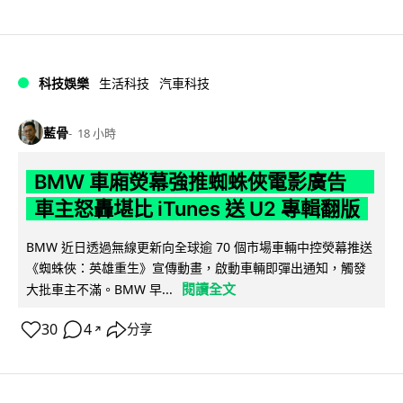
科技娛樂
生活科技
汽車科技
藍骨
18 小時
BMW 車廂熒幕強推蜘蛛俠電影廣告
車主怒轟堪比 iTunes 送 U2 專輯翻版
BMW 近日透過無線更新向全球逾 70 個市場車輛中控熒幕推送
《蜘蛛俠：英雄重生》宣傳動畫，啟動車輛即彈出通知，觸發
閱讀全文
大批車主不滿。BMW 早...
30
4
分享
↗