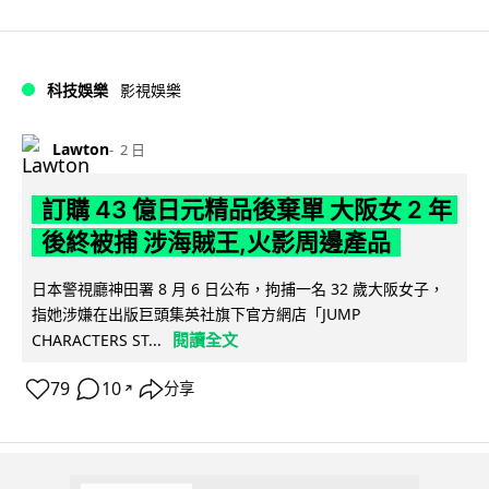
科技娛樂
影視娛樂
Lawton
2 日
訂購 43 億日元精品後棄單 大阪女 2 年
後終被捕 涉海賊王,火影周邊產品
日本警視廳神田署 8 月 6 日公布，拘捕一名 32 歲大阪女子，
指她涉嫌在出版巨頭集英社旗下官方網店「JUMP
閱讀全文
CHARACTERS ST...
79
10
分享
↗