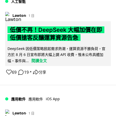
人工智能
Lawton
1 日
低價不再！DeepSeek 大幅加價在即
低價搶客反釀運算資源告急
DeepSeek 因低價策略掀起需求熱潮，運算資源不勝負荷，官
方於 8 月 6 日宣布即將大幅上調 API 收費，惟未公布具體加
閱讀全文
幅。事件與...
69
19
分享
↗
iOS App
應用軟件
應用軟件
Lawton
1 日