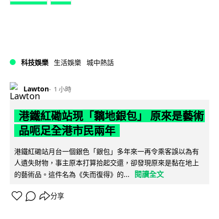
科技娛樂
生活娛樂
城中熱話
Lawton
1 小時
港鐵紅磡站現「黐地銀包」 原來是藝術
品呃足全港市民兩年
港鐵紅磡站月台一個銀色「銀包」多年來一再令乘客誤以為有
人遺失財物，事主原本打算拾起交還，卻發現原來是黏在地上
閱讀全文
的藝術品。這件名為《失而復得》的...
分享