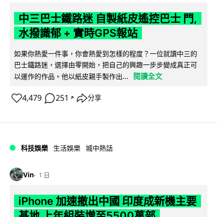
中三巴士鐵路迷 自製紙皮遙控巴士 門,
水撥識郁 + 實時GPS報站
如果你熱愛一件事，你會熱愛到怎樣的程度？一位就讀中三的
巴士鐵路迷，選擇由零開始，把自己的興趣一步步變成真正可
閱讀全文
以運作的作品。他以紙皮親手製作出...
4,479
251
分享
↗
科技娛樂
生活娛樂
城中熱話
Vin
1 日
iPhone 加速撤出中國 印度成新機主要
基地 上年組裝增至5500萬部