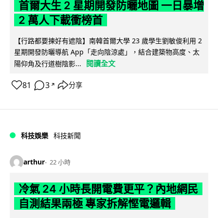
首爾大生 2 星期開發防曬地圖 一日暴增
2 萬人下載衝榜首
【行路都要揀好有遮陰】南韓首爾大學 23 歲學生劉敏俊利用 2
星期開發防曬導航 App「走向陰涼處」，結合建築物高度、太
閱讀全文
陽仰角及行道樹陰影...
81
3
分享
↗
科技娛樂
科技新聞
arthur
22 小時
冷氣 24 小時長開電費更平？內地網民
自測結果兩極 專家拆解慳電邏輯