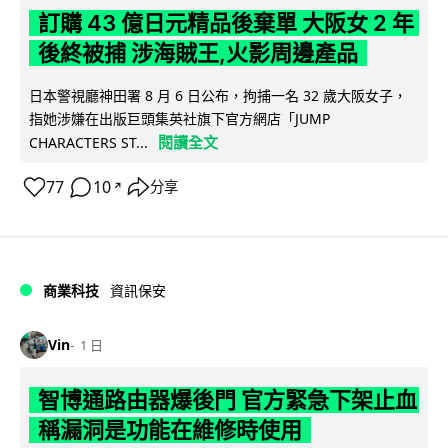
訂購 43 億日元精品後棄單 大阪女 2 年
後終被捕 涉海賊王,火影周邊產品
日本警視廳神田署 8 月 6 日公布，拘捕一名 32 歲大阪女子，
指她涉嫌在出版巨頭集英社旗下官方網店「JUMP
閱讀全文
CHARACTERS ST...
77
10
分享
↗
商業科技
資訊保安
Vin
1 日
智博通路由器爆後門 官方緊急下架止血
稱漏洞是功能在維修時使用