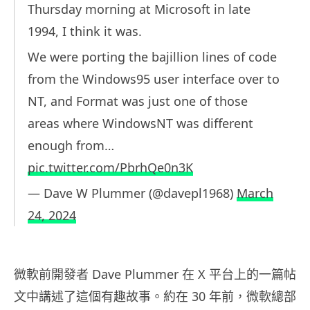
Thursday morning at Microsoft in late
1994, I think it was.
We were porting the bajillion lines of code
from the Windows95 user interface over to
NT, and Format was just one of those
areas where WindowsNT was different
enough from…
pic.twitter.com/PbrhQe0n3K
— Dave W Plummer (@davepl1968)
March
24, 2024
微軟前開發者 Dave Plummer 在 X 平台上的一篇帖
文中講述了這個有趣故事。約在 30 年前，微軟總部