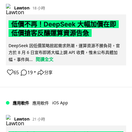
Lawton
18 小時
低價不再！DeepSeek 大幅加價在即
低價搶客反釀運算資源告急
DeepSeek 因低價策略掀起需求熱潮，運算資源不勝負荷，官
方於 8 月 6 日宣布即將大幅上調 API 收費，惟未公布具體加
閱讀全文
幅。事件與...
65
19
分享
↗
iOS App
應用軟件
應用軟件
Lawton
21 小時