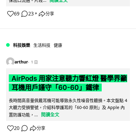
閱讀全文
保出口流通。片段...
69
23
分享
↗
科技娛樂
生活科技
健康
arthur
1 日
AirPods 用家注意聽力響紅燈 醫學界籲
耳機用戶謹守「60-60」鐵律
長時間高音量佩戴耳機可能導致永久性噪音性聽損。本文盤點 4
大聽力受損警號，介紹科學護耳的「60-60 原則」及 Apple 內
閱讀全文
置防護功能，...
20
分享