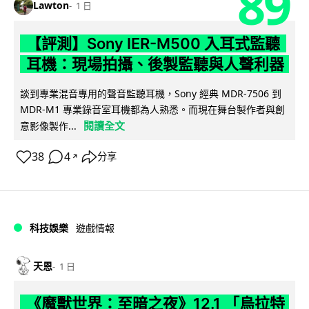
89
Lawton
1 日
【評測】Sony IER-M500 入耳式監聽
耳機：現場拍攝、後製監聽與人聲利器
談到專業混音專用的聲音監聽耳機，Sony 經典 MDR-7506 到
MDR-M1 專業錄音室耳機都為人熟悉。而現在舞台製作者與創
閱讀全文
意影像製作...
38
4
分享
↗
科技娛樂
遊戲情報
天恩
1 日
《魔獸世界：至暗之夜》12.1 「烏拉特