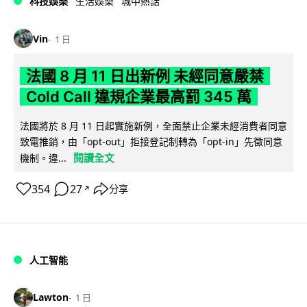
科技娛樂
生活娛樂
城中熱話
Vin
1 日
法國 8 月 11 日出新例 未經同意嚴禁
Cold Call 違規企業最高罰 345 萬
法國將於 8 月 11 日起實施新例，全面禁止企業未經消費者同意
致電推銷，由「opt-out」拒接登記制轉為「opt-in」先徵同意
閱讀全文
機制。違...
354
27
分享
↗
人工智能
Lawton
1 日