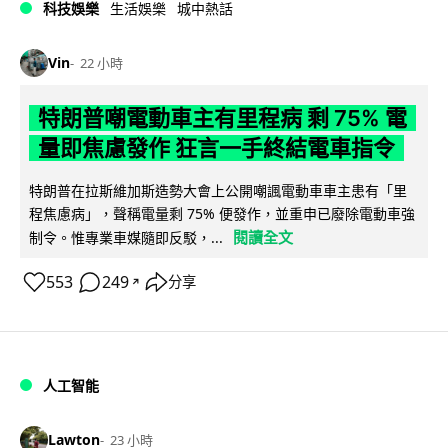
科技娛樂
生活娛樂
城中熱話
Vin
22 小時
特朗普嘲電動車主有里程病 剩 75% 電
量即焦慮發作 狂言一手終結電車指令
特朗普在拉斯維加斯造勢大會上公開嘲諷電動車車主患有「里
程焦慮病」，聲稱電量剩 75% 便發作，並重申已廢除電動車強
閱讀全文
制令。惟專業車媒隨即反駁，...
553
249
分享
↗
人工智能
Lawton
23 小時