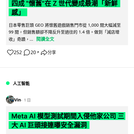
四成 "懷舊"在 Z 世代變成最潮「新鮮
感」
日本零售巨頭 GEO 將懷舊遊戲銷售門市從 1,000 間大幅減至
99 間，但銷售額卻不降反升至過往的 1.4 倍。做到「減店增
閱讀全文
收」奇蹟，...
252
20
分享
↗
人工智能
Vin
1 日
Meta AI 模型測試期間入侵他家公司 三
大 AI 巨頭接連曝安全漏洞