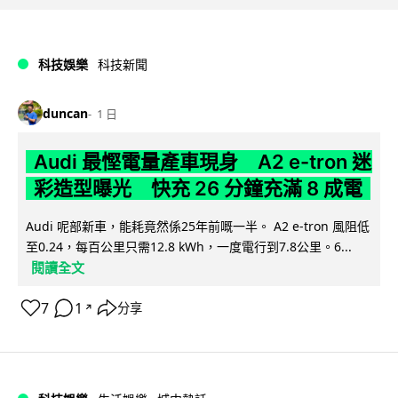
科技娛樂
科技新聞
duncan
1 日
Audi 最慳電量產車現身 A2 e-tron 迷
彩造型曝光 快充 26 分鐘充滿 8 成電
Audi 呢部新車，能耗竟然係25年前嘅一半。 A2 e-tron 風阻低
至0.24，每百公里只需12.8 kWh，一度電行到7.8公里。6...
閱讀全文
7
1
分享
↗