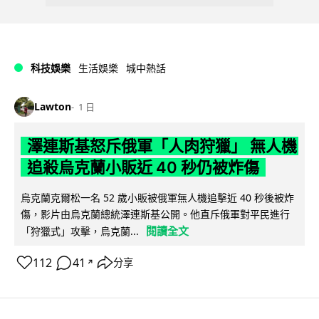
科技娛樂
生活娛樂
城中熱話
Lawton
1 日
澤連斯基怒斥俄軍「人肉狩獵」 無人機
追殺烏克蘭小販近 40 秒仍被炸傷
烏克蘭克爾松一名 52 歲小販被俄軍無人機追擊近 40 秒後被炸
傷，影片由烏克蘭總統澤連斯基公開。他直斥俄軍對平民進行
閱讀全文
「狩獵式」攻擊，烏克蘭...
112
41
分享
↗