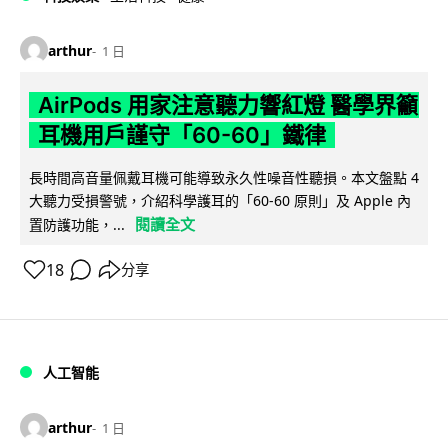
arthur
1 日
AirPods 用家注意聽力響紅燈 醫學界籲
耳機用戶謹守「60-60」鐵律
長時間高音量佩戴耳機可能導致永久性噪音性聽損。本文盤點 4
大聽力受損警號，介紹科學護耳的「60-60 原則」及 Apple 內
閱讀全文
置防護功能，...
18
分享
人工智能
arthur
1 日