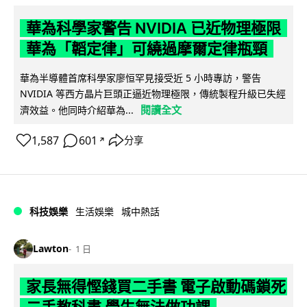
華為科學家警告 NVIDIA 已近物理極限
華為「韜定律」可繞過摩爾定律瓶頸
華為半導體首席科學家廖恒罕見接受近 5 小時專訪，警告
NVIDIA 等西方晶片巨頭正逼近物理極限，傳統製程升級已失經
閱讀全文
濟效益。他同時介紹華為...
1,587
601
分享
↗
科技娛樂
生活娛樂
城中熱話
Lawton
1 日
家長無得慳錢買二手書 電子啟動碼鎖死
二手教科書 學生無法做功課