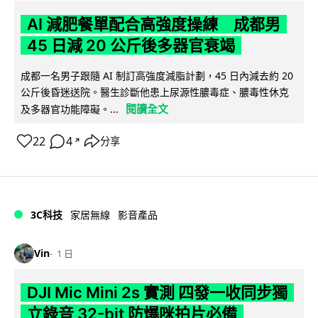
AI 減肥餐單配合高強度操練 成都男
45 日減 20 公斤後多器官衰竭
成都一名男子跟隨 AI 制訂高強度減脂計劃，45 日內減去約 20
公斤後昏迷送院。醫生診斷他患上尿源性膿毒症、膿毒性休克
閱讀全文
及多器官功能障礙。...
22
4
分享
↗
3C科技
家居無線
影音產品
Vin
1 日
DJI Mic Mini 2s 實測 四發一收同步獨
立錄音 32-bit 防爆咪拍片必備