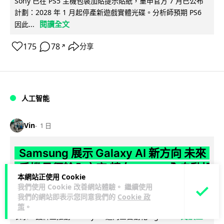
Sony 已在 PS5 主機包裝加貼提示貼紙，重申官方 7 月已公布
計劃：2028 年 1 月起停產新遊戲實體光碟。分析師預期 PS6
閱讀全文
因此...
175
78
分享
↗
人工智能
Vin
1 日
Samsung 展示 Galaxy AI 新方向 未來
手機毋須輸入文字 轉向 Agent 全自動操
本網站正使用 Cookie
作
我們使用 Cookie 改善網站體驗。 繼續使用
我們的網站即表示您同意我們的
Cookie 政
Samsung 電子 MX 部門顧客體驗辦公室主管兼副總裁 Jay Kim
策
。
閱讀全
表示，品牌正推動 Galaxy AI 邁向全自動化 Agent...