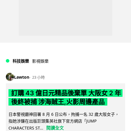
科技娛樂
影視娛樂
Lawton
23 小時
訂購 43 億日元精品後棄單 大阪女 2 年
後終被捕 涉海賊王,火影周邊產品
日本警視廳神田署 8 月 6 日公布，拘捕一名 32 歲大阪女子，
指她涉嫌在出版巨頭集英社旗下官方網店「JUMP
閱讀全文
CHARACTERS ST...