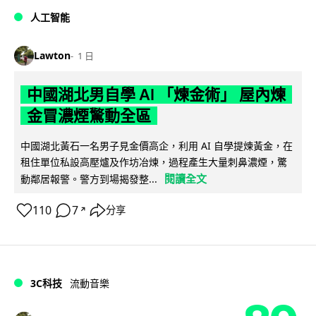
人工智能
Lawton
1 日
中國湖北男自學 AI 「煉金術」 屋內煉
金冒濃煙驚動全區
中國湖北黃石一名男子見金價高企，利用 AI 自學提煉黃金，在
租住單位私設高壓爐及作坊冶煉，過程產生大量刺鼻濃煙，驚
閱讀全文
動鄰居報警。警方到場揭發整...
110
7
分享
↗
3C科技
流動音樂