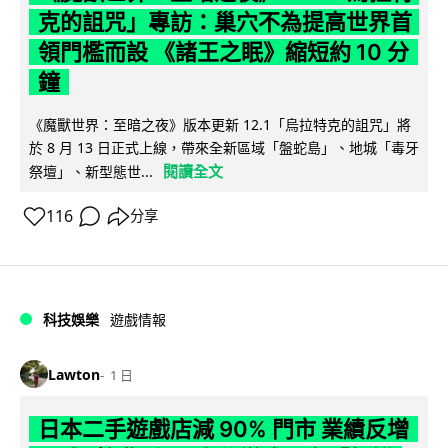
克的詛咒」專訪：巢穴不為提高世界首
領門檻而設 《諸王之眠》縮短約 10 分
鐘
《魔獸世界：至暗之夜》版本更新 12.1「烏拉特克的詛咒」將
於 8 月 13 日正式上線，帶來全新區域「盤蛇島」、地城「毒牙
閱讀全文
祭壇」、新型態世...
116
分享
科技娛樂
遊戲情報
Lawton
1 日
日本二手遊戲店減 90% 門市 業績反增