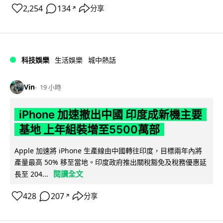
2,254
134
分享
↗
科技娛樂
生活娛樂
城中熱話
Vin
19 小時
iPhone 加速撤出中國 印度成新機主要
基地 上年組裝增至5500萬部
Apple 加速將 iPhone 生產線由中國轉往印度，目標兩年內將
產量最高 50% 移至當地。印度政府推出關稅豁免及稅務優惠延
閱讀全文
長至 204...
428
207
分享
↗