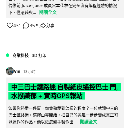
偶像前 Juice=Juice 成員宮本佳林在完全沒有編程經驗的情況
閱讀全文
下，僅憑藉與...
431
35
分享
↗
商業科技
3D 打印
Vin
18 小時
中三巴士鐵路迷 自製紙皮遙控巴士 門,
水撥識郁 + 實時GPS報站
如果你熱愛一件事，你會熱愛到怎樣的程度？一位就讀中三的
巴士鐵路迷，選擇由零開始，把自己的興趣一步步變成真正可
閱讀全文
以運作的作品。他以紙皮親手製作出...