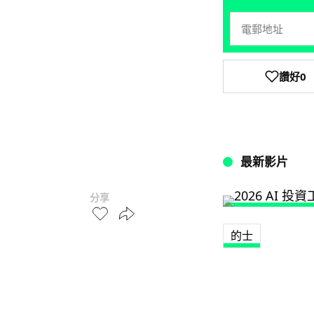
讚好
0
最新影片
分享
的士