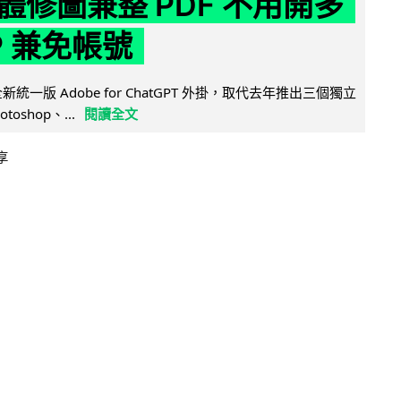
體修圖兼整 PDF 不用開多
P 兼免帳號
全新統一版 Adobe for ChatGPT 外掛，取代去年推出三個獨立
otoshop、...
閱讀全文
享