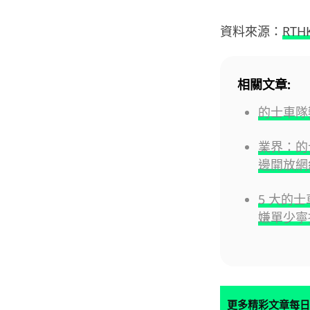
資料來源：
RTH
相關文章:
的士車隊
業界：的
邊開放網
5 大的
嫌單少寧
更多精彩文章每日