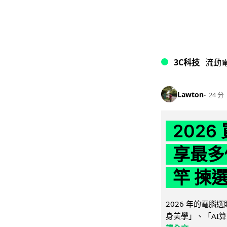
3C科技
流動
Lawton
24 分
202
享最多
竿 揀
2026 年的電
身美學」、「AI算