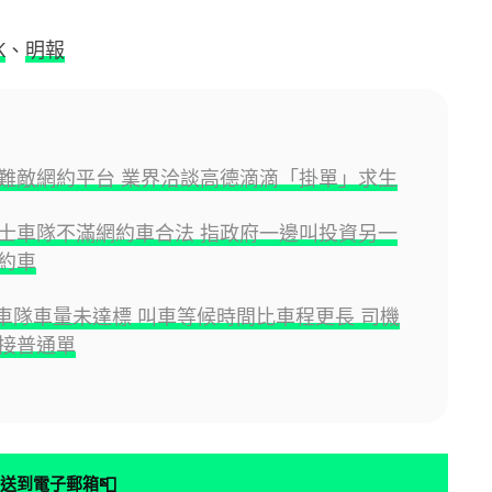
K
、
明報
難敵網約平台 業界洽談高德滴滴「掛單」求生
士車隊不滿網約車合法 指政府一邊叫投資另一
約車
士車隊車量未達標 叫車等候時間比車程更長 司機
接普通單
📮
送到電子郵箱