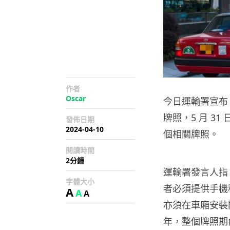
作者
Oscar
今日運輸署宣布
牌照，5 月 3
發佈日期
2024-04-10
個相關牌照。
閱讀時間
2分鐘
運輸署發言人指
字體大小
者必須提供手機
A
A
A
亦須在車廂安裝
年，整個牌照期