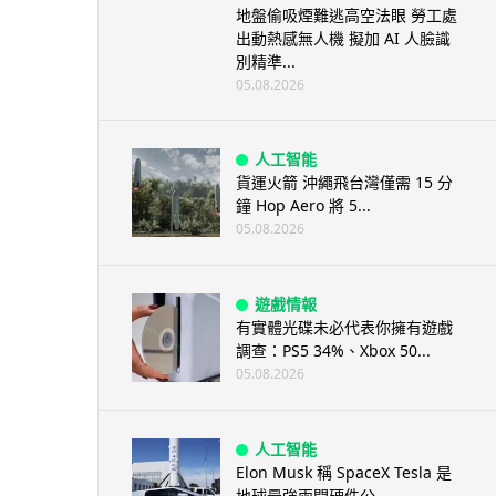
地盤偷吸煙難逃高空法眼 勞工處
出動熱感無人機 擬加 AI 人臉識
別精準...
05.08.2026
人工智能
貨運火箭 沖繩飛台灣僅需 15 分
鐘 Hop Aero 將 5...
05.08.2026
遊戲情報
有實體光碟未必代表你擁有遊戲
調查：PS5 34%、Xbox 50...
05.08.2026
人工智能
Elon Musk 稱 SpaceX Tesla 是
地球最強兩間硬件公...