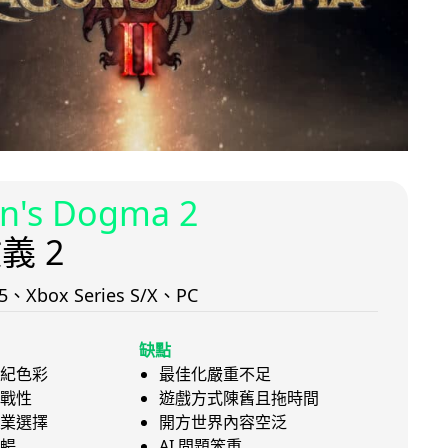
n's Dogma 2
義 2
n 5、Xbox Series S/X、PC
缺點
紀色彩
最佳化嚴重不足
戰性
遊戲方式陳舊且拖時間
業選擇
開方世界內容空泛
暢
AI 問題笨重