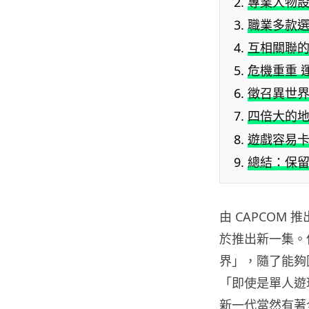
專業人物設
職業多款選
互相關聯的
危機重重 
徵召異世界
四倍大的地
遊戲容易卡
總結：保留
由 CAPCOM
於推出新一集。
界」，隨了能夠
「即使是單人遊
新一代當然有著