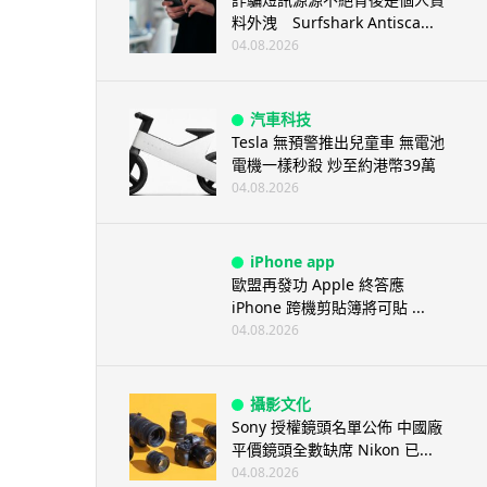
料外洩 Surfshark Antisca...
04.08.2026
汽車科技
Tesla 無預警推出兒童車 無電池
電機一樣秒殺 炒至約港幣39萬
04.08.2026
iPhone app
歐盟再發功 Apple 終答應
iPhone 跨機剪貼簿將可貼 ...
04.08.2026
攝影文化
Sony 授權鏡頭名單公佈 中國廠
平價鏡頭全數缺席 Nikon 已...
04.08.2026