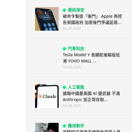
資訊保安
被命令製造「後門」 Apple 再控
告英國政府 加密後門爭議延燒...
04.08.2026
汽車科技
Tesla Model Y 長續航後驅版抵
港 YOHO MALL ...
04.08.2026
人工智能
據報中國憂美國 AI 變武器 不滿
Anthropic 拒正常存取...
04.08.2026
應用軟件
詐騙短訊源源不絕背後是個人資