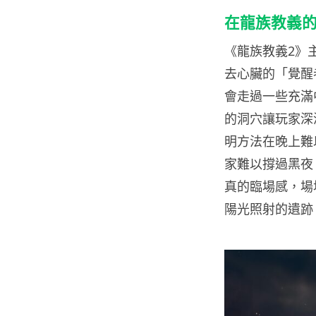
在龍族教義的
《龍族教義2》
去心臟的「覺醒
會走過一些充滿
的洞穴讓玩家深
明方法在晚上難
家難以撐過黑夜
真的臨場感，場
陽光照射的遺跡