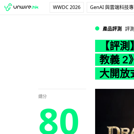
WWDC 2026
GenAI 與雲端科技
【評測】《Drago
產品評測
評
【評測】
教義 2
大開放
總分
80