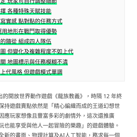
定 玩家可自行調整細節
擇 各種特殊天賦技能
寫實感 點對點的任務方式
運用地形在戰鬥取得優勢
的隨從 組成四人隊伍
圖 但變化及複雜程度不如上代
關 地圖標示與任務模糊不清
上代風格 但遊戲模式單調
 推出的開放世界動作遊戲《龍族教義》，時隔 12 年終
保持遊戲賣點依然是「精心編織而成的王道幻想世
因應玩家想像且豐富多彩的劇情外，這次還推廣
玩也能享受與他人一起冒險的樂趣」的遊戲體驗。
全新的畫面、物理計算及AI人工智能，務求每一個