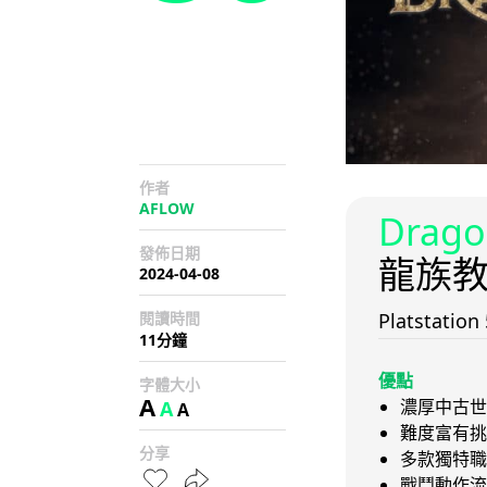
作者
AFLOW
Drago
發佈日期
龍族教
2024-04-08
閱讀時間
Platstatio
11分鐘
優點
字體大小
A
濃厚中古世
A
A
難度富有挑
分享
多款獨特職
戰鬥動作流