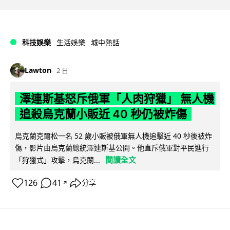
科技娛樂
生活娛樂
城中熱話
Lawton
2 日
澤連斯基怒斥俄軍「人肉狩獵」 無人機
追殺烏克蘭小販近 40 秒仍被炸傷
烏克蘭克爾松一名 52 歲小販被俄軍無人機追擊近 40 秒後被炸
傷，影片由烏克蘭總統澤連斯基公開。他直斥俄軍對平民進行
閱讀全文
「狩獵式」攻擊，烏克蘭...
126
41
分享
↗