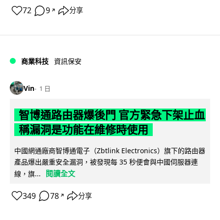
72
9
分享
↗
商業科技
資訊保安
Vin
1 日
智博通路由器爆後門 官方緊急下架止血
稱漏洞是功能在維修時使用
中國網通廠商智博通電子（Zbtlink Electronics）旗下的路由器
產品爆出嚴重安全漏洞，被發現每 35 秒便會與中國伺服器連
閱讀全文
線，旗...
349
78
分享
↗