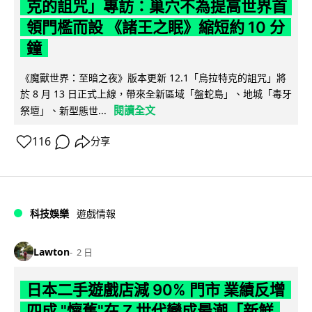
克的詛咒」專訪：巢穴不為提高世界首
領門檻而設 《諸王之眠》縮短約 10 分
鐘
《魔獸世界：至暗之夜》版本更新 12.1「烏拉特克的詛咒」將
於 8 月 13 日正式上線，帶來全新區域「盤蛇島」、地城「毒牙
閱讀全文
祭壇」、新型態世...
116
分享
科技娛樂
遊戲情報
Lawton
2 日
日本二手遊戲店減 90% 門市 業績反增
四成 "懷舊"在 Z 世代變成最潮「新鮮