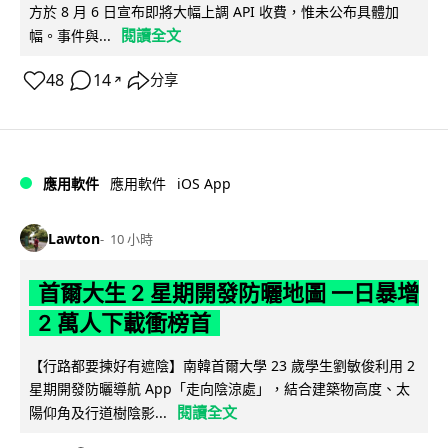
方於 8 月 6 日宣布即將大幅上調 API 收費，惟未公布具體加
閱讀全文
幅。事件與...
48
14
分享
↗
iOS App
應用軟件
應用軟件
Lawton
10 小時
首爾大生 2 星期開發防曬地圖 一日暴增
2 萬人下載衝榜首
【行路都要揀好有遮陰】南韓首爾大學 23 歲學生劉敏俊利用 2
星期開發防曬導航 App「走向陰涼處」，結合建築物高度、太
閱讀全文
陽仰角及行道樹陰影...