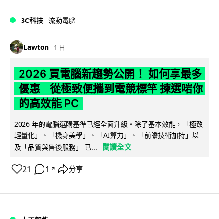
3C科技
流動電腦
Lawton
1 日
2026 買電腦新趨勢公開！ 如何享最多
優惠 從極致便攜到電競標竿 揀選啱你
的高效能 PC
2026 年的電腦選購基準已經全面升級。除了基本效能，「極致
輕量化」、「機身美學」、「AI算力」、「前瞻技術加持」以
閱讀全文
及「品質與售後服務」 已...
21
1
分享
↗