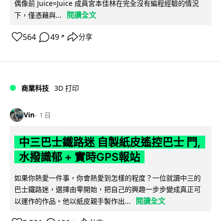
偶像前 Juice=Juice 成員宮本佳林在完全沒有編程經驗的情況
閱讀全文
下，僅憑藉與...
564
49
分享
↗
商業科技
3D 打印
Vin
1 日
中三巴士鐵路迷 自製紙皮遙控巴士 門,
水撥識郁 + 實時GPS報站
如果你熱愛一件事，你會熱愛到怎樣的程度？一位就讀中三的
巴士鐵路迷，選擇由零開始，把自己的興趣一步步變成真正可
閱讀全文
以運作的作品。他以紙皮親手製作出...