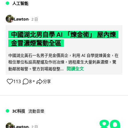
人工智能
Lawton
2 日
中國湖北男自學 AI 「煉金術」 屋內煉
金冒濃煙驚動全區
中國湖北黃石一名男子見金價高企，利用 AI 自學提煉黃金，在
租住單位私設高壓爐及作坊冶煉，過程產生大量刺鼻濃煙，驚
閱讀全文
動鄰居報警。警方到場揭發整...
113
8
分享
↗
3C科技
流動音樂
89
Lawton
2 日