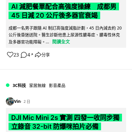
AI 減肥餐單配合高強度操練 成都男
45 日減 20 公斤後多器官衰竭
成都一名男子跟隨 AI 制訂高強度減脂計劃，45 日內減去約 20
公斤後昏迷送院。醫生診斷他患上尿源性膿毒症、膿毒性休克
閱讀全文
及多器官功能障礙。...
23
4
分享
↗
3C科技
家居無線
影音產品
Vin
2 日
DJI Mic Mini 2s 實測 四發一收同步獨
立錄音 32-bit 防爆咪拍片必備