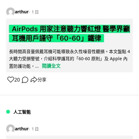
arthur
1 日
AirPods 用家注意聽力響紅燈 醫學界籲
耳機用戶謹守「60-60」鐵律
長時間高音量佩戴耳機可能導致永久性噪音性聽損。本文盤點 4
大聽力受損警號，介紹科學護耳的「60-60 原則」及 Apple 內
閱讀全文
置防護功能，...
20
分享
人工智能
arthur
1 日