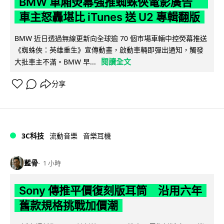
BMW 車廂熒幕強推蜘蛛俠電影廣告
車主怒轟堪比 iTunes 送 U2 專輯翻版
BMW 近日透過無線更新向全球逾 70 個市場車輛中控熒幕推送
《蜘蛛俠：英雄重生》宣傳動畫，啟動車輛即彈出通知，觸發
閱讀全文
大批車主不滿。BMW 早...
分享
3C科技
流動音樂
音樂耳機
藍骨
1 小時
Sony 傳推平價復刻版耳筒 沿用六年
舊款規格挑戰加價潮