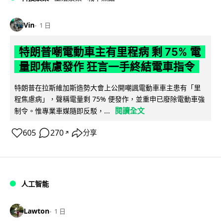
Vin
1 日
特朗普嘲電動車主有里程病 剩 75% 電
量即焦慮發作 狂言一手終結電車指令
特朗普在拉斯維加斯造勢大會上公開嘲諷電動車車主患有「里
程焦慮病」，聲稱電量剩 75% 便發作，並重申已廢除電動車強
閱讀全文
制令。惟專業車媒隨即反駁，...
605
270
分享
↗
人工智能
Lawton
1 日