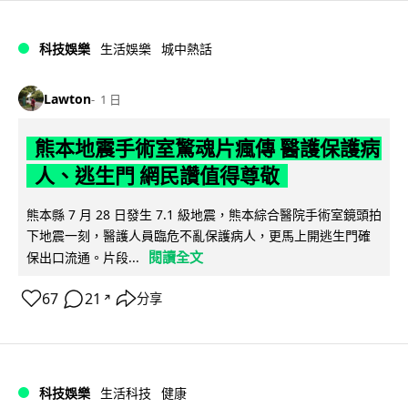
科技娛樂
生活娛樂
城中熱話
Lawton
1 日
熊本地震手術室驚魂片瘋傳 醫護保護病
人、逃生門 網民讚值得尊敬
熊本縣 7 月 28 日發生 7.1 級地震，熊本綜合醫院手術室鏡頭拍
下地震一刻，醫護人員臨危不亂保護病人，更馬上開逃生門確
閱讀全文
保出口流通。片段...
67
21
分享
↗
科技娛樂
生活科技
健康