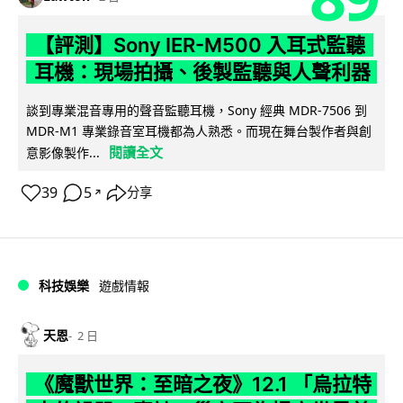
【評測】Sony IER-M500 入耳式監聽
耳機：現場拍攝、後製監聽與人聲利器
談到專業混音專用的聲音監聽耳機，Sony 經典 MDR-7506 到
MDR-M1 專業錄音室耳機都為人熟悉。而現在舞台製作者與創
閱讀全文
意影像製作...
39
5
分享
↗
科技娛樂
遊戲情報
天恩
2 日
《魔獸世界：至暗之夜》12.1 「烏拉特