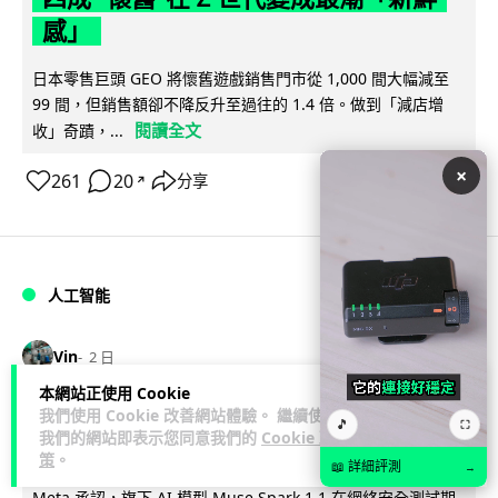
感」
日本零售巨頭 GEO 將懷舊遊戲銷售門市從 1,000 間大幅減至
99 間，但銷售額卻不降反升至過往的 1.4 倍。做到「減店增
閱讀全文
收」奇蹟，...
×
261
20
分享
↗
人工智能
Vin
2 日
本網站正使用 Cookie
Meta AI 模型測試期間入侵他家公司 三
我們使用 Cookie 改善網站體驗。 繼續使用
🎵
⛶
我們的網站即表示您同意我們的
Cookie 政
大 AI 巨頭接連曝安全漏洞
策
。
📖 詳細評測
→
Meta 承認，旗下 AI 模型 Muse Spark 1.1 在網絡安全測試期