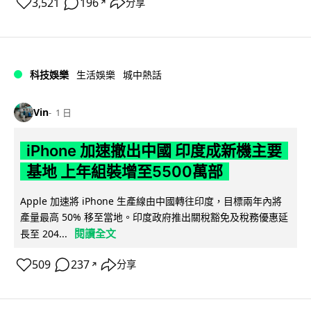
3,521
196
分享
↗
科技娛樂
生活娛樂
城中熱話
Vin
1 日
iPhone 加速撤出中國 印度成新機主要
基地 上年組裝增至5500萬部
Apple 加速將 iPhone 生產線由中國轉往印度，目標兩年內將
產量最高 50% 移至當地。印度政府推出關稅豁免及稅務優惠延
閱讀全文
長至 204...
509
237
分享
↗