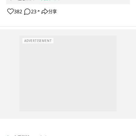
382
23
分享
↗
ADVERTISEMENT