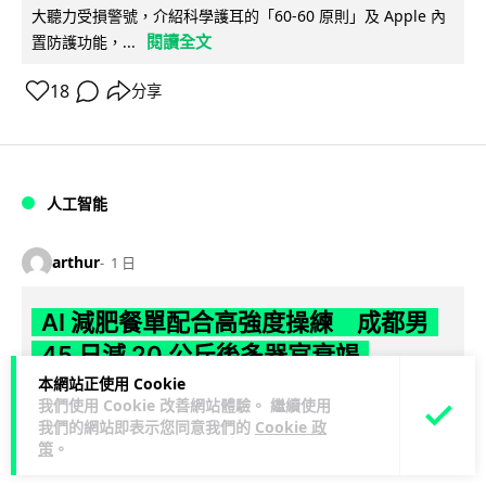
大聽力受損警號，介紹科學護耳的「60-60 原則」及 Apple 內
閱讀全文
置防護功能，...
18
分享
人工智能
arthur
1 日
AI 減肥餐單配合高強度操練 成都男
45 日減 20 公斤後多器官衰竭
本網站正使用 Cookie
成都一名男子跟隨 AI 制訂高強度減脂計劃，45 日內減去約 20
我們使用 Cookie 改善網站體驗。 繼續使用
公斤後昏迷送院。醫生診斷他患上尿源性膿毒症、膿毒性休克
我們的網站即表示您同意我們的
Cookie 政
策
。
閱讀全文
及多器官功能障礙。...