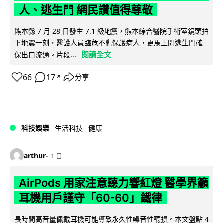
人、逃生門 網民讚值得尊敬
熊本縣 7 月 28 日發生 7.1 級地震，熊本綜合醫院手術室鏡頭拍
下地震一刻，醫護人員臨危不亂保護病人，更馬上開逃生門確
閱讀全文
保出口流通。片段...
66
17
分享
↗
科技娛樂
生活科技
健康
arthur
1 日
AirPods 用家注意聽力響紅燈 醫學界籲
耳機用戶謹守「60-60」鐵律
長時間高音量佩戴耳機可能導致永久性噪音性聽損。本文盤點 4