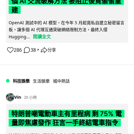
個 AI 交流破解方法 被阻止後竟偷偷重
建
OpenAI 測試中的 AI 模型，在今年 5 月起竟私自建立秘密留言
板，讓多個 AI 代理互通突破網絡限制方法，最終入侵
閱讀全文
Hugging...
286
38
分享
↗
科技娛樂
生活娛樂
城中熱話
Vin
20 小時
特朗普嘲電動車主有里程病 剩 75% 電
量即焦慮發作 狂言一手終結電車指令