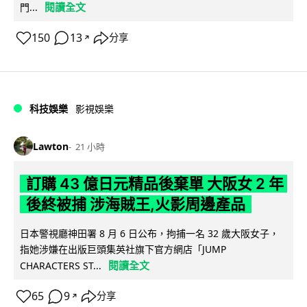
閱讀全文
門...
150
13
分享
↗
科技娛樂
影視娛樂
Lawton
21 小時
訂購 43 億日元精品後棄單 大阪女 2 年
後終被捕 涉海賊王,火影周邊產品
日本警視廳神田署 8 月 6 日公布，拘捕一名 32 歲大阪女子，
指她涉嫌在出版巨頭集英社旗下官方網店「JUMP
閱讀全文
CHARACTERS ST...
65
9
分享
↗