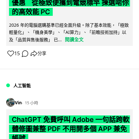
優惠 從極致便攜到電競標竿 揀選啱你
的高效能 PC
2026 年的電腦選購基準已經全面升級。除了基本效能，「極致
輕量化」、「機身美學」、「AI算力」、「前瞻技術加持」以
閱讀全文
及「品質與售後服務」 已...
15
分享
人工智能
Vin
15 小時
ChatGPT 免費呼叫 Adobe 一句話跨軟
體修圖兼整 PDF 不用開多個 APP 兼免
帳號