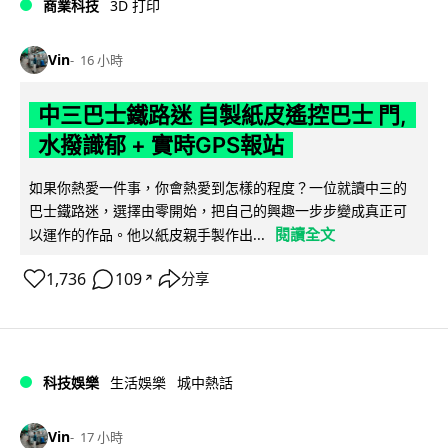
商業科技
3D 打印
Vin
16 小時
中三巴士鐵路迷 自製紙皮遙控巴士 門,
水撥識郁 + 實時GPS報站
如果你熱愛一件事，你會熱愛到怎樣的程度？一位就讀中三的
巴士鐵路迷，選擇由零開始，把自己的興趣一步步變成真正可
閱讀全文
以運作的作品。他以紙皮親手製作出...
1,736
109
分享
↗
科技娛樂
生活娛樂
城中熱話
Vin
17 小時