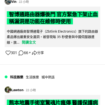
Vin
22 小時
智博通路由器爆後門 官方緊急下架止血
稱漏洞是功能在維修時使用
中國網通廠商智博通電子（Zbtlink Electronics）旗下的路由器
產品爆出嚴重安全漏洞，被發現每 35 秒便會與中國伺服器連
閱讀全文
線，旗...
301
66
分享
↗
科技娛樂
生活娛樂
城中熱話
Lawton
22 小時
熊本地震手術室驚魂片瘋傳 醫護保護病