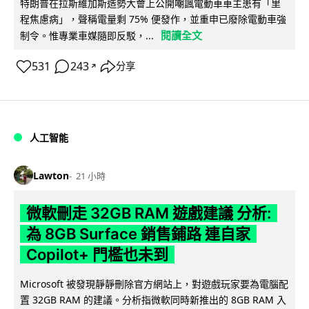
特朗普在拉斯維加斯造勢大會上公開嘲諷電動車車主患有「里
程焦慮病」，聲稱電量剩 75% 便發作，並重申已廢除電動車強
閱讀全文
制令。惟專業車媒隨即反駁，...
531
243
分享
↗
人工智能
Lawton
21 小時
微軟刪走 32GB RAM 遊戲建議 分析:
為 8GB Surface 銷售鋪路 連自家
Copilot+ 門檻也未到
Microsoft 被發現靜靜刪除官方網站上，對遊戲玩家要為電腦配
置 32GB RAM 的建議。分析指微軟同時新推出的 8GB RAM 入