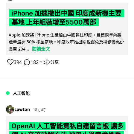
iPhone 加速撤出中國 印度成新機主要
基地 上年組裝增至5500萬部
Apple 加速將 iPhone 生產線由中國轉往印度，目標兩年內將
產量最高 50% 移至當地。印度政府推出關稅豁免及稅務優惠延
閱讀全文
長至 204...
394
182
分享
↗
人工智能
Lawton
18 小時
OpenAI 人工智能竟私自建留言板 讓多