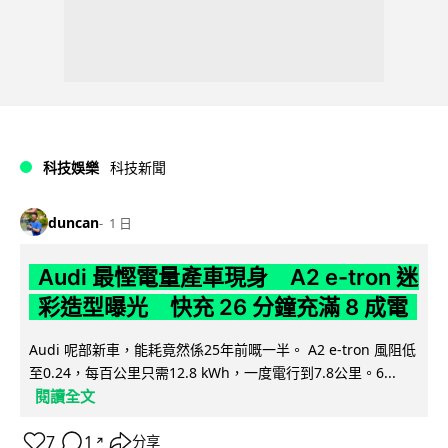
科技娛樂
科技新聞
duncan
1 日
Audi 最慳電量產車現身 A2 e-tron 迷
彩造型曝光 快充 26 分鐘充滿 8 成電
Audi 呢部新車，能耗竟然係25年前嘅一半。 A2 e-tron 風阻低
至0.24，每百公里只需12.8 kWh，一度電行到7.8公里。6...
閱讀全文
7
1
分享
↗