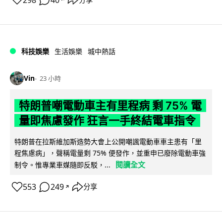
298
40
科技娛樂
生活娛樂
城中熱話
Vin
23 小時
特朗普嘲電動車主有里程病 剩 75% 電
量即焦慮發作 狂言一手終結電車指令
特朗普在拉斯維加斯造勢大會上公開嘲諷電動車車主患有「里
程焦慮病」，聲稱電量剩 75% 便發作，並重申已廢除電動車強
閱讀全文
制令。惟專業車媒隨即反駁，...
553
249
分享
↗