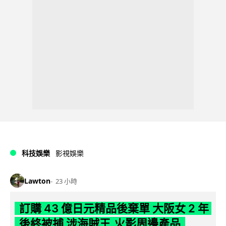
科技娛樂
影視娛樂
Lawton
23 小時
訂購 43 億日元精品後棄單 大阪女 2 年
後終被捕 涉海賊王,火影周邊產品