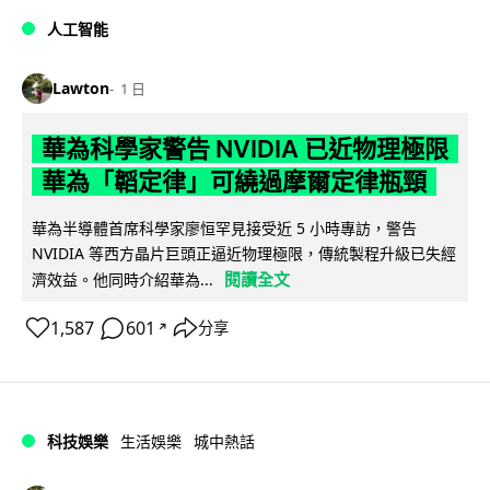
人工智能
Lawton
1 日
華為科學家警告 NVIDIA 已近物理極限
華為「韜定律」可繞過摩爾定律瓶頸
華為半導體首席科學家廖恒罕見接受近 5 小時專訪，警告
NVIDIA 等西方晶片巨頭正逼近物理極限，傳統製程升級已失經
閱讀全文
濟效益。他同時介紹華為...
1,587
601
分享
↗
科技娛樂
生活娛樂
城中熱話