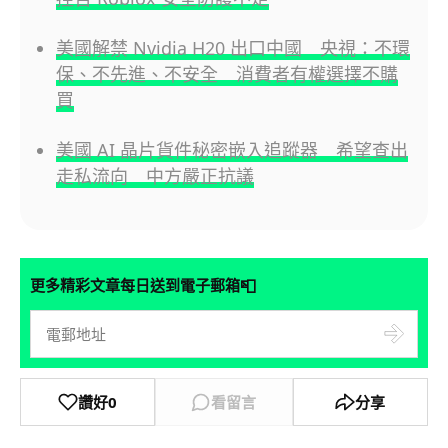
美國解禁 Nvidia H20 出口中國 央視：不環
保、不先進、不安全 消費者有權選擇不購
買
美國 AI 晶片貨件秘密嵌入追蹤器 希望查出
走私流向 中方嚴正抗議
📮
更多精彩文章每日送到電子郵箱
讚好
0
看留言
分享