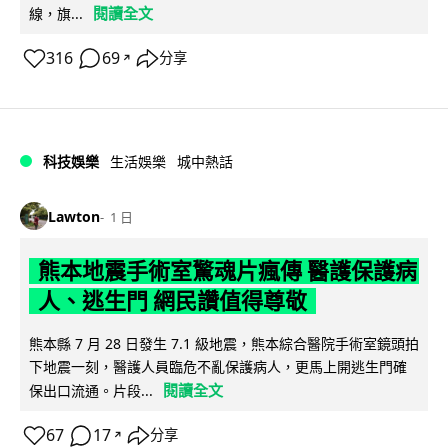
閱讀全文
線，旗...
316
69
分享
↗
科技娛樂
生活娛樂
城中熱話
Lawton
1 日
熊本地震手術室驚魂片瘋傳 醫護保護病
人、逃生門 網民讚值得尊敬
熊本縣 7 月 28 日發生 7.1 級地震，熊本綜合醫院手術室鏡頭拍
下地震一刻，醫護人員臨危不亂保護病人，更馬上開逃生門確
閱讀全文
保出口流通。片段...
67
17
分享
↗