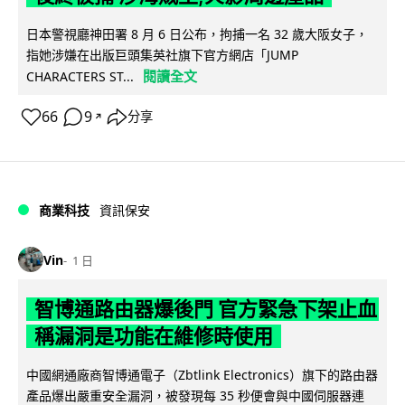
日本警視廳神田署 8 月 6 日公布，拘捕一名 32 歲大阪女子，
指她涉嫌在出版巨頭集英社旗下官方網店「JUMP
閱讀全文
CHARACTERS ST...
66
9
分享
↗
商業科技
資訊保安
Vin
1 日
智博通路由器爆後門 官方緊急下架止血
稱漏洞是功能在維修時使用
中國網通廠商智博通電子（Zbtlink Electronics）旗下的路由器
產品爆出嚴重安全漏洞，被發現每 35 秒便會與中國伺服器連