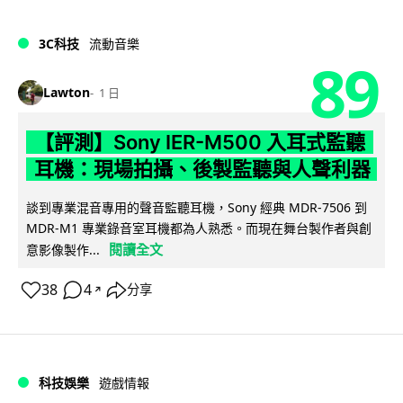
3C科技
流動音樂
89
Lawton
1 日
【評測】Sony IER-M500 入耳式監聽
耳機：現場拍攝、後製監聽與人聲利器
談到專業混音專用的聲音監聽耳機，Sony 經典 MDR-7506 到
MDR-M1 專業錄音室耳機都為人熟悉。而現在舞台製作者與創
閱讀全文
意影像製作...
38
4
分享
↗
科技娛樂
遊戲情報