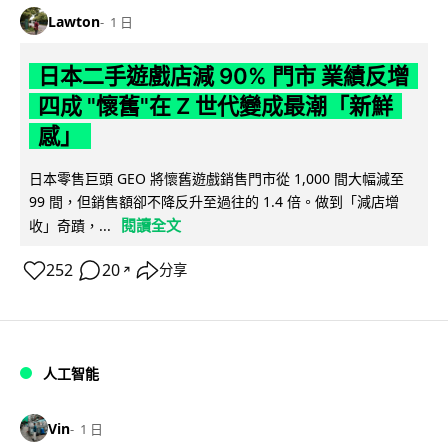
Lawton
1 日
日本二手遊戲店減 90% 門市 業績反增
四成 "懷舊"在 Z 世代變成最潮「新鮮
感」
日本零售巨頭 GEO 將懷舊遊戲銷售門市從 1,000 間大幅減至
99 間，但銷售額卻不降反升至過往的 1.4 倍。做到「減店增
閱讀全文
收」奇蹟，...
252
20
分享
↗
人工智能
Vin
1 日