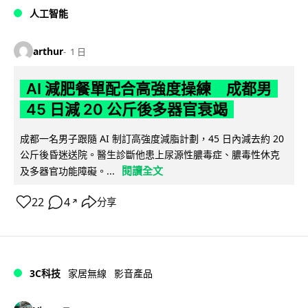
人工智能
arthur
1 日
AI 減肥餐單配合高強度操練 成都男
45 日減 20 公斤後多器官衰竭
成都一名男子跟隨 AI 制訂高強度減脂計劃，45 日內減去約 20
公斤後昏迷送院。醫生診斷他患上尿源性膿毒症、膿毒性休克
閱讀全文
及多器官功能障礙。...
22
4
分享
↗
3C科技
家居無線
影音產品