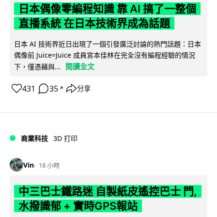
日本偶像零編程知識 靠 AI 搞了一整個
直播系統 在日本技術界成為話題
日本 AI 技術界近日出現了一個引發廣泛討論的熱門話題：日本
偶像前 Juice=Juice 成員宮本佳林在完全沒有編程經驗的情況
閱讀全文
下，僅憑藉與...
431
35
分享
↗
商業科技
3D 打印
Vin
18 小時
中三巴士鐵路迷 自製紙皮遙控巴士 門,
水撥識郁 + 實時GPS報站