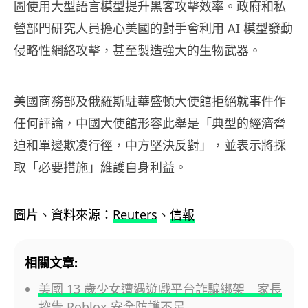
圖使用大型語言模型提升黑客攻擊效率。政府和私
營部門研究人員擔心美國的對手會利用 AI 模型發動
侵略性網絡攻擊，甚至製造強大的生物武器。
美國商務部及俄羅斯駐華盛頓大使館拒絕就事件作
任何評論，中國大使館形容此舉是「典型的經濟脅
迫和單邊欺凌行徑，中方堅決反對」，並表示將採
取「必要措施」維護自身利益。
圖片、資料來源：
Reuters
、
信報
相關文章:
美國 13 歲少女遭遇遊戲平台詐騙綁架 家長
控告 Roblox 安全防護不足