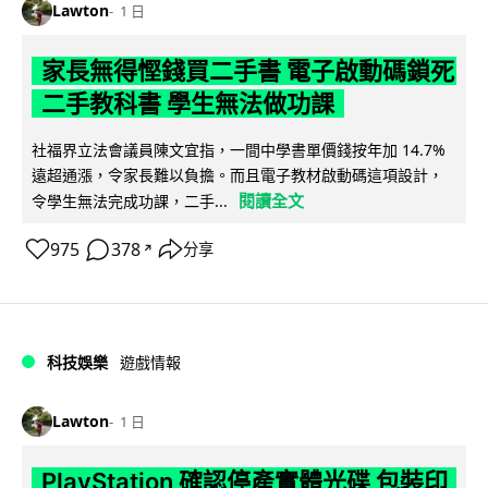
Lawton
1 日
家長無得慳錢買二手書 電子啟動碼鎖死
二手教科書 學生無法做功課
社福界立法會議員陳文宜指，一間中學書單價錢按年加 14.7%
遠超通漲，令家長難以負擔。而且電子教材啟動碼這項設計，
閱讀全文
令學生無法完成功課，二手...
975
378
分享
↗
科技娛樂
遊戲情報
Lawton
1 日
PlayStation 確認停產實體光碟 包裝印