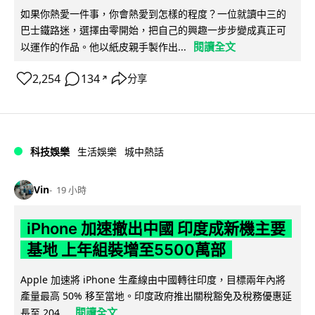
如果你熱愛一件事，你會熱愛到怎樣的程度？一位就讀中三的
巴士鐵路迷，選擇由零開始，把自己的興趣一步步變成真正可
閱讀全文
以運作的作品。他以紙皮親手製作出...
2,254
134
分享
↗
科技娛樂
生活娛樂
城中熱話
Vin
19 小時
iPhone 加速撤出中國 印度成新機主要
基地 上年組裝增至5500萬部
Apple 加速將 iPhone 生產線由中國轉往印度，目標兩年內將
產量最高 50% 移至當地。印度政府推出關稅豁免及稅務優惠延
閱讀全文
長至 204...