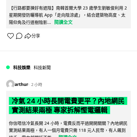
【行路都要揀好有遮陰】南韓首爾大學 23 歲學生劉敏俊利用 2
星期開發防曬導航 App「走向陰涼處」，結合建築物高度、太
閱讀全文
陽仰角及行道樹陰影...
分享
科技娛樂
科技新聞
arthur
2 小時
冷氣 24 小時長開電費更平？內地網民
實測結果兩極 專家拆解慳電邏輯
你信唔信冷氣長開 24 小時，電費反而平過開開關關？內地網民
實測結果兩極，有人一個月電費只需 118 元人民幣，有人飆到