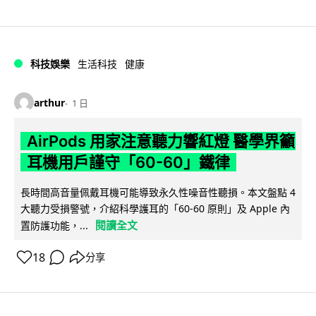
科技娛樂
生活科技
健康
arthur
1 日
AirPods 用家注意聽力響紅燈 醫學界籲
耳機用戶謹守「60-60」鐵律
長時間高音量佩戴耳機可能導致永久性噪音性聽損。本文盤點 4
大聽力受損警號，介紹科學護耳的「60-60 原則」及 Apple 內
閱讀全文
置防護功能，...
18
分享