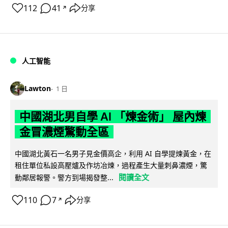
112
41
分享
↗
人工智能
Lawton
1 日
中國湖北男自學 AI 「煉金術」 屋內煉
金冒濃煙驚動全區
中國湖北黃石一名男子見金價高企，利用 AI 自學提煉黃金，在
租住單位私設高壓爐及作坊冶煉，過程產生大量刺鼻濃煙，驚
閱讀全文
動鄰居報警。警方到場揭發整...
110
7
分享
↗