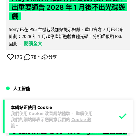
出重要通告 2028 年 1 月後不出光碟遊
戲
Sony 已在 PS5 主機包裝加貼提示貼紙，重申官方 7 月已公布
計劃：2028 年 1 月起停產新遊戲實體光碟。分析師預期 PS6
閱讀全文
因此...
175
78
分享
↗
人工智能
Vin
1 日
本網站正使用 Cookie
我們使用 Cookie 改善網站體驗。 繼續使用
我們的網站即表示您同意我們的
Cookie 政
Samsung 展示 Galaxy AI 新方向 未來
策
。
手機毋須輸入文字 轉向 Agent 全自動操