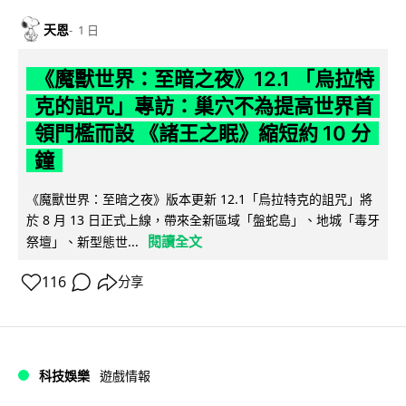
天恩
1 日
《魔獸世界：至暗之夜》12.1 「烏拉特
克的詛咒」專訪：巢穴不為提高世界首
領門檻而設 《諸王之眠》縮短約 10 分
鐘
《魔獸世界：至暗之夜》版本更新 12.1「烏拉特克的詛咒」將
於 8 月 13 日正式上線，帶來全新區域「盤蛇島」、地城「毒牙
閱讀全文
祭壇」、新型態世...
116
分享
科技娛樂
遊戲情報