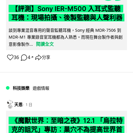
【評測】Sony IER-M500 入耳式監聽
耳機：現場拍攝、後製監聽與人聲利器
談到專業混音專用的聲音監聽耳機，Sony 經典 MDR-7506 到
MDR-M1 專業錄音室耳機都為人熟悉。而現在舞台製作者與創
閱讀全文
意影像製作...
36
4
分享
↗
科技娛樂
遊戲情報
天恩
1 日
《魔獸世界：至暗之夜》12.1 「烏拉特
克的詛咒」專訪：巢穴不為提高世界首