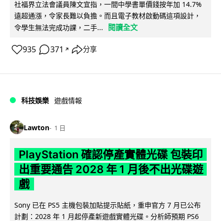
社福界立法會議員陳文宜指，一間中學書單價錢按年加 14.7%
遠超通漲，令家長難以負擔。而且電子教材啟動碼這項設計，
閱讀全文
令學生無法完成功課，二手...
935
371
分享
↗
科技娛樂
遊戲情報
Lawton
1 日
PlayStation 確認停產實體光碟 包裝印
出重要通告 2028 年 1 月後不出光碟遊
戲
Sony 已在 PS5 主機包裝加貼提示貼紙，重申官方 7 月已公布
計劃：2028 年 1 月起停產新遊戲實體光碟。分析師預期 PS6