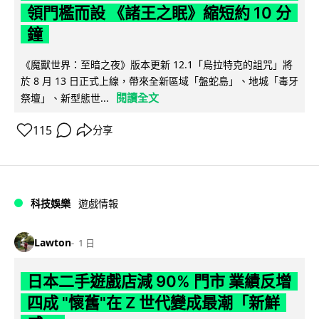
領門檻而設 《諸王之眠》縮短約 10 分
鐘
《魔獸世界：至暗之夜》版本更新 12.1「烏拉特克的詛咒」將
於 8 月 13 日正式上線，帶來全新區域「盤蛇島」、地城「毒牙
閱讀全文
祭壇」、新型態世...
115
分享
科技娛樂
遊戲情報
Lawton
1 日
日本二手遊戲店減 90% 門市 業績反增
四成 "懷舊"在 Z 世代變成最潮「新鮮