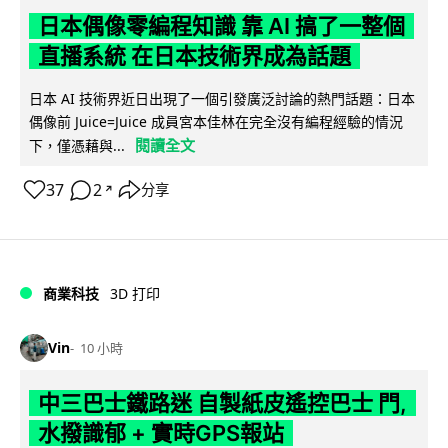
日本偶像零編程知識 靠 AI 搞了一整個
直播系統 在日本技術界成為話題
日本 AI 技術界近日出現了一個引發廣泛討論的熱門話題：日本
偶像前 Juice=Juice 成員宮本佳林在完全沒有編程經驗的情況
閱讀全文
下，僅憑藉與...
37
2
分享
↗
商業科技
3D 打印
Vin
10 小時
中三巴士鐵路迷 自製紙皮遙控巴士 門,
水撥識郁 + 實時GPS報站