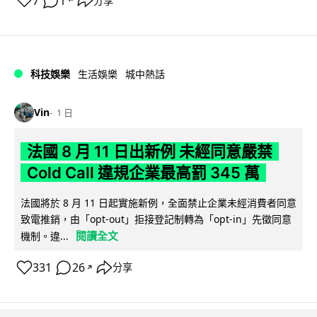
7
1
分享
↗
科技娛樂
生活娛樂
城中熱話
Vin
1 日
法國 8 月 11 日出新例 未經同意嚴禁
Cold Call 違規企業最高罰 345 萬
法國將於 8 月 11 日起實施新例，全面禁止企業未經消費者同意
致電推銷，由「opt-out」拒接登記制轉為「opt-in」先徵同意
閱讀全文
機制。違...
331
26
分享
↗