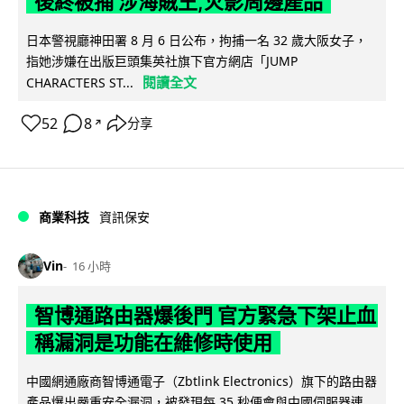
後終被捕 涉海賊王,火影周邊產品
日本警視廳神田署 8 月 6 日公布，拘捕一名 32 歲大阪女子，
指她涉嫌在出版巨頭集英社旗下官方網店「JUMP
閱讀全文
CHARACTERS ST...
52
8
分享
↗
商業科技
資訊保安
Vin
16 小時
智博通路由器爆後門 官方緊急下架止血
稱漏洞是功能在維修時使用
中國網通廠商智博通電子（Zbtlink Electronics）旗下的路由器
產品爆出嚴重安全漏洞，被發現每 35 秒便會與中國伺服器連