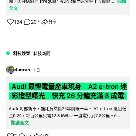
閱讀
間，因評估夥伴 Irregular 設定出錯而意外連上互聯網...
全文
134
20
分享
↗
科技娛樂
科技新聞
duncan
1 日
Audi 最慳電量產車現身 A2 e-tron 迷
彩造型曝光 快充 26 分鐘充滿 8 成電
Audi 呢部新車，能耗竟然係25年前嘅一半。 A2 e-tron 風阻低
至0.24，每百公里只需12.8 kWh，一度電行到7.8公里。6...
閱讀全文