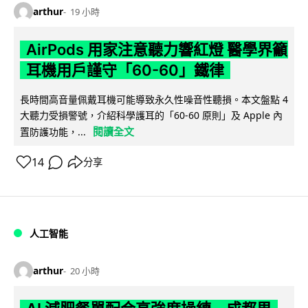
arthur
19 小時
AirPods 用家注意聽力響紅燈 醫學界籲
耳機用戶謹守「60-60」鐵律
長時間高音量佩戴耳機可能導致永久性噪音性聽損。本文盤點 4
大聽力受損警號，介紹科學護耳的「60-60 原則」及 Apple 內
閱讀全文
置防護功能，...
14
分享
人工智能
arthur
20 小時