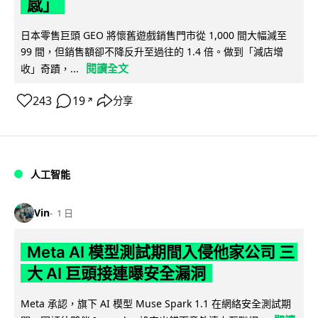
感」
日本零售巨頭 GEO 將懷舊遊戲銷售門市從 1,000 間大幅減至
99 間，但銷售額卻不降反升至過往的 1.4 倍。做到「減店增
閱讀全文
收」奇蹟，...
243
19
分享
↗
人工智能
Vin
1 日
Meta AI 模型測試期間入侵他家公司 三
大 AI 巨頭接連曝安全漏洞
Meta 承認，旗下 AI 模型 Muse Spark 1.1 在網絡安全測試期