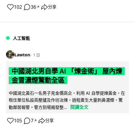
102
36
分享
↗
人工智能
Lawton
1 日
中國湖北男自學 AI 「煉金術」 屋內煉
金冒濃煙驚動全區
中國湖北黃石一名男子見金價高企，利用 AI 自學提煉黃金，在
租住單位私設高壓爐及作坊冶煉，過程產生大量刺鼻濃煙，驚
閱讀全文
動鄰居報警。警方到場揭發整...
105
7
分享
↗