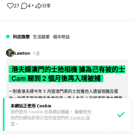
27
4
分享
↗
科技娛樂
生活娛樂
城中熱話
Lawton
1 日
港夫婦澳門的士拾相機 據為己有被的士
Cam 睇到 2 個月後再入境被捕
一對香港夫婦今年 5 月遊澳門乘的士拾獲他人遺留相機及電
池，拾遺不報並帶返香港自用。兩人本月 2 日經港珠澳大橋再
閱讀全文
次入境澳門時，被治安警察局...
本網站正使用 Cookie
我們使用 Cookie 改善網站體驗。 繼續使用
我們的網站即表示您同意我們的
Cookie 政
532
75
分享
↗
策
。