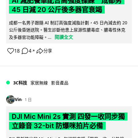
AI 減肥餐單配合高強度操練 成都男
45 日減 20 公斤後多器官衰竭
成都一名男子跟隨 AI 制訂高強度減脂計劃，45 日內減去約 20
公斤後昏迷送院。醫生診斷他患上尿源性膿毒症、膿毒性休克
閱讀全文
及多器官功能障礙。...
18
4
分享
↗
3C科技
家居無線
影音產品
Vin
1 日
DJI Mic Mini 2s 實測 四發一收同步獨
立錄音 32-bit 防爆咪拍片必備