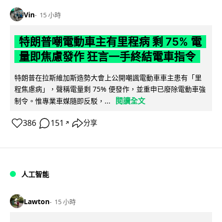
Vin
15 小時
特朗普嘲電動車主有里程病 剩 75% 電
量即焦慮發作 狂言一手終結電車指令
特朗普在拉斯維加斯造勢大會上公開嘲諷電動車車主患有「里
程焦慮病」，聲稱電量剩 75% 便發作，並重申已廢除電動車強
閱讀全文
制令。惟專業車媒隨即反駁，...
386
151
分享
↗
人工智能
Lawton
15 小時