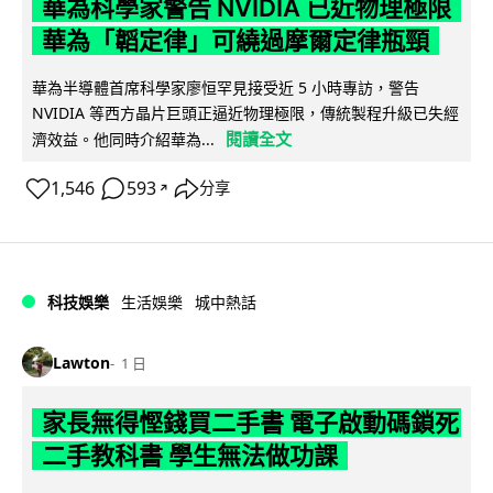
華為科學家警告 NVIDIA 已近物理極限
華為「韜定律」可繞過摩爾定律瓶頸
華為半導體首席科學家廖恒罕見接受近 5 小時專訪，警告
NVIDIA 等西方晶片巨頭正逼近物理極限，傳統製程升級已失經
閱讀全文
濟效益。他同時介紹華為...
1,546
593
分享
↗
科技娛樂
生活娛樂
城中熱話
Lawton
1 日
家長無得慳錢買二手書 電子啟動碼鎖死
二手教科書 學生無法做功課