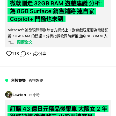
微軟刪走 32GB RAM 遊戲建議 分析:
為 8GB Surface 銷售鋪路 連自家
Copilot+ 門檻也未到
Microsoft 被發現靜靜刪除官方網站上，對遊戲玩家要為電腦配
置 32GB RAM 的建議。分析指微軟同時新推出的 8GB RAM 入
閱讀全文
門...
118
8
分享
↗
科技娛樂
影視娛樂
Lawton
15 小時
訂購 43 億日元精品後棄單 大阪女 2 年