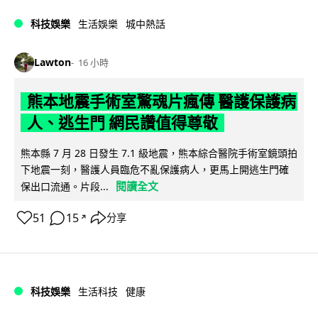
科技娛樂
生活娛樂
城中熱話
Lawton
16 小時
熊本地震手術室驚魂片瘋傳 醫護保護病
人、逃生門 網民讚值得尊敬
熊本縣 7 月 28 日發生 7.1 級地震，熊本綜合醫院手術室鏡頭拍
下地震一刻，醫護人員臨危不亂保護病人，更馬上開逃生門確
閱讀全文
保出口流通。片段...
51
15
分享
↗
科技娛樂
生活科技
健康