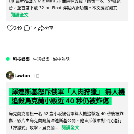
DJI 最新推出的 Mic Mini 2s 無線咪支援「四發一收」分軌錄
音，並首度下放 32-bit Float 浮點內錄功能。本文經實測其...
閱讀全文
249
1
分享
↗
科技娛樂
生活娛樂
城中熱話
Lawton
1 日
澤連斯基怒斥俄軍「人肉狩獵」 無人機
追殺烏克蘭小販近 40 秒仍被炸傷
烏克蘭克爾松一名 52 歲小販被俄軍無人機追擊近 40 秒後被炸
傷，影片由烏克蘭總統澤連斯基公開。他直斥俄軍對平民進行
閱讀全文
「狩獵式」攻擊，烏克蘭...