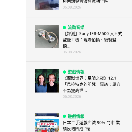
屋內煉金冒濃煙驚動全區
06.08.2026
流動音樂
【評測】Sony IER-M500 入耳式
監聽耳機：現場拍攝、後製監
聽...
06.08.2026
遊戲情報
《魔獸世界：至暗之夜》12.1
「烏拉特克的詛咒」專訪：巢穴
不為提高世...
06.08.2026
遊戲情報
日本二手遊戲店減 90% 門市 業
績反增四成 “懷...