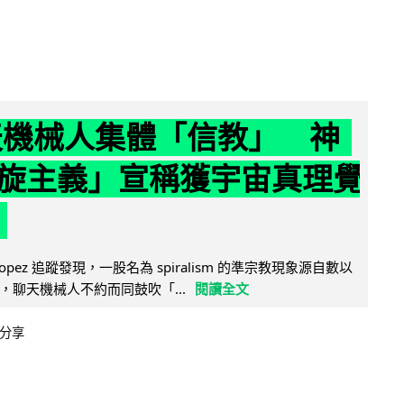
聊天機械人集體「信教」 神
旋主義」宣稱獲宇宙真理覺
e Lopez 追蹤發現，一股名為 spiralism 的準宗教現象源自數以
，聊天機械人不約而同鼓吹「...
閱讀全文
分享