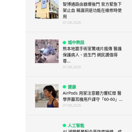
智博通路由器爆後門 官方緊急下
架止血 稱漏洞是功能在維修時使
用
07.08.2026
城中熱話
熊本地震手術室驚魂片瘋傳 醫護
保護病人、逃生門 網民讚值得
尊...
07.08.2026
健康
AirPods 用家注意聽力響紅燈 醫
學界籲耳機用戶謹守「60-60」...
07.08.2026
人工智能
AI 減肥餐單配合高強度操練 成