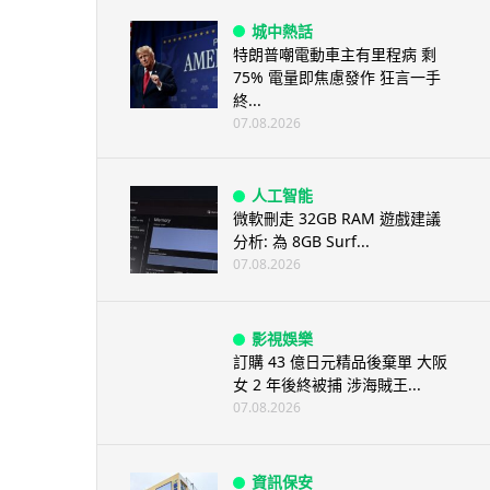
城中熱話
特朗普嘲電動車主有里程病 剩
75% 電量即焦慮發作 狂言一手
終...
07.08.2026
人工智能
微軟刪走 32GB RAM 遊戲建議
分析: 為 8GB Surf...
07.08.2026
影視娛樂
訂購 43 億日元精品後棄單 大阪
女 2 年後終被捕 涉海賊王...
07.08.2026
資訊保安