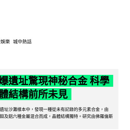
活娛樂
城中熱話
爆遺址驚現神秘合金 科學
體結構前所未見
遺址沙灘樣本中，發現一種從未有記錄的多元素合金，由
鉬及鋁六種金屬混合而成，晶體結構獨特。研究由佛羅倫斯