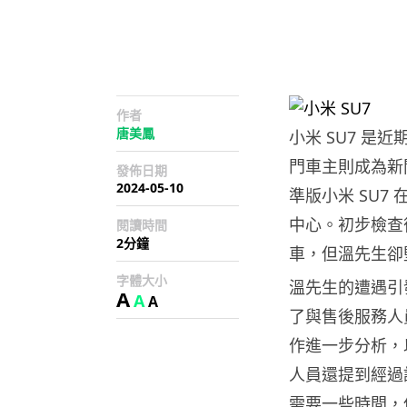
作者
唐美鳳
小米 SU7 
門車主則成為新
發佈日期
2024-05-10
準版小米 SU7
中心。初步檢查
閱讀時間
2分鐘
車，但溫先生卻
字體大小
溫先生的遭遇引
A
A
A
了與售後服務人
作進一步分析，
人員還提到經過
需要一些時間，