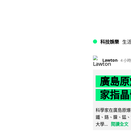
科技娛樂
生
Lawton
4 小時
廣島原
家指晶
科學家在廣島原爆
鐵、鉻、鎳、錳、
大學...
閱讀全文