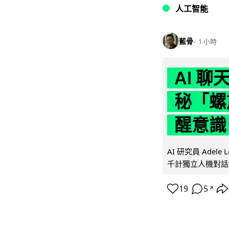
人工智能
藍骨
1 小時
AI 
秘「螺
醒意識
AI 研究員 Adel
千計獨立人機對話
19
5
↗