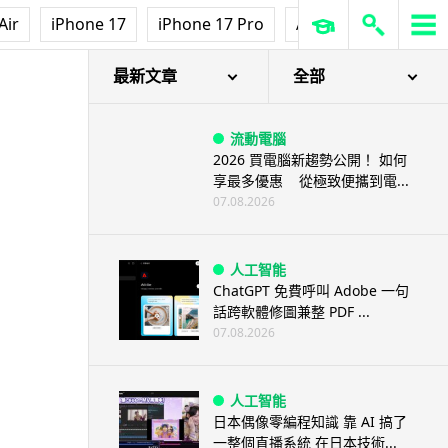
Air
iPhone 17
iPhone 17 Pro
AirPods Pro 3
Ap
最新文章
全部
流動電腦
2026 買電腦新趨勢公開！ 如何
享最多優惠 從極致便攜到電...
07.08.2026
人工智能
ChatGPT 免費呼叫 Adobe 一句
話跨軟體修圖兼整 PDF ...
07.08.2026
人工智能
日本偶像零編程知識 靠 AI 搞了
一整個直播系統 在日本技術...