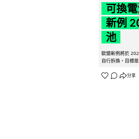
可換電
新例 
池
歐盟新例將於 20
自行拆換，目標是延
分享