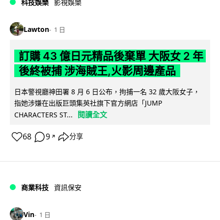
科技娛樂
影視娛樂
Lawton
1 日
訂購 43 億日元精品後棄單 大阪女 2 年
後終被捕 涉海賊王,火影周邊產品
日本警視廳神田署 8 月 6 日公布，拘捕一名 32 歲大阪女子，
指她涉嫌在出版巨頭集英社旗下官方網店「JUMP
閱讀全文
CHARACTERS ST...
68
9
分享
↗
商業科技
資訊保安
Vin
1 日