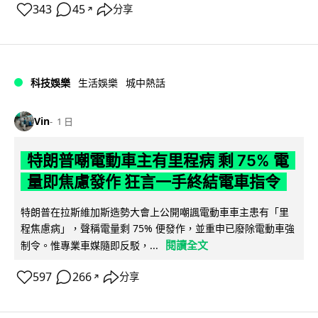
343
45
分享
↗
科技娛樂
生活娛樂
城中熱話
Vin
1 日
特朗普嘲電動車主有里程病 剩 75% 電
量即焦慮發作 狂言一手終結電車指令
特朗普在拉斯維加斯造勢大會上公開嘲諷電動車車主患有「里
程焦慮病」，聲稱電量剩 75% 便發作，並重申已廢除電動車強
閱讀全文
制令。惟專業車媒隨即反駁，...
597
266
分享
↗