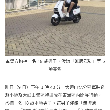
▲警方拘捕一名 18 歲男子，涉嫌「無牌駕駛」等 5
項罪名
昨日（9 日）下午 3 時 40 分，大嶼山北分區軍裝巡
邏小隊及大嶼山警區特遣隊在東涌區內開展行動，
拘捕一名 18 歲本地男子。該男子涉嫌「無牌駕