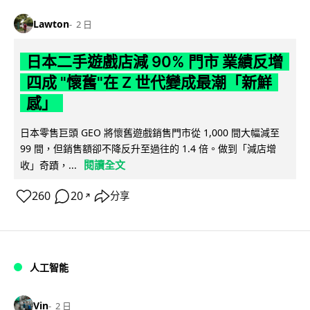
Lawton
2 日
日本二手遊戲店減 90% 門市 業績反增
四成 "懷舊"在 Z 世代變成最潮「新鮮
感」
日本零售巨頭 GEO 將懷舊遊戲銷售門市從 1,000 間大幅減至
99 間，但銷售額卻不降反升至過往的 1.4 倍。做到「減店增
閱讀全文
收」奇蹟，...
260
20
分享
↗
人工智能
Vin
2 日