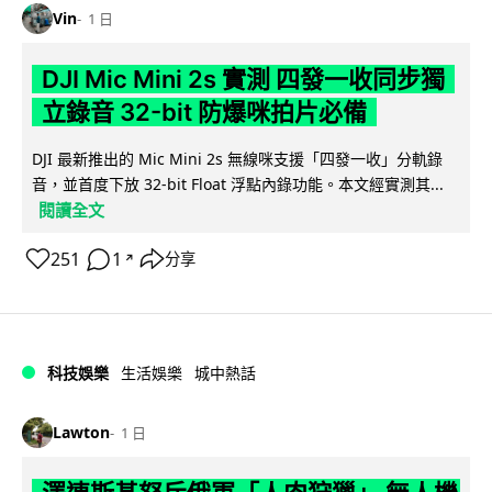
Vin
1 日
DJI Mic Mini 2s 實測 四發一收同步獨
立錄音 32-bit 防爆咪拍片必備
DJI 最新推出的 Mic Mini 2s 無線咪支援「四發一收」分軌錄
音，並首度下放 32-bit Float 浮點內錄功能。本文經實測其...
閱讀全文
251
1
分享
↗
科技娛樂
生活娛樂
城中熱話
Lawton
1 日