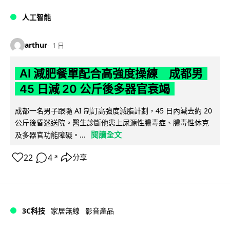
人工智能
arthur
1 日
AI 減肥餐單配合高強度操練 成都男
45 日減 20 公斤後多器官衰竭
成都一名男子跟隨 AI 制訂高強度減脂計劃，45 日內減去約 20
公斤後昏迷送院。醫生診斷他患上尿源性膿毒症、膿毒性休克
閱讀全文
及多器官功能障礙。...
22
4
分享
↗
3C科技
家居無線
影音產品