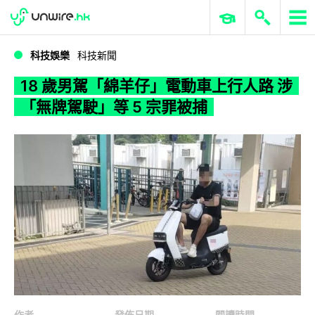
WWDC 2026
GenAI 與雲端科技專區
ERP 與商業 AI
18 歲男駕「綿羊仔」電動車上行人路 涉「無牌駕駛」等 5 宗罪被捕
科技娛樂
科技新聞
18 歲男駕「綿羊仔」電動車上行人路 涉
「無牌駕駛」等 5 宗罪被捕
作者
發佈日期
閱讀時間