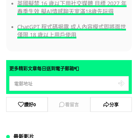
英國擬禁 16 歲以下用社交媒體 目標 2027 年
春季生效 擬AI情感聊天室滿18歲先玩得
ChatGPT 程式碼揭露 成人內容模式即將面世
僅限 18 歲以上用戶使用
📮
更多精彩文章每日送到電子郵箱
讚好
0
看留言
分享
最新影片