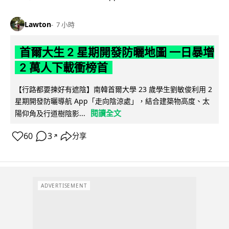
Lawton
7 小時
首爾大生 2 星期開發防曬地圖 一日暴增
2 萬人下載衝榜首
【行路都要揀好有遮陰】南韓首爾大學 23 歲學生劉敏俊利用 2
星期開發防曬導航 App「走向陰涼處」，結合建築物高度、太
閱讀全文
陽仰角及行道樹陰影...
60
3
分享
↗
ADVERTISEMENT