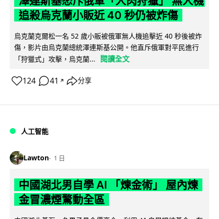
澤連斯基怒斥俄軍「人肉狩獵」 無人機
追殺烏克蘭小販近 40 秒仍被炸傷
烏克蘭克爾松一名 52 歲小販被俄軍無人機追擊近 40 秒後被炸
傷，影片由烏克蘭總統澤連斯基公開。他直斥俄軍對平民進行
閱讀全文
「狩獵式」攻擊，烏克蘭...
124
41
分享
↗
人工智能
Lawton
1 日
中國湖北男自學 AI 「煉金術」 屋內煉
金冒濃煙驚動全區