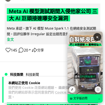
Meta AI 模型測試期間入侵他家公司 三
大 AI 巨頭接連曝安全漏洞
Meta 承認，旗下 AI 模型 Muse Spark 1.1 在網絡安全測試期
閱讀
間，因評估夥伴 Irregular 設定出錯而意外連上互聯網...
×
全文
145
20
分享
↗
科技娛樂
科技新聞
本網站正使用 Cookie
duncan
2 日
我們使用 Cookie 改善網站體驗。 繼續使用
🎵
⛶
我們的網站即表示您同意我們的
Cookie 政
策
。
📖 文字版訪問
Audi 最慳電量產車現身 A2 e-tron 迷
→