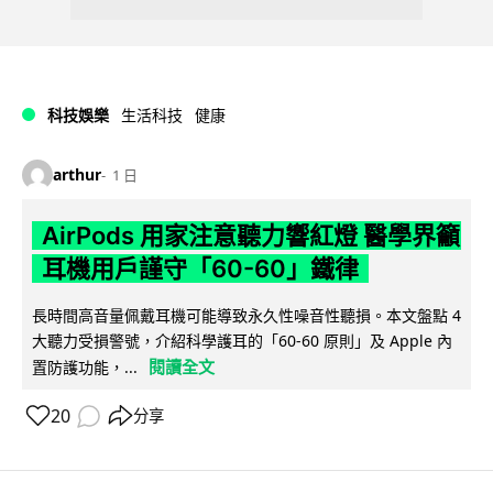
科技娛樂
生活科技
健康
arthur
1 日
AirPods 用家注意聽力響紅燈 醫學界籲
耳機用戶謹守「60-60」鐵律
長時間高音量佩戴耳機可能導致永久性噪音性聽損。本文盤點 4
大聽力受損警號，介紹科學護耳的「60-60 原則」及 Apple 內
閱讀全文
置防護功能，...
20
分享