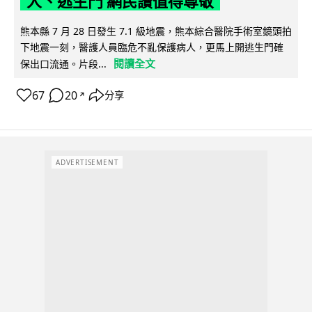
人、逃生門 網民讚值得尊敬
熊本縣 7 月 28 日發生 7.1 級地震，熊本綜合醫院手術室鏡頭拍
下地震一刻，醫護人員臨危不亂保護病人，更馬上開逃生門確
閱讀全文
保出口流通。片段...
67
20
分享
↗
ADVERTISEMENT