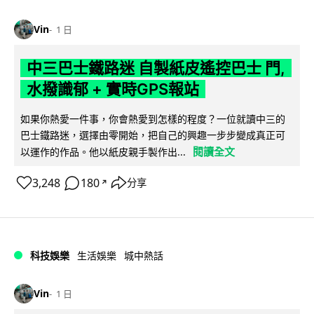
Vin
1 日
中三巴士鐵路迷 自製紙皮遙控巴士 門,
水撥識郁 + 實時GPS報站
如果你熱愛一件事，你會熱愛到怎樣的程度？一位就讀中三的
巴士鐵路迷，選擇由零開始，把自己的興趣一步步變成真正可
閱讀全文
以運作的作品。他以紙皮親手製作出...
3,248
180
分享
↗
科技娛樂
生活娛樂
城中熱話
Vin
1 日