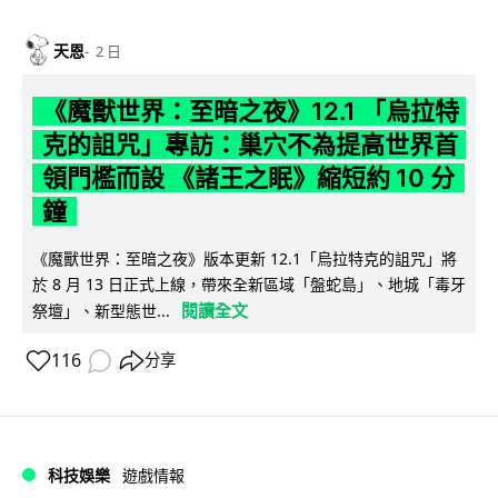
天恩
2 日
《魔獸世界：至暗之夜》12.1 「烏拉特
克的詛咒」專訪：巢穴不為提高世界首
領門檻而設 《諸王之眠》縮短約 10 分
鐘
《魔獸世界：至暗之夜》版本更新 12.1「烏拉特克的詛咒」將
於 8 月 13 日正式上線，帶來全新區域「盤蛇島」、地城「毒牙
閱讀全文
祭壇」、新型態世...
116
分享
科技娛樂
遊戲情報