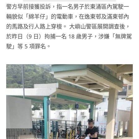
警方早前接獲投訴，指一名男子於東涌區內駕駛一
輛貌似「綿羊仔」的電動車，在逸東邨及滿東邨內
的馬路及行人路上穿梭。 大嶼山警區展開調查後，
於昨日（9 日）拘捕一名 18 歲男子，涉嫌「無牌駕
駛」等 5 項罪名。