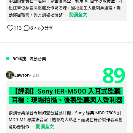
中國湖北黃石一名男子見金價高企，利用 AI 自學提煉黃金，在
租住單位私設高壓爐及作坊冶煉，過程產生大量刺鼻濃煙，驚
閱讀全文
動鄰居報警。警方到場揭發整...
113
8
分享
↗
3C科技
流動音樂
89
Lawton
2 日
【評測】Sony IER-M500 入耳式監聽
耳機：現場拍攝、後製監聽與人聲利器
談到專業混音專用的聲音監聽耳機，Sony 經典 MDR-7506 到
MDR-M1 專業錄音室耳機都為人熟悉。而現在舞台製作者與創
閱讀全文
意影像製作...