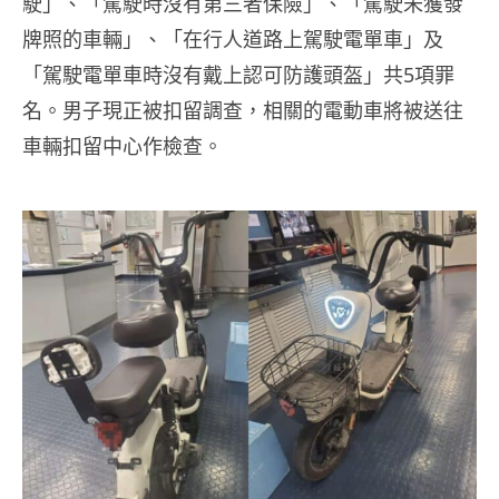
駛」、「駕駛時沒有第三者保險」、「駕駛未獲發
牌照的車輛」、「在行人道路上駕駛電單車」及
「駕駛電單車時沒有戴上認可防護頭盔」共5項罪
名。男子現正被扣留調查，相關的電動車將被送往
車輛扣留中心作檢查。