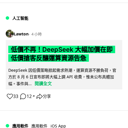
人工智能
Lawton
4 小時
低價不再！DeepSeek 大幅加價在即
低價搶客反釀運算資源告急
DeepSeek 因低價策略掀起需求熱潮，運算資源不勝負荷，官
方於 8 月 6 日宣布即將大幅上調 API 收費，惟未公布具體加
閱讀全文
幅。事件與...
33
12
分享
↗
iOS App
應用軟件
應用軟件