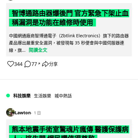
智博通路由器爆後門 官方緊急下架止血
稱漏洞是功能在維修時使用
中國網通廠商智博通電子（Zbtlink Electronics）旗下的路由器
產品爆出嚴重安全漏洞，被發現每 35 秒便會與中國伺服器連
閱讀全文
線，旗...
344
77
分享
↗
科技娛樂
生活娛樂
城中熱話
Lawton
1 日
熊本地震手術室驚魂片瘋傳 醫護保護病