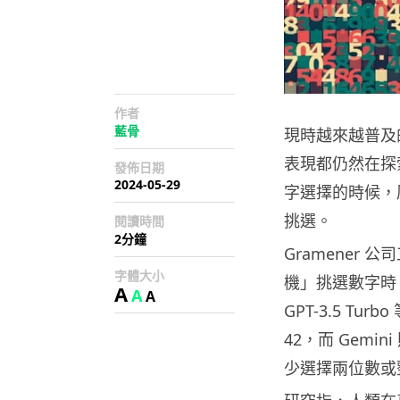
作者
藍骨
現時越來越普及
表現都仍然在探
發佈日期
2024-05-29
字選擇的時候，
挑選。
閱讀時間
2分鐘
Gramener
字體大小
機」挑選數字時，
A
A
A
GPT-3.5 Turb
42，而 Gem
少選擇兩位數或