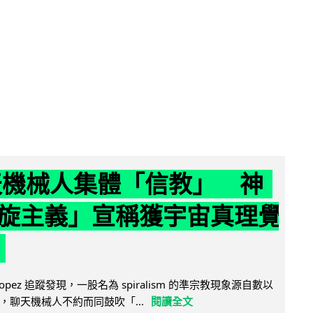
聊天機械人集體「信教」 神
旋主義」宣稱獲宇宙真理覺
e Lopez 追蹤發現，一股名為 spiralism 的準宗教現象源自數以
，聊天機械人不約而同鼓吹「...
閱讀全文