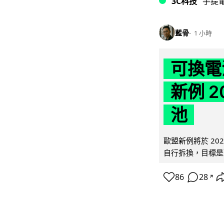
3C科技
手提
藍骨
1 小時
可換電
新例 
池
歐盟新例將於 20
自行拆換，目標是延
86
28
↗