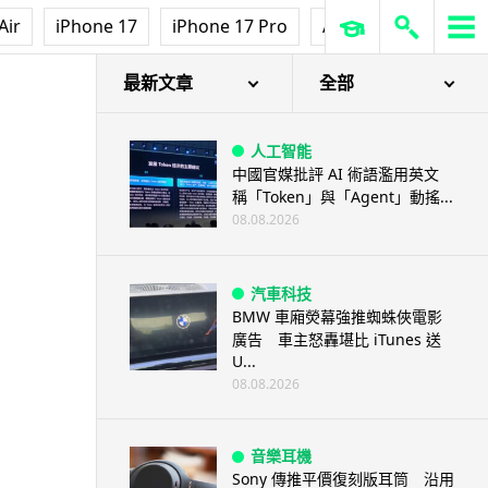
Air
iPhone 17
iPhone 17 Pro
AirPods Pro 3
Ap
最新文章
全部
人工智能
中國官媒批評 AI 術語濫用英文
稱「Token」與「Agent」動搖...
08.08.2026
汽車科技
BMW 車廂熒幕強推蜘蛛俠電影
廣告 車主怒轟堪比 iTunes 送
U...
08.08.2026
音樂耳機
Sony 傳推平價復刻版耳筒 沿用