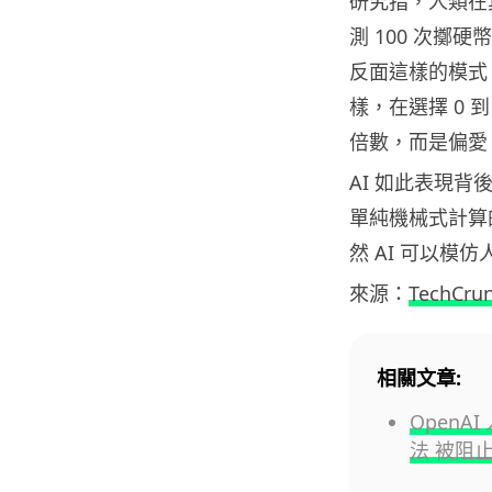
研究指，人類在
測 100 次
反面這樣的模式
樣，在選擇 0 
倍數，而是偏愛 
AI 如此表現背
單純機械式計算
然 AI 可以
來源：
TechCru
相關文章:
OpenA
法 被阻