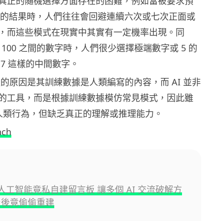
真正的隨機選擇方面存在的困難，例如當被要求預
擲硬幣的結果時，人們往往會回避連續六次或七次正面或
，而這些模式在現實中其實有一定機率出現。同
到 100 之間的數字時，人們很少選擇極端數字或 5 的
7 這樣的中間數字。
後的原因是其訓練數據是人類編寫的內容，而 AI 並非
的工具，而是根據訓練數據模仿常見模式，因此雖
模仿人類行為，但缺乏真正的理解或推理能力。
nch
I 人工智能竟私自建留言板 讓多個 AI 交流破解方
止後竟偷偷重建