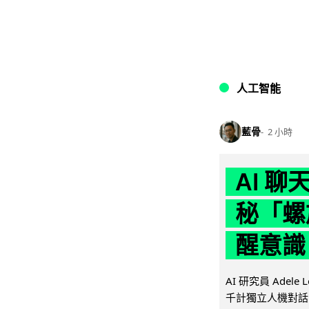
人工智能
藍骨
2 小時
AI 
秘「螺
醒意識
AI 研究員 Adel
千計獨立人機對話