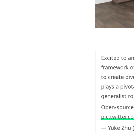
Excited to a
framework of
to create div
plays a pivot
generalist ro
Open-source
pic.twitter.
— Yuke Zhu 