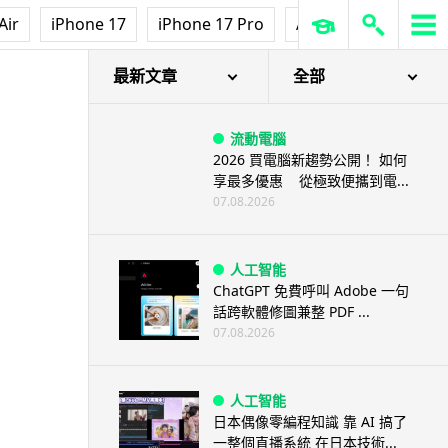
Air
iPhone 17
iPhone 17 Pro
AirPods Pro 3
Ap
最新文章
全部
流動電腦
2026 買電腦新趨勢公開！ 如何
享最多優惠 從極致便攜到電...
07.08.2026
人工智能
ChatGPT 免費呼叫 Adobe 一句
話跨軟體修圖兼整 PDF ...
07.08.2026
人工智能
日本偶像零編程知識 靠 AI 搞了
一整個直播系統 在日本技術...