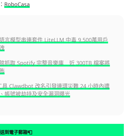
：
RoboCasa
言模型串連套件 LiteLLM 中毒 9,500萬用戶
洩
抓取 Spotify 完整音樂庫 近 300TB 檔案將
佈
 工具 Clawdbot 改名引發連環災難 24 小時內遭
、帳號被劫持及安全漏洞曝光
📮
送到電子郵箱