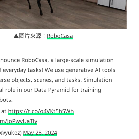
▲圖片來源：
RoboCasa
nnounce RoboCasa, a large-scale simulation
 everyday tasks! We use generative AI tools
erse objects, scenes, and tasks. Simulation
al role in our Data Pyramid for training
bots.
 at
https://t.co/o4VKt5h5Wh
com/JoPwvUaTly
(@yukez)
May 28, 2024