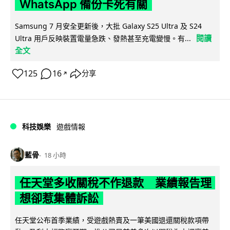
WhatsApp 備份卡死有關
Samsung 7 月安全更新後，大批 Galaxy S25 Ultra 及 S24
閱讀
Ultra 用戶反映裝置電量急跌、發熱甚至充電變慢。有...
全文
125
16
分享
↗
科技娛樂
遊戲情報
藍骨
18 小時
任天堂多收關稅不作退款 業績報告理
想卻惹集體訴訟
任天堂公布首季業績，受遊戲熱賣及一筆美國退還關稅款項帶