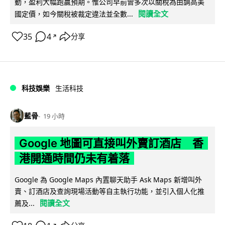
動，盈利大幅跑贏預期。惟公司早前曾多次以關稅為由調高美
閱讀全文
國定價，如今關稅被裁定違法並全數...
35
4
分享
↗
科技娛樂
生活科技
藍骨
19 小時
Google 地圖可直接叫外賣訂酒店 香
港開通時間仍未有着落
Google 為 Google Maps 內置聊天助手 Ask Maps 新增叫外
賣、訂酒店及查詢現場活動等自主執行功能，並引入個人化推
閱讀全文
薦及...