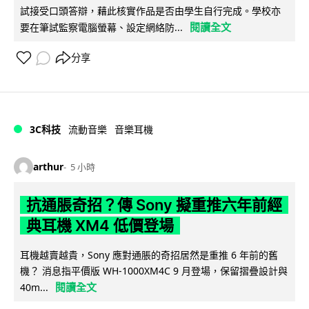
試接受口頭答辯，藉此核實作品是否由學生自行完成。學校亦
閱讀全文
要在筆試監察電腦螢幕、設定網絡防...
分享
3C科技
流動音樂
音樂耳機
arthur
5 小時
抗通脹奇招？傳 Sony 擬重推六年前經
典耳機 XM4 低價登場
耳機越賣越貴，Sony 應對通脹的奇招居然是重推 6 年前的舊
機？ 消息指平價版 WH-1000XM4C 9 月登場，保留摺疊設計與
閱讀全文
40m...