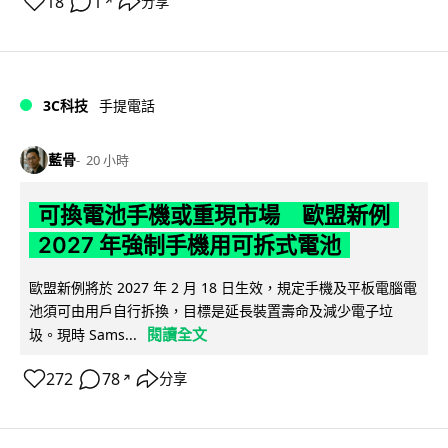
18
1
分享
↗
3C科技
手提電話
藍骨
20 小時
可換電池手機或重現市場 歐盟新例
2027 年強制手機用可拆式電池
歐盟新例將於 2027 年 2 月 18 日生效，規定手機及平板電腦電
池須可由用戶自行拆換，目標是延長裝置壽命及減少電子垃
閱讀全文
圾。現時 Sams...
272
78
分享
↗