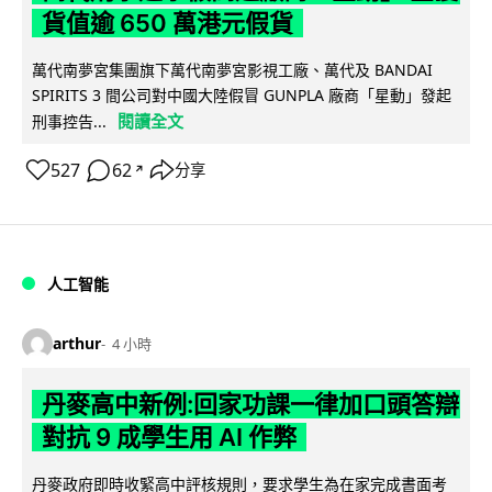
貨值逾 650 萬港元假貨
萬代南夢宮集團旗下萬代南夢宮影視工廠、萬代及 BANDAI
SPIRITS 3 間公司對中國大陸假冒 GUNPLA 廠商「星動」發起
閱讀全文
刑事控告...
527
62
分享
↗
人工智能
arthur
4 小時
丹麥高中新例:回家功課一律加口頭答辯
對抗 9 成學生用 AI 作弊
丹麥政府即時收緊高中評核規則，要求學生為在家完成書面考