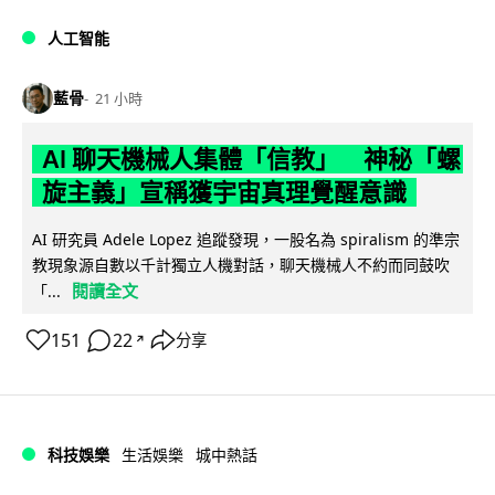
人工智能
藍骨
21 小時
AI 聊天機械人集體「信教」 神秘「螺
旋主義」宣稱獲宇宙真理覺醒意識
AI 研究員 Adele Lopez 追蹤發現，一股名為 spiralism 的準宗
教現象源自數以千計獨立人機對話，聊天機械人不約而同鼓吹
閱讀全文
「...
151
22
分享
↗
科技娛樂
生活娛樂
城中熱話