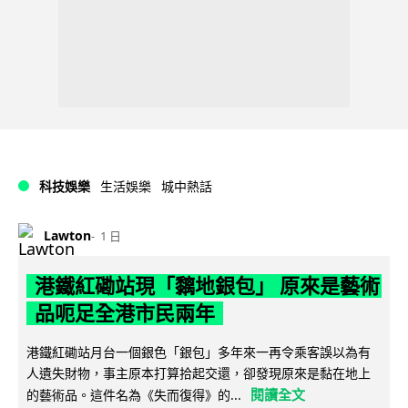
科技娛樂
生活娛樂
城中熱話
Lawton
1 日
港鐵紅磡站現「黐地銀包」 原來是藝術
品呃足全港市民兩年
港鐵紅磡站月台一個銀色「銀包」多年來一再令乘客誤以為有
人遺失財物，事主原本打算拾起交還，卻發現原來是黏在地上
閱讀全文
的藝術品。這件名為《失而復得》的...