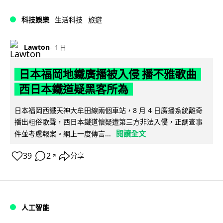
科技娛樂
生活科技
旅遊
Lawton
1 日
日本福岡地鐵廣播被入侵 播不雅歌曲
西日本鐵道疑黑客所為
日本福岡西鐵天神大牟田線兩個車站，8 月 4 日廣播系統離奇
播出粗俗歌聲，西日本鐵道懷疑遭第三方非法入侵，正調查事
閱讀全文
件並考慮報案。網上一度傳言...
39
2
分享
↗
人工智能