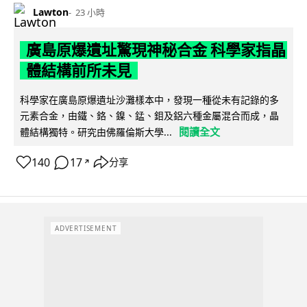
Lawton
23 小時
廣島原爆遺址驚現神秘合金 科學家指晶
體結構前所未見
科學家在廣島原爆遺址沙灘樣本中，發現一種從未有記錄的多
元素合金，由鐵、鉻、鎳、錳、鉬及鋁六種金屬混合而成，晶
閱讀全文
體結構獨特。研究由佛羅倫斯大學...
140
17
分享
↗
ADVERTISEMENT