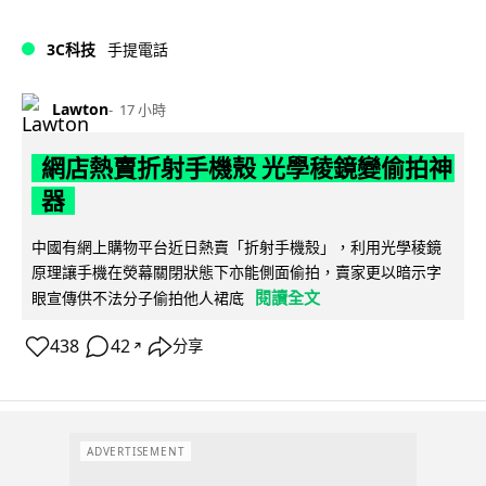
3C科技
手提電話
Lawton
17 小時
網店熱賣折射手機殼 光學稜鏡變偷拍神
器
中國有網上購物平台近日熱賣「折射手機殼」，利用光學稜鏡
原理讓手機在熒幕關閉狀態下亦能側面偷拍，賣家更以暗示字
閱讀全文
眼宣傳供不法分子偷拍他人裙底
438
42
分享
↗
ADVERTISEMENT