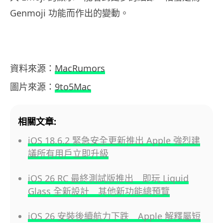
Genmoji 功能而作出的變動。
資料來源：
MacRumors
圖片來源：
9to5Mac
相關文章:
iOS 18.6.2 緊急安全更新推出 Apple 強烈建
議所有用戶立即升級
iOS 26 RC 最終測試版推出 即玩 Liquid
Glass 全新設計 其他新功能總預覽
iOS 26 安裝後續航力下跌 Apple 解釋屬短