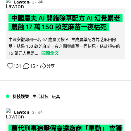
Lawton
3 小時
中國農夫 AI 開錯除草配方 AI 幻覺累老
農蝕 17 萬 150 畝芝麻苗一夜枯死
中國安徽滁州一名 67 歲農民按 AI 生成農藥配方為芝麻田除
草，結果 150 畝芝麻苗一夜之間與雜草一同枯死，估計損失約
閱讀全文
15 萬元人民幣...
131
15
分享
↗
科技娛樂
生活科技
玩具
Lawton
3 小時
萬代刑事追擊假高達廠商「星動」 查獲