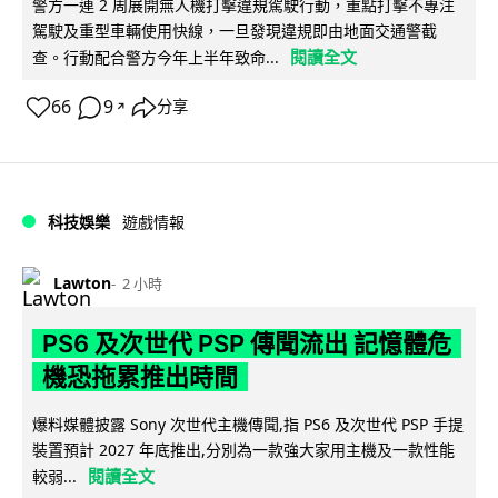
警方一連 2 周展開無人機打擊違規駕駛行動，重點打擊不專注
駕駛及重型車輛使用快線，一旦發現違規即由地面交通警截
閱讀全文
查。行動配合警方今年上半年致命...
66
9
分享
↗
科技娛樂
遊戲情報
Lawton
2 小時
PS6 及次世代 PSP 傳聞流出 記憶體危
機恐拖累推出時間
爆料媒體披露 Sony 次世代主機傳聞,指 PS6 及次世代 PSP 手提
裝置預計 2027 年底推出,分別為一款強大家用主機及一款性能
閱讀全文
較弱...