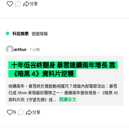
分享
科技娛樂
遊戲情報
arthur
7 小時
十年低谷終翻身 暴雪連續兩年增長 靠
《暗黑 4》資料片逆襲
收購兩年，暴雪終於擺脫動視魔咒？總裁內部電郵流出：暴雪
已成 Xbox 表現最好團隊之一，連續兩年營收增長。《暗黑 4》
閱讀全文
資料片同《守望先鋒》成...
9
分享