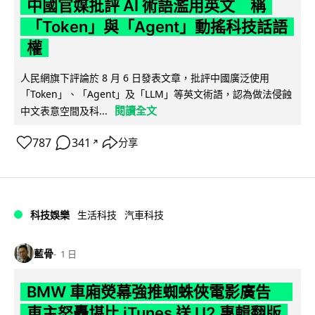
中國官媒批評 AI 術語濫用英文 稱
「Token」與「Agent」動搖科技話語
權
人民網旗下評論於 8 月 6 日發表文章，批評中國廣泛使用
「Token」、「Agent」及「LLM」等英文術語，認為做法侵蝕
閱讀全文
中文表意空間及科...
787
341
分享
↗
科技娛樂
生活科技
汽車科技
藍骨
1 日
BMW 車廂熒幕強推蜘蛛俠電影廣告
車主怒轟堪比 iTunes 送 U2 專輯翻版