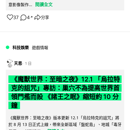
閱讀全文
意影像製作...
37
4
分享
↗
科技娛樂
遊戲情報
天恩
1 日
《魔獸世界：至暗之夜》12.1 「烏拉特
克的詛咒」專訪：巢穴不為提高世界首
領門檻而設 《諸王之眠》縮短約 10 分
鐘
《魔獸世界：至暗之夜》版本更新 12.1「烏拉特克的詛咒」將
於 8 月 13 日正式上線，帶來全新區域「盤蛇島」、地城「毒牙