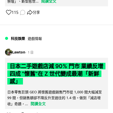
閱讀全文
祭壇」、新型態世...
115
分享
科技娛樂
遊戲情報
Lawton
1 日
日本二手遊戲店減 90% 門市 業績反增
四成 "懷舊"在 Z 世代變成最潮「新鮮
感」
日本零售巨頭 GEO 將懷舊遊戲銷售門市從 1,000 間大幅減至
99 間，但銷售額卻不降反升至過往的 1.4 倍。做到「減店增
閱讀全文
收」奇蹟，...