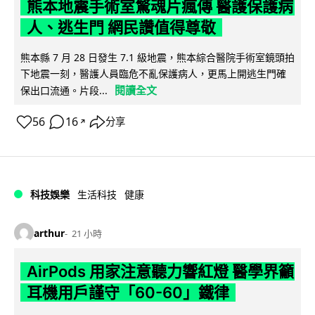
熊本地震手術室驚魂片瘋傳 醫護保護病
人、逃生門 網民讚值得尊敬
熊本縣 7 月 28 日發生 7.1 級地震，熊本綜合醫院手術室鏡頭拍
下地震一刻，醫護人員臨危不亂保護病人，更馬上開逃生門確
閱讀全文
保出口流通。片段...
56
16
分享
↗
科技娛樂
生活科技
健康
arthur
21 小時
AirPods 用家注意聽力響紅燈 醫學界籲
耳機用戶謹守「60-60」鐵律