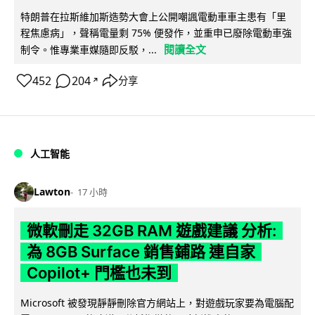
特朗普在拉斯維加斯造勢大會上公開嘲諷電動車車主患有「里
程焦慮病」，聲稱電量剩 75% 便發作，並重申已廢除電動車強
閱讀全文
制令。惟專業車媒隨即反駁，...
452
204
分享
↗
人工智能
Lawton
17 小時
微軟刪走 32GB RAM 遊戲建議 分析:
為 8GB Surface 銷售鋪路 連自家
Copilot+ 門檻也未到
Microsoft 被發現靜靜刪除官方網站上，對遊戲玩家要為電腦配