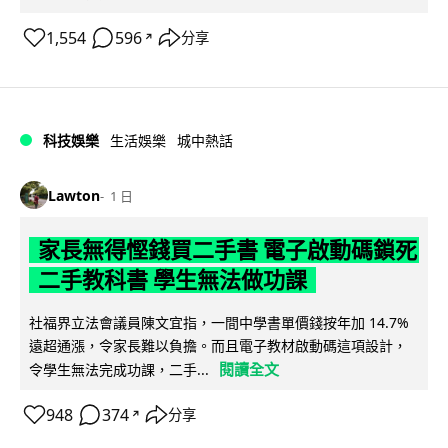
1,554
596
分享
↗
科技娛樂
生活娛樂
城中熱話
Lawton
1 日
家長無得慳錢買二手書 電子啟動碼鎖死
二手教科書 學生無法做功課
社福界立法會議員陳文宜指，一間中學書單價錢按年加 14.7%
遠超通漲，令家長難以負擔。而且電子教材啟動碼這項設計，
閱讀全文
令學生無法完成功課，二手...
948
374
分享
↗