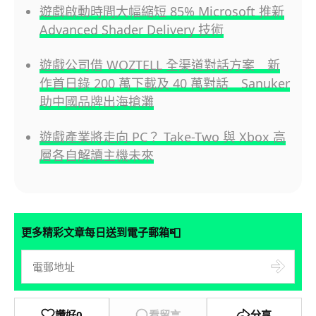
遊戲啟動時間大幅縮短 85% Microsoft 推新
Advanced Shader Delivery 技術
遊戲公司借 WOZTELL 全渠道對話方案 新
作首日錄 200 萬下載及 40 萬對話 Sanuker
助中國品牌出海搶灘
遊戲產業將走向 PC？ Take-Two 與 Xbox 高
層各自解讀主機未來
📮
更多精彩文章每日送到電子郵箱
讚好
0
看留言
分享