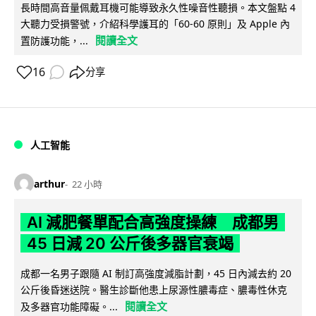
長時間高音量佩戴耳機可能導致永久性噪音性聽損。本文盤點 4
大聽力受損警號，介紹科學護耳的「60-60 原則」及 Apple 內
閱讀全文
置防護功能，...
16
分享
人工智能
arthur
22 小時
AI 減肥餐單配合高強度操練 成都男
45 日減 20 公斤後多器官衰竭
成都一名男子跟隨 AI 制訂高強度減脂計劃，45 日內減去約 20
公斤後昏迷送院。醫生診斷他患上尿源性膿毒症、膿毒性休克
閱讀全文
及多器官功能障礙。...