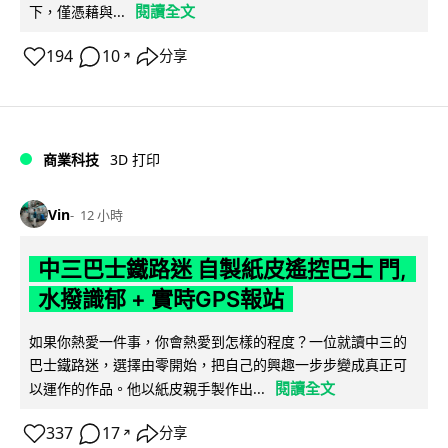
閱讀全文
下，僅憑藉與...
194
10
分享
↗
商業科技
3D 打印
Vin
12 小時
中三巴士鐵路迷 自製紙皮遙控巴士 門,
水撥識郁 + 實時GPS報站
如果你熱愛一件事，你會熱愛到怎樣的程度？一位就讀中三的
巴士鐵路迷，選擇由零開始，把自己的興趣一步步變成真正可
閱讀全文
以運作的作品。他以紙皮親手製作出...
337
17
分享
↗