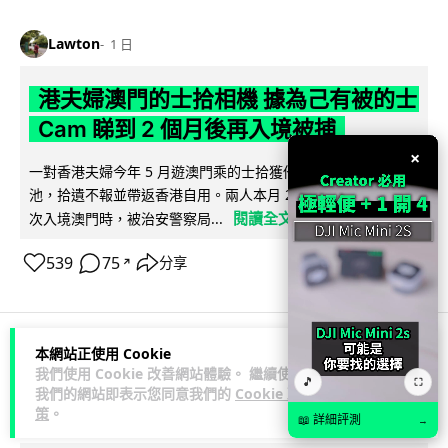
Lawton
1 日
港夫婦澳門的士拾相機 據為己有被的士
Cam 睇到 2 個月後再入境被捕
×
一對香港夫婦今年 5 月遊澳門乘的士拾獲他人遺留相機及電
池，拾遺不報並帶返香港自用。兩人本月 2 日經港珠澳大橋再
閱讀全文
次入境澳門時，被治安警察局...
539
75
分享
↗
本網站正使用 Cookie
3C科技
家居無線
我們使用 Cookie 改善網站體驗。 繼續使用
🎵
⛶
我們的網站即表示您同意我們的
Cookie 政
策
。
Vin
1 日
📖 詳細評測
→