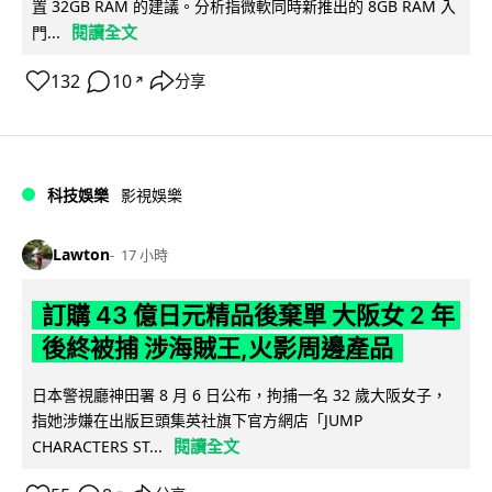
置 32GB RAM 的建議。分析指微軟同時新推出的 8GB RAM 入
閱讀全文
門...
132
10
分享
↗
科技娛樂
影視娛樂
Lawton
17 小時
訂購 43 億日元精品後棄單 大阪女 2 年
後終被捕 涉海賊王,火影周邊產品
日本警視廳神田署 8 月 6 日公布，拘捕一名 32 歲大阪女子，
指她涉嫌在出版巨頭集英社旗下官方網店「JUMP
閱讀全文
CHARACTERS ST...