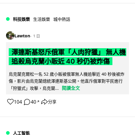
科技娛樂
生活娛樂
城中熱話
Lawton
1 日
澤連斯基怒斥俄軍「人肉狩獵」 無人機
追殺烏克蘭小販近 40 秒仍被炸傷
烏克蘭克爾松一名 52 歲小販被俄軍無人機追擊近 40 秒後被炸
傷，影片由烏克蘭總統澤連斯基公開。他直斥俄軍對平民進行
閱讀全文
「狩獵式」攻擊，烏克蘭...
104
40
分享
↗
人工智能