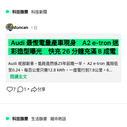
科技娛樂
科技新聞
duncan
1 日
Audi 最慳電量產車現身 A2 e-tron 迷
彩造型曝光 快充 26 分鐘充滿 8 成電
Audi 呢部新車，能耗竟然係25年前嘅一半。 A2 e-tron 風阻低
至0.24，每百公里只需12.8 kWh，一度電行到7.8公里。6...
閱讀全文
7
1
分享
↗
科技娛樂
生活娛樂
城中熱話