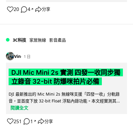
20
4
分享
↗
3C科技
家居無線
影音產品
Vin
1 日
DJI Mic Mini 2s 實測 四發一收同步獨
立錄音 32-bit 防爆咪拍片必備
DJI 最新推出的 Mic Mini 2s 無線咪支援「四發一收」分軌錄
音，並首度下放 32-bit Float 浮點內錄功能。本文經實測其...
閱讀全文
251
1
分享
↗