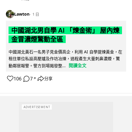
Lawton
1 日
中國湖北男自學 AI 「煉金術」 屋內煉
金冒濃煙驚動全區
中國湖北黃石一名男子見金價高企，利用 AI 自學提煉黃金，在
租住單位私設高壓爐及作坊冶煉，過程產生大量刺鼻濃煙，驚
閱讀全文
動鄰居報警。警方到場揭發整...
106
7
分享
↗
ADVERTISEMENT