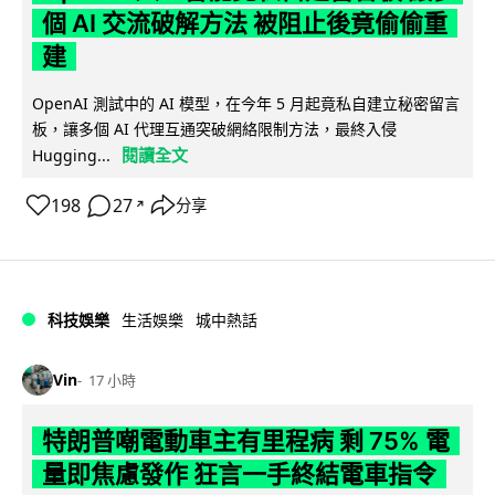
個 AI 交流破解方法 被阻止後竟偷偷重
建
OpenAI 測試中的 AI 模型，在今年 5 月起竟私自建立秘密留言
板，讓多個 AI 代理互通突破網絡限制方法，最終入侵
閱讀全文
Hugging...
198
27
分享
↗
科技娛樂
生活娛樂
城中熱話
Vin
17 小時
特朗普嘲電動車主有里程病 剩 75% 電
量即焦慮發作 狂言一手終結電車指令