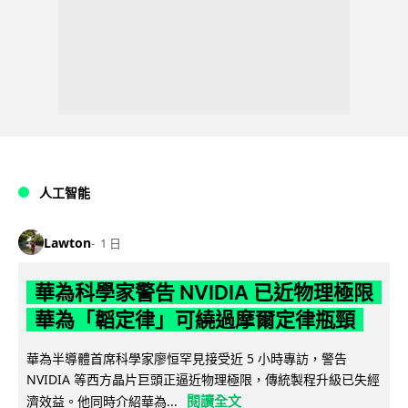
人工智能
Lawton
1 日
華為科學家警告 NVIDIA 已近物理極限
華為「韜定律」可繞過摩爾定律瓶頸
華為半導體首席科學家廖恒罕見接受近 5 小時專訪，警告
NVIDIA 等西方晶片巨頭正逼近物理極限，傳統製程升級已失經
閱讀全文
濟效益。他同時介紹華為...