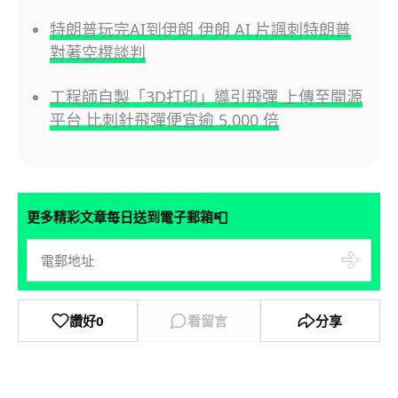
特朗普玩完AI到伊朗 伊朗 AI 片諷刺特朗普
對著空櫈談判
工程師自製「3D打印」導引飛彈 上傳至開源
平台 比刺針飛彈便宜逾 5,000 倍
📮
更多精彩文章每日送到電子郵箱
讚好
0
看留言
分享