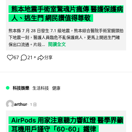
熊本地震手術室驚魂片瘋傳 醫護保護病
人、逃生門 網民讚值得尊敬
熊本縣 7 月 28 日發生 7.1 級地震，熊本綜合醫院手術室鏡頭拍
下地震一刻，醫護人員臨危不亂保護病人，更馬上開逃生門確
閱讀全文
保出口流通。片段...
67
21
分享
↗
科技娛樂
生活科技
健康
arthur
1 日
AirPods 用家注意聽力響紅燈 醫學界籲
耳機用戶謹守「60-60」鐵律