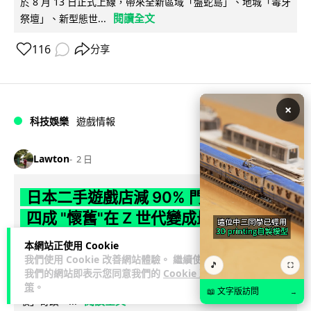
於 8 月 13 日正式上線，帶來全新區域「盤蛇島」、地城「毒牙
閱讀全文
祭壇」、新型態世...
116
分享
×
科技娛樂
遊戲情報
Lawton
2 日
日本二手遊戲店減 90% 門市 業績反增
四成 "懷舊"在 Z 世代變成最潮「新鮮
感」
本網站正使用 Cookie
我們使用 Cookie 改善網站體驗。 繼續使用
🎵
⛶
日本零售巨頭 GEO 將懷舊遊戲銷售門市從 1,000 間大幅減至
我們的網站即表示您同意我們的
Cookie 政
99 間，但銷售額卻不降反升至過往的 1.4 倍。做到「減店增
策
。
📖 文字版訪問
→
閱讀全文
收」奇蹟，...