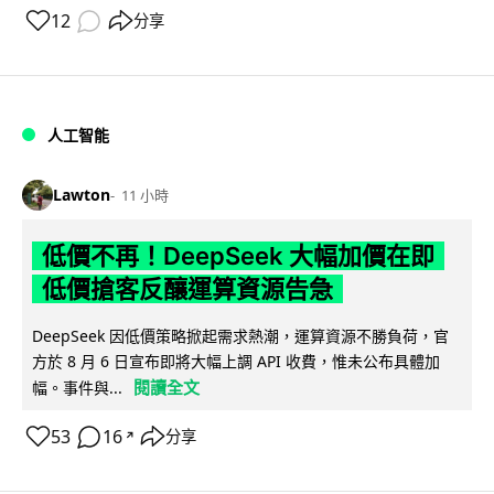
12
分享
人工智能
Lawton
11 小時
低價不再！DeepSeek 大幅加價在即
低價搶客反釀運算資源告急
DeepSeek 因低價策略掀起需求熱潮，運算資源不勝負荷，官
方於 8 月 6 日宣布即將大幅上調 API 收費，惟未公布具體加
閱讀全文
幅。事件與...
53
16
分享
↗