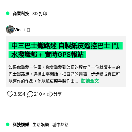
商業科技
3D 打印
Vin
1 日
中三巴士鐵路迷 自製紙皮遙控巴士 門,
水撥識郁 + 實時GPS報站
如果你熱愛一件事，你會熱愛到怎樣的程度？一位就讀中三的
巴士鐵路迷，選擇由零開始，把自己的興趣一步步變成真正可
閱讀全文
以運作的作品。他以紙皮親手製作出...
3,654
210
分享
↗
科技娛樂
生活娛樂
城中熱話