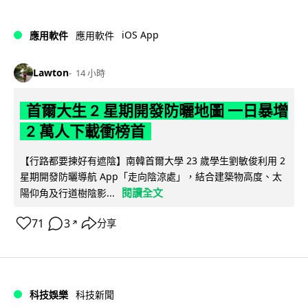
iOS App
應用軟件
應用軟件
Lawton
14 小時
首爾大生 2 星期開發防曬地圖 一日暴增
2 萬人下載衝榜首
【行路都要揀好有遮陰】南韓首爾大學 23 歲學生劉敏俊利用 2
星期開發防曬導航 App「走向陰涼處」，結合建築物高度、太
閱讀全文
陽仰角及行道樹陰影...
71
3
分享
↗
科技娛樂
科技新聞