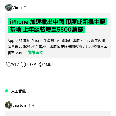
Vin
1 日
iPhone 加速撤出中國 印度成新機主要
基地 上年組裝增至5500萬部
Apple 加速將 iPhone 生產線由中國轉往印度，目標兩年內將
產量最高 50% 移至當地。印度政府推出關稅豁免及稅務優惠延
閱讀全文
長至 204...
512
237
分享
↗
人工智能
Lawton
1 日