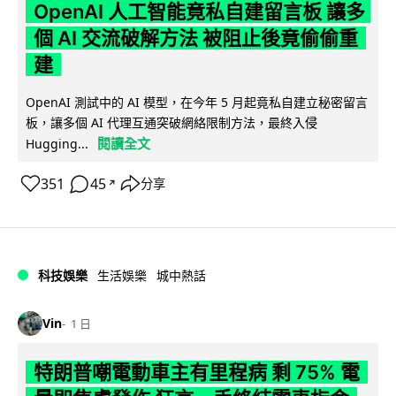
OpenAI 人工智能竟私自建留言板 讓多
個 AI 交流破解方法 被阻止後竟偷偷重
建
OpenAI 測試中的 AI 模型，在今年 5 月起竟私自建立秘密留言
板，讓多個 AI 代理互通突破網絡限制方法，最終入侵
閱讀全文
Hugging...
351
45
分享
↗
科技娛樂
生活娛樂
城中熱話
Vin
1 日
特朗普嘲電動車主有里程病 剩 75% 電