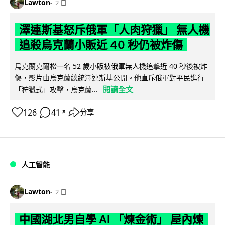
Lawton
2 日
澤連斯基怒斥俄軍「人肉狩獵」 無人機
追殺烏克蘭小販近 40 秒仍被炸傷
烏克蘭克爾松一名 52 歲小販被俄軍無人機追擊近 40 秒後被炸
傷，影片由烏克蘭總統澤連斯基公開。他直斥俄軍對平民進行
閱讀全文
「狩獵式」攻擊，烏克蘭...
126
41
分享
↗
人工智能
Lawton
2 日
中國湖北男自學 AI 「煉金術」 屋內煉