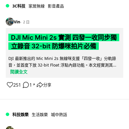
3C科技
家居無線
影音產品
Vin
2 日
DJI Mic Mini 2s 實測 四發一收同步獨
立錄音 32-bit 防爆咪拍片必備
DJI 最新推出的 Mic Mini 2s 無線咪支援「四發一收」分軌錄
音，並首度下放 32-bit Float 浮點內錄功能。本文經實測其...
閱讀全文
251
1
分享
↗
科技娛樂
生活娛樂
城中熱話