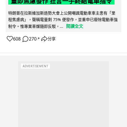
量即焦慮發作 狂言一手終結電車指令
特朗普在拉斯維加斯造勢大會上公開嘲諷電動車車主患有「里
程焦慮病」，聲稱電量剩 75% 便發作，並重申已廢除電動車強
閱讀全文
制令。惟專業車媒隨即反駁，...
608
270
分享
↗
ADVERTISEMENT