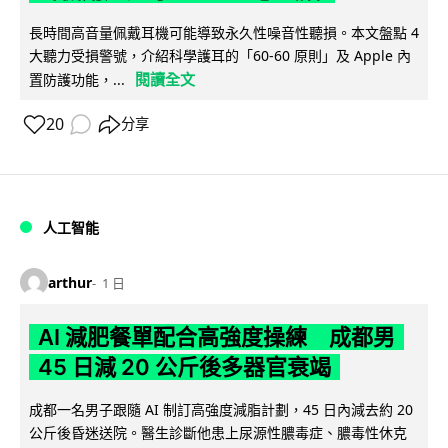
長時間高音量佩戴耳機可能導致永久性噪音性聽損。本文盤點 4
大聽力受損警號，介紹科學護耳的「60-60 原則」及 Apple 內
閱讀全文
置防護功能，...
20
分享
人工智能
arthur
1 日
AI 減肥餐單配合高強度操練 成都男
45 日減 20 公斤後多器官衰竭
成都一名男子跟隨 AI 制訂高強度減脂計劃，45 日內減去約 20
公斤後昏迷送院。醫生診斷他患上尿源性膿毒症、膿毒性休克