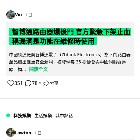
Vin
1 日
智博通路由器爆後門 官方緊急下架止血
稱漏洞是功能在維修時使用
中國網通廠商智博通電子（Zbtlink Electronics）旗下的路由器
產品爆出嚴重安全漏洞，被發現每 35 秒便會與中國伺服器連
閱讀全文
線，旗...
351
78
分享
↗
科技娛樂
生活娛樂
城中熱話
Lawton
1 日