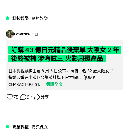
科技娛樂
影視娛樂
Lawton
1 日
訂購 43 億日元精品後棄單 大阪女 2 年
後終被捕 涉海賊王,火影周邊產品
日本警視廳神田署 8 月 6 日公布，拘捕一名 32 歲大阪女子，
指她涉嫌在出版巨頭集英社旗下官方網店「JUMP
閱讀全文
CHARACTERS ST...
75
9
分享
↗
商業科技
資訊保安