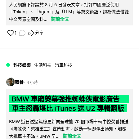
人民網旗下評論於 8 月 6 日發表文章，批評中國廣泛使用
「Token」、「Agent」及「LLM」等英文術語，認為做法侵蝕
閱讀全文
中文表意空間及科...
1
分享
科技娛樂
生活科技
汽車科技
藍骨
4 小時
BMW 車廂熒幕強推蜘蛛俠電影廣告
車主怒轟堪比 iTunes 送 U2 專輯翻版
BMW 近日透過無線更新向全球逾 70 個市場車輛中控熒幕推送
《蜘蛛俠：英雄重生》宣傳動畫，啟動車輛即彈出通知，觸發
閱讀全文
大批車主不滿。BMW 早...