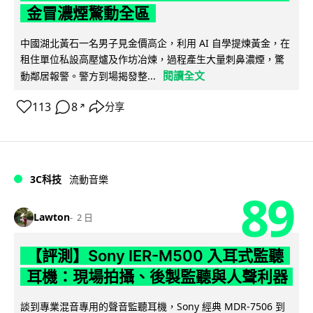
金冒濃煙驚動全區
中國湖北黃石一名男子見金價高企，利用 AI 自學提煉黃金，在
租住單位私設高壓爐及作坊冶煉，過程產生大量刺鼻濃煙，驚
閱讀全文
動鄰居報警。警方到場揭發整...
113
8
分享
↗
3C科技
流動音樂
89
Lawton
2 日
【評測】Sony IER-M500 入耳式監聽
耳機：現場拍攝、後製監聽與人聲利器
談到專業混音專用的聲音監聽耳機，Sony 經典 MDR-7506 到