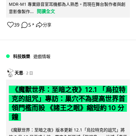
MDR-M1 專業錄音室耳機都為人熟悉。而現在舞台製作者與創
閱讀全文
意影像製作...
39
5
分享
↗
科技娛樂
遊戲情報
天恩
2 日
《魔獸世界：至暗之夜》12.1 「烏拉特
克的詛咒」專訪：巢穴不為提高世界首
領門檻而設 《諸王之眠》縮短約 10 分
鐘
《魔獸世界：至暗之夜》版本更新 12.1「烏拉特克的詛咒」將