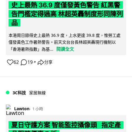
史上最熱 36.9 度僅發黃色警告 紅黑警
告門檻定得過高 林超英轟制度形同陳列
品
本港周日錄得史上最熱 36.9 度，上水更達 39.8 度，惟勞工處
僅發黃色工作暑熱警告。前天文台台長林超英轟現行機制以
閱讀全文
「香港暑熱指數」為基...
62
19
分享
↗
3C科技
家居無線
Lawton
1 小時
夏日守護方案 智能監控攝像頭 指定產