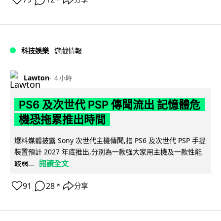
科技娛樂
遊戲情報
Lawton
4 小時
PS6 及次世代 PSP 傳聞流出 記憶體危
機恐拖累推出時間
爆料媒體披露 Sony 次世代主機傳聞,指 PS6 及次世代 PSP 手提
裝置預計 2027 年底推出,分別為一款強大家用主機及一款性能
閱讀全文
較弱...
91
28
分享
↗