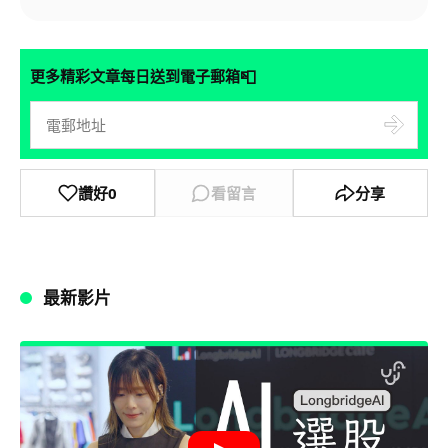
📮
更多精彩文章每日送到電子郵箱
讚好
0
看留言
分享
最新影片