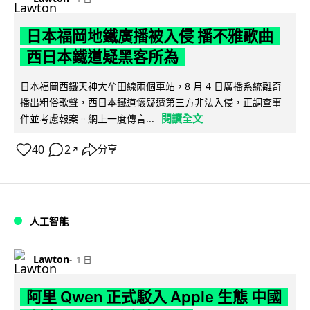
日本福岡地鐵廣播被入侵 播不雅歌曲
西日本鐵道疑黑客所為
日本福岡西鐵天神大牟田線兩個車站，8 月 4 日廣播系統離奇
播出粗俗歌聲，西日本鐵道懷疑遭第三方非法入侵，正調查事
閱讀全文
件並考慮報案。網上一度傳言...
40
2
分享
↗
人工智能
Lawton
1 日
阿里 Qwen 正式駁入 Apple 生態 中國