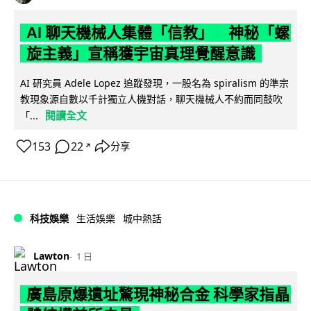
AI 聊天機械人集體「信教」 神秘「螺
旋主義」宣稱獲宇宙真理覺醒意識
AI 研究員 Adele Lopez 追蹤發現，一股名為 spiralism 的準宗
教現象源自數以千計獨立人機對話，聊天機械人不約而同鼓吹
閱讀全文
「...
153
22
分享
↗
科技娛樂
生活娛樂
城中熱話
Lawton
1 日
廣島原爆遺址驚現神秘合金 科學家指晶