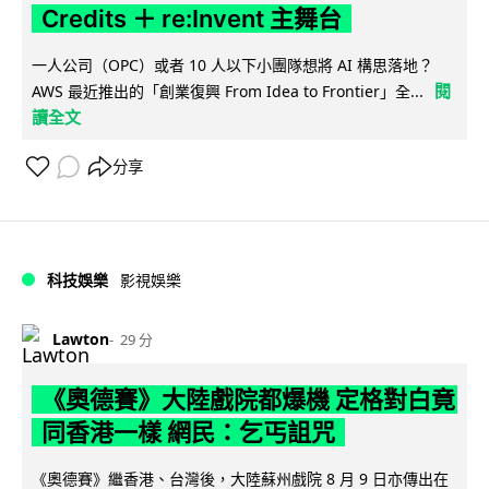
Credits ＋ re:Invent 主舞台
一人公司（OPC）或者 10 人以下小團隊想將 AI 構思落地？
閱
AWS 最近推出的「創業復興 From Idea to Frontier」全...
讀全文
分享
科技娛樂
影視娛樂
Lawton
29 分
《奧德賽》大陸戲院都爆機 定格對白竟
同香港一樣 網民：乞丐詛咒
《奧德賽》繼香港、台灣後，大陸蘇州戲院 8 月 9 日亦傳出在