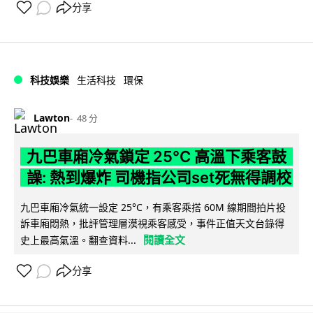
分享
科技娛樂
生活科技
環保
Lawton
48 分
九巴車廂冷氣鎖定 25°C 高溫下乘客鼓
譟: 熱到爆炸 司機指公司set死無得調校
九巴車廂冷氣統一設定 25°C，有乘客乘搭 60M 線期間拍片投
訴車廂悶熱，批評管理層漠視乘客感受，事件正值天文台錄得
閱讀全文
史上最高氣溫。翻查資料...
分享