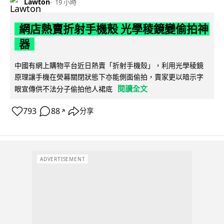
Lawton
19 小時
網店熱賣折射手機殼 光學稜鏡變偷拍神
器
中國有網上購物平台近日熱賣「折射手機殼」，利用光學稜鏡
原理讓手機在熒幕關閉狀態下亦能側面偷拍，賣家更以暗示字
閱讀全文
眼宣傳供不法分子偷拍他人裙底
793
88
分享
↗
ADVERTISEMENT