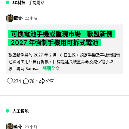
3C科技
手提電話
藍骨
22 小時
可換電池手機或重現市場 歐盟新例
2027 年強制手機用可拆式電池
歐盟新例將於 2027 年 2 月 18 日生效，規定手機及平板電腦電
池須可由用戶自行拆換，目標是延長裝置壽命及減少電子垃
閱讀全文
圾。現時 Sams...
274
78
分享
↗
人工智能
藍骨
23 小時