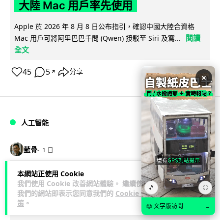
大陸 Mac 用戶率先使用
Apple 於 2026 年 8 月 8 日公布指引，確認中國大陸合資格
閱讀
Mac 用戶可將阿里巴巴千問 (Qwen) 接駁至 Siri 及寫...
全文
45
5
分享
↗
×
人工智能
藍骨
1 日
本網站正使用 Cookie
中國官媒批評 AI 術語濫用英文 稱
我們使用 Cookie 改善網站體驗。 繼續使用
🎵
⛶
「Token」與「Agent」動搖科技話語
我們的網站即表示您同意我們的
Cookie 政
策
。
權
📖 文字版訪問
→