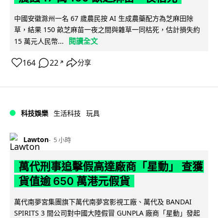
中國安徽滁州一名 67 歲農民按 AI 生成農藥配方為芝麻田除
草，結果 150 畝芝麻苗一夜之間與雜草一同枯死，估計損失約
閱讀全文
15 萬元人民幣...
164
22
分享
↗
科技娛樂
生活科技
玩具
Lawton
5 小時
萬代刑事追擊假高達廠商「星動」 查獲
貨值逾 650 萬港元假貨
萬代南夢宮集團旗下萬代南夢宮影視工廠、萬代及 BANDAI
SPIRITS 3 間公司對中國大陸假冒 GUNPLA 廠商「星動」發起