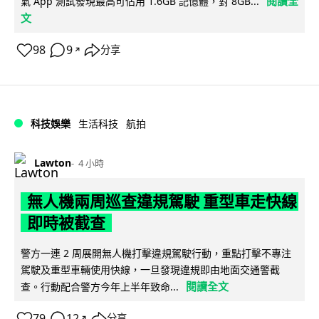
閱讀全
氣 App 測試發現最高可佔用 1.6GB 記憶體，對 8GB...
文
98
9
分享
↗
科技娛樂
生活科技
航拍
Lawton
4 小時
無人機兩周巡查違規駕駛 重型車走快線
即時被截查
警方一連 2 周展開無人機打擊違規駕駛行動，重點打擊不專注
駕駛及重型車輛使用快線，一旦發現違規即由地面交通警截
閱讀全文
查。行動配合警方今年上半年致命...
79
12
分享
↗