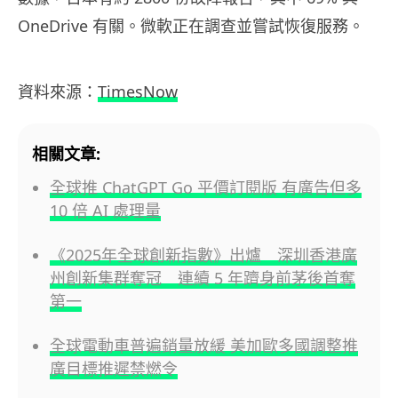
OneDrive 有關。微軟正在調查並嘗試恢復服務。
資料來源：
TimesNow
相關文章:
全球推 ChatGPT Go 平價訂閱版 有廣告但多
10 倍 AI 處理量
《2025年全球創新指數》出爐 深圳香港廣
州創新集群奪冠 連續 5 年躋身前茅後首奪
第一
全球電動車普遍銷量放緩 美加歐多國調整推
廣目標推遲禁燃令