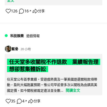
全文
126
16
分享
↗
科技娛樂
遊戲情報
藍骨
20 小時
任天堂多收關稅不作退款 業績報告理
想卻惹集體訴訟
任天堂公布首季業績，受遊戲熱賣及一筆美國退還關稅款項帶
動，盈利大幅跑贏預期。惟公司早前曾多次以關稅為由調高美
閱讀全文
國定價，如今關稅被裁定違法並全數...
35
4
分享
↗