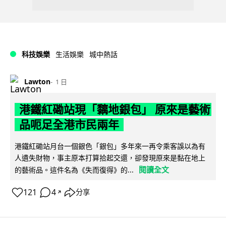
科技娛樂
生活娛樂
城中熱話
Lawton
1 日
港鐵紅磡站現「黐地銀包」 原來是藝術
品呃足全港市民兩年
港鐵紅磡站月台一個銀色「銀包」多年來一再令乘客誤以為有
人遺失財物，事主原本打算拾起交還，卻發現原來是黏在地上
閱讀全文
的藝術品。這件名為《失而復得》的...
121
4
分享
↗