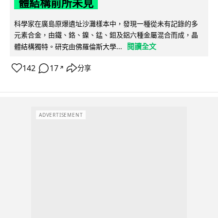
體結構前所未見
科學家在廣島原爆遺址沙灘樣本中，發現一種從未有記錄的多
元素合金，由鐵、鉻、鎳、錳、鉬及鋁六種金屬混合而成，晶
閱讀全文
體結構獨特。研究由佛羅倫斯大學...
142
17
分享
↗
ADVERTISEMENT