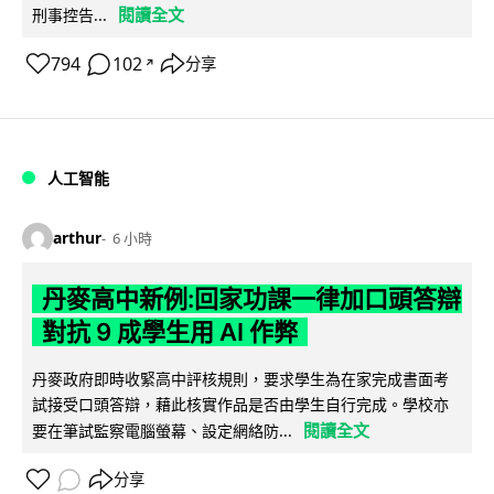
閱讀全文
刑事控告...
794
102
分享
↗
人工智能
arthur
6 小時
丹麥高中新例:回家功課一律加口頭答辯
對抗 9 成學生用 AI 作弊
丹麥政府即時收緊高中評核規則，要求學生為在家完成書面考
試接受口頭答辯，藉此核實作品是否由學生自行完成。學校亦
閱讀全文
要在筆試監察電腦螢幕、設定網絡防...
分享