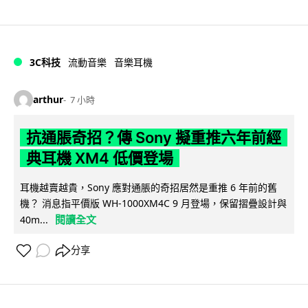
3C科技
流動音樂
音樂耳機
arthur
7 小時
抗通脹奇招？傳 Sony 擬重推六年前經
典耳機 XM4 低價登場
耳機越賣越貴，Sony 應對通脹的奇招居然是重推 6 年前的舊
機？ 消息指平價版 WH-1000XM4C 9 月登場，保留摺疊設計與
閱讀全文
40m...
分享