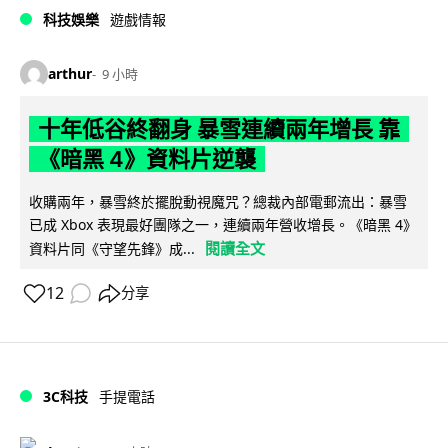
科技娛樂
遊戲情報
arthur
9 小時
十年低谷終翻身 暴雪連續兩年增長 靠
《暗黑 4》資料片逆襲
收購兩年，暴雪終於擺脫動視魔咒？總裁內部電郵流出：暴雪
已成 Xbox 表現最好團隊之一，連續兩年營收增長。《暗黑 4》
閱讀全文
資料片同《守望先鋒》成...
12
分享
3C科技
手提電話