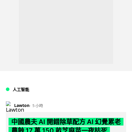
人工智能
Lawton
5 小時
中國農夫 AI 開錯除草配方 AI 幻覺累老
農蝕 17 萬 150 畝芝麻苗一夜枯死