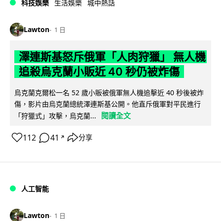
科技娛樂
生活娛樂
城中熱話
Lawton
1 日
澤連斯基怒斥俄軍「人肉狩獵」 無人機
追殺烏克蘭小販近 40 秒仍被炸傷
烏克蘭克爾松一名 52 歲小販被俄軍無人機追擊近 40 秒後被炸
傷，影片由烏克蘭總統澤連斯基公開。他直斥俄軍對平民進行
閱讀全文
「狩獵式」攻擊，烏克蘭...
112
41
分享
↗
人工智能
Lawton
1 日