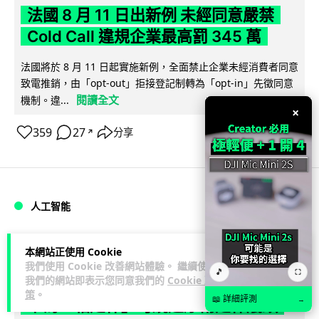
法國 8 月 11 日出新例 未經同意嚴禁
Cold Call 違規企業最高罰 345 萬
法國將於 8 月 11 日起實施新例，全面禁止企業未經消費者同意
致電推銷，由「opt-out」拒接登記制轉為「opt-in」先徵同意
閱讀全文
機制。違...
×
359
27
分享
↗
人工智能
Lawton
1 日
本網站正使用 Cookie
我們使用 Cookie 改善網站體驗。 繼續使用
🎵
⛶
我們的網站即表示您同意我們的
Cookie 政
華為科學家警告 NVIDIA 已近物理極限
策
。
📖 詳細評測
→
華為「韜定律」可繞過摩爾定律瓶頸