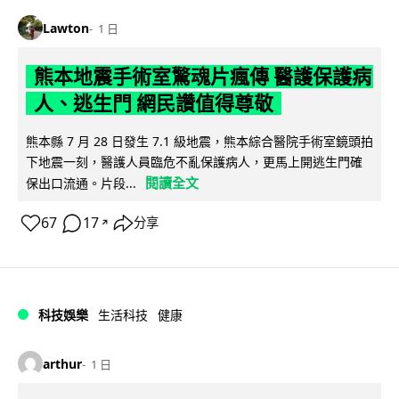
Lawton
1 日
熊本地震手術室驚魂片瘋傳 醫護保護病
人、逃生門 網民讚值得尊敬
熊本縣 7 月 28 日發生 7.1 級地震，熊本綜合醫院手術室鏡頭拍
下地震一刻，醫護人員臨危不亂保護病人，更馬上開逃生門確
閱讀全文
保出口流通。片段...
67
17
分享
↗
科技娛樂
生活科技
健康
arthur
1 日