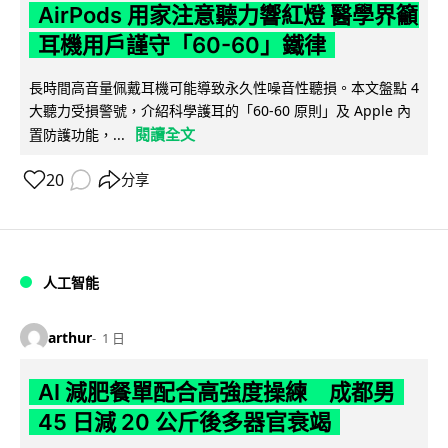
AirPods 用家注意聽力響紅燈 醫學界籲
耳機用戶謹守「60-60」鐵律
長時間高音量佩戴耳機可能導致永久性噪音性聽損。本文盤點 4
大聽力受損警號，介紹科學護耳的「60-60 原則」及 Apple 內
閱讀全文
置防護功能，...
20
分享
人工智能
arthur
1 日
AI 減肥餐單配合高強度操練 成都男
45 日減 20 公斤後多器官衰竭