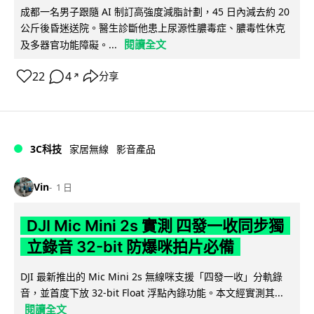
成都一名男子跟隨 AI 制訂高強度減脂計劃，45 日內減去約 20
公斤後昏迷送院。醫生診斷他患上尿源性膿毒症、膿毒性休克
閱讀全文
及多器官功能障礙。...
22
4
分享
↗
3C科技
家居無線
影音產品
Vin
1 日
DJI Mic Mini 2s 實測 四發一收同步獨
立錄音 32-bit 防爆咪拍片必備
DJI 最新推出的 Mic Mini 2s 無線咪支援「四發一收」分軌錄
音，並首度下放 32-bit Float 浮點內錄功能。本文經實測其...
閱讀全文