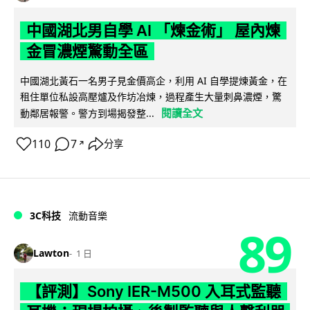
中國湖北男自學 AI 「煉金術」 屋內煉
金冒濃煙驚動全區
中國湖北黃石一名男子見金價高企，利用 AI 自學提煉黃金，在
租住單位私設高壓爐及作坊冶煉，過程產生大量刺鼻濃煙，驚
閱讀全文
動鄰居報警。警方到場揭發整...
110
7
分享
↗
3C科技
流動音樂
89
Lawton
1 日
【評測】Sony IER-M500 入耳式監聽