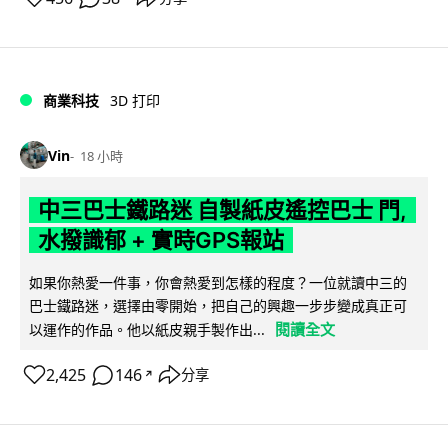
商業科技
3D 打印
Vin
18 小時
中三巴士鐵路迷 自製紙皮遙控巴士 門,
水撥識郁 + 實時GPS報站
如果你熱愛一件事，你會熱愛到怎樣的程度？一位就讀中三的
巴士鐵路迷，選擇由零開始，把自己的興趣一步步變成真正可
閱讀全文
以運作的作品。他以紙皮親手製作出...
2,425
146
分享
↗