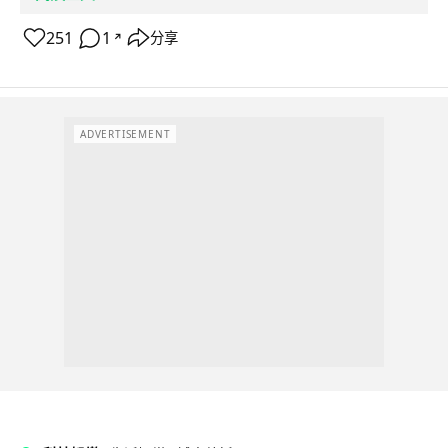
251
1
分享
↗
ADVERTISEMENT