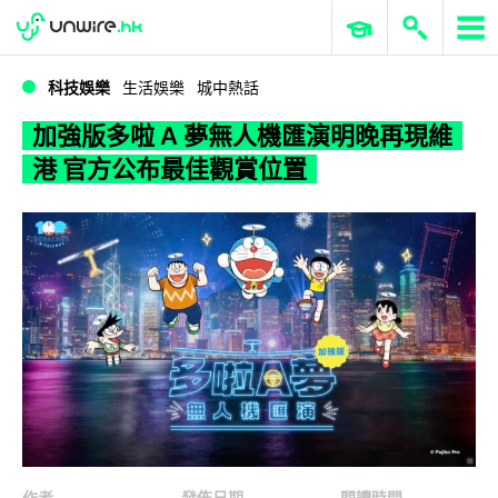
WWDC 2026
GenAI 與雲端科技專區
ERP 與商業 AI
加強版多啦 A 夢無人機匯演明晚再現維港 官方公布最佳觀賞位置
科技娛樂
生活娛樂
城中熱話
加強版多啦 A 夢無人機匯演明晚再現維
港 官方公布最佳觀賞位置
作者
發佈日期
閱讀時間