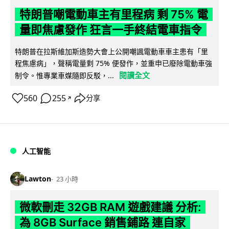
特朗普嘲電動車主有里程病 剩 75% 電
量即焦慮發作 狂言一手終結電車指令
特朗普在拉斯維加斯造勢大會上公開嘲諷電動車車主患有「里
程焦慮病」，聲稱電量剩 75% 便發作，並重申已廢除電動車強
閱讀全文
制令。惟專業車媒隨即反駁，...
560
255
分享
↗
人工智能
Lawton
23 小時
微軟刪走 32GB RAM 遊戲建議 分析:
為 8GB Surface 銷售鋪路 連自家