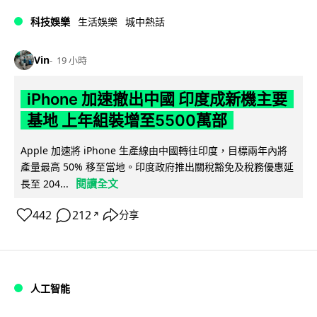
科技娛樂
生活娛樂
城中熱話
Vin
19 小時
iPhone 加速撤出中國 印度成新機主要
基地 上年組裝增至5500萬部
Apple 加速將 iPhone 生產線由中國轉往印度，目標兩年內將
產量最高 50% 移至當地。印度政府推出關稅豁免及稅務優惠延
閱讀全文
長至 204...
442
212
分享
↗
人工智能