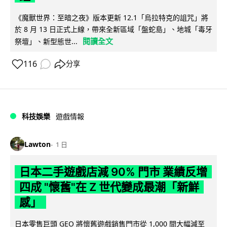
《魔獸世界：至暗之夜》版本更新 12.1「烏拉特克的詛咒」將
於 8 月 13 日正式上線，帶來全新區域「盤蛇島」、地城「毒牙
閱讀全文
祭壇」、新型態世...
116
分享
科技娛樂
遊戲情報
Lawton
1 日
日本二手遊戲店減 90% 門市 業績反增
四成 "懷舊"在 Z 世代變成最潮「新鮮
感」
日本零售巨頭 GEO 將懷舊遊戲銷售門市從 1,000 間大幅減至