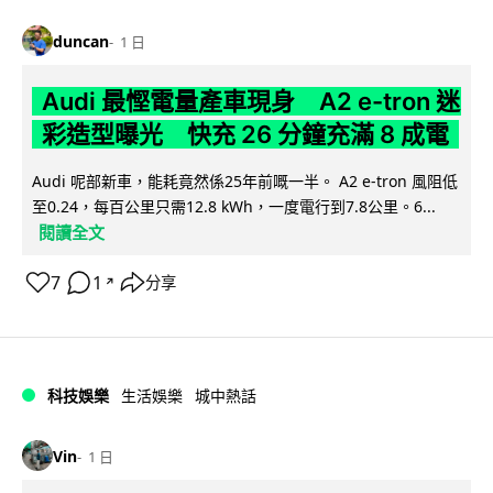
duncan
1 日
Audi 最慳電量產車現身 A2 e-tron 迷
彩造型曝光 快充 26 分鐘充滿 8 成電
Audi 呢部新車，能耗竟然係25年前嘅一半。 A2 e-tron 風阻低
至0.24，每百公里只需12.8 kWh，一度電行到7.8公里。6...
閱讀全文
7
1
分享
↗
科技娛樂
生活娛樂
城中熱話
Vin
1 日