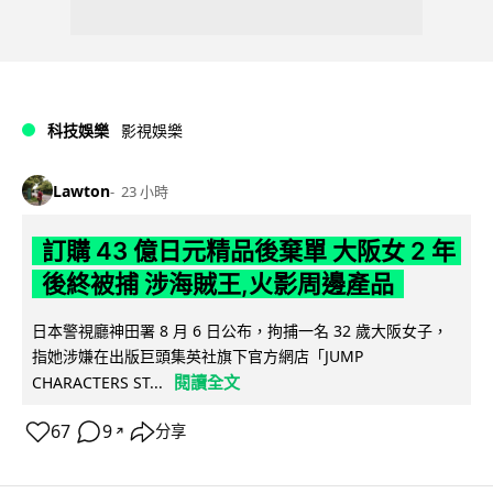
科技娛樂
影視娛樂
Lawton
23 小時
訂購 43 億日元精品後棄單 大阪女 2 年
後終被捕 涉海賊王,火影周邊產品
日本警視廳神田署 8 月 6 日公布，拘捕一名 32 歲大阪女子，
指她涉嫌在出版巨頭集英社旗下官方網店「JUMP
閱讀全文
CHARACTERS ST...
67
9
分享
↗