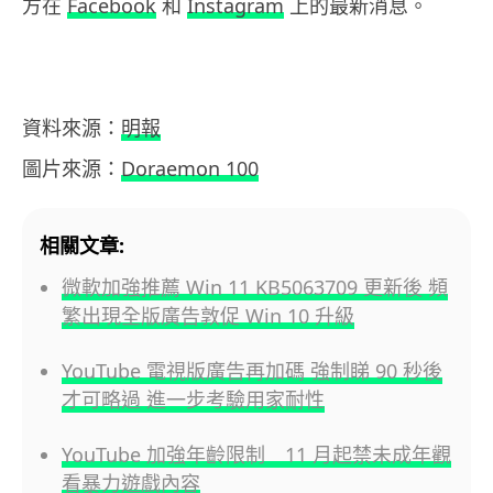
方在
Facebook
和
Instagram
上的最新消息。
資料來源：
明報
圖片來源：
Doraemon 100
相關文章:
微軟加強推薦 Win 11 KB5063709 更新後 頻
繁出現全版廣告敦促 Win 10 升級
YouTube 電視版廣告再加碼 強制睇 90 秒後
才可略過 進一步考驗用家耐性
YouTube 加強年齡限制 11 月起禁未成年觀
看暴力遊戲內容