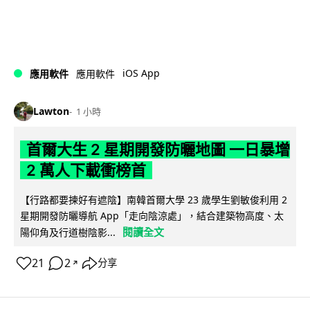
iOS App
應用軟件
應用軟件
Lawton
1 小時
首爾大生 2 星期開發防曬地圖 一日暴增
2 萬人下載衝榜首
【行路都要揀好有遮陰】南韓首爾大學 23 歲學生劉敏俊利用 2
星期開發防曬導航 App「走向陰涼處」，結合建築物高度、太
閱讀全文
陽仰角及行道樹陰影...
21
2
分享
↗