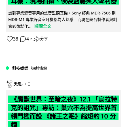
耳機：現場拍攝、後製監聽與人聲利器
談到專業混音專用的聲音監聽耳機，Sony 經典 MDR-7506 到
MDR-M1 專業錄音室耳機都為人熟悉。而現在舞台製作者與創
閱讀全文
意影像製作...
38
4
分享
↗
科技娛樂
遊戲情報
天恩
1 日
《魔獸世界：至暗之夜》12.1 「烏拉特
克的詛咒」專訪：巢穴不為提高世界首
領門檻而設 《諸王之眠》縮短約 10 分
鐘