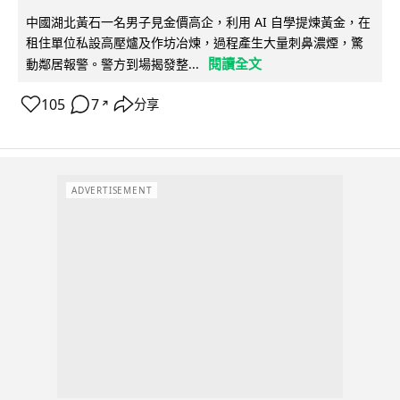
中國湖北黃石一名男子見金價高企，利用 AI 自學提煉黃金，在
租住單位私設高壓爐及作坊冶煉，過程產生大量刺鼻濃煙，驚
閱讀全文
動鄰居報警。警方到場揭發整...
105
7
分享
↗
ADVERTISEMENT