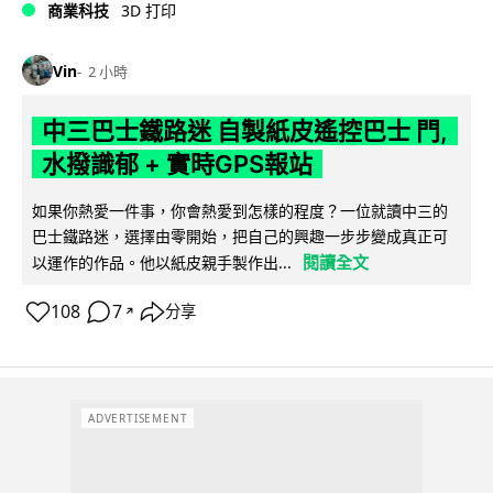
商業科技
3D 打印
Vin
2 小時
中三巴士鐵路迷 自製紙皮遙控巴士 門,
水撥識郁 + 實時GPS報站
如果你熱愛一件事，你會熱愛到怎樣的程度？一位就讀中三的
巴士鐵路迷，選擇由零開始，把自己的興趣一步步變成真正可
閱讀全文
以運作的作品。他以紙皮親手製作出...
108
7
分享
↗
ADVERTISEMENT