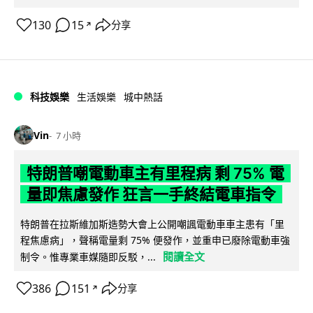
130
15
分享
↗
科技娛樂
生活娛樂
城中熱話
Vin
7 小時
特朗普嘲電動車主有里程病 剩 75% 電
量即焦慮發作 狂言一手終結電車指令
特朗普在拉斯維加斯造勢大會上公開嘲諷電動車車主患有「里
程焦慮病」，聲稱電量剩 75% 便發作，並重申已廢除電動車強
閱讀全文
制令。惟專業車媒隨即反駁，...
386
151
分享
↗