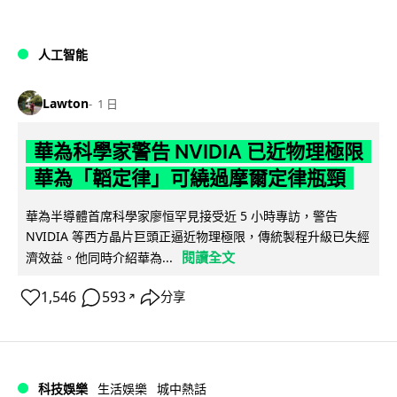
人工智能
Lawton
1 日
華為科學家警告 NVIDIA 已近物理極限
華為「韜定律」可繞過摩爾定律瓶頸
華為半導體首席科學家廖恒罕見接受近 5 小時專訪，警告
NVIDIA 等西方晶片巨頭正逼近物理極限，傳統製程升級已失經
閱讀全文
濟效益。他同時介紹華為...
1,546
593
分享
↗
科技娛樂
生活娛樂
城中熱話