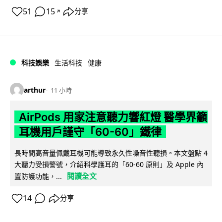
51
15
分享
↗
科技娛樂
生活科技
健康
arthur
11 小時
AirPods 用家注意聽力響紅燈 醫學界籲
耳機用戶謹守「60-60」鐵律
長時間高音量佩戴耳機可能導致永久性噪音性聽損。本文盤點 4
大聽力受損警號，介紹科學護耳的「60-60 原則」及 Apple 內
閱讀全文
置防護功能，...
14
分享