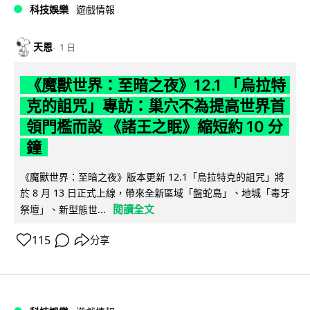
科技娛樂
遊戲情報
天恩
1 日
《魔獸世界：至暗之夜》12.1 「烏拉特
克的詛咒」專訪：巢穴不為提高世界首
領門檻而設 《諸王之眠》縮短約 10 分
鐘
《魔獸世界：至暗之夜》版本更新 12.1「烏拉特克的詛咒」將
於 8 月 13 日正式上線，帶來全新區域「盤蛇島」、地城「毒牙
閱讀全文
祭壇」、新型態世...
115
分享