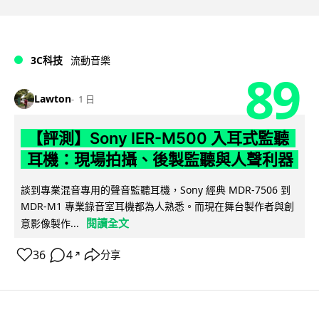
3C科技
流動音樂
89
Lawton
1 日
【評測】Sony IER-M500 入耳式監聽
耳機：現場拍攝、後製監聽與人聲利器
談到專業混音專用的聲音監聽耳機，Sony 經典 MDR-7506 到
MDR-M1 專業錄音室耳機都為人熟悉。而現在舞台製作者與創
閱讀全文
意影像製作...
36
4
分享
↗