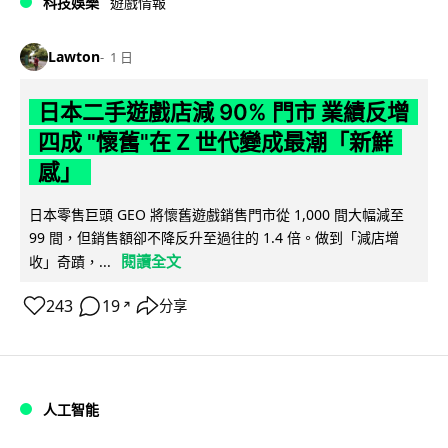
科技娛樂
遊戲情報
Lawton
1 日
日本二手遊戲店減 90% 門市 業績反增
四成 "懷舊"在 Z 世代變成最潮「新鮮
感」
日本零售巨頭 GEO 將懷舊遊戲銷售門市從 1,000 間大幅減至
99 間，但銷售額卻不降反升至過往的 1.4 倍。做到「減店增
閱讀全文
收」奇蹟，...
243
19
分享
↗
人工智能