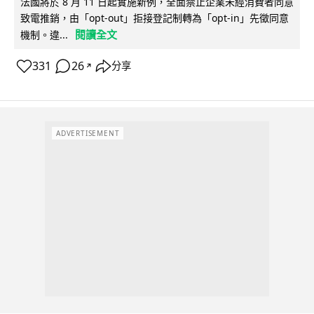
法國將於 8 月 11 日起實施新例，全面禁止企業未經消費者同意
致電推銷，由「opt-out」拒接登記制轉為「opt-in」先徵同意
閱讀全文
機制。違...
331
26
分享
↗
ADVERTISEMENT