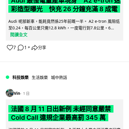
Audi 最慳電量產車現身 A2 e-tron 迷
彩造型曝光 快充 26 分鐘充滿 8 成電
Audi 呢部新車，能耗竟然係25年前嘅一半。 A2 e-tron 風阻低
至0.24，每百公里只需12.8 kWh，一度電行到7.8公里。6...
閱讀全文
7
1
分享
↗
科技娛樂
生活娛樂
城中熱話
Vin
1 日
法國 8 月 11 日出新例 未經同意嚴禁
Cold Call 違規企業最高罰 345 萬