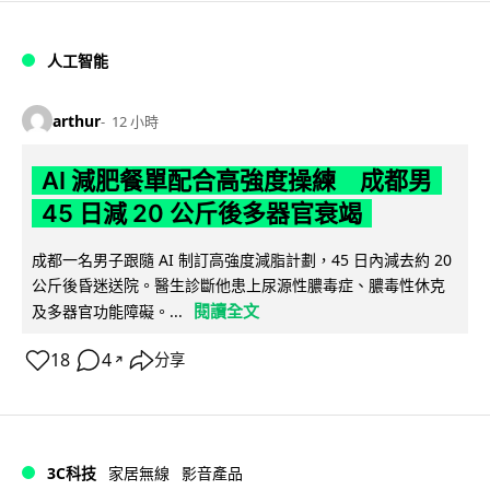
人工智能
arthur
12 小時
AI 減肥餐單配合高強度操練 成都男
45 日減 20 公斤後多器官衰竭
成都一名男子跟隨 AI 制訂高強度減脂計劃，45 日內減去約 20
公斤後昏迷送院。醫生診斷他患上尿源性膿毒症、膿毒性休克
閱讀全文
及多器官功能障礙。...
18
4
分享
↗
3C科技
家居無線
影音產品