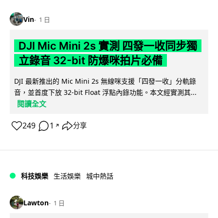
Vin
1 日
DJI Mic Mini 2s 實測 四發一收同步獨
立錄音 32-bit 防爆咪拍片必備
DJI 最新推出的 Mic Mini 2s 無線咪支援「四發一收」分軌錄
音，並首度下放 32-bit Float 浮點內錄功能。本文經實測其...
閱讀全文
249
1
分享
↗
科技娛樂
生活娛樂
城中熱話
Lawton
1 日