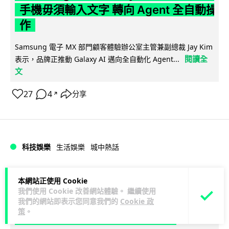
手機毋須輸入文字 轉向 Agent 全自動操
作
Samsung 電子 MX 部門顧客體驗辦公室主管兼副總裁 Jay Kim
閱讀全
表示，品牌正推動 Galaxy AI 邁向全自動化 Agent...
文
27
4
分享
↗
科技娛樂
生活娛樂
城中熱話
Lawton
1 日
本網站正使用 Cookie
我們使用 Cookie 改善網站體驗。 繼續使用
港夫婦澳門的士拾相機 據為己有被的士
我們的網站即表示您同意我們的
Cookie 政
策
。
Cam 睇到 2 個月後再入境被捕