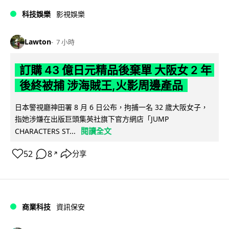
科技娛樂
影視娛樂
Lawton
7 小時
訂購 43 億日元精品後棄單 大阪女 2 年
後終被捕 涉海賊王,火影周邊產品
日本警視廳神田署 8 月 6 日公布，拘捕一名 32 歲大阪女子，
指她涉嫌在出版巨頭集英社旗下官方網店「JUMP
閱讀全文
CHARACTERS ST...
52
8
分享
↗
商業科技
資訊保安