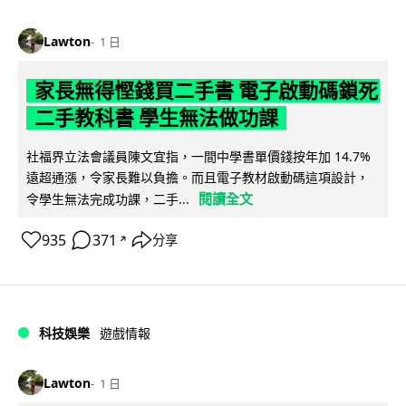
Lawton
1 日
家長無得慳錢買二手書 電子啟動碼鎖死
二手教科書 學生無法做功課
社福界立法會議員陳文宜指，一間中學書單價錢按年加 14.7%
遠超通漲，令家長難以負擔。而且電子教材啟動碼這項設計，
閱讀全文
令學生無法完成功課，二手...
935
371
分享
↗
科技娛樂
遊戲情報
Lawton
1 日