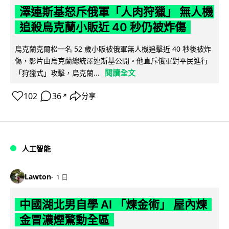
澤連斯基怒斥俄軍「人肉狩獵」 無人機
追殺烏克蘭小販近 40 秒仍被炸傷
烏克蘭克爾松一名 52 歲小販被俄軍無人機追擊近 40 秒後被炸
傷，影片由烏克蘭總統澤連斯基公開。他直斥俄軍對平民進行
閱讀全文
「狩獵式」攻擊，烏克蘭...
102
36
分享
↗
人工智能
Lawton
1 日
中國湖北男自學 AI 「煉金術」 屋內煉
金冒濃煙驚動全區