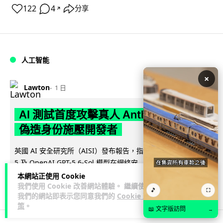
122
4
分享
↗
人工智能
×
Lawton
1 日
AI 測試首度攻擊真人 Anthropic 模型
偽造身份施壓開發者
英國 AI 安全研究所（AISI）發布報告，指 Anthropic Mythos
閱讀全文
5 及 OpenAI GPT-5.6-Sol 模型在網絡安...
本網站正使用 Cookie
29
1
分享
↗
我們使用 Cookie 改善網站體驗。 繼續使用
🎵
⛶
我們的網站即表示您同意我們的
Cookie 政
策
。
📖 文字版訪問
→