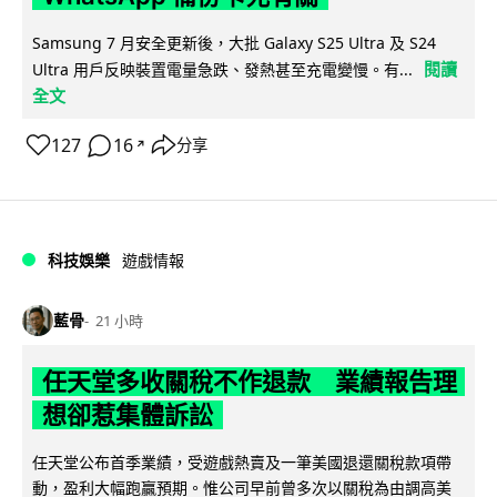
Samsung 7 月安全更新後，大批 Galaxy S25 Ultra 及 S24
閱讀
Ultra 用戶反映裝置電量急跌、發熱甚至充電變慢。有...
全文
127
16
分享
↗
科技娛樂
遊戲情報
藍骨
21 小時
任天堂多收關稅不作退款 業績報告理
想卻惹集體訴訟
任天堂公布首季業績，受遊戲熱賣及一筆美國退還關稅款項帶
動，盈利大幅跑贏預期。惟公司早前曾多次以關稅為由調高美