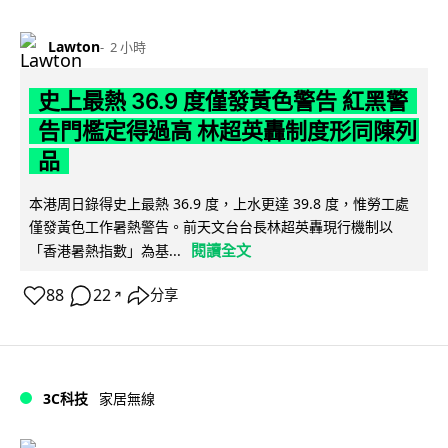
Lawton
2 小時
史上最熱 36.9 度僅發黃色警告 紅黑警
告門檻定得過高 林超英轟制度形同陳列
品
本港周日錄得史上最熱 36.9 度，上水更達 39.8 度，惟勞工處
僅發黃色工作暑熱警告。前天文台台長林超英轟現行機制以
閱讀全文
「香港暑熱指數」為基...
88
22
分享
↗
3C科技
家居無線