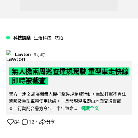
科技娛樂
生活科技
航拍
Lawton
5 小時
無人機兩周巡查違規駕駛 重型車走快線
即時被截查
警方一連 2 周展開無人機打擊違規駕駛行動，重點打擊不專注
駕駛及重型車輛使用快線，一旦發現違規即由地面交通警截
閱讀全文
查。行動配合警方今年上半年致命...
84
12
分享
↗