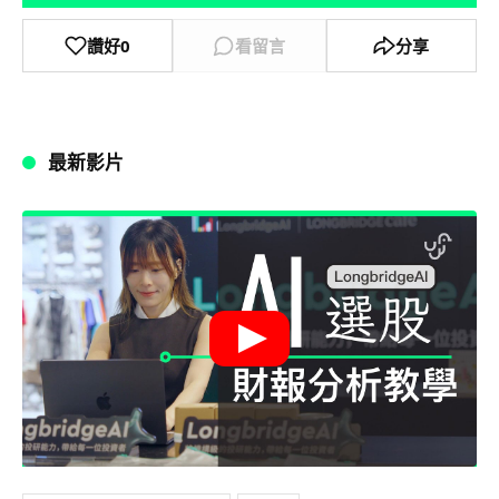
讚好
0
看留言
分享
最新影片