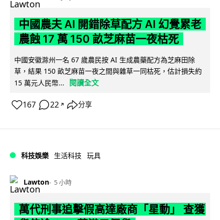
中國農夫 AI 開錯除草配方 AI 幻覺累老
農蝕 17 萬 150 畝芝麻苗一夜枯死
中國安徽滁州一名 67 歲農民按 AI 生成農藥配方為芝麻田除
草，結果 150 畝芝麻苗一夜之間與雜草一同枯死，估計損失約
閱讀全文
15 萬元人民幣...
167
22
分享
↗
科技娛樂
生活科技
玩具
Lawton
5 小時
萬代刑事追擊假高達廠商「星動」 查獲