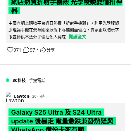
網店熱賣折射手機殼 光學稜鏡變偷拍神
器
中國有網上購物平台近日熱賣「折射手機殼」，利用光學稜鏡
原理讓手機在熒幕關閉狀態下亦能側面偷拍，賣家更以暗示字
閱讀全文
眼宣傳供不法分子偷拍他人裙底
971
97
分享
↗
3C科技
手提電話
Lawton
20 小時
Galaxy S25 Ultra 及 S24 Ultra
update 後暴走 電量急跌兼發熱疑與
WhatsApp 備份卡死有關