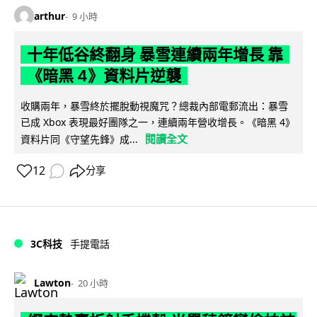
arthur
9 小時
十年低谷終翻身 暴雪連續兩年增長 靠
《暗黑 4》資料片逆襲
收購兩年，暴雪終於擺脫動視魔咒？總裁內部電郵流出：暴雪
已成 Xbox 表現最好團隊之一，連續兩年營收增長。《暗黑 4》
閱讀全文
資料片同《守望先鋒》成...
12
分享
3C科技
手提電話
Lawton
20 小時