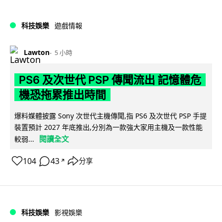
科技娛樂
遊戲情報
Lawton
5 小時
PS6 及次世代 PSP 傳聞流出 記憶體危
機恐拖累推出時間
爆料媒體披露 Sony 次世代主機傳聞,指 PS6 及次世代 PSP 手提
裝置預計 2027 年底推出,分別為一款強大家用主機及一款性能
閱讀全文
較弱...
104
43
分享
↗
科技娛樂
影視娛樂