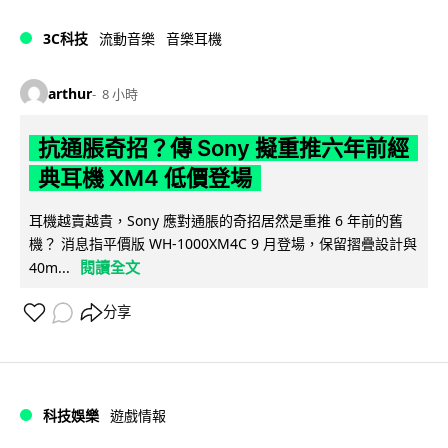
3C科技
流動音樂
音樂耳機
arthur
8 小時
抗通脹奇招？傳 Sony 擬重推六年前經
典耳機 XM4 低價登場
耳機越賣越貴，Sony 應對通脹的奇招居然是重推 6 年前的舊
機？ 消息指平價版 WH-1000XM4C 9 月登場，保留摺疊設計與
閱讀全文
40m...
分享
科技娛樂
遊戲情報