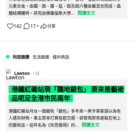
元素合金，由鐵、鉻、鎳、錳、鉬及鋁六種金屬混合而成，晶
閱讀全文
體結構獨特。研究由佛羅倫斯大學...
142
17
分享
↗
科技娛樂
生活娛樂
城中熱話
Lawton
1 日
港鐵紅磡站現「黐地銀包」 原來是藝術
品呃足全港市民兩年
港鐵紅磡站月台一個銀色「銀包」多年來一再令乘客誤以為有
人遺失財物，事主原本打算拾起交還，卻發現原來是黏在地上
閱讀全文
的藝術品。這件名為《失而復得》的...