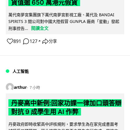
貨值逾 650 萬港元假貨
萬代南夢宮集團旗下萬代南夢宮影視工廠、萬代及 BANDAI
SPIRITS 3 間公司對中國大陸假冒 GUNPLA 廠商「星動」發起
閱讀全文
刑事控告...
891
127
分享
↗
人工智能
arthur
7 小時
丹麥高中新例:回家功課一律加口頭答辯
對抗 9 成學生用 AI 作弊
丹麥政府即時收緊高中評核規則，要求學生為在家完成書面考