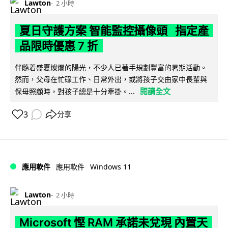
Lawton
2 小時
夏日守護方案 智能監控攝像頭 指定產
品限時優惠 7 折
伴隨着盛夏燦爛的陽光，不少人已著手規劃豐富的暑期活動。
然而，父母在忙碌工作、日常外出，或將孩子交由家中長輩與
閱讀全文
保母照顧時，對孩子總是十分牽掛。...
3
分享
Windows 11
應用軟件
應用軟件
Lawton
2 小時
Microsoft 慳 RAM 承諾未兌現 內置天