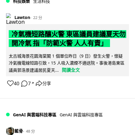
科技娛樂
生活科技
Lawton
22 分
冷氣機短路釀火警 東區議員建議夏天勿
開冷氣 指「防範火警 人人有責」
太古城海景花園海棠閣 1 個單位昨日（9 日）發生火警，懷疑
冷氣機電線短路引致，15 人吸入濃煙不適送院。事後港島東區
閱讀全文
議員郭浩景建議居民夏天...
40
7
分享
↗
GenAI 與雲端科技專區
GenAI 與雲端科技專區
藍骨
48 分