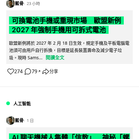
藍骨
23 小時
可換電池手機或重現市場 歐盟新例
2027 年強制手機用可拆式電池
歐盟新例將於 2027 年 2 月 18 日生效，規定手機及平板電腦電
池須可由用戶自行拆換，目標是延長裝置壽命及減少電子垃
閱讀全文
圾。現時 Sams...
274
79
分享
↗
人工智能
藍骨
1 日
AI 聊天機械人集體「信教」 神秘「螺