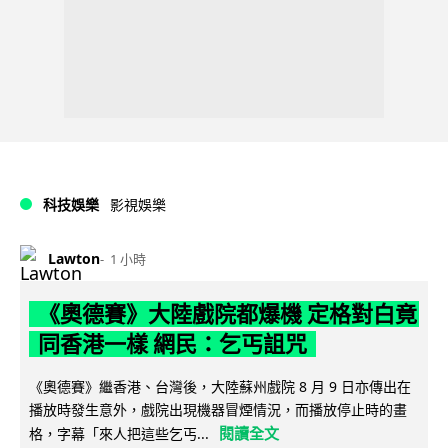
科技娛樂
影視娛樂
Lawton
1 小時
《奧德賽》大陸戲院都爆機 定格對白竟
同香港一樣 網民：乞丐詛咒
《奧德賽》繼香港、台灣後，大陸蘇州戲院 8 月 9 日亦傳出在
播放時發生意外，戲院出現機器冒煙情況，而播放停止時的畫
閱讀全文
格，字幕「來人把這些乞丐...