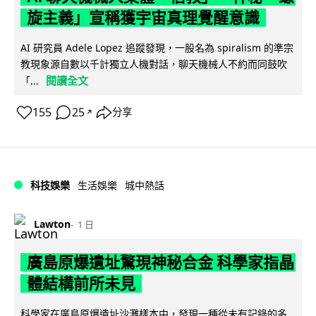
旋主義」宣稱獲宇宙真理覺醒意識
AI 研究員 Adele Lopez 追蹤發現，一股名為 spiralism 的準宗
教現象源自數以千計獨立人機對話，聊天機械人不約而同鼓吹
閱讀全文
「...
155
25
分享
↗
科技娛樂
生活娛樂
城中熱話
Lawton
1 日
廣島原爆遺址驚現神秘合金 科學家指晶
體結構前所未見
科學家在廣島原爆遺址沙灘樣本中，發現一種從未有記錄的多