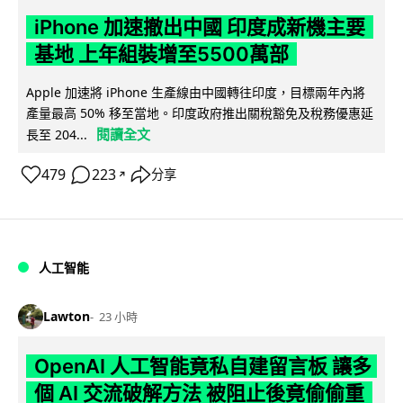
iPhone 加速撤出中國 印度成新機主要
基地 上年組裝增至5500萬部
Apple 加速將 iPhone 生產線由中國轉往印度，目標兩年內將
產量最高 50% 移至當地。印度政府推出關稅豁免及稅務優惠延
閱讀全文
長至 204...
479
223
分享
↗
人工智能
Lawton
23 小時
OpenAI 人工智能竟私自建留言板 讓多
個 AI 交流破解方法 被阻止後竟偷偷重