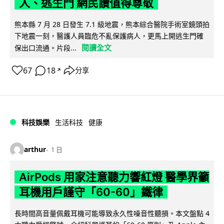
人、逃生門 網民讚值得尊敬
熊本縣 7 月 28 日發生 7.1 級地震，熊本綜合醫院手術室鏡頭拍
下地震一刻，醫護人員臨危不亂保護病人，更馬上開逃生門確
閱讀全文
保出口流通。片段...
67
18
分享
↗
科技娛樂
生活科技
健康
arthur
1 日
AirPods 用家注意聽力響紅燈 醫學界籲
耳機用戶謹守「60-60」鐵律
長時間高音量佩戴耳機可能導致永久性噪音性聽損。本文盤點 4