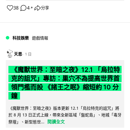
38
4
分享
↗
科技娛樂
遊戲情報
天恩
1 日
《魔獸世界：至暗之夜》12.1 「烏拉特
克的詛咒」專訪：巢穴不為提高世界首
領門檻而設 《諸王之眠》縮短約 10 分
鐘
《魔獸世界：至暗之夜》版本更新 12.1「烏拉特克的詛咒」將
於 8 月 13 日正式上線，帶來全新區域「盤蛇島」、地城「毒牙
閱讀全文
祭壇」、新型態世...