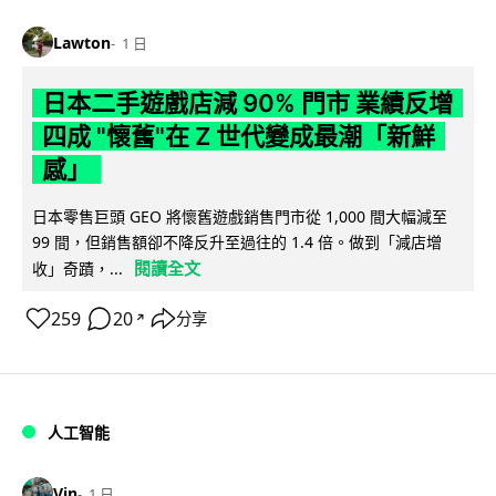
Lawton
1 日
日本二手遊戲店減 90% 門市 業績反增
四成 "懷舊"在 Z 世代變成最潮「新鮮
感」
日本零售巨頭 GEO 將懷舊遊戲銷售門市從 1,000 間大幅減至
99 間，但銷售額卻不降反升至過往的 1.4 倍。做到「減店增
閱讀全文
收」奇蹟，...
259
20
分享
↗
人工智能
Vin
1 日