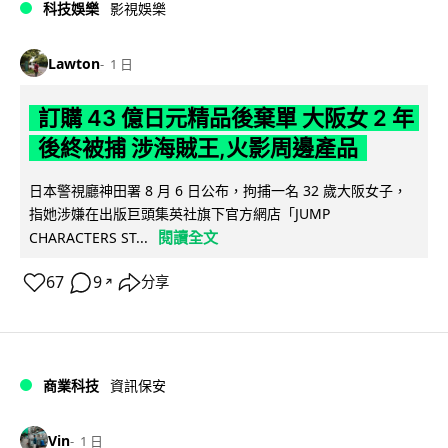
科技娛樂
影視娛樂
Lawton
1 日
訂購 43 億日元精品後棄單 大阪女 2 年
後終被捕 涉海賊王,火影周邊產品
日本警視廳神田署 8 月 6 日公布，拘捕一名 32 歲大阪女子，
指她涉嫌在出版巨頭集英社旗下官方網店「JUMP
閱讀全文
CHARACTERS ST...
67
9
分享
↗
商業科技
資訊保安
Vin
1 日