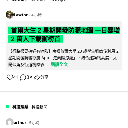
Lawton
4 小時
首爾大生 2 星期開發防曬地圖 一日暴增
2 萬人下載衝榜首
【行路都要揀好有遮陰】南韓首爾大學 23 歲學生劉敏俊利用 2
星期開發防曬導航 App「走向陰涼處」，結合建築物高度、太
閱讀全文
陽仰角及行道樹陰影...
41
3
分享
↗
科技娛樂
科技新聞
arthur
5 小時