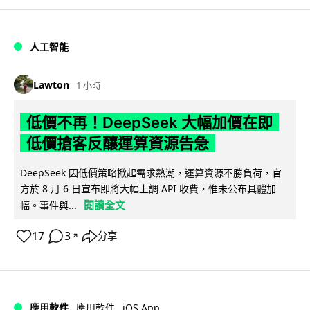
人工智能
Lawton
1 小時
低價不再！DeepSeek 大幅加價在即
低價搶客反釀運算資源告急
DeepSeek 因低價策略掀起需求熱潮，運算資源不勝負荷，官
方於 8 月 6 日宣布即將大幅上調 API 收費，惟未公布具體加
閱讀全文
幅。事件與...
17
3
分享
↗
iOS App
應用軟件
應用軟件