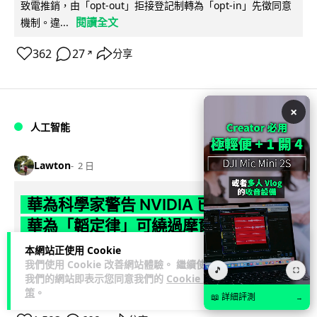
致電推銷，由「opt-out」拒接登記制轉為「opt-in」先徵同意
閱讀全文
機制。違...
362
27
分享
↗
×
人工智能
Lawton
2 日
華為科學家警告 NVIDIA 已近物理極限
華為「韜定律」可繞過摩爾定律瓶頸
本網站正使用 Cookie
華為半導體首席科學家廖恒罕見接受近 5 小時專訪，警告
我們使用 Cookie 改善網站體驗。 繼續使用
🎵
NVIDIA 等西方晶片巨頭正逼近物理極限，傳統製程升級已失經
⛶
我們的網站即表示您同意我們的
Cookie 政
閱讀全文
濟效益。他同時介紹華為...
策
。
📖 詳細評測
→