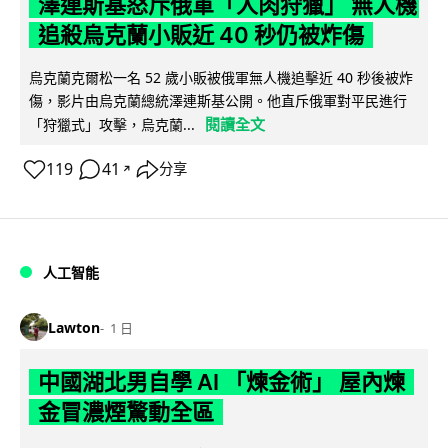
澤連斯基怒斥俄軍「人肉狩獵」 無人機
追殺烏克蘭小販近 40 秒仍被炸傷
烏克蘭克爾松一名 52 歲小販被俄軍無人機追擊近 40 秒後被炸
傷，影片由烏克蘭總統澤連斯基公開。他直斥俄軍對平民進行
閱讀全文
「狩獵式」攻擊，烏克蘭...
119
41
分享
↗
人工智能
Lawton
1 日
中國湖北男自學 AI 「煉金術」 屋內煉
金冒濃煙驚動全區