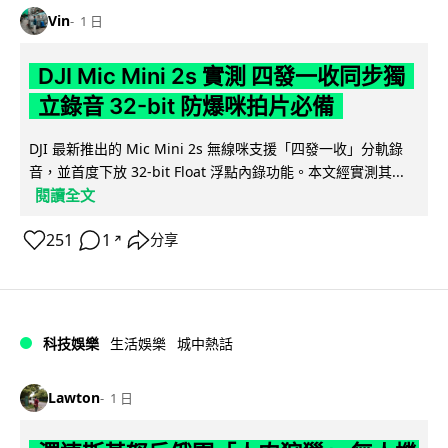
Vin
1 日
DJI Mic Mini 2s 實測 四發一收同步獨
立錄音 32-bit 防爆咪拍片必備
DJI 最新推出的 Mic Mini 2s 無線咪支援「四發一收」分軌錄
音，並首度下放 32-bit Float 浮點內錄功能。本文經實測其...
閱讀全文
251
1
分享
↗
科技娛樂
生活娛樂
城中熱話
Lawton
1 日