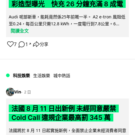
彩造型曝光 快充 26 分鐘充滿 8 成電
Audi 呢部新車，能耗竟然係25年前嘅一半。 A2 e-tron 風阻低
至0.24，每百公里只需12.8 kWh，一度電行到7.8公里。6...
閱讀全文
7
1
分享
↗
科技娛樂
生活娛樂
城中熱話
Vin
2 日
法國 8 月 11 日出新例 未經同意嚴禁
Cold Call 違規企業最高罰 345 萬
法國將於 8 月 11 日起實施新例，全面禁止企業未經消費者同意