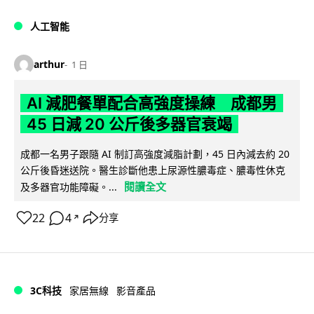
人工智能
arthur
1 日
AI 減肥餐單配合高強度操練 成都男
45 日減 20 公斤後多器官衰竭
成都一名男子跟隨 AI 制訂高強度減脂計劃，45 日內減去約 20
公斤後昏迷送院。醫生診斷他患上尿源性膿毒症、膿毒性休克
閱讀全文
及多器官功能障礙。...
22
4
分享
↗
3C科技
家居無線
影音產品