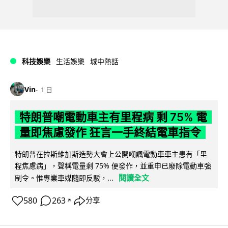
科技娛樂
生活娛樂
城中熱話
Vin
1 日
特朗普嘲電動車主有里程病 剩 75% 電
量即焦慮發作 狂言一手終結電車指令
特朗普在拉斯維加斯造勢大會上公開嘲諷電動車車主患有「里
程焦慮病」，聲稱電量剩 75% 便發作，並重申已廢除電動車強
閱讀全文
制令。惟專業車媒隨即反駁，...
580
263
分享
↗