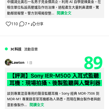
中國湖北黃石一名男子見金價高企，利用 AI 自學提煉黃金，在
租住單位私設高壓爐及作坊冶煉，過程產生大量刺鼻濃煙，驚
閱讀全文
動鄰居報警。警方到場揭發整...
110
7
分享
↗
3C科技
流動音樂
89
Lawton
1 日
【評測】Sony IER-M500 入耳式監聽
耳機：現場拍攝、後製監聽與人聲利器
談到專業混音專用的聲音監聽耳機，Sony 經典 MDR-7506 到
MDR-M1 專業錄音室耳機都為人熟悉。而現在舞台製作者與創
閱讀全文
意影像製作...