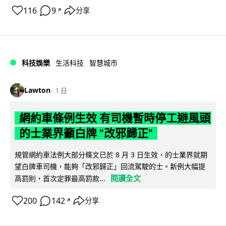
116
9
分享
↗
科技娛樂
生活科技
智慧城市
Lawton
1 日
網約車條例生效 有司機暫時停工避風頭
的士業界籲白牌 "改邪歸正"
規管網約車法例大部分條文已於 8 月 3 日生效，的士業界就期
望白牌車司機，能夠「改邪歸正」回流駕駛的士。新例大幅提
閱讀全文
高罰則，首次定罪最高罰款...
200
142
分享
↗