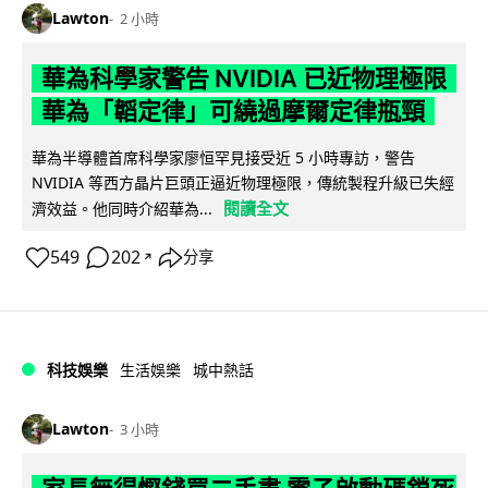
Lawton
2 小時
華為科學家警告 NVIDIA 已近物理極限
華為「韜定律」可繞過摩爾定律瓶頸
華為半導體首席科學家廖恒罕見接受近 5 小時專訪，警告
NVIDIA 等西方晶片巨頭正逼近物理極限，傳統製程升級已失經
閱讀全文
濟效益。他同時介紹華為...
549
202
分享
↗
科技娛樂
生活娛樂
城中熱話
Lawton
3 小時