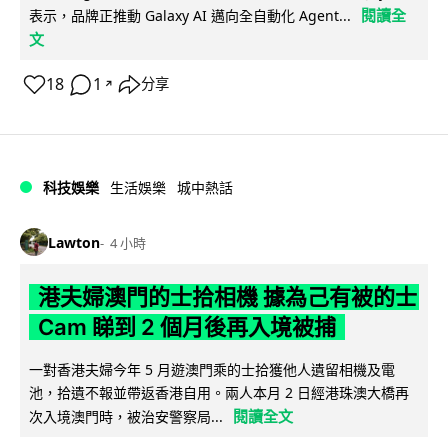
閱讀全
表示，品牌正推動 Galaxy AI 邁向全自動化 Agent...
文
18
1
分享
↗
科技娛樂
生活娛樂
城中熱話
Lawton
4 小時
港夫婦澳門的士拾相機 據為己有被的士
Cam 睇到 2 個月後再入境被捕
一對香港夫婦今年 5 月遊澳門乘的士拾獲他人遺留相機及電
池，拾遺不報並帶返香港自用。兩人本月 2 日經港珠澳大橋再
閱讀全文
次入境澳門時，被治安警察局...