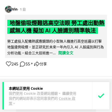
Vin
1 日
地盤偷吸煙難逃高空法眼 勞工處出動熱
感無人機 擬加 AI 人臉識別精準執法
勞工處投入配備熱感應鏡頭的小型無人機進行高空巡邏以打擊
地盤違例吸煙，並正研究於未來一年內引入 AI 人臉識別與行為
閱讀全文
分析功能，結合三大技術進一...
245
55
分享
↗
本網站正使用 Cookie
ADVERTISEMENT
我們使用 Cookie 改善網站體驗。 繼續使用
我們的網站即表示您同意我們的
Cookie 政
策
。