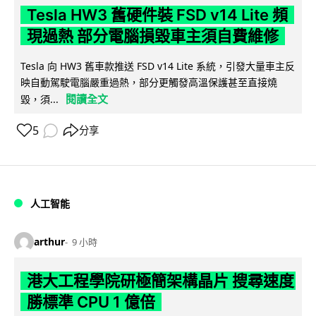
Tesla HW3 舊硬件裝 FSD v14 Lite 頻
現過熱 部分電腦損毀車主須自費維修
Tesla 向 HW3 舊車款推送 FSD v14 Lite 系統，引發大量車主反
映自動駕駛電腦嚴重過熱，部分更觸發高溫保護甚至直接燒
閱讀全文
毀，須...
5
分享
人工智能
arthur
9 小時
港大工程學院研極簡架構晶片 搜尋速度
勝標準 CPU 1 億倍