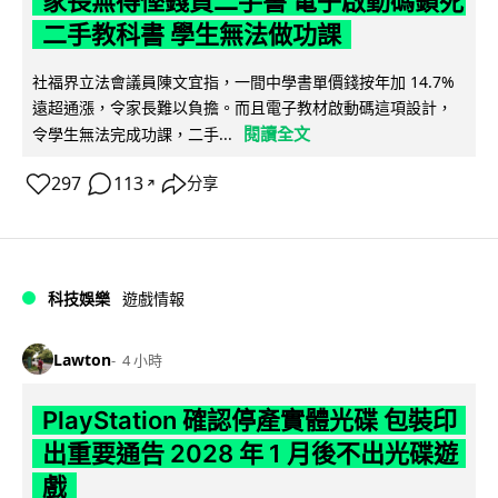
家長無得慳錢買二手書 電子啟動碼鎖死
二手教科書 學生無法做功課
社福界立法會議員陳文宜指，一間中學書單價錢按年加 14.7%
遠超通漲，令家長難以負擔。而且電子教材啟動碼這項設計，
閱讀全文
令學生無法完成功課，二手...
297
113
分享
↗
科技娛樂
遊戲情報
Lawton
4 小時
PlayStation 確認停產實體光碟 包裝印
出重要通告 2028 年 1 月後不出光碟遊
戲