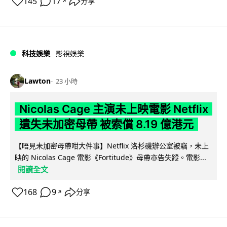
145
17
分享
↗
科技娛樂
影視娛樂
Lawton
23 小時
Nicolas Cage 主演未上映電影 Netflix
遺失未加密母帶 被索償 8.19 億港元
【唔見未加密母帶咁大件事】Netflix 洛杉磯辦公室被竊，未上
映的 Nicolas Cage 電影《Fortitude》母帶亦告失蹤。電影...
閱讀全文
168
9
分享
↗