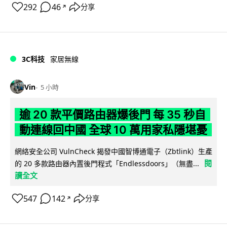
292
46
分享
↗
3C科技
家居無線
Vin
5 小時
逾 20 款平價路由器爆後門 每 35 秒自
動連線回中國 全球 10 萬用家私隱堪憂
網絡安全公司 VulnCheck 揭發中國智博通電子（Zbtlink）生產
閱
的 20 多款路由器內置後門程式「Endlessdoors」（無盡...
讀全文
547
142
分享
↗