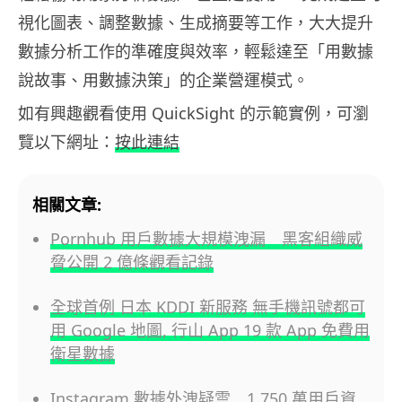
視化圖表、調整數據、生成摘要等工作，大大提升
數據分析工作的準確度與效率，輕鬆達至「用數據
說故事、用數據決策」的企業營運模式。
如有興趣觀看使用 QuickSight 的示範實例，可瀏
覽以下網址：
按此連結
相關文章:
Pornhub 用戶數據大規模洩漏 黑客組織威
脅公開 2 億條觀看記錄
全球首例 日本 KDDI 新服務 無手機訊號都可
用 Google 地圖, 行山 App 19 款 App 免費用
衛星數據
Instagram 數據外洩疑雲 1,750 萬用戶資