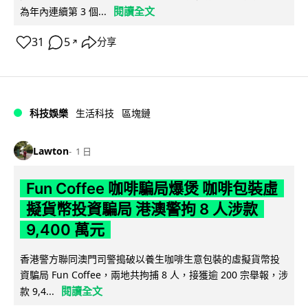
閱讀全文
為年內連續第 3 個...
31
5
分享
↗
科技娛樂
生活科技
區塊鏈
Lawton
1 日
Fun Coffee 咖啡騙局爆煲 咖啡包裝虛
擬貨幣投資騙局 港澳警拘 8 人涉款
9,400 萬元
香港警方聯同澳門司警搗破以養生咖啡生意包裝的虛擬貨幣投
資騙局 Fun Coffee，兩地共拘捕 8 人，接獲逾 200 宗舉報，涉
閱讀全文
款 9,4...