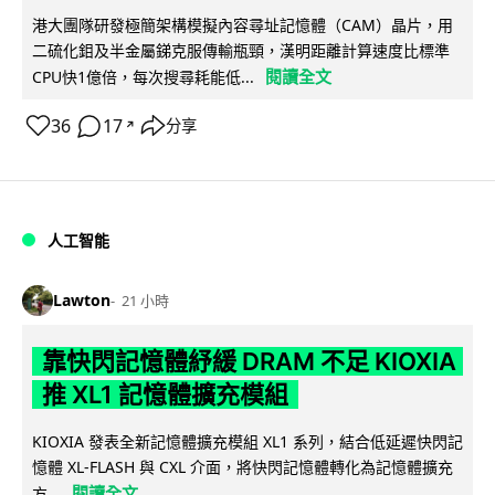
港大團隊研發極簡架構模擬內容尋址記憶體（CAM）晶片，用
二硫化鉬及半金屬銻克服傳輸瓶頸，漢明距離計算速度比標準
閱讀全文
CPU快1億倍，每次搜尋耗能低...
36
17
分享
↗
人工智能
Lawton
21 小時
靠快閃記憶體紓緩 DRAM 不足 KIOXIA
推 XL1 記憶體擴充模組
KIOXIA 發表全新記憶體擴充模組 XL1 系列，結合低延遲快閃記
憶體 XL-FLASH 與 CXL 介面，將快閃記憶體轉化為記憶體擴充
閱讀全文
方...