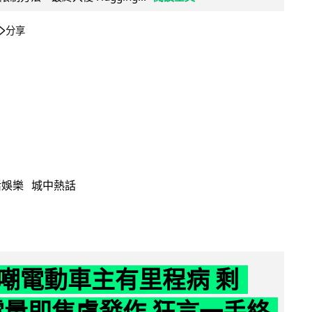
分享
活娛樂
城中熱話
嘲電動車主有里程病 剩
 電量即焦慮發作 狂言一手終