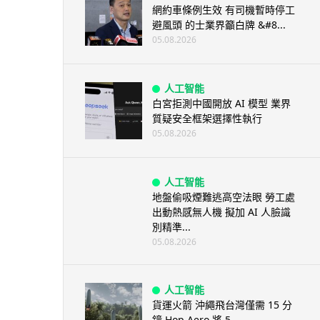
網約車條例生效 有司機暫時停工
避風頭 的士業界籲白牌 &#8...
05.08.2026
人工智能
白宮拒測中國開放 AI 模型 業界
質疑安全框架選擇性執行
05.08.2026
人工智能
地盤偷吸煙難逃高空法眼 勞工處
出動熱感無人機 擬加 AI 人臉識
別精準...
05.08.2026
人工智能
貨運火箭 沖繩飛台灣僅需 15 分
鐘 Hop Aero 將 5...