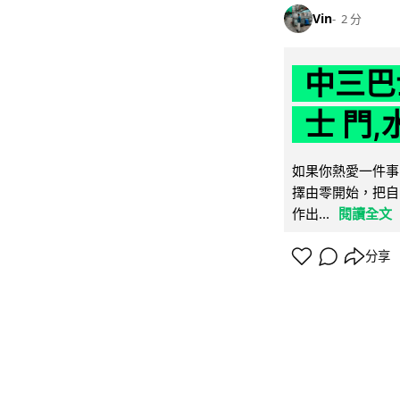
Vin
2 分
中三巴
士 門,
如果你熱愛一件事
擇由零開始，把自
作出...
閱讀全文
分享