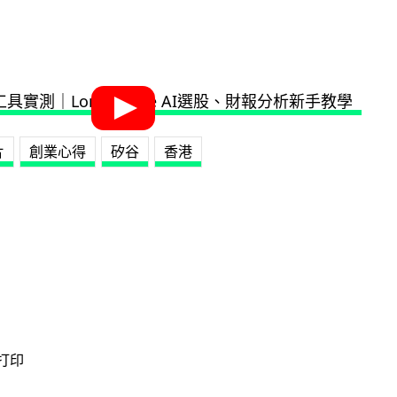
片
創業心得
矽谷
香港
 打印