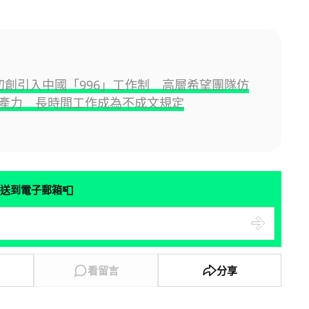
I 初創引入中國「996」工作制 高層希望團隊仿
產力 長時間工作成為不成文規定
📮
送到電子郵箱
看留言
分享