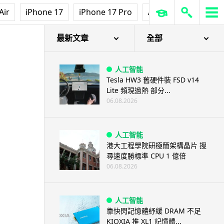
Air
iPhone 17
iPhone 17 Pro
AirPods Pro 3
Ap
最新文章
全部
人工智能
Tesla HW3 舊硬件裝 FSD v14
Lite 頻現過熱 部分...
06.08.2026
人工智能
港大工程學院研極簡架構晶片 搜
尋速度勝標準 CPU 1 億倍
06.08.2026
人工智能
靠快閃記憶體紓緩 DRAM 不足
KIOXIA 推 XL1 記憶體...