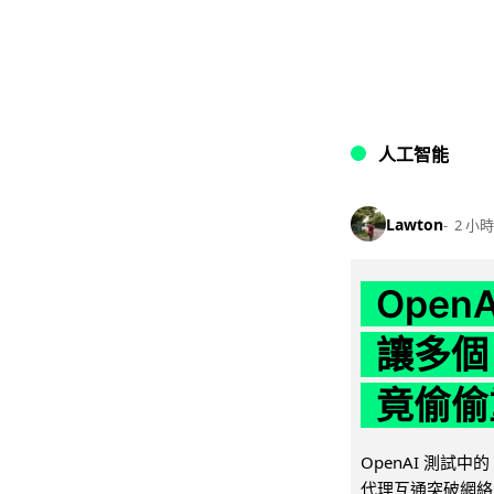
人工智能
Lawton
2 小時
Ope
讓多個
竟偷偷
OpenAI 測試中
代理互通突破網絡限制