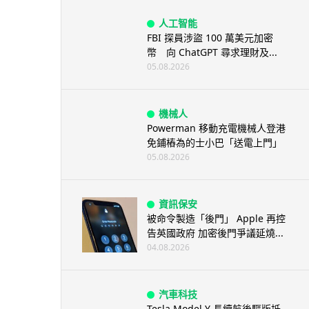
人工智能
FBI 探員涉盜 100 萬美元加密
幣 向 ChatGPT 尋求理財及...
05.08.2026
機械人
Powerman 移動充電機械人登港
免鋪樁為的士小巴「送電上門」
05.08.2026
資訊保安
被命令製造「後門」 Apple 再控
告英國政府 加密後門爭議延燒...
04.08.2026
汽車科技
Tesla Model Y 長續航後驅版抵