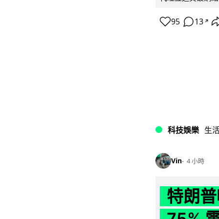
95
13
↗
科技娛樂
生
Vin
4 小時
特朗普
75%