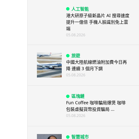
人工智能
港大研原子級新晶片 AI 搜尋速度
提升一億倍 手機人臉識別免上雲
端
05.08.2026
旅遊
中國大陸航線燃油附加費今日再
降 連續 3 個月下調
05.08.2026
區塊鏈
Fun Coffee 咖啡騙局爆煲 咖啡
包裝虛擬貨幣投資騙局 ...
05.08.2026
智慧城市