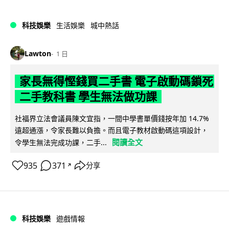
科技娛樂
生活娛樂
城中熱話
Lawton
1 日
家長無得慳錢買二手書 電子啟動碼鎖死
二手教科書 學生無法做功課
社福界立法會議員陳文宜指，一間中學書單價錢按年加 14.7%
遠超通漲，令家長難以負擔。而且電子教材啟動碼這項設計，
閱讀全文
令學生無法完成功課，二手...
935
371
分享
↗
科技娛樂
遊戲情報