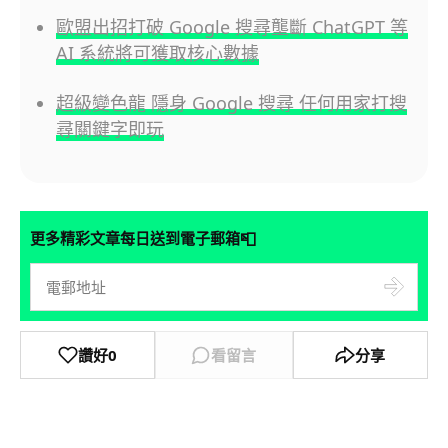
歐盟出招打破 Google 搜尋壟斷 ChatGPT 等
AI 系統將可獲取核心數據
超級變色龍 隱身 Google 搜尋 任何用家打搜
尋關鍵字即玩
📮
更多精彩文章每日送到電子郵箱
讚好
0
看留言
分享