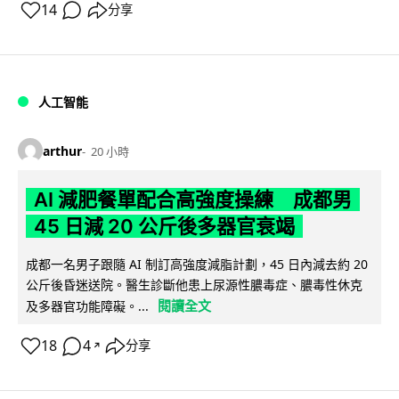
14
分享
人工智能
arthur
20 小時
AI 減肥餐單配合高強度操練 成都男
45 日減 20 公斤後多器官衰竭
成都一名男子跟隨 AI 制訂高強度減脂計劃，45 日內減去約 20
公斤後昏迷送院。醫生診斷他患上尿源性膿毒症、膿毒性休克
閱讀全文
及多器官功能障礙。...
18
4
分享
↗