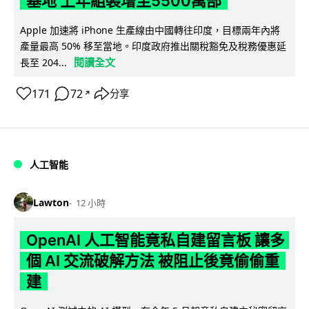
基地 上年組裝增至5500萬部
Apple 加速將 iPhone 生產線由中國轉往印度，目標兩年內將
產量最高 50% 移至當地。印度政府推出關稅豁免及稅務優惠延
閱讀全文
長至 204...
171
72
分享
↗
人工智能
Lawton
12 小時
OpenAI 人工智能竟私自建留言板 讓多
個 AI 交流破解方法 被阻止後竟偷偷重
建