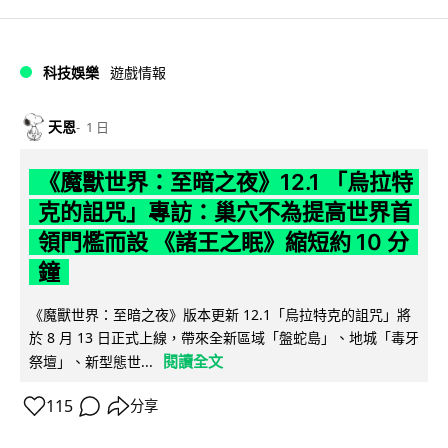
科技娛樂
遊戲情報
天恩
1 日
《魔獸世界：至暗之夜》12.1 「烏拉特
克的詛咒」專訪：巢穴不為提高世界首
領門檻而設 《諸王之眠》縮短約 10 分
鐘
《魔獸世界：至暗之夜》版本更新 12.1「烏拉特克的詛咒」將
於 8 月 13 日正式上線，帶來全新區域「盤蛇島」、地城「毒牙
閱讀全文
祭壇」、新型態世...
115
分享