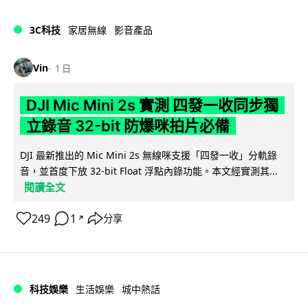
3C科技
家居無線
影音產品
Vin
1 日
DJI Mic Mini 2s 實測 四發一收同步獨
立錄音 32-bit 防爆咪拍片必備
DJI 最新推出的 Mic Mini 2s 無線咪支援「四發一收」分軌錄
音，並首度下放 32-bit Float 浮點內錄功能。本文經實測其...
閱讀全文
249
1
分享
↗
科技娛樂
生活娛樂
城中熱話