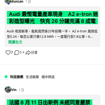
duncan
1 日
Audi 最慳電量產車現身 A2 e-tron 迷
彩造型曝光 快充 26 分鐘充滿 8 成電
Audi 呢部新車，能耗竟然係25年前嘅一半。 A2 e-tron 風阻低
至0.24，每百公里只需12.8 kWh，一度電行到7.8公里。6...
閱讀全文
7
1
分享
↗
科技娛樂
生活娛樂
城中熱話
Vin
1 日
法國 8 月 11 日出新例 未經同意嚴禁