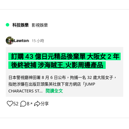
科技娛樂
影視娛樂
Lawton
15 小時
訂購 43 億日元精品後棄單 大阪女 2 年
後終被捕 涉海賊王,火影周邊產品
日本警視廳神田署 8 月 6 日公布，拘捕一名 32 歲大阪女子，
指她涉嫌在出版巨頭集英社旗下官方網店「JUMP
閱讀全文
CHARACTERS ST...
52
8
分享
↗