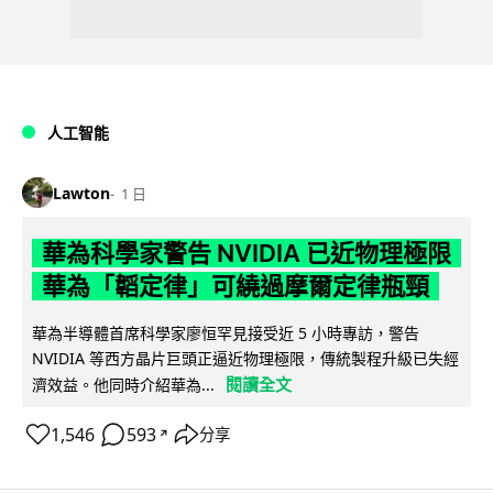
人工智能
Lawton
1 日
華為科學家警告 NVIDIA 已近物理極限
華為「韜定律」可繞過摩爾定律瓶頸
華為半導體首席科學家廖恒罕見接受近 5 小時專訪，警告
NVIDIA 等西方晶片巨頭正逼近物理極限，傳統製程升級已失經
閱讀全文
濟效益。他同時介紹華為...
1,546
593
分享
↗