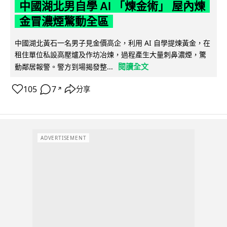
中國湖北男自學 AI 「煉金術」 屋內煉
金冒濃煙驚動全區
中國湖北黃石一名男子見金價高企，利用 AI 自學提煉黃金，在
租住單位私設高壓爐及作坊冶煉，過程產生大量刺鼻濃煙，驚
閱讀全文
動鄰居報警。警方到場揭發整...
105
7
分享
↗
ADVERTISEMENT