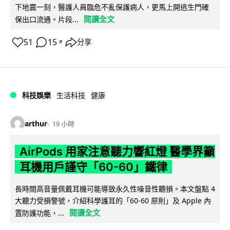
下地震一刻，醫護人員臨危不亂保護病人，更馬上開逃生門確
閱讀全文
保出口流通。片段...
51
15
分享
↗
科技娛樂
生活科技
健康
arthur
19 小時
AirPods 用家注意聽力響紅燈 醫學界籲
耳機用戶謹守「60-60」鐵律
長時間高音量佩戴耳機可能導致永久性噪音性聽損。本文盤點 4
大聽力受損警號，介紹科學護耳的「60-60 原則」及 Apple 內
閱讀全文
置防護功能，...