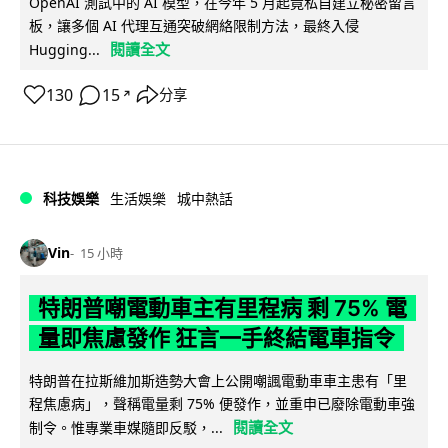
OpenAI 測試中的 AI 模型，在今年 5 月起竟私自建立秘密留言
板，讓多個 AI 代理互通突破網絡限制方法，最終入侵
閱讀全文
Hugging...
130
15
分享
↗
科技娛樂
生活娛樂
城中熱話
Vin
15 小時
特朗普嘲電動車主有里程病 剩 75% 電
量即焦慮發作 狂言一手終結電車指令
特朗普在拉斯維加斯造勢大會上公開嘲諷電動車車主患有「里
程焦慮病」，聲稱電量剩 75% 便發作，並重申已廢除電動車強
閱讀全文
制令。惟專業車媒隨即反駁，...