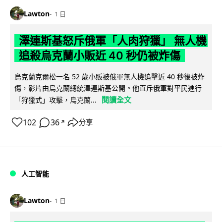
Lawton
1 日
澤連斯基怒斥俄軍「人肉狩獵」 無人機
追殺烏克蘭小販近 40 秒仍被炸傷
烏克蘭克爾松一名 52 歲小販被俄軍無人機追擊近 40 秒後被炸
傷，影片由烏克蘭總統澤連斯基公開。他直斥俄軍對平民進行
閱讀全文
「狩獵式」攻擊，烏克蘭...
102
36
分享
↗
人工智能
Lawton
1 日