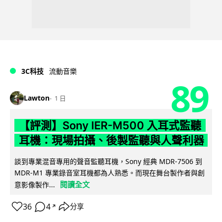
3C科技
流動音樂
89
Lawton
1 日
【評測】Sony IER-M500 入耳式監聽
耳機：現場拍攝、後製監聽與人聲利器
談到專業混音專用的聲音監聽耳機，Sony 經典 MDR-7506 到
MDR-M1 專業錄音室耳機都為人熟悉。而現在舞台製作者與創
閱讀全文
意影像製作...
36
4
分享
↗