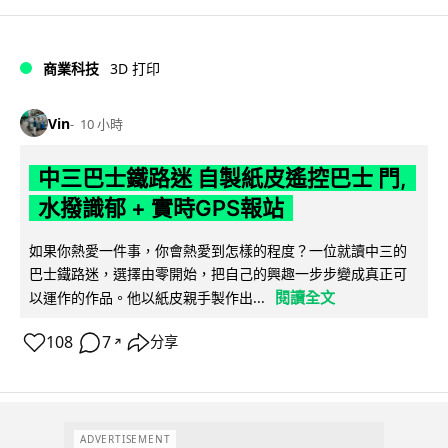
商業科技
3D 打印
Vin
10 小時
中三巴士鐵路迷 自製紙皮遙控巴士 門,
水撥識郁 + 實時GPS報站
如果你熱愛一件事，你會熱愛到怎樣的程度？一位就讀中三的
巴士鐵路迷，選擇由零開始，把自己的興趣一步步變成真正可
閱讀全文
以運作的作品。他以紙皮親手製作出...
108
7
分享
↗
ADVERTISEMENT