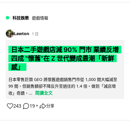
科技娛樂
遊戲情報
Lawton
1 日
日本二手遊戲店減 90% 門市 業績反增
四成 "懷舊"在 Z 世代變成最潮「新鮮
感」
日本零售巨頭 GEO 將懷舊遊戲銷售門市從 1,000 間大幅減至
99 間，但銷售額卻不降反升至過往的 1.4 倍。做到「減店增
閱讀全文
收」奇蹟，...
243
19
分享
↗