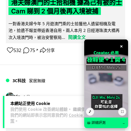
港夫婦澳門的士拾相機 據為己有被的士
Cam 睇到 2 個月後再入境被捕
一對香港夫婦今年 5 月遊澳門乘的士拾獲他人遺留相機及電
池，拾遺不報並帶返香港自用。兩人本月 2 日經港珠澳大橋再
閱讀全文
次入境澳門時，被治安警察局...
×
532
75
分享
↗
3C科技
家居無線
Vin
1 日
本網站正使用 Cookie
我們使用 Cookie 改善網站體驗。 繼續使用
逾 20 款平價路由器爆後門 每 35 秒自
🎵
⛶
我們的網站即表示您同意我們的
Cookie 政
動連線回中國 全球 10 萬用家私隱堪憂
策
。
📖 詳細評測
→