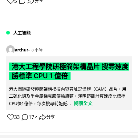
5
分享
人工智能
arthur
8 小時
港大工程學院研極簡架構晶片 搜尋速度
勝標準 CPU 1 億倍
港大團隊研發極簡架構模擬內容尋址記憶體（CAM）晶片，用
二硫化鉬及半金屬銻克服傳輸瓶頸，漢明距離計算速度比標準
閱讀全文
CPU快1億倍，每次搜尋耗能低...
33
17
分享
↗