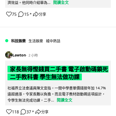
閱讀全文
濟效益。他同時介紹華為...
75
15
分享
↗
科技娛樂
生活娛樂
城中熱話
Lawton
2 小時
家長無得慳錢買二手書 電子啟動碼鎖死
二手教科書 學生無法做功課
社福界立法會議員陳文宜指，一間中學書單價錢按年加 14.7%
遠超通漲，令家長難以負擔。而且電子教材啟動碼這項設計，
閱讀全文
令學生無法完成功課，二手...
118
37
分享
↗