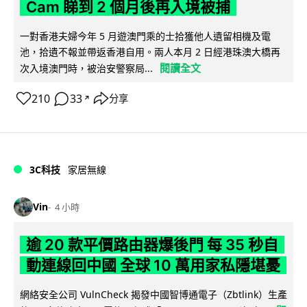
Cam 睇到 2 個月後再入境被捕
一對香港夫婦今年 5 月遊澳門乘的士拾獲他人遺留相機及電
池，拾遺不報並帶返香港自用。兩人本月 2 日經港珠澳大橋再
閱讀全文
次入境澳門時，被治安警察局...
210
33
分享
↗
3C科技
家居無線
Vin
4 小時
逾 20 款平價路由器爆後門 每 35 秒自
動連線回中國 全球 10 萬用家私隱堪憂
網絡安全公司 VulnCheck 揭發中國智博通電子（Zbtlink）生產