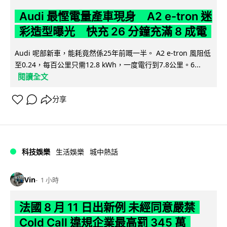
Audi 最慳電量產車現身 A2 e-tron 迷
彩造型曝光 快充 26 分鐘充滿 8 成電
Audi 呢部新車，能耗竟然係25年前嘅一半。 A2 e-tron 風阻低
至0.24，每百公里只需12.8 kWh，一度電行到7.8公里。6...
閱讀全文
分享
科技娛樂
生活娛樂
城中熱話
Vin
1 小時
法國 8 月 11 日出新例 未經同意嚴禁
Cold Call 違規企業最高罰 345 萬