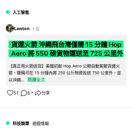
人工智能
Lawton
1 日
貨運火箭 沖繩飛台灣僅需 15 分鐘 Hop
Aero 將 550 磅貨物運送至 725 公里外
【真正用火箭送貨】美國初創 Hop Aero 公開自動駕駛貨運火
箭，聲稱可在 15 分鐘內將 250 公斤物資投送 750 公里外，並
閱讀全文
以沖繩...
51
6
分享
↗
科技娛樂
遊戲情報