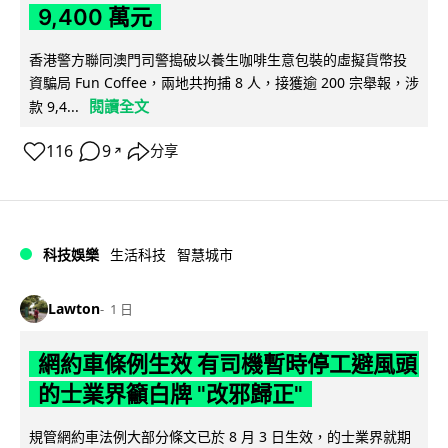
9,400 萬元
香港警方聯同澳門司警搗破以養生咖啡生意包裝的虛擬貨幣投
資騙局 Fun Coffee，兩地共拘捕 8 人，接獲逾 200 宗舉報，涉
閱讀全文
款 9,4...
116
9
分享
↗
科技娛樂
生活科技
智慧城市
Lawton
1 日
網約車條例生效 有司機暫時停工避風頭
的士業界籲白牌 "改邪歸正"
規管網約車法例大部分條文已於 8 月 3 日生效，的士業界就期