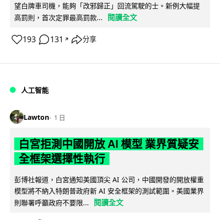
望白牌車司機，能夠「改邪歸正」回流駕駛的士。新例大幅提
閱讀全文
高罰則，首次定罪最高罰款...
193
131
分享
↗
人工智能
Lawton
1 日
白宮拒測中國開放 AI 模型 業界質疑安
全框架選擇性執行
彭博社報道，白宮通知美國頂尖 AI 公司，中國開發的開放權重
模型將不納入特朗普政府新 AI 安全框架的測試範圍。美國業界
閱讀全文
則聯署呼籲政府不要限...