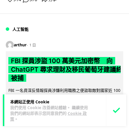
人工智能
arthur
1 日
FBI 探員涉盜 100 萬美元加密幣 向
ChatGPT 尋求理財及移民葡萄牙建議終
被捕
FBI 一名資深反情報探員涉嫌利用職務之便盜取敵對國家近 100
萬美元加密貨幣，事後更向 ChatGPT 諮詢理財及移民葡萄牙方
本網站正使用 Cookie
閱讀全文
案，最終因...
我們使用 Cookie 改善網站體驗。 繼續使用
我們的網站即表示您同意我們的
Cookie 政
23
1
分享
↗
策
。