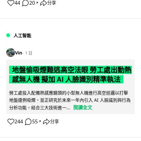
44
20
分享
↗
人工智能
Vin
1 日
地盤偷吸煙難逃高空法眼 勞工處出動熱
感無人機 擬加 AI 人臉識別精準執法
勞工處投入配備熱感應鏡頭的小型無人機進行高空巡邏以打擊
地盤違例吸煙，並正研究於未來一年內引入 AI 人臉識別與行為
閱讀全文
分析功能，結合三大技術進一...
244
55
分享
↗