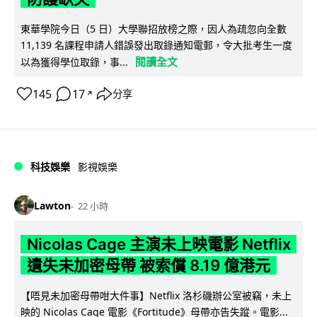
東華學院今日（5 日）大學聯招放榜之際，因人為疏忽向全數
11,139 名課程申請人錯誤發出取錄通知電郵，令大批考生一度
閱讀全文
以為獲得學位取錄，事...
145
17
分享
↗
科技娛樂
影視娛樂
Lawton
22 小時
Nicolas Cage 主演未上映電影 Netflix
遺失未加密母帶 被索償 8.19 億港元
【唔見未加密母帶咁大件事】Netflix 洛杉磯辦公室被竊，未上
映的 Nicolas Cage 電影《Fortitude》母帶亦告失蹤。電影...