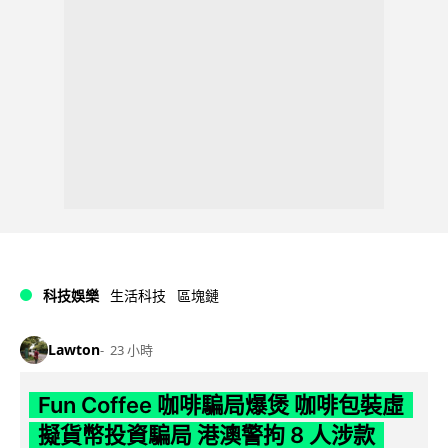
科技娛樂
生活科技
區塊鏈
Lawton
23 小時
Fun Coffee 咖啡騙局爆煲 咖啡包裝虛
擬貨幣投資騙局 港澳警拘 8 人涉款