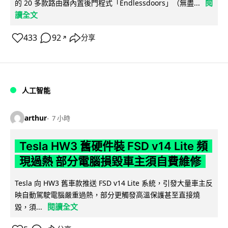
閱
的 20 多款路由器內置後門程式「Endlessdoors」（無盡...
讀全文
433
92
分享
↗
人工智能
arthur
7 小時
Tesla HW3 舊硬件裝 FSD v14 Lite 頻
現過熱 部分電腦損毀車主須自費維修
Tesla 向 HW3 舊車款推送 FSD v14 Lite 系統，引發大量車主反
映自動駕駛電腦嚴重過熱，部分更觸發高溫保護甚至直接燒
閱讀全文
毀，須...