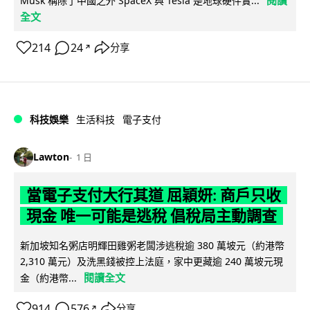
Musk 稱除了中國之外 SpaceX 與 Tesla 是地球硬件實...
全文
214
24
分享
↗
科技娛樂
生活科技
電子支付
Lawton
1 日
當電子支付大行其道 屈穎妍: 商戶只收
現金 唯一可能是逃稅 倡稅局主動調查
新加坡知名粥店明輝田雞粥老闆涉逃稅逾 380 萬坡元（約港幣
2,310 萬元）及洗黑錢被控上法庭，家中更藏逾 240 萬坡元現
閱讀全文
金（約港幣...
914
576
分享
↗