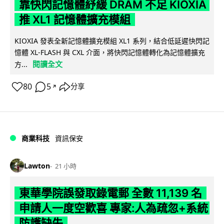
靠快閃記憶體紓緩 DRAM 不足 KIOXIA
推 XL1 記憶體擴充模組
KIOXIA 發表全新記憶體擴充模組 XL1 系列，結合低延遲快閃記
憶體 XL-FLASH 與 CXL 介面，將快閃記憶體轉化為記憶體擴充
閱讀全文
方...
80
5
分享
↗
商業科技
資訊保安
Lawton
21 小時
東華學院誤發取錄電郵 全數 11,139 名
申請人一度空歡喜 專家:人為疏忽+系統
防護缺失