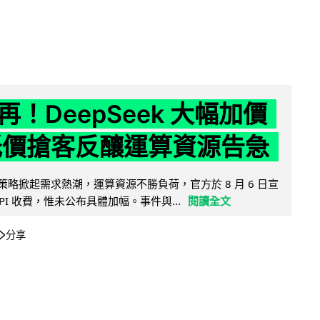
！DeepSeek 大幅加價
低價搶客反釀運算資源告急
因低價策略掀起需求熱潮，運算資源不勝負荷，官方於 8 月 6 日宣
PI 收費，惟未公布具體加幅。事件與...
閱讀全文
分享