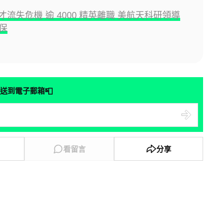
人才流失危機 逾 4000 精英離職 美航天科研領導
保
📮
送到電子郵箱
看留言
分享