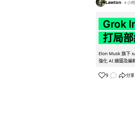
Lawton
4 小時
Grok 
打局部
Elon Musk 旗下 x
強化 AI 繪圖及編輯.
9
分享