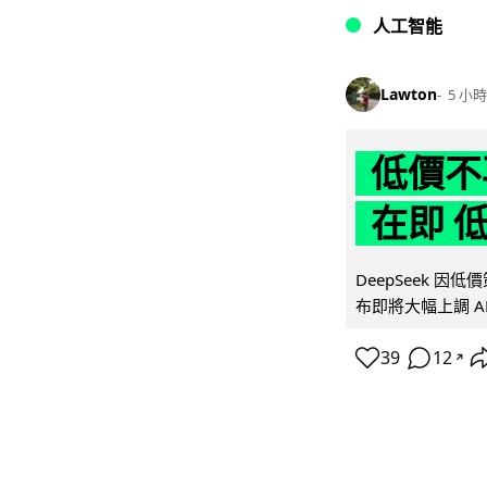
人工智能
Lawton
5 小時
低價不再
在即 
DeepSeek 
布即將大幅上調 A
39
12
↗