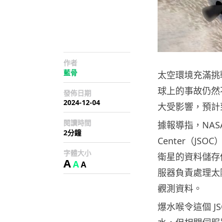
作者
藍骨
太空環境充滿挑
球上的事故仍然
發佈日期
2024-12-04
大受影響，預計
閱讀時間
據報導指，NASA 位
2分鐘
Center（J
字體大小
衛星的資料儲存
A
A
A
服器負責處理太
觀測資料。
爆水喉令這個 J