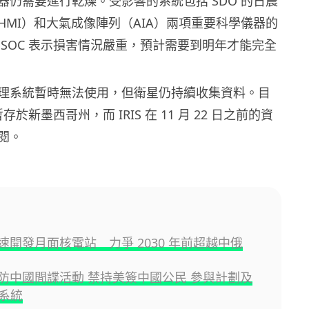
器仍需要進行乾燥。受影響的系統包括 SDO 的日震
HMI）和大氣成像陣列（AIA）兩項重要科學儀器的
JSOC 表示損害情況嚴重，預計需要到明年才能完全
理系統暫時無法使用，但衛星仍持續收集資料。目
暫存於新墨西哥州，而 IRIS 在 11 月 22 日之前的資
閱。
加速開發月面核電站 力爭 2030 年前超越中俄
 嚴防中國間諜活動 禁持美簽中國公民 參與計劃及
系統