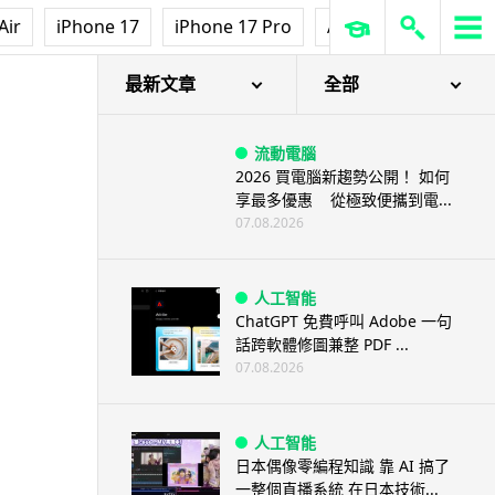
Air
iPhone 17
iPhone 17 Pro
AirPods Pro 3
Ap
最新文章
全部
流動電腦
2026 買電腦新趨勢公開！ 如何
享最多優惠 從極致便攜到電...
07.08.2026
人工智能
ChatGPT 免費呼叫 Adobe 一句
話跨軟體修圖兼整 PDF ...
07.08.2026
人工智能
日本偶像零編程知識 靠 AI 搞了
一整個直播系統 在日本技術...