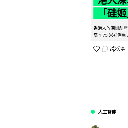
港人深
「硅姬
香港人於深圳創辦初
高 1.75 米卻僅重 
分享
人工智能