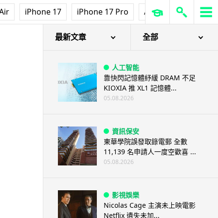
Air
iPhone 17
iPhone 17 Pro
AirPods Pro 3
Ap
最新文章
全部
人工智能
靠快閃記憶體紓緩 DRAM 不足
KIOXIA 推 XL1 記憶體...
05.08.2026
資訊保安
東華學院誤發取錄電郵 全數
11,139 名申請人一度空歡喜 ...
05.08.2026
影視娛樂
Nicolas Cage 主演未上映電影
Netflix 遺失未加...