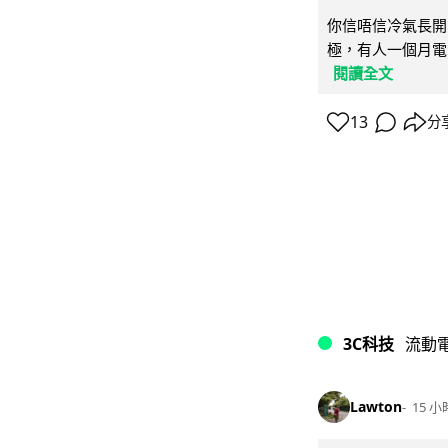
你信唔信冷氣長開
極，有人一個月電費
閱讀全文
13
分
3C科技
流動
Lawton
15 小