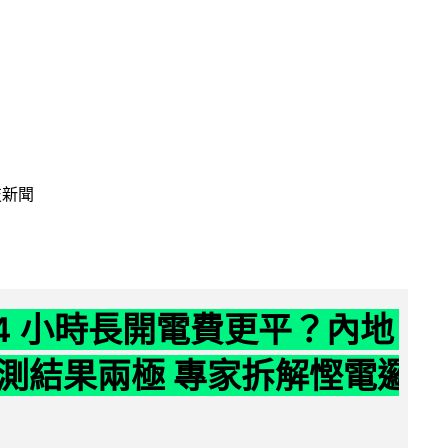
技新聞
24 小時長開電費更平？內地
測結果兩極 專家拆解慳電邏