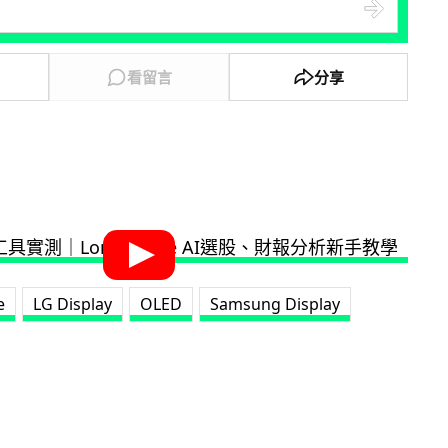
看留言
分享
e
LG Display
OLED
Samsung Display