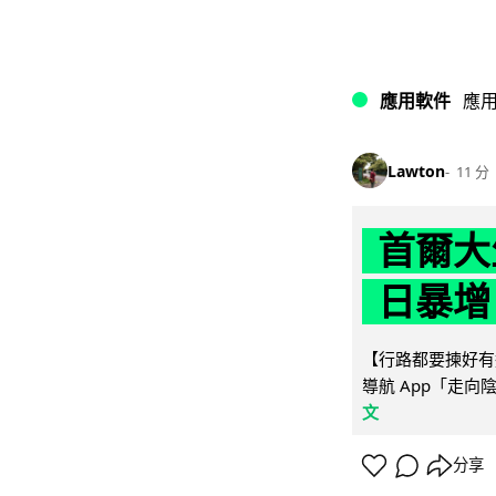
應用軟件
應
Lawton
11 分
首爾大
日暴增
【行路都要揀好有遮
導航 App「走向
文
分享