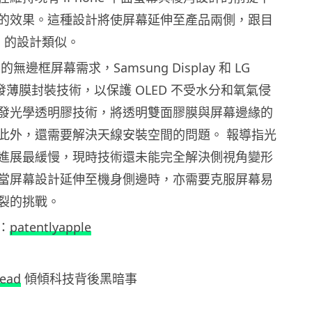
的效果。這種設計將使屏幕延伸至產品兩側，跟目
tch 的設計類似。
 的無邊框屏幕需求，Samsung Display 和 LG
須開發薄膜封裝技術，以保護 OLED 不受水分和氧氣侵
發光學透明膠技術，將透明雙面膠膜與屏幕邊緣的
此外，還需要解決天線安裝空間的問題。 報導指光
進展最緩慢，現時技術還未能完全解決側視角變形
當屏幕設計延伸至機身側邊時，亦需要克服屏幕易
裂的挑戰。
：
patentlyapple
read
傾傾科技背後黑暗事