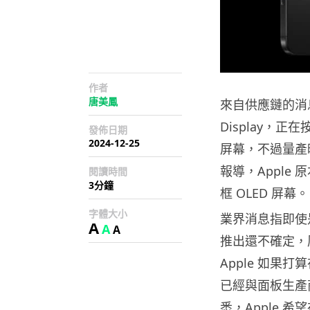
作者
唐美鳳
來自供應鏈的消息指
Display，正在
發佈日期
2024-12-25
屏幕，不過量產時
報導，Apple 原
閱讀時間
3分鐘
框 OLED 屏幕。
字體大小
業界消息指即使是 
A
A
A
推出還不確定，
Apple 如果打算
已經與面板生產
悉，Apple 