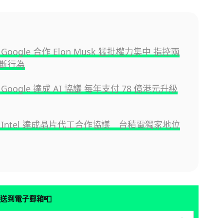
與 Google 合作 Elon Musk 猛批權力集中 指控兩
斷行為
與 Google 達成 AI 協議 每年支付 78 億港元升級
 與 Intel 達成晶片代工合作協議 台積電獨家地位
📮
送到電子郵箱