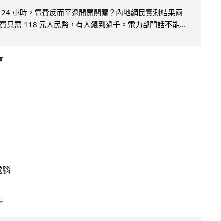
 24 小時，電費反而平過開開關關？內地網民實測結果兩
只需 118 元人民幣，有人飆到過千。電力部門話不能...
享
電腦
時