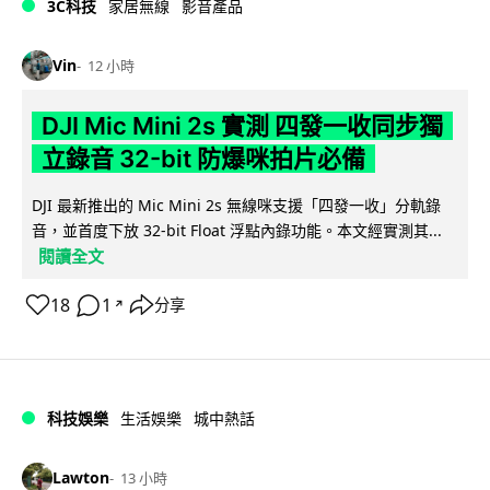
3C科技
家居無線
影音產品
Vin
12 小時
DJI Mic Mini 2s 實測 四發一收同步獨
立錄音 32-bit 防爆咪拍片必備
DJI 最新推出的 Mic Mini 2s 無線咪支援「四發一收」分軌錄
音，並首度下放 32-bit Float 浮點內錄功能。本文經實測其...
閱讀全文
18
1
分享
↗
科技娛樂
生活娛樂
城中熱話
Lawton
13 小時