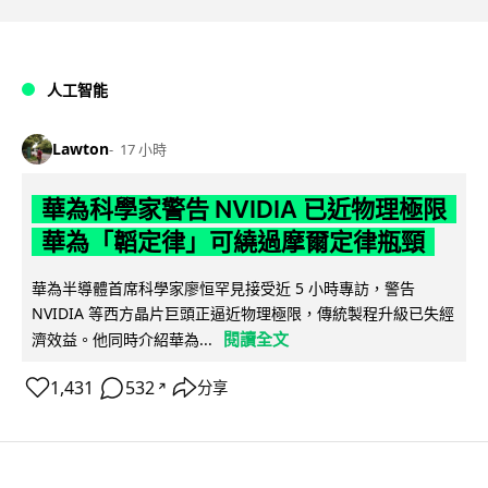
人工智能
Lawton
17 小時
華為科學家警告 NVIDIA 已近物理極限
華為「韜定律」可繞過摩爾定律瓶頸
華為半導體首席科學家廖恒罕見接受近 5 小時專訪，警告
NVIDIA 等西方晶片巨頭正逼近物理極限，傳統製程升級已失經
閱讀全文
濟效益。他同時介紹華為...
1,431
532
分享
↗