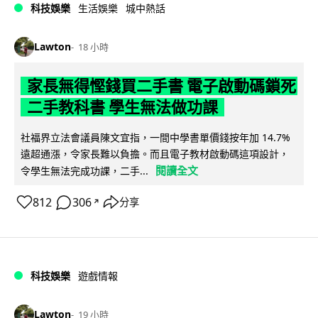
科技娛樂
生活娛樂
城中熱話
Lawton
18 小時
家長無得慳錢買二手書 電子啟動碼鎖死
二手教科書 學生無法做功課
社福界立法會議員陳文宜指，一間中學書單價錢按年加 14.7%
遠超通漲，令家長難以負擔。而且電子教材啟動碼這項設計，
閱讀全文
令學生無法完成功課，二手...
812
306
分享
↗
科技娛樂
遊戲情報
Lawton
19 小時