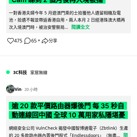
一對香港夫婦今年 5 月遊澳門乘的士拾獲他人遺留相機及電
池，拾遺不報並帶返香港自用。兩人本月 2 日經港珠澳大橋再
閱讀全文
次入境澳門時，被治安警察局...
475
65
分享
↗
3C科技
家居無線
Vin
20 小時
逾 20 款平價路由器爆後門 每 35 秒自
動連線回中國 全球 10 萬用家私隱堪憂
網絡安全公司 VulnCheck 揭發中國智博通電子（Zbtlink）生產
閱
的 20 多款路由器內置後門程式「Endlessdoors」（無盡...