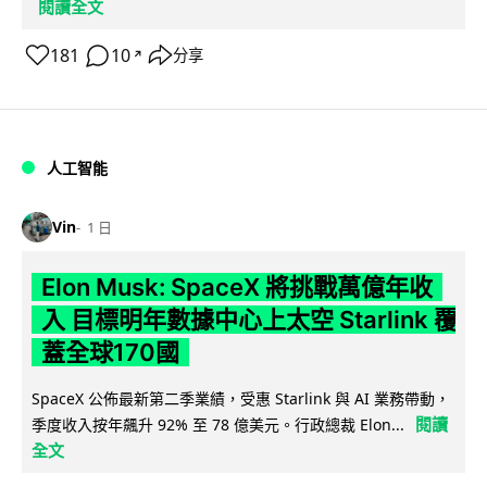
閱讀全文
181
10
分享
↗
人工智能
Vin
1 日
Elon Musk: SpaceX 將挑戰萬億年收
入 目標明年數據中心上太空 Starlink 覆
蓋全球170國
SpaceX 公佈最新第二季業績，受惠 Starlink 與 AI 業務帶動，
閱讀
季度收入按年飆升 92% 至 78 億美元。行政總裁 Elon...
全文