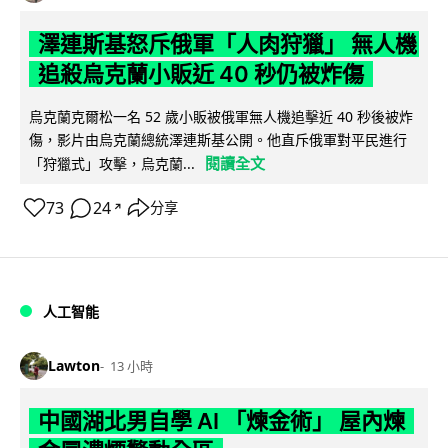
澤連斯基怒斥俄軍「人肉狩獵」 無人機
追殺烏克蘭小販近 40 秒仍被炸傷
烏克蘭克爾松一名 52 歲小販被俄軍無人機追擊近 40 秒後被炸
傷，影片由烏克蘭總統澤連斯基公開。他直斥俄軍對平民進行
閱讀全文
「狩獵式」攻擊，烏克蘭...
73
24
分享
↗
人工智能
Lawton
13 小時
中國湖北男自學 AI 「煉金術」 屋內煉