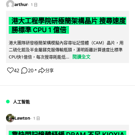
arthur
1 日
港大工程學院研極簡架構晶片 搜尋速度
勝標準 CPU 1 億倍
港大團隊研發極簡架構模擬內容尋址記憶體（CAM）晶片，用
二硫化鉬及半金屬銻克服傳輸瓶頸，漢明距離計算速度比標準
閱讀全文
CPU快1億倍，每次搜尋耗能低...
42
20
分享
↗
人工智能
Lawton
1 日
靠快閃記憶體紓緩 DRAM 不足 KIOXIA