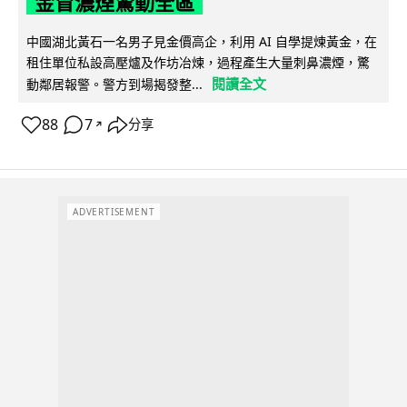
金冒濃煙驚動全區
中國湖北黃石一名男子見金價高企，利用 AI 自學提煉黃金，在
租住單位私設高壓爐及作坊冶煉，過程產生大量刺鼻濃煙，驚
閱讀全文
動鄰居報警。警方到場揭發整...
88
7
分享
↗
ADVERTISEMENT