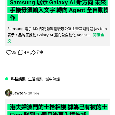
Samsung 展示 Galaxy AI 新方向 未來
手機毋須輸入文字 轉向 Agent 全自動操
作
Samsung 電子 MX 部門顧客體驗辦公室主管兼副總裁 Jay Kim
閱讀全
表示，品牌正推動 Galaxy AI 邁向全自動化 Agent...
文
25
4
分享
↗
科技娛樂
生活娛樂
城中熱話
Lawton
20 小時
港夫婦澳門的士拾相機 據為己有被的士
Cam 睇到 2 個月後再入境被捕