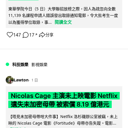
東華學院今日（5 日）大學聯招放榜之際，因人為疏忽向全數
11,139 名課程申請人錯誤發出取錄通知電郵，令大批考生一度
閱讀全文
以為獲得學位取錄，事...
147
17
分享
↗
科技娛樂
影視娛樂
Lawton
1 日
Nicolas Cage 主演未上映電影 Netflix
遺失未加密母帶 被索償 8.19 億港元
【唔見未加密母帶咁大件事】Netflix 洛杉磯辦公室被竊，未上
映的 Nicolas Cage 電影《Fortitude》母帶亦告失蹤。電影...