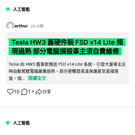
人工智能
arthur
23 小時
Tesla HW3 舊硬件裝 FSD v14 Lite 頻
現過熱 部分電腦損毀車主須自費維修
Tesla 向 HW3 舊車款推送 FSD v14 Lite 系統，引發大量車主反
映自動駕駛電腦嚴重過熱，部分更觸發高溫保護甚至直接燒
閱讀全文
毀，須...
10
1
分享
↗
人工智能