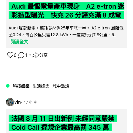
Audi 最慳電量產車現身 A2 e-tron 迷
彩造型曝光 快充 26 分鐘充滿 8 成電
Audi 呢部新車，能耗竟然係25年前嘅一半。 A2 e-tron 風阻低
至0.24，每百公里只需12.8 kWh，一度電行到7.8公里。6...
閱讀全文
6
1
分享
↗
科技娛樂
生活娛樂
城中熱話
Vin
17 小時
法國 8 月 11 日出新例 未經同意嚴禁
Cold Call 違規企業最高罰 345 萬