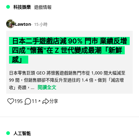
科技娛樂
遊戲情報
Lawton
15 小時
日本二手遊戲店減 90% 門市 業績反增
四成 "懷舊"在 Z 世代變成最潮「新鮮
感」
日本零售巨頭 GEO 將懷舊遊戲銷售門市從 1,000 間大幅減至
99 間，但銷售額卻不降反升至過往的 1.4 倍。做到「減店增
閱讀全文
收」奇蹟，...
195
11
分享
↗
人工智能