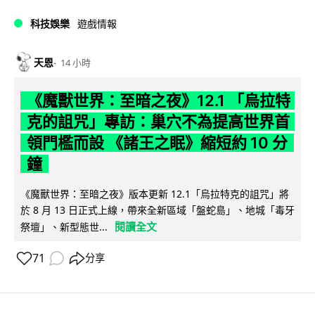
科技娛樂
遊戲情報
天恩
14 小時
《魔獸世界：至暗之夜》12.1 「烏拉特
克的詛咒」專訪：巢穴不為提高世界首
領門檻而設 《諸王之眠》縮短約 10 分
鐘
《魔獸世界：至暗之夜》版本更新 12.1「烏拉特克的詛咒」將
於 8 月 13 日正式上線，帶來全新區域「盤蛇島」、地城「毒牙
閱讀全文
祭壇」、新型態世...
71
分享