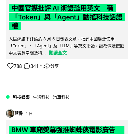
中國官媒批評 AI 術語濫用英文 稱
「Token」與「Agent」動搖科技話語
權
人民網旗下評論於 8 月 6 日發表文章，批評中國廣泛使用
「Token」、「Agent」及「LLM」等英文術語，認為做法侵蝕
閱讀全文
中文表意空間及科...
788
341
分享
↗
科技娛樂
生活科技
汽車科技
藍骨
1 日
BMW 車廂熒幕強推蜘蛛俠電影廣告