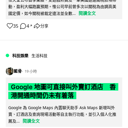
動，盈利大幅跑贏預期。惟公司早前曾多次以關稅為由調高美
閱讀全文
國定價，如今關稅被裁定違法並全數...
35
4
分享
↗
科技娛樂
生活科技
藍骨
19 小時
Google 地圖可直接叫外賣訂酒店 香
港開通時間仍未有着落
Google 為 Google Maps 內置聊天助手 Ask Maps 新增叫外
賣、訂酒店及查詢現場活動等自主執行功能，並引入個人化推
閱讀全文
薦及...