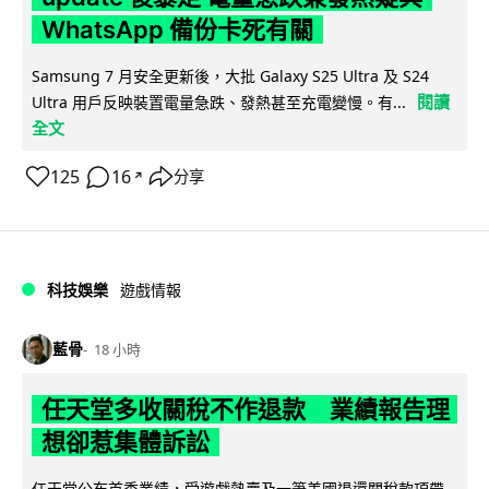
WhatsApp 備份卡死有關
Samsung 7 月安全更新後，大批 Galaxy S25 Ultra 及 S24
閱讀
Ultra 用戶反映裝置電量急跌、發熱甚至充電變慢。有...
全文
125
16
分享
↗
科技娛樂
遊戲情報
藍骨
18 小時
任天堂多收關稅不作退款 業績報告理
想卻惹集體訴訟
任天堂公布首季業績，受遊戲熱賣及一筆美國退還關稅款項帶