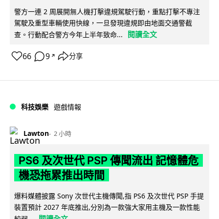
警方一連 2 周展開無人機打擊違規駕駛行動，重點打擊不專注
駕駛及重型車輛使用快線，一旦發現違規即由地面交通警截
閱讀全文
查。行動配合警方今年上半年致命...
66
9
分享
↗
科技娛樂
遊戲情報
Lawton
2 小時
PS6 及次世代 PSP 傳聞流出 記憶體危
機恐拖累推出時間
爆料媒體披露 Sony 次世代主機傳聞,指 PS6 及次世代 PSP 手提
裝置預計 2027 年底推出,分別為一款強大家用主機及一款性能
閱讀全文
較弱...