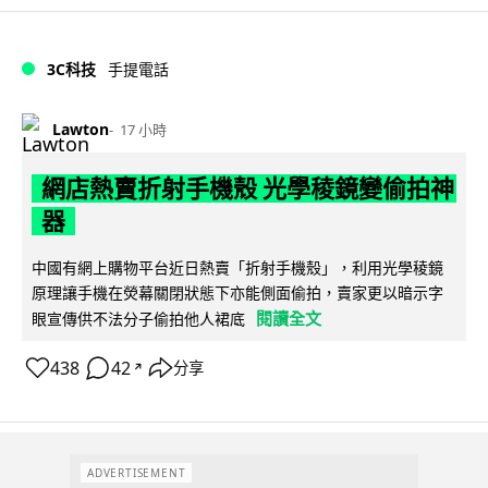
3C科技
手提電話
Lawton
17 小時
網店熱賣折射手機殼 光學稜鏡變偷拍神
器
中國有網上購物平台近日熱賣「折射手機殼」，利用光學稜鏡
原理讓手機在熒幕關閉狀態下亦能側面偷拍，賣家更以暗示字
閱讀全文
眼宣傳供不法分子偷拍他人裙底
438
42
分享
↗
ADVERTISEMENT