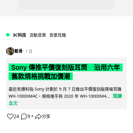
3C科技
流動音樂
音樂耳機
藍骨
1 日
Sony 傳推平價復刻版耳筒 沿用六年
舊款規格挑戰加價潮
最近有爆料指 Sony 計劃於 9 月 7 日推出平價復刻版降噪耳機
閱讀
WH-1000XM4C，規格幾乎與 2020 年 WH-1000XM4...
全文
24
9
分享
↗