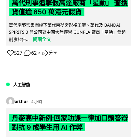
萬代刑事追擊假高達廠商「星動」 查獲
貨值逾 650 萬港元假貨
萬代南夢宮集團旗下萬代南夢宮影視工廠、萬代及 BANDAI
SPIRITS 3 間公司對中國大陸假冒 GUNPLA 廠商「星動」發起
閱讀全文
刑事控告...
527
62
分享
↗
人工智能
arthur
4 小時
丹麥高中新例:回家功課一律加口頭答辯
對抗 9 成學生用 AI 作弊