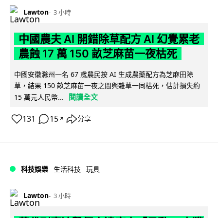
Lawton
3 小時
中國農夫 AI 開錯除草配方 AI 幻覺累老
農蝕 17 萬 150 畝芝麻苗一夜枯死
中國安徽滁州一名 67 歲農民按 AI 生成農藥配方為芝麻田除
草，結果 150 畝芝麻苗一夜之間與雜草一同枯死，估計損失約
閱讀全文
15 萬元人民幣...
131
15
分享
↗
科技娛樂
生活科技
玩具
Lawton
3 小時