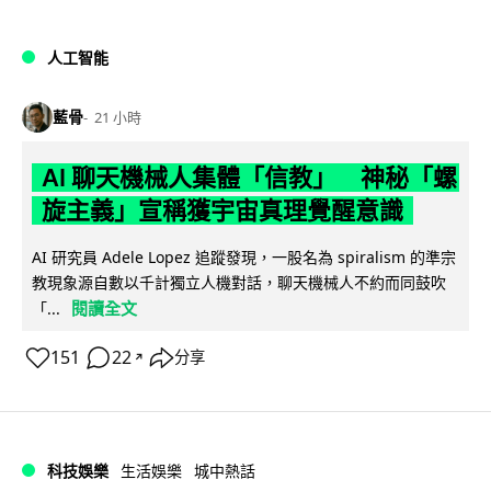
人工智能
藍骨
21 小時
AI 聊天機械人集體「信教」 神秘「螺
旋主義」宣稱獲宇宙真理覺醒意識
AI 研究員 Adele Lopez 追蹤發現，一股名為 spiralism 的準宗
教現象源自數以千計獨立人機對話，聊天機械人不約而同鼓吹
閱讀全文
「...
151
22
分享
↗
科技娛樂
生活娛樂
城中熱話