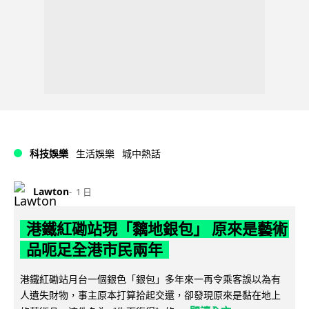
科技娛樂
生活娛樂
城中熱話
Lawton
1 日
港鐵紅磡站現「黐地銀包」 原來是藝術
品呃足全港市民兩年
港鐵紅磡站月台一個銀色「銀包」多年來一再令乘客誤以為有
人遺失財物，事主原本打算拾起交還，卻發現原來是黏在地上