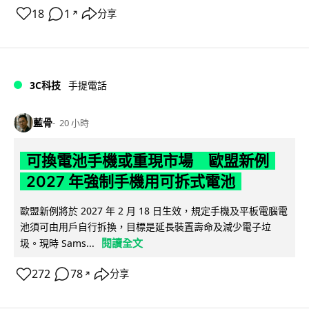
18
1
分享
↗
3C科技
手提電話
藍骨
20 小時
可換電池手機或重現市場 歐盟新例
2027 年強制手機用可拆式電池
歐盟新例將於 2027 年 2 月 18 日生效，規定手機及平板電腦電
池須可由用戶自行拆換，目標是延長裝置壽命及減少電子垃
閱讀全文
圾。現時 Sams...
272
78
分享
↗