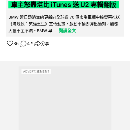
車主怒轟堪比 iTunes 送 U2 專輯翻版
BMW 近日透過無線更新向全球逾 70 個市場車輛中控熒幕推送
《蜘蛛俠：英雄重生》宣傳動畫，啟動車輛即彈出通知，觸發
閱讀全文
大批車主不滿。BMW 早...
36
4
分享
↗
ADVERTISEMENT