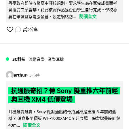
丹麥政府即時收緊高中評核規則，要求學生為在家完成書面考
試接受口頭答辯，藉此核實作品是否由學生自行完成。學校亦
閱讀全文
要在筆試監察電腦螢幕、設定網絡防...
分享
3C科技
流動音樂
音樂耳機
arthur
5 小時
抗通脹奇招？傳 Sony 擬重推六年前經
典耳機 XM4 低價登場
耳機越賣越貴，Sony 應對通脹的奇招居然是重推 6 年前的舊
機？ 消息指平價版 WH-1000XM4C 9 月登場，保留摺疊設計與
閱讀全文
40m...