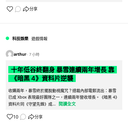
分享
科技娛樂
遊戲情報
arthur
7 小時
十年低谷終翻身 暴雪連續兩年增長 靠
《暗黑 4》資料片逆襲
收購兩年，暴雪終於擺脫動視魔咒？總裁內部電郵流出：暴雪
已成 Xbox 表現最好團隊之一，連續兩年營收增長。《暗黑 4》
閱讀全文
資料片同《守望先鋒》成...
10
分享