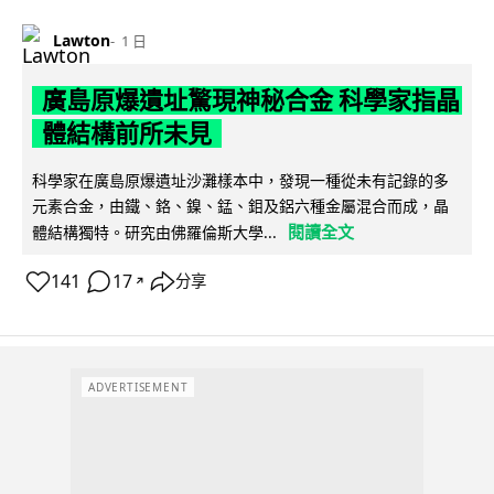
Lawton
1 日
廣島原爆遺址驚現神秘合金 科學家指晶
體結構前所未見
科學家在廣島原爆遺址沙灘樣本中，發現一種從未有記錄的多
元素合金，由鐵、鉻、鎳、錳、鉬及鋁六種金屬混合而成，晶
閱讀全文
體結構獨特。研究由佛羅倫斯大學...
141
17
分享
↗
ADVERTISEMENT