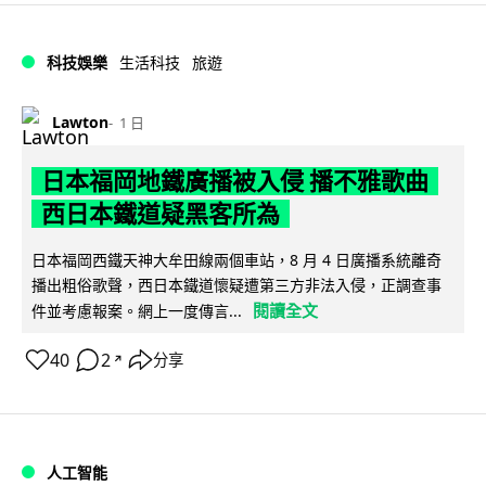
科技娛樂
生活科技
旅遊
Lawton
1 日
日本福岡地鐵廣播被入侵 播不雅歌曲
西日本鐵道疑黑客所為
日本福岡西鐵天神大牟田線兩個車站，8 月 4 日廣播系統離奇
播出粗俗歌聲，西日本鐵道懷疑遭第三方非法入侵，正調查事
閱讀全文
件並考慮報案。網上一度傳言...
40
2
分享
↗
人工智能