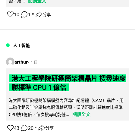
閱讀全文
毀，須...
10
1
分享
↗
人工智能
arthur
1 日
港大工程學院研極簡架構晶片 搜尋速度
勝標準 CPU 1 億倍
港大團隊研發極簡架構模擬內容尋址記憶體（CAM）晶片，用
二硫化鉬及半金屬銻克服傳輸瓶頸，漢明距離計算速度比標準
閱讀全文
CPU快1億倍，每次搜尋耗能低...
43
20
分享
↗