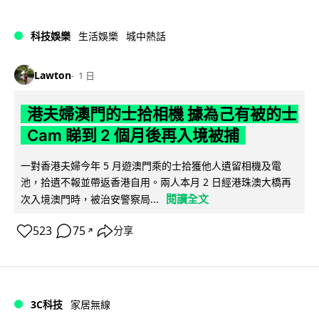
科技娛樂
生活娛樂
城中熱話
Lawton
1 日
港夫婦澳門的士拾相機 據為己有被的士
Cam 睇到 2 個月後再入境被捕
一對香港夫婦今年 5 月遊澳門乘的士拾獲他人遺留相機及電
池，拾遺不報並帶返香港自用。兩人本月 2 日經港珠澳大橋再
閱讀全文
次入境澳門時，被治安警察局...
523
75
分享
↗
3C科技
家居無線