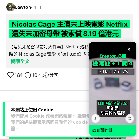
Lawton
1 日
Nicolas Cage 主演未上映電影 Netflix
遺失未加密母帶 被索償 8.19 億港元
【唔見未加密母帶咁大件事】Netflix 洛杉磯辦公室被竊，未上
×
映的 Nicolas Cage 電影《Fortitude》母帶亦告失蹤。電影...
閱讀全文
184
10
分享
↗
人工智能
本網站正使用 Cookie
我們使用 Cookie 改善網站體驗。 繼續使用
🎵
⛶
我們的網站即表示您同意我們的
Cookie 政
Vin
1 日
策
。
📖 詳細評測
→