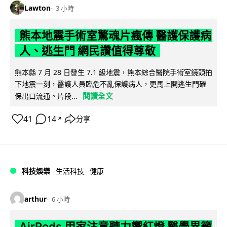
Lawton
3 小時
熊本地震手術室驚魂片瘋傳 醫護保護病
人、逃生門 網民讚值得尊敬
熊本縣 7 月 28 日發生 7.1 級地震，熊本綜合醫院手術室鏡頭拍
下地震一刻，醫護人員臨危不亂保護病人，更馬上開逃生門確
閱讀全文
保出口流通。片段...
41
14
分享
↗
科技娛樂
生活科技
健康
arthur
6 小時
AirPods 用家注意聽力響紅燈 醫學界籲