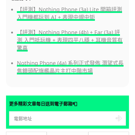
【評測】Nothing Phone (3a) Lite 開箱評測
入門機都玩到 AI + 表現中規中矩
【評測】Nothing Phone (4b) + Ear (3a) 評
測 入門抵玩機 + 表現四平八穩 + 耳機音質有
驚喜
Nothing Phone (4a) 系列正式發佈 潛望式長
焦鏡頭配旗艦晶片主打中階市場
📮
更多精彩文章每日送到電子郵箱