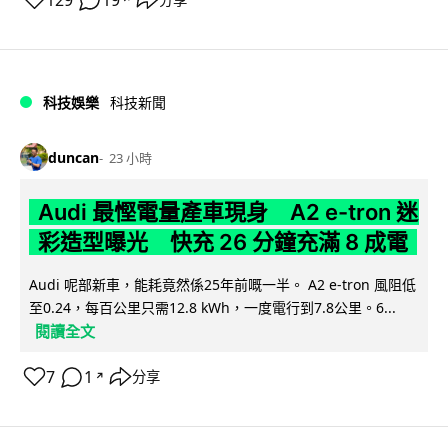
科技娛樂
科技新聞
duncan
23 小時
Audi 最慳電量產車現身 A2 e-tron 迷
彩造型曝光 快充 26 分鐘充滿 8 成電
Audi 呢部新車，能耗竟然係25年前嘅一半。 A2 e-tron 風阻低
至0.24，每百公里只需12.8 kWh，一度電行到7.8公里。6...
閱讀全文
7
1
分享
↗