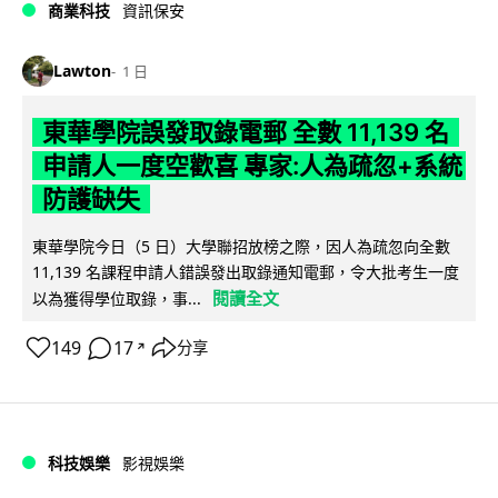
商業科技
資訊保安
Lawton
1 日
東華學院誤發取錄電郵 全數 11,139 名
申請人一度空歡喜 專家:人為疏忽+系統
防護缺失
東華學院今日（5 日）大學聯招放榜之際，因人為疏忽向全數
11,139 名課程申請人錯誤發出取錄通知電郵，令大批考生一度
閱讀全文
以為獲得學位取錄，事...
149
17
分享
↗
科技娛樂
影視娛樂