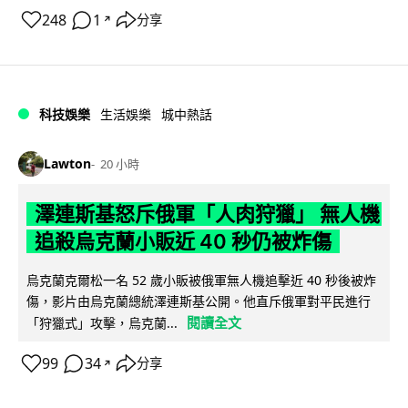
248
1
分享
↗
科技娛樂
生活娛樂
城中熱話
Lawton
20 小時
澤連斯基怒斥俄軍「人肉狩獵」 無人機
追殺烏克蘭小販近 40 秒仍被炸傷
烏克蘭克爾松一名 52 歲小販被俄軍無人機追擊近 40 秒後被炸
傷，影片由烏克蘭總統澤連斯基公開。他直斥俄軍對平民進行
閱讀全文
「狩獵式」攻擊，烏克蘭...
99
34
分享
↗