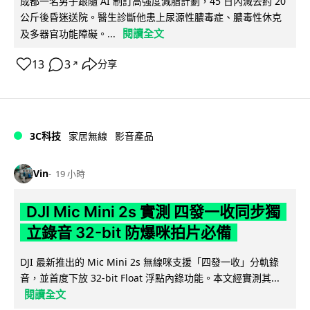
成都一名男子跟隨 AI 制訂高強度減脂計劃，45 日內減去約 20
公斤後昏迷送院。醫生診斷他患上尿源性膿毒症、膿毒性休克
閱讀全文
及多器官功能障礙。...
13
3
分享
↗
3C科技
家居無線
影音產品
Vin
19 小時
DJI Mic Mini 2s 實測 四發一收同步獨
立錄音 32-bit 防爆咪拍片必備
DJI 最新推出的 Mic Mini 2s 無線咪支援「四發一收」分軌錄
音，並首度下放 32-bit Float 浮點內錄功能。本文經實測其...
閱讀全文