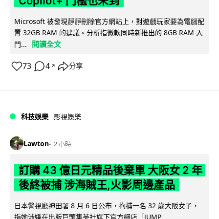
Copilot+ 門檻也未到
Microsoft 被發現靜靜刪除官方網站上，對遊戲玩家要為電腦配
置 32GB RAM 的建議。分析指微軟同時新推出的 8GB RAM 入
閱讀全文
門...
73
4
分享
↗
科技娛樂
影視娛樂
Lawton
2 小時
訂購 43 億日元精品後棄單 大阪女 2 年
後終被捕 涉海賊王,火影周邊產品
日本警視廳神田署 8 月 6 日公布，拘捕一名 32 歲大阪女子，
指她涉嫌在出版巨頭集英社旗下官方網店「JUMP