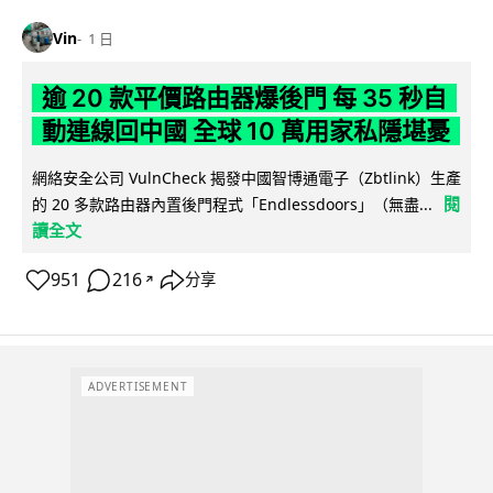
Vin
1 日
逾 20 款平價路由器爆後門 每 35 秒自
動連線回中國 全球 10 萬用家私隱堪憂
網絡安全公司 VulnCheck 揭發中國智博通電子（Zbtlink）生產
閱
的 20 多款路由器內置後門程式「Endlessdoors」（無盡...
讀全文
951
216
分享
↗
ADVERTISEMENT