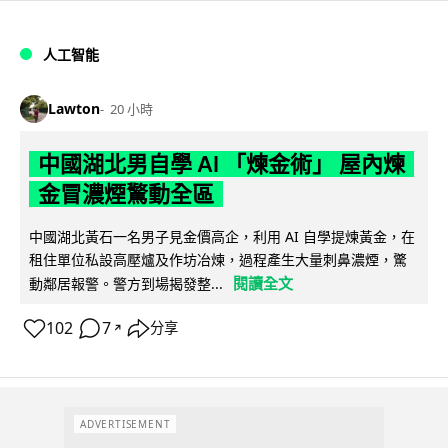
人工智能
Lawton
20 小時
中國湖北男自學 AI 「煉金術」 屋內煉
金冒濃煙驚動全區
中國湖北黃石一名男子見金價高企，利用 AI 自學提煉黃金，在
租住單位私設高壓爐及作坊冶煉，過程產生大量刺鼻濃煙，驚
閱讀全文
動鄰居報警。警方到場揭發整...
102
7
分享
↗
ADVERTISEMENT