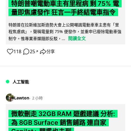
特朗普嘲電動車主有里程病 剩 75% 電
量即焦慮發作 狂言一手終結電車指令
特朗普在拉斯維加斯造勢大會上公開嘲諷電動車車主患有「里
程焦慮病」，聲稱電量剩 75% 便發作，並重申已廢除電動車強
閱讀全文
制令。惟專業車媒隨即反駁，...
118
25
分享
↗
人工智能
Lawton
2 小時
微軟刪走 32GB RAM 遊戲建議 分析:
為 8GB Surface 銷售鋪路 連自家