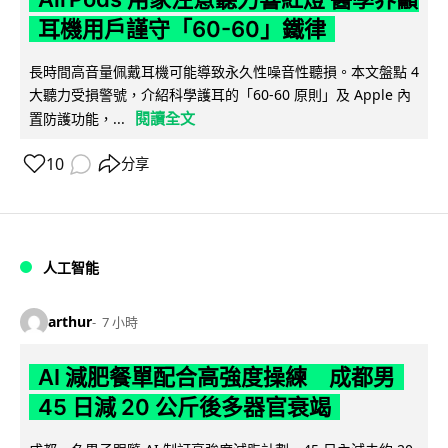
耳機用戶謹守「60-60」鐵律
長時間高音量佩戴耳機可能導致永久性噪音性聽損。本文盤點 4
大聽力受損警號，介紹科學護耳的「60-60 原則」及 Apple 內
閱讀全文
置防護功能，...
10
分享
人工智能
arthur
7 小時
AI 減肥餐單配合高強度操練 成都男
45 日減 20 公斤後多器官衰竭