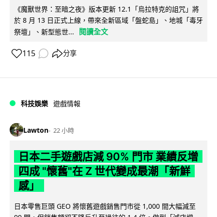
《魔獸世界：至暗之夜》版本更新 12.1「烏拉特克的詛咒」將
於 8 月 13 日正式上線，帶來全新區域「盤蛇島」、地城「毒牙
閱讀全文
祭壇」、新型態世...
115
分享
科技娛樂
遊戲情報
Lawton
22 小時
日本二手遊戲店減 90% 門市 業績反增
四成 "懷舊"在 Z 世代變成最潮「新鮮
感」
日本零售巨頭 GEO 將懷舊遊戲銷售門市從 1,000 間大幅減至