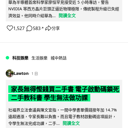
華為半導體首席科學家廖恒罕見接受近 5 小時專訪，警告
NVIDIA 等西方晶片巨頭正逼近物理極限，傳統製程升級已失經
閱讀全文
濟效益。他同時介紹華為...
1,527
583
分享
↗
科技娛樂
生活娛樂
城中熱話
Lawton
1 日
家長無得慳錢買二手書 電子啟動碼鎖死
二手教科書 學生無法做功課
社福界立法會議員陳文宜指，一間中學書單價錢按年加 14.7%
遠超通漲，令家長難以負擔。而且電子教材啟動碼這項設計，
閱讀全文
令學生無法完成功課，二手...