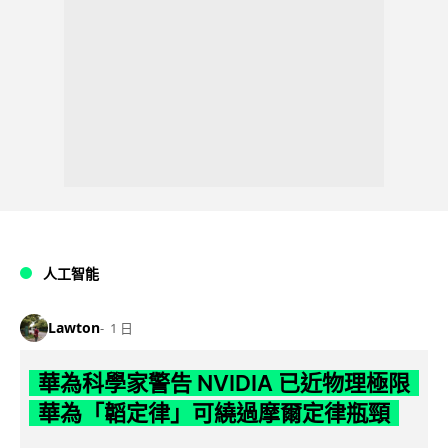
人工智能
Lawton
1 日
華為科學家警告 NVIDIA 已近物理極限
華為「韜定律」可繞過摩爾定律瓶頸