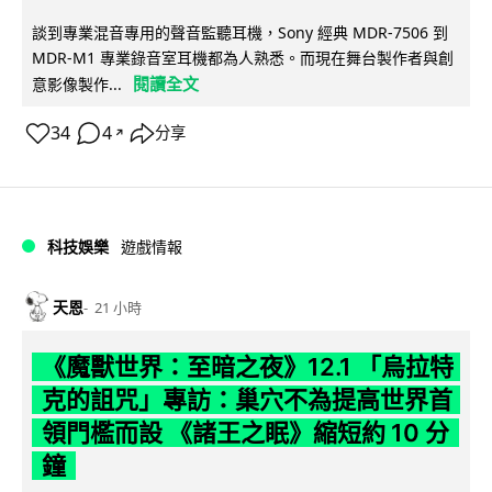
談到專業混音專用的聲音監聽耳機，Sony 經典 MDR-7506 到
MDR-M1 專業錄音室耳機都為人熟悉。而現在舞台製作者與創
閱讀全文
意影像製作...
34
4
分享
↗
科技娛樂
遊戲情報
天恩
21 小時
《魔獸世界：至暗之夜》12.1 「烏拉特
克的詛咒」專訪：巢穴不為提高世界首
領門檻而設 《諸王之眠》縮短約 10 分
鐘