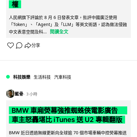
權
人民網旗下評論於 8 月 6 日發表文章，批評中國廣泛使用
「Token」、「Agent」及「LLM」等英文術語，認為做法侵蝕
閱讀全文
中文表意空間及科...
分享
科技娛樂
生活科技
汽車科技
藍骨
3 小時
BMW 車廂熒幕強推蜘蛛俠電影廣告
車主怒轟堪比 iTunes 送 U2 專輯翻版
BMW 近日透過無線更新向全球逾 70 個市場車輛中控熒幕推送