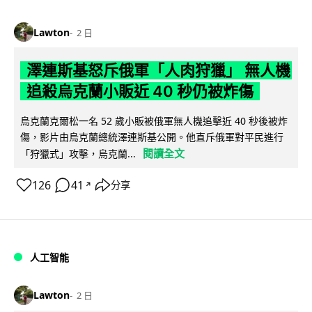
Lawton
2 日
澤連斯基怒斥俄軍「人肉狩獵」 無人機
追殺烏克蘭小販近 40 秒仍被炸傷
烏克蘭克爾松一名 52 歲小販被俄軍無人機追擊近 40 秒後被炸
傷，影片由烏克蘭總統澤連斯基公開。他直斥俄軍對平民進行
閱讀全文
「狩獵式」攻擊，烏克蘭...
126
41
分享
↗
人工智能
Lawton
2 日