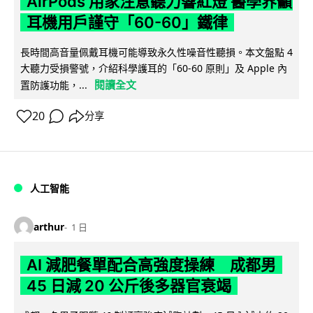
AirPods 用家注意聽力響紅燈 醫學界籲
耳機用戶謹守「60-60」鐵律
長時間高音量佩戴耳機可能導致永久性噪音性聽損。本文盤點 4
大聽力受損警號，介紹科學護耳的「60-60 原則」及 Apple 內
閱讀全文
置防護功能，...
20
分享
人工智能
arthur
1 日
AI 減肥餐單配合高強度操練 成都男
45 日減 20 公斤後多器官衰竭