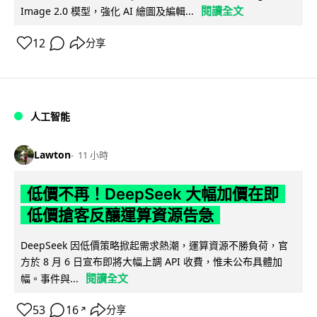
閱讀全文
Image 2.0 模型，強化 AI 繪圖及編輯...
12
分享
人工智能
Lawton
11 小時
低價不再！DeepSeek 大幅加價在即
低價搶客反釀運算資源告急
DeepSeek 因低價策略掀起需求熱潮，運算資源不勝負荷，官
方於 8 月 6 日宣布即將大幅上調 API 收費，惟未公布具體加
閱讀全文
幅。事件與...
53
16
分享
↗