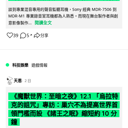
談到專業混音專用的聲音監聽耳機，Sony 經典 MDR-7506 到
MDR-M1 專業錄音室耳機都為人熟悉。而現在舞台製作者與創
閱讀全文
意影像製作...
39
5
分享
↗
科技娛樂
遊戲情報
天恩
2 日
《魔獸世界：至暗之夜》12.1 「烏拉特
克的詛咒」專訪：巢穴不為提高世界首
領門檻而設 《諸王之眠》縮短約 10 分
鐘