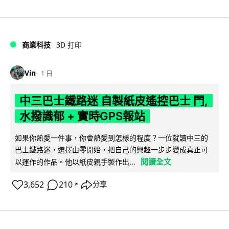
商業科技
3D 打印
Vin
1 日
中三巴士鐵路迷 自製紙皮遙控巴士 門,
水撥識郁 + 實時GPS報站
如果你熱愛一件事，你會熱愛到怎樣的程度？一位就讀中三的
巴士鐵路迷，選擇由零開始，把自己的興趣一步步變成真正可
閱讀全文
以運作的作品。他以紙皮親手製作出...
3,652
210
分享
↗