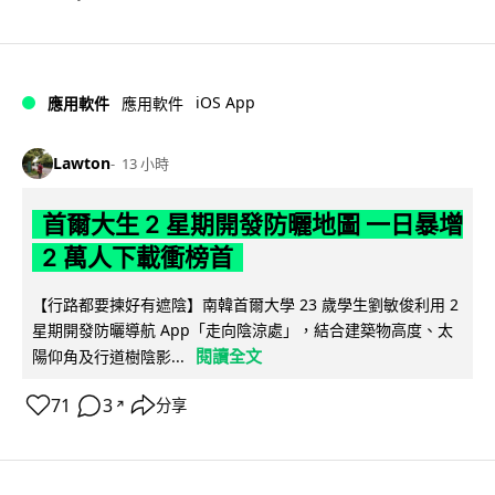
iOS App
應用軟件
應用軟件
Lawton
13 小時
首爾大生 2 星期開發防曬地圖 一日暴增
2 萬人下載衝榜首
【行路都要揀好有遮陰】南韓首爾大學 23 歲學生劉敏俊利用 2
星期開發防曬導航 App「走向陰涼處」，結合建築物高度、太
閱讀全文
陽仰角及行道樹陰影...
71
3
分享
↗