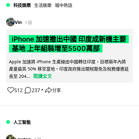
科技娛樂
生活娛樂
城中熱話
Vin
1 日
iPhone 加速撤出中國 印度成新機主要
基地 上年組裝增至5500萬部
Apple 加速將 iPhone 生產線由中國轉往印度，目標兩年內將
產量最高 50% 移至當地。印度政府推出關稅豁免及稅務優惠延
閱讀全文
長至 204...
512
237
分享
↗
人工智能