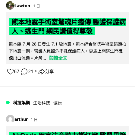
Lawton
1 日
熊本地震手術室驚魂片瘋傳 醫護保護病
人、逃生門 網民讚值得尊敬
熊本縣 7 月 28 日發生 7.1 級地震，熊本綜合醫院手術室鏡頭拍
下地震一刻，醫護人員臨危不亂保護病人，更馬上開逃生門確
閱讀全文
保出口流通。片段...
67
21
分享
↗
科技娛樂
生活科技
健康
arthur
1 日