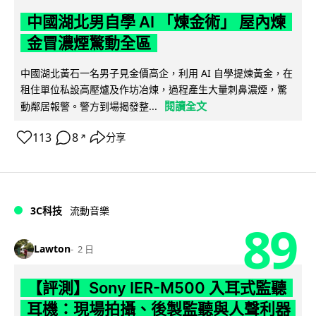
中國湖北男自學 AI 「煉金術」 屋內煉
金冒濃煙驚動全區
中國湖北黃石一名男子見金價高企，利用 AI 自學提煉黃金，在
租住單位私設高壓爐及作坊冶煉，過程產生大量刺鼻濃煙，驚
閱讀全文
動鄰居報警。警方到場揭發整...
113
8
分享
↗
3C科技
流動音樂
89
Lawton
2 日
【評測】Sony IER-M500 入耳式監聽
耳機：現場拍攝、後製監聽與人聲利器