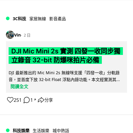
3C科技
家居無線
影音產品
Vin
2 日
DJI Mic Mini 2s 實測 四發一收同步獨
立錄音 32-bit 防爆咪拍片必備
DJI 最新推出的 Mic Mini 2s 無線咪支援「四發一收」分軌錄
音，並首度下放 32-bit Float 浮點內錄功能。本文經實測其...
閱讀全文
251
1
分享
↗
科技娛樂
生活娛樂
城中熱話