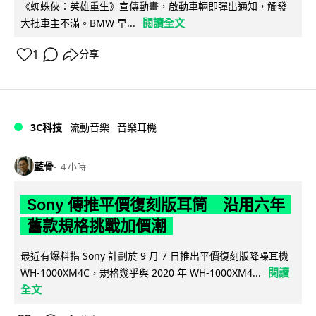
《蜘蛛俠：英雄重生》宣傳動畫，啟動車輛即彈出通知，觸發
閱讀全文
大批車主不滿。BMW 早...
1
分享
3C科技
流動音樂
音樂耳機
藍骨
4 小時
Sony 傳推平價復刻版耳筒 沿用六年
舊款規格挑戰加價潮
最近有爆料指 Sony 計劃於 9 月 7 日推出平價復刻版降噪耳機
閱讀
WH-1000XM4C，規格幾乎與 2020 年 WH-1000XM4...
全文