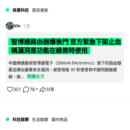
商業科技
資訊保安
Vin
1 日
智博通路由器爆後門 官方緊急下架止血
稱漏洞是功能在維修時使用
中國網通廠商智博通電子（Zbtlink Electronics）旗下的路由器
產品爆出嚴重安全漏洞，被發現每 35 秒便會與中國伺服器連
閱讀全文
線，旗...
351
78
分享
↗
科技娛樂
生活娛樂
城中熱話