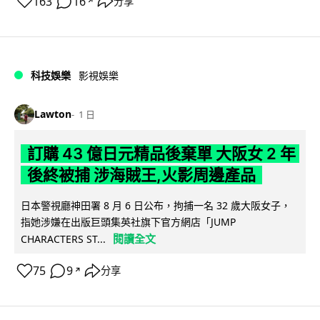
163
16
分享
↗
科技娛樂
影視娛樂
Lawton
1 日
訂購 43 億日元精品後棄單 大阪女 2 年
後終被捕 涉海賊王,火影周邊產品
日本警視廳神田署 8 月 6 日公布，拘捕一名 32 歲大阪女子，
指她涉嫌在出版巨頭集英社旗下官方網店「JUMP
閱讀全文
CHARACTERS ST...
75
9
分享
↗