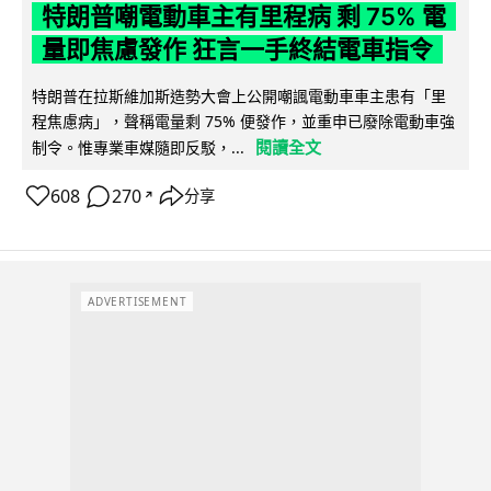
特朗普嘲電動車主有里程病 剩 75% 電
量即焦慮發作 狂言一手終結電車指令
特朗普在拉斯維加斯造勢大會上公開嘲諷電動車車主患有「里
程焦慮病」，聲稱電量剩 75% 便發作，並重申已廢除電動車強
閱讀全文
制令。惟專業車媒隨即反駁，...
608
270
分享
↗
ADVERTISEMENT