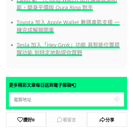
能，變身平價版 Oura Ring 對手
Toyota 加入 Apple Wallet 數碼車匙支援 一
機完成解鎖開車
Tesla 加入「Hey Grok」功能 具智能位置提
醒功能 到特定地點提你買野
📮
更多精彩文章每日送到電子郵箱
讚好
0
看留言
分享