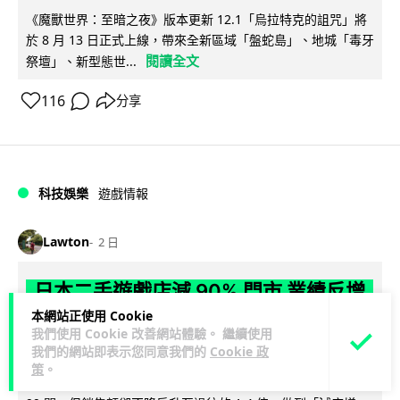
《魔獸世界：至暗之夜》版本更新 12.1「烏拉特克的詛咒」將
於 8 月 13 日正式上線，帶來全新區域「盤蛇島」、地城「毒牙
閱讀全文
祭壇」、新型態世...
116
分享
科技娛樂
遊戲情報
Lawton
2 日
日本二手遊戲店減 90% 門市 業績反增
四成 "懷舊"在 Z 世代變成最潮「新鮮
本網站正使用 Cookie
我們使用 Cookie 改善網站體驗。 繼續使用
感」
我們的網站即表示您同意我們的
Cookie 政
策
。
日本零售巨頭 GEO 將懷舊遊戲銷售門市從 1,000 間大幅減至