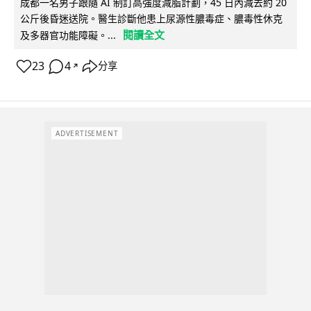
成都一名男子跟隨 AI 制訂高強度減脂計劃，45 日內減去約 20
公斤後昏迷送院。醫生診斷他患上尿源性膿毒症、膿毒性休克
閱讀全文
及多器官功能障礙。...
23
4
分享
↗
ADVERTISEMENT