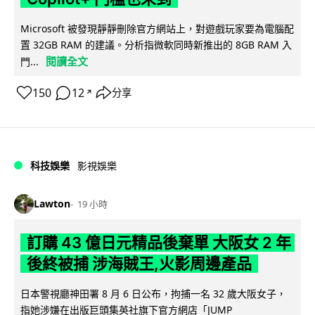
Microsoft 被發現靜靜刪除官方網站上，對遊戲玩家要為電腦配
置 32GB RAM 的建議。分析指微軟同時新推出的 8GB RAM 入
閱讀全文
門...
150
12
分享
↗
科技娛樂
影視娛樂
Lawton
19 小時
訂購 43 億日元精品後棄單 大阪女 2 年
後終被捕 涉海賊王,火影周邊產品
日本警視廳神田署 8 月 6 日公布，拘捕一名 32 歲大阪女子，
指她涉嫌在出版巨頭集英社旗下官方網店「JUMP