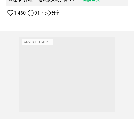
1,460
91
分享
↗
ADVERTISEMENT