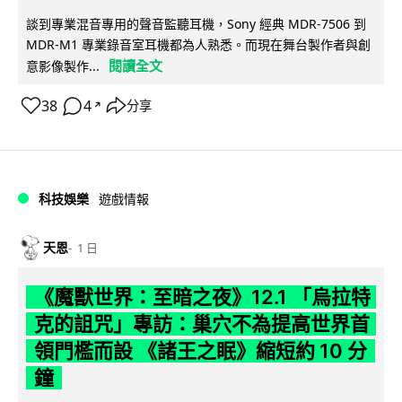
談到專業混音專用的聲音監聽耳機，Sony 經典 MDR-7506 到
MDR-M1 專業錄音室耳機都為人熟悉。而現在舞台製作者與創
閱讀全文
意影像製作...
38
4
分享
↗
科技娛樂
遊戲情報
天恩
1 日
《魔獸世界：至暗之夜》12.1 「烏拉特
克的詛咒」專訪：巢穴不為提高世界首
領門檻而設 《諸王之眠》縮短約 10 分
鐘