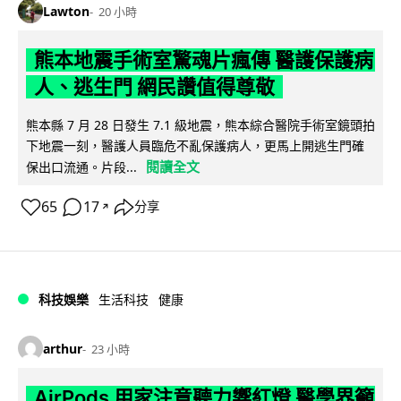
Lawton
20 小時
熊本地震手術室驚魂片瘋傳 醫護保護病
人、逃生門 網民讚值得尊敬
熊本縣 7 月 28 日發生 7.1 級地震，熊本綜合醫院手術室鏡頭拍
下地震一刻，醫護人員臨危不亂保護病人，更馬上開逃生門確
閱讀全文
保出口流通。片段...
65
17
分享
↗
科技娛樂
生活科技
健康
arthur
23 小時
AirPods 用家注意聽力響紅燈 醫學界籲