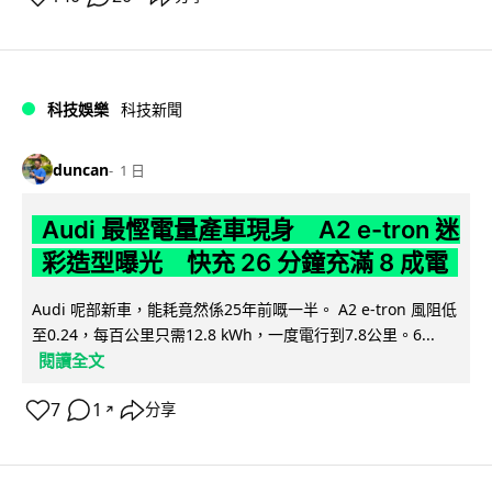
科技娛樂
科技新聞
duncan
1 日
Audi 最慳電量產車現身 A2 e-tron 迷
彩造型曝光 快充 26 分鐘充滿 8 成電
Audi 呢部新車，能耗竟然係25年前嘅一半。 A2 e-tron 風阻低
至0.24，每百公里只需12.8 kWh，一度電行到7.8公里。6...
閱讀全文
7
1
分享
↗