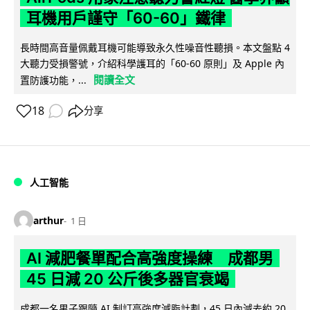
耳機用戶謹守「60-60」鐵律
長時間高音量佩戴耳機可能導致永久性噪音性聽損。本文盤點 4
大聽力受損警號，介紹科學護耳的「60-60 原則」及 Apple 內
閱讀全文
置防護功能，...
18
分享
人工智能
arthur
1 日
AI 減肥餐單配合高強度操練 成都男
45 日減 20 公斤後多器官衰竭
成都一名男子跟隨 AI 制訂高強度減脂計劃，45 日內減去約 20