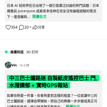
日本 AI 技術界近日出現了一個引發廣泛討論的熱門話題：日本
偶像前 Juice=Juice 成員宮本佳林在完全沒有編程經驗的情況
閱讀全文
下，僅憑藉與...
354
20
分享
↗
商業科技
3D 打印
Vin
14 小時
中三巴士鐵路迷 自製紙皮遙控巴士 門,
水撥識郁 + 實時GPS報站
如果你熱愛一件事，你會熱愛到怎樣的程度？一位就讀中三的
巴士鐵路迷，選擇由零開始，把自己的興趣一步步變成真正可
閱讀全文
以運作的作品。他以紙皮親手製作出...