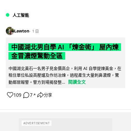
人工智能
Lawton
1 日
中國湖北男自學 AI 「煉金術」 屋內煉
金冒濃煙驚動全區
中國湖北黃石一名男子見金價高企，利用 AI 自學提煉黃金，在
租住單位私設高壓爐及作坊冶煉，過程產生大量刺鼻濃煙，驚
閱讀全文
動鄰居報警。警方到場揭發整...
109
7
分享
↗
ADVERTISEMENT