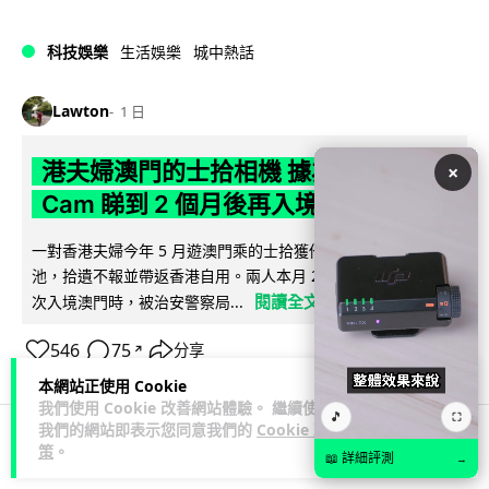
科技娛樂
生活娛樂
城中熱話
Lawton
1 日
港夫婦澳門的士拾相機 據為己有被的士
×
Cam 睇到 2 個月後再入境被捕
一對香港夫婦今年 5 月遊澳門乘的士拾獲他人遺留相機及電
池，拾遺不報並帶返香港自用。兩人本月 2 日經港珠澳大橋再
閱讀全文
次入境澳門時，被治安警察局...
546
75
分享
↗
本網站正使用 Cookie
我們使用 Cookie 改善網站體驗。 繼續使用
🎵
⛶
我們的網站即表示您同意我們的
Cookie 政
策
。
📖 詳細評測
→
3C科技
家居無線