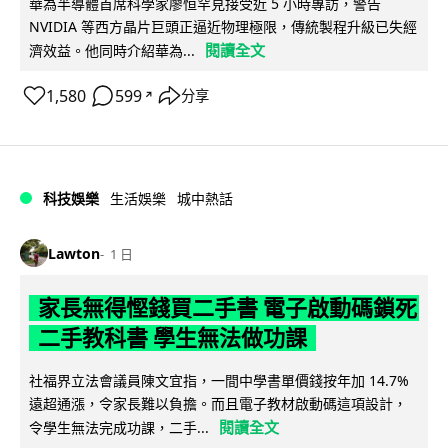
華為半導體首席科學家廖恒罕見接受近 5 小時專訪，警告
NVIDIA 等西方晶片巨頭正逼近物理極限，傳統製程升級已失經
閱讀全文
濟效益。他同時介紹華為...
1,580
599
分享
↗
科技娛樂
生活娛樂
城中熱話
Lawton
1 日
家長無得慳錢買二手書 電子啟動碼鎖死
二手教科書 學生無法做功課
社福界立法會議員陳文宜指，一間中學書單價錢按年加 14.7%
遠超通漲，令家長難以負擔。而且電子教材啟動碼這項設計，
閱讀全文
令學生無法完成功課，二手...