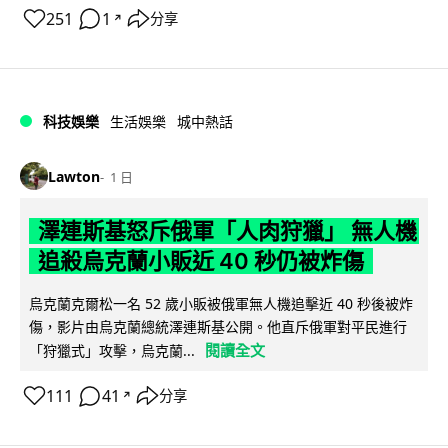
251
1
分享
↗
科技娛樂
生活娛樂
城中熱話
Lawton
1 日
澤連斯基怒斥俄軍「人肉狩獵」 無人機
追殺烏克蘭小販近 40 秒仍被炸傷
烏克蘭克爾松一名 52 歲小販被俄軍無人機追擊近 40 秒後被炸
傷，影片由烏克蘭總統澤連斯基公開。他直斥俄軍對平民進行
閱讀全文
「狩獵式」攻擊，烏克蘭...
111
41
分享
↗