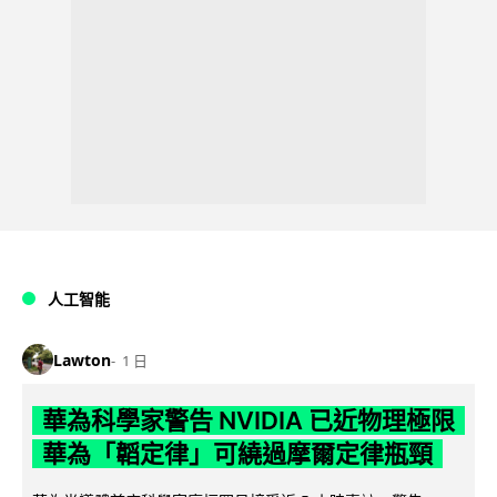
人工智能
Lawton
1 日
華為科學家警告 NVIDIA 已近物理極限
華為「韜定律」可繞過摩爾定律瓶頸