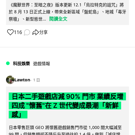
《魔獸世界：至暗之夜》版本更新 12.1「烏拉特克的詛咒」將
於 8 月 13 日正式上線，帶來全新區域「盤蛇島」、地城「毒牙
閱讀全文
祭壇」、新型態世...
116
分享
科技娛樂
遊戲情報
Lawton
1 日
日本二手遊戲店減 90% 門市 業績反增
四成 "懷舊"在 Z 世代變成最潮「新鮮
感」
日本零售巨頭 GEO 將懷舊遊戲銷售門市從 1,000 間大幅減至
99 間，但銷售額卻不降反升至過往的 1.4 倍。做到「減店增