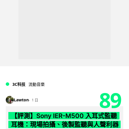
3C科技
流動音樂
89
Lawton
1 日
【評測】Sony IER-M500 入耳式監聽
耳機：現場拍攝、後製監聽與人聲利器