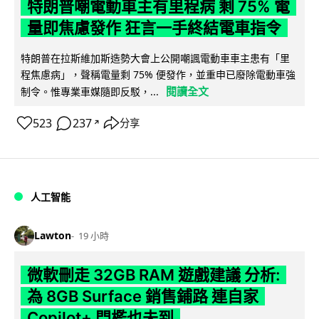
特朗普嘲電動車主有里程病 剩 75% 電
量即焦慮發作 狂言一手終結電車指令
特朗普在拉斯維加斯造勢大會上公開嘲諷電動車車主患有「里
程焦慮病」，聲稱電量剩 75% 便發作，並重申已廢除電動車強
閱讀全文
制令。惟專業車媒隨即反駁，...
523
237
分享
↗
人工智能
Lawton
19 小時
微軟刪走 32GB RAM 遊戲建議 分析:
為 8GB Surface 銷售鋪路 連自家
Copilot+ 門檻也未到