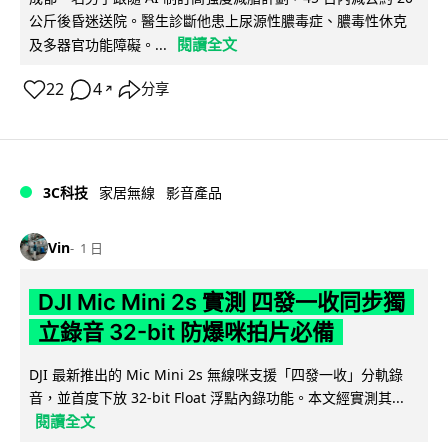
公斤後昏迷送院。醫生診斷他患上尿源性膿毒症、膿毒性休克
閱讀全文
及多器官功能障礙。...
22
4
分享
↗
3C科技
家居無線
影音產品
Vin
1 日
DJI Mic Mini 2s 實測 四發一收同步獨
立錄音 32-bit 防爆咪拍片必備
DJI 最新推出的 Mic Mini 2s 無線咪支援「四發一收」分軌錄
音，並首度下放 32-bit Float 浮點內錄功能。本文經實測其...
閱讀全文