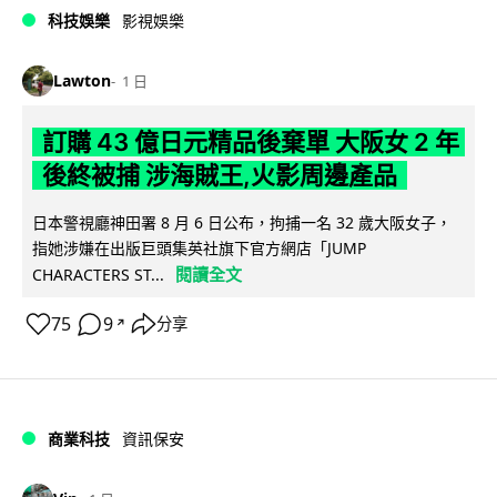
科技娛樂
影視娛樂
Lawton
1 日
訂購 43 億日元精品後棄單 大阪女 2 年
後終被捕 涉海賊王,火影周邊產品
日本警視廳神田署 8 月 6 日公布，拘捕一名 32 歲大阪女子，
指她涉嫌在出版巨頭集英社旗下官方網店「JUMP
閱讀全文
CHARACTERS ST...
75
9
分享
↗
商業科技
資訊保安