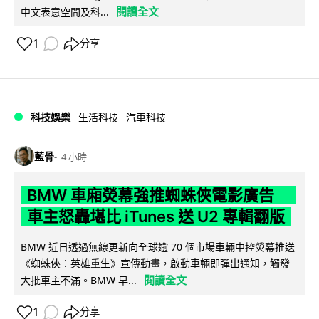
閱讀全文
中文表意空間及科...
1
分享
科技娛樂
生活科技
汽車科技
藍骨
4 小時
BMW 車廂熒幕強推蜘蛛俠電影廣告
車主怒轟堪比 iTunes 送 U2 專輯翻版
BMW 近日透過無線更新向全球逾 70 個市場車輛中控熒幕推送
《蜘蛛俠：英雄重生》宣傳動畫，啟動車輛即彈出通知，觸發
閱讀全文
大批車主不滿。BMW 早...
1
分享