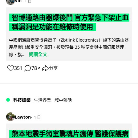
Vin
1 日
智博通路由器爆後門 官方緊急下架止血
稱漏洞是功能在維修時使用
中國網通廠商智博通電子（Zbtlink Electronics）旗下的路由器
產品爆出嚴重安全漏洞，被發現每 35 秒便會與中國伺服器連
閱讀全文
線，旗...
351
78
分享
↗
科技娛樂
生活娛樂
城中熱話
Lawton
1 日
熊本地震手術室驚魂片瘋傳 醫護保護病