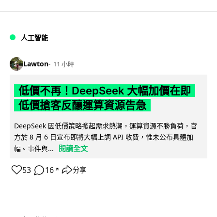
人工智能
Lawton
11 小時
低價不再！DeepSeek 大幅加價在即
低價搶客反釀運算資源告急
DeepSeek 因低價策略掀起需求熱潮，運算資源不勝負荷，官
方於 8 月 6 日宣布即將大幅上調 API 收費，惟未公布具體加
閱讀全文
幅。事件與...
53
16
分享
↗