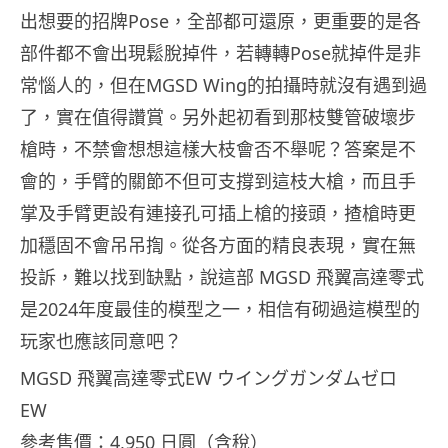
出想要的招牌Pose，全部都可還原，更重要的是各
部件都不會出現鬆脫掉件，若轉轉Pose就掉件是非
常惱人的，但在MGSD Wing的拍攝時就沒有遇到過
了，實在值得讚賞。另外起初看到那枝雙管破壞步
槍時，不禁會想想這樣大枝會否不舉呢？答案是不
會的，手臂的關節不但可支撐到這枝大槍，而且手
掌及手臂更設有連接孔可插上槍的接頭，揸槍時更
加穩固不會吊吊揈。從各方面的精良表現，實在無
投訴，難以找到缺點，說這部 MGSD 飛翼高達零式
是2024年度最佳的模型之一，相信有砌過這模型的
玩家也應該同意吧？
MGSD 飛翼高達零式EW ウイングガンダムゼロ
EW
參考售價：4,950 日圓（含稅）