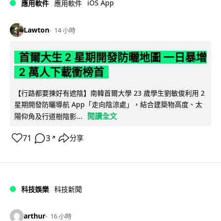
iOS App
應用軟件
應用軟件
Lawton
14 小時
首爾大生 2 星期開發防曬地圖 一日暴增
2 萬人下載衝榜首
【行路都要揀好有遮陰】南韓首爾大學 23 歲學生劉敏俊利用 2
星期開發防曬導航 App「走向陰涼處」，結合建築物高度、太
閱讀全文
陽仰角及行道樹陰影...
71
3
分享
↗
科技娛樂
科技新聞
arthur
16 小時