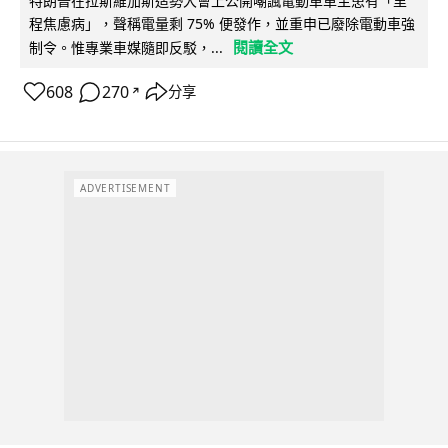
特朗普在拉斯維加斯造勢大會上公開嘲諷電動車車主患有「里
程焦慮病」，聲稱電量剩 75% 便發作，並重申已廢除電動車強
閱讀全文
制令。惟專業車媒隨即反駁，...
608
270
分享
↗
ADVERTISEMENT