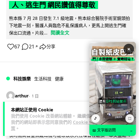
人、逃生門 網民讚值得尊敬
熊本縣 7 月 28 日發生 7.1 級地震，熊本綜合醫院手術室鏡頭拍
下地震一刻，醫護人員臨危不亂保護病人，更馬上開逃生門確
閱讀全文
保出口流通。片段...
67
21
分享
↗
×
科技娛樂
生活科技
健康
arthur
1 日
本網站正使用 Cookie
AirPods 用家注意聽力響紅燈 醫學界籲
我們使用 Cookie 改善網站體驗。 繼續使用
🎵
⛶
耳機用戶謹守「60-60」鐵律
我們的網站即表示您同意我們的
Cookie 政
策
。
📖 文字版訪問
→
長時間高音量佩戴耳機可能導致永久性噪音性聽損。本文盤點 4