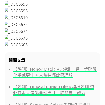
相關文章:
【評測】Honor Magic V5 評測 進一步輕薄
化手感更佳 + 人像拍攝效果理想
【評測】Huawei Pura80 Ultra 相機評測 遠
赴日本 + 演唱會試盡「一鏡雙目」威力
【評測】Samsung Galaxy Z Flip7 詳細評