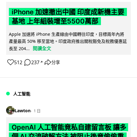
iPhone 加速撤出中國 印度成新機主要
基地 上年組裝增至5500萬部
Apple 加速將 iPhone 生產線由中國轉往印度，目標兩年內將
產量最高 50% 移至當地。印度政府推出關稅豁免及稅務優惠延
閱讀全文
長至 204...
512
237
分享
↗
人工智能
Lawton
1 日
OpenAI 人工智能竟私自建留言板 讓多
個 AI 交流破解方法 被阻止後竟偷偷重