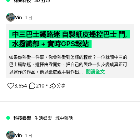
商業科技
3D 打印
Vin
1 日
中三巴士鐵路迷 自製紙皮遙控巴士 門,
水撥識郁 + 實時GPS報站
如果你熱愛一件事，你會熱愛到怎樣的程度？一位就讀中三的
巴士鐵路迷，選擇由零開始，把自己的興趣一步步變成真正可
閱讀全文
以運作的作品。他以紙皮親手製作出...
3,654
210
分享
↗
科技娛樂
生活娛樂
城中熱話
Vin
1 日