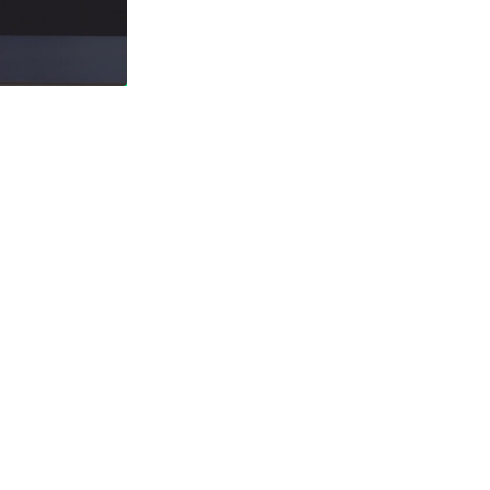
料外洩 Surfshark Antisca...
04.08.2026
汽車科技
Tesla 無預警推出兒童車 無電池
電機一樣秒殺 炒至約港幣39萬
04.08.2026
iPhone app
歐盟再發功 Apple 終答應
iPhone 跨機剪貼簿將可貼 ...
04.08.2026
攝影文化
Sony 授權鏡頭名單公佈 中國廠
平價鏡頭全數缺席 Nikon 已...
04.08.2026