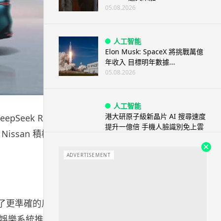
05.08.2026
人工智能
Elon Musk: SpaceX 將挑戰萬億
年收入 目標明年數據...
05.08.2026
人工智能
港大研原子級新晶片 AI 搜尋速度
Seek R1
提升一億倍 手機人臉識別免上雲
ssan 積極
端
05.08.2026
ADVERTISEMENT
旅遊
中國大陸航線燃油附加費今日再
降 連續 3 個月下調
實現了更準確的用
05.08.2026
娛樂系統推薦