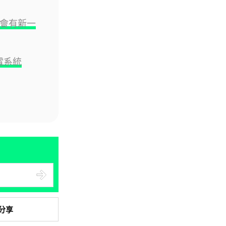
05.08.2026
將會有新一
電子支付
當電子支付大行其道 屈穎妍: 商
油電系統
戶只收現金 唯一可能是逃稅 ...
05.08.2026
人工智能
FBI 探員涉盜 100 萬美元加密
幣 向 ChatGPT 尋求理財及...
05.08.2026
機械人
Powerman 移動充電機械人登港
免鋪樁為的士小巴「送電上門」
分享
05.08.2026