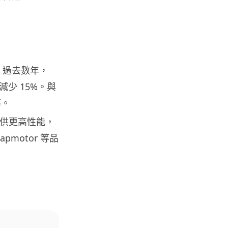
地盤偷吸煙難逃高空法眼 勞工處
出動熱感無人機 擬加 AI 人臉識
別精準...
05.08.2026
勢。過去數年，
人工智能
貨運火箭 沖繩飛台灣僅需 15 分
次減少 15%。與
鐘 Hop Aero 將 5...
率。
05.08.2026
本提供更高性能，
pmotor 等品
遊戲情報
有實體光碟未必代表你擁有遊戲
調查：PS5 34%、Xbox 50...
05.08.2026
人工智能
Elon Musk 稱 SpaceX Tesla 是
地球最強兩間硬件公...