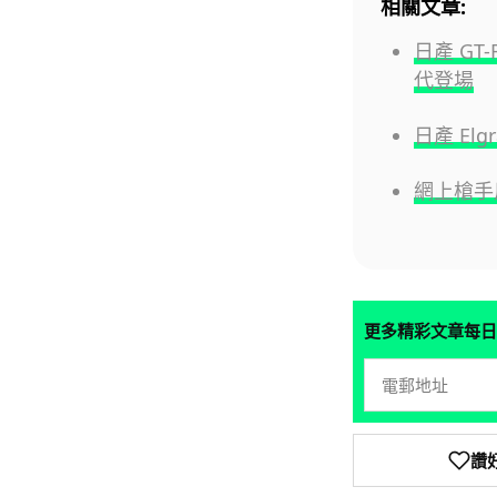
相關文章:
日產 G
代登場
日產 Elg
網上槍手用
更多精彩文章每日
讚