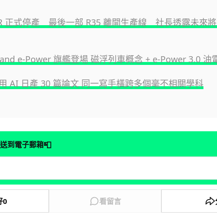
T-R 正式停產 最後一部 R35 離開生產線 社長透露未來
rand e-Power 旗艦登場 磁浮列車概念 + e-Power 3.0 
 AI 日產 30 篇論文 同一寫手橫跨多個毫不相關學科
📮
送到電子郵箱
好
0
看留言