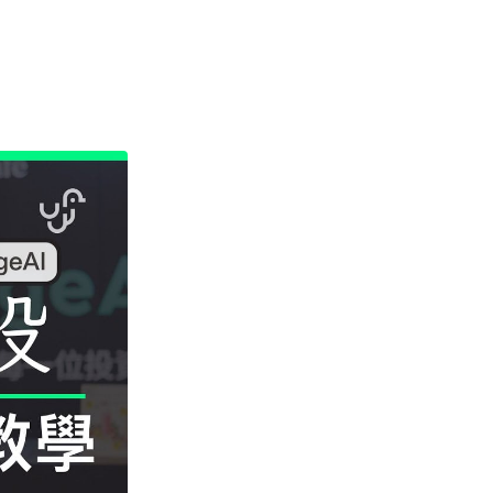
資訊保安
被命令製造「後門」 Apple 再控
告英國政府 加密後門爭議延燒...
04.08.2026
汽車科技
Tesla Model Y 長續航後驅版抵
港 YOHO MALL ...
04.08.2026
人工智能
據報中國憂美國 AI 變武器 不滿
Anthropic 拒正常存取...
04.08.2026
應用軟件
詐騙短訊源源不絕背後是個人資