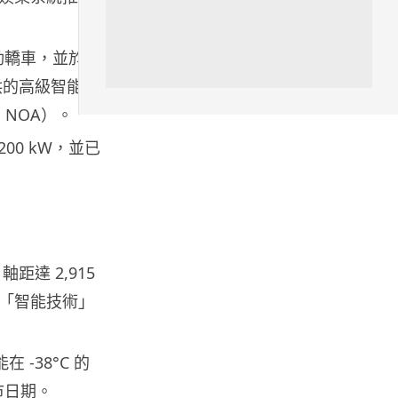
區塊鏈
電動轎車，並於
Fun Coffee 咖啡騙局爆煲 咖啡
包裝虛擬貨幣投資騙局 ...
提供的高級智能駕
05.08.2026
，NOA）。
200 kW，並已
智慧城市
網約車條例生效 有司機暫時停工
避風頭 的士業界籲白牌 &#8...
05.08.2026
，軸距達 2,915
人工智能
白宮拒測中國開放 AI 模型 業界
「智能技術」
質疑安全框架選擇性執行
05.08.2026
 -38°C 的
市日期。
人工智能