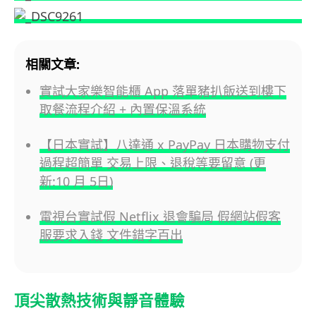
相關文章:
實試大家樂智能櫃 App 落單豬扒飯送到樓下
取餐流程介紹 + 內置保溫系統
【日本實試】八達通 x PayPay 日本購物支付
過程超簡單 交易上限、退稅等要留意 (更
新:10 月 5日)
電視台實試假 Netflix 退會騙局 假網站假客
服要求入錢 文件錯字百出
頂尖散熱技術與靜音體驗