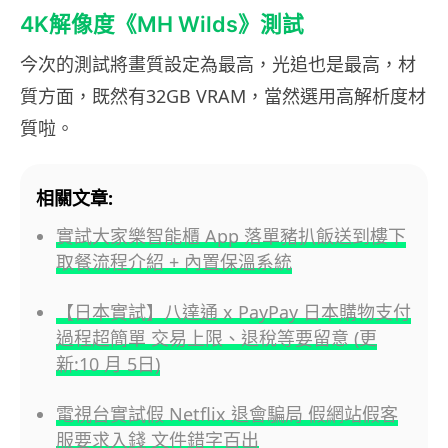
4K解像度《MH Wilds》測試
今次的測試將畫質設定為最高，光追也是最高，材
質方面，既然有32GB VRAM，當然選用高解析度材
質啦。
相關文章:
實試大家樂智能櫃 App 落單豬扒飯送到樓下
取餐流程介紹 + 內置保溫系統
【日本實試】八達通 x PayPay 日本購物支付
過程超簡單 交易上限、退稅等要留意 (更
新:10 月 5日)
電視台實試假 Netflix 退會騙局 假網站假客
服要求入錢 文件錯字百出