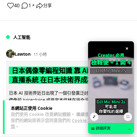
40
1
分享
↗
人工智能
×
Lawton
11 小時
日本偶像零編程知識 靠 AI 搞了一整個
直播系統 在日本技術界成為話題
日本 AI 技術界近日出現了一個引發廣泛討論的熱門話題：日本
偶像前 Juice=Juice 成員宮本佳林在完全沒有編程經驗的情況
閱讀全文
下，僅憑藉與...
本網站正使用 Cookie
我們使用 Cookie 改善網站體驗。 繼續使用
🎵
⛶
我們的網站即表示您同意我們的
Cookie 政
194
10
分享
↗
策
。
📖 詳細評測
→