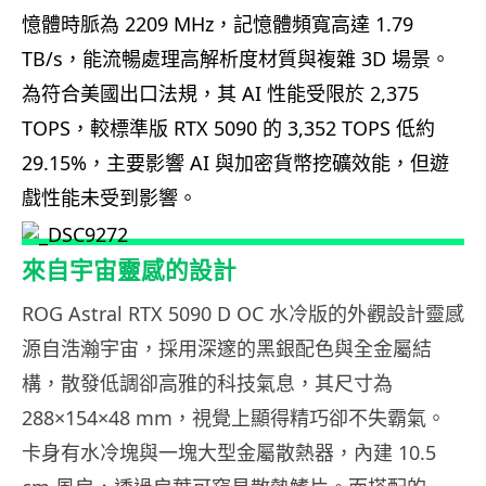
憶體時脈為
2209 MHz
，記憶體頻寬高達
1.79
TB/s
，能流暢處理高解析度材質與複雜 3D 場景。
為符合美國出口法規，其 AI 性能受限於
2,375
TOPS
，較標準版 RTX 5090 的
3,352 TOPS
低約
29.15%
，主要影響 AI 與加密貨幣挖礦效能，但遊
戲性能未受到影響。
來自宇宙靈感的設計
ROG Astral RTX 5090 D OC 水冷版的外觀設計靈感
源自浩瀚宇宙，採用深邃的黑銀配色與全金屬結
構，散發低調卻高雅的科技氣息，其尺寸為
288×154×48 mm，視覺上顯得精巧卻不失霸氣。
卡身有水冷塊與一塊大型金屬散熱器，內建 10.5