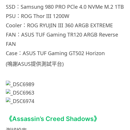
SSD：Samsung 980 PRO PCle 4.0 NVMe M.2 1TB
PSU：ROG Thor III 1200W
Cooler：ROG RYUJIN III 360 ARGB EXTREME
FAN：ASUS TUF Gaming TR120 ARGB Reverse
FAN
Case：ASUS TUF Gaming GT502 Horizon
(鳴謝ASUS提供測試平台)
《Assassin’s Creed Shadows》