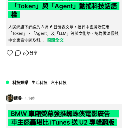
「Token」與「Agent」動搖科技話語
權
人民網旗下評論於 8 月 6 日發表文章，批評中國廣泛使用
「Token」、「Agent」及「LLM」等英文術語，認為做法侵蝕
閱讀全文
中文表意空間及科...
分享
科技娛樂
生活科技
汽車科技
藍骨
4 小時
BMW 車廂熒幕強推蜘蛛俠電影廣告
車主怒轟堪比 iTunes 送 U2 專輯翻版