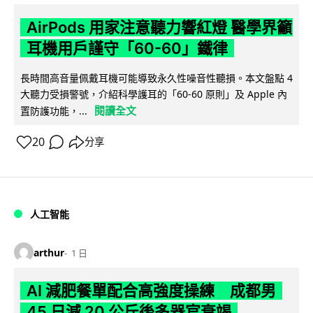
AirPods 用家注意聽力響紅燈 醫學界籲
耳機用戶謹守「60-60」鐵律
長時間高音量佩戴耳機可能導致永久性噪音性聽損。本文盤點 4
大聽力受損警號，介紹科學護耳的「60-60 原則」及 Apple 內
閱讀全文
置防護功能，...
20
分享
人工智能
arthur
1 日
AI 減肥餐單配合高強度操練 成都男
45 日減 20 公斤後多器官衰竭