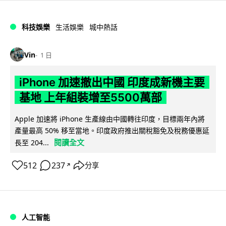
科技娛樂
生活娛樂
城中熱話
Vin
1 日
iPhone 加速撤出中國 印度成新機主要
基地 上年組裝增至5500萬部
Apple 加速將 iPhone 生產線由中國轉往印度，目標兩年內將
產量最高 50% 移至當地。印度政府推出關稅豁免及稅務優惠延
閱讀全文
長至 204...
512
237
分享
↗
人工智能