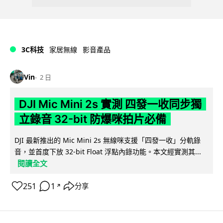
3C科技
家居無線
影音產品
Vin
2 日
DJI Mic Mini 2s 實測 四發一收同步獨
立錄音 32-bit 防爆咪拍片必備
DJI 最新推出的 Mic Mini 2s 無線咪支援「四發一收」分軌錄
音，並首度下放 32-bit Float 浮點內錄功能。本文經實測其...
閱讀全文
251
1
分享
↗