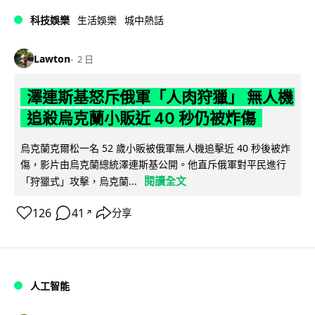
科技娛樂
生活娛樂
城中熱話
Lawton
2 日
澤連斯基怒斥俄軍「人肉狩獵」 無人機
追殺烏克蘭小販近 40 秒仍被炸傷
烏克蘭克爾松一名 52 歲小販被俄軍無人機追擊近 40 秒後被炸
傷，影片由烏克蘭總統澤連斯基公開。他直斥俄軍對平民進行
閱讀全文
「狩獵式」攻擊，烏克蘭...
126
41
分享
↗
人工智能