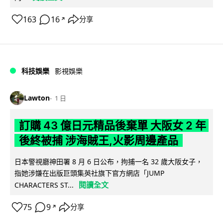
163
16
分享
↗
科技娛樂
影視娛樂
Lawton
1 日
訂購 43 億日元精品後棄單 大阪女 2 年
後終被捕 涉海賊王,火影周邊產品
日本警視廳神田署 8 月 6 日公布，拘捕一名 32 歲大阪女子，
指她涉嫌在出版巨頭集英社旗下官方網店「JUMP
閱讀全文
CHARACTERS ST...
75
9
分享
↗