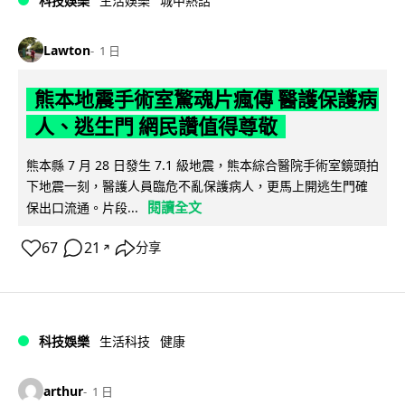
科技娛樂
生活娛樂
城中熱話
Lawton
1 日
熊本地震手術室驚魂片瘋傳 醫護保護病
人、逃生門 網民讚值得尊敬
熊本縣 7 月 28 日發生 7.1 級地震，熊本綜合醫院手術室鏡頭拍
下地震一刻，醫護人員臨危不亂保護病人，更馬上開逃生門確
閱讀全文
保出口流通。片段...
67
21
分享
↗
科技娛樂
生活科技
健康
arthur
1 日