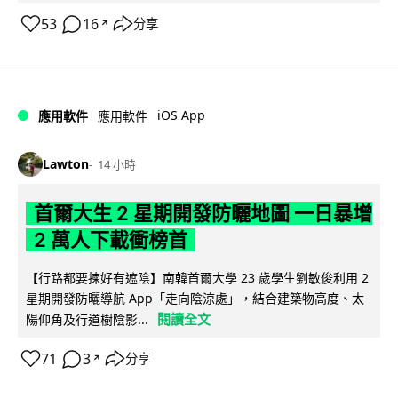
53
16
分享
↗
iOS App
應用軟件
應用軟件
Lawton
14 小時
首爾大生 2 星期開發防曬地圖 一日暴增
2 萬人下載衝榜首
【行路都要揀好有遮陰】南韓首爾大學 23 歲學生劉敏俊利用 2
星期開發防曬導航 App「走向陰涼處」，結合建築物高度、太
閱讀全文
陽仰角及行道樹陰影...
71
3
分享
↗