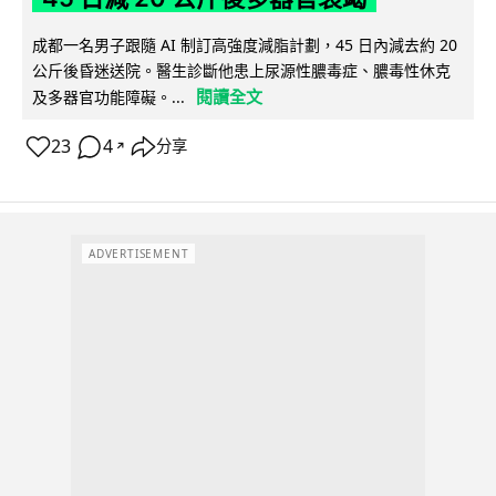
成都一名男子跟隨 AI 制訂高強度減脂計劃，45 日內減去約 20
公斤後昏迷送院。醫生診斷他患上尿源性膿毒症、膿毒性休克
閱讀全文
及多器官功能障礙。...
23
4
分享
↗
ADVERTISEMENT