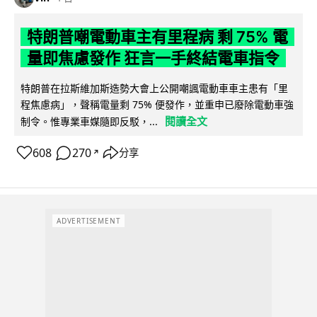
特朗普嘲電動車主有里程病 剩 75% 電
量即焦慮發作 狂言一手終結電車指令
特朗普在拉斯維加斯造勢大會上公開嘲諷電動車車主患有「里
程焦慮病」，聲稱電量剩 75% 便發作，並重申已廢除電動車強
閱讀全文
制令。惟專業車媒隨即反駁，...
608
270
分享
↗
ADVERTISEMENT