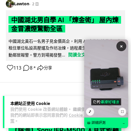
Lawton
2 日
中國湖北男自學 AI 「煉金術」 屋內煉
金冒濃煙驚動全區
中國湖北黃石一名男子見金價高企，利用 AI 自學提煉黃金，在
×
租住單位私設高壓爐及作坊冶煉，過程產生大量刺鼻濃煙，驚
閱讀全文
動鄰居報警。警方到場揭發整...
113
8
分享
↗
3C科技
流動音樂
89
本網站正使用 Cookie
我們使用 Cookie 改善網站體驗。 繼續使用
🎵
⛶
Lawton
2 日
我們的網站即表示您同意我們的
Cookie 政
策
。
📖 詳細評測
→
【評測】Sony IER-M500 入耳式監聽