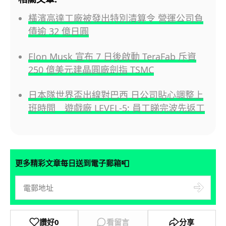
橫濱高達工廠被發出特別清算令 營運公司負
債逾 32 億日圓
Elon Musk 宣布 7 日後啟動 TeraFab 斥資
250 億美元建晶圓廠劍指 TSMC
日本隊世界盃出線對巴西 日公司貼心調整上
班時間 遊戲廠 LEVEL-5: 員工睇完波先返工
📮
更多精彩文章每日送到電子郵箱
讚好
0
看留言
分享