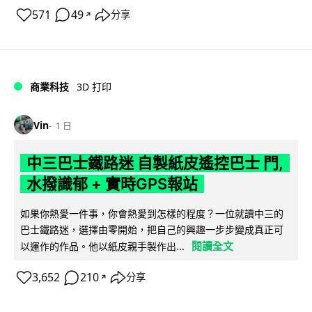
571
49
分享
↗
商業科技
3D 打印
Vin
1 日
中三巴士鐵路迷 自製紙皮遙控巴士 門,
水撥識郁 + 實時GPS報站
如果你熱愛一件事，你會熱愛到怎樣的程度？一位就讀中三的
巴士鐵路迷，選擇由零開始，把自己的興趣一步步變成真正可
閱讀全文
以運作的作品。他以紙皮親手製作出...
3,652
210
分享
↗