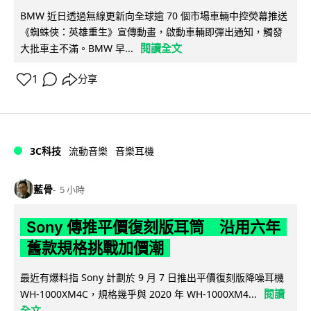
BMW 近日透過無線更新向全球逾 70 個市場車輛中控熒幕推送
《蜘蛛俠：英雄重生》宣傳動畫，啟動車輛即彈出通知，觸發
閱讀全文
大批車主不滿。BMW 早...
1
分享
3C科技
流動音樂
音樂耳機
藍骨
5 小時
Sony 傳推平價復刻版耳筒 沿用六年
舊款規格挑戰加價潮
最近有爆料指 Sony 計劃於 9 月 7 日推出平價復刻版降噪耳機
閱讀
WH-1000XM4C，規格幾乎與 2020 年 WH-1000XM4...
全文