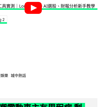
g 2
活娛樂
城中熱話