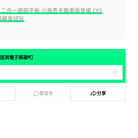
13 二合一遊戲平板 小島秀夫聯乘版登場 CES
現場親身試玩
📮
送到電子郵箱
看留言
分享