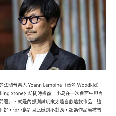
國音樂人 Yoann Lemoine（藝名 Woodkid）
lling Stone》訪問時透露，小島在一次會面中坦言
問題」，就是內部測試玩家太過喜歡這款作品。這
利好，但小島卻因此感到不對勁，認為作品若被普