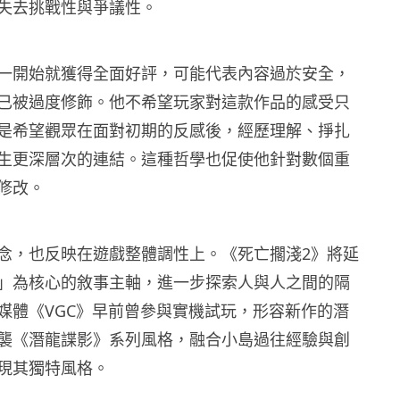
失去挑戰性與爭議性。
一開始就獲得全面好評，可能代表內容過於安全，
已被過度修飾。他不希望玩家對這款作品的感受只
是希望觀眾在面對初期的反感後，經歷理解、掙扎
生更深層次的連結。這種哲學也促使他針對數個重
修改。
念，也反映在遊戲整體調性上。《死亡擱淺2》將延
」為核心的敘事主軸，進一步探索人與人之間的隔
媒體《VGC》早前曾參與實機試玩，形容新作的潛
襲《潛龍諜影》系列風格，融合小島過往經驗與創
現其獨特風格。