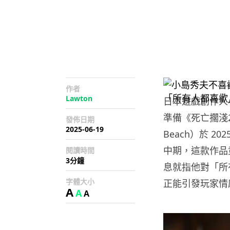
作者
Lawton
日本遊戲創作人小島
準備《死亡擱淺2：冥
發佈日期
2025-06-19
Beach）於 202
中期，這款作品
閱讀時間
3分鐘
息就指他對「所
字體大小
正能引發玩家情
A
A
A