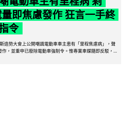
嘲電動車主有里程病 剩
 電量即焦慮發作 狂言一手終
指令
斯造勢大會上公開嘲諷電動車車主患有「里程焦慮病」，聲
便發作，並重申已廢除電動車強制令。惟專業車媒隨即反駁，...