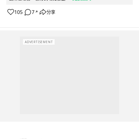
105
7
分享
↗
ADVERTISEMENT