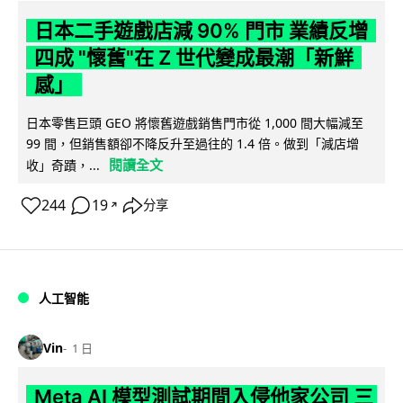
日本二手遊戲店減 90% 門市 業績反增
四成 "懷舊"在 Z 世代變成最潮「新鮮
感」
日本零售巨頭 GEO 將懷舊遊戲銷售門市從 1,000 間大幅減至
99 間，但銷售額卻不降反升至過往的 1.4 倍。做到「減店增
閱讀全文
收」奇蹟，...
244
19
分享
↗
人工智能
Vin
1 日
Meta AI 模型測試期間入侵他家公司 三