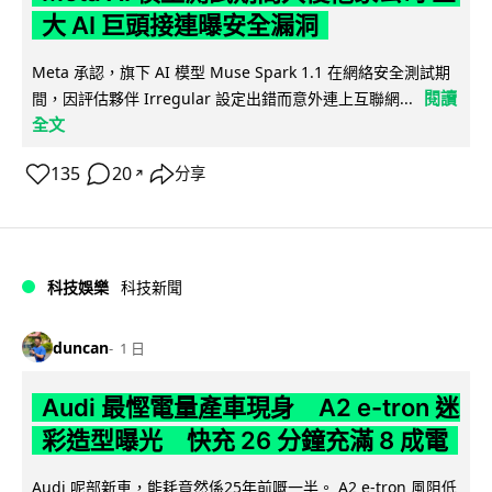
大 AI 巨頭接連曝安全漏洞
Meta 承認，旗下 AI 模型 Muse Spark 1.1 在網絡安全測試期
閱讀
間，因評估夥伴 Irregular 設定出錯而意外連上互聯網...
全文
135
20
分享
↗
科技娛樂
科技新聞
duncan
1 日
Audi 最慳電量產車現身 A2 e-tron 迷
彩造型曝光 快充 26 分鐘充滿 8 成電
Audi 呢部新車，能耗竟然係25年前嘅一半。 A2 e-tron 風阻低