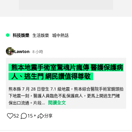
科技娛樂
生活娛樂
城中熱話
Lawton
8 小時
熊本地震手術室驚魂片瘋傳 醫護保護病
人、逃生門 網民讚值得尊敬
熊本縣 7 月 28 日發生 7.1 級地震，熊本綜合醫院手術室鏡頭拍
下地震一刻，醫護人員臨危不亂保護病人，更馬上開逃生門確
閱讀全文
保出口流通。片段...
52
15
分享
↗