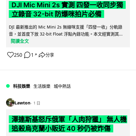
DJI Mic Mini 2s 實測 四發一收同步獨
立錄音 32-bit 防爆咪拍片必備
DJI 最新推出的 Mic Mini 2s 無線咪支援「四發一收」分軌錄
音，並首度下放 32-bit Float 浮點內錄功能。本文經實測其...
閱讀全文
250
1
分享
↗
科技娛樂
生活娛樂
城中熱話
Lawton
1 日
澤連斯基怒斥俄軍「人肉狩獵」 無人機
追殺烏克蘭小販近 40 秒仍被炸傷