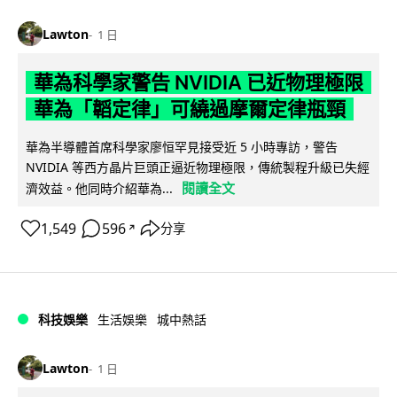
Lawton
1 日
華為科學家警告 NVIDIA 已近物理極限
華為「韜定律」可繞過摩爾定律瓶頸
華為半導體首席科學家廖恒罕見接受近 5 小時專訪，警告
NVIDIA 等西方晶片巨頭正逼近物理極限，傳統製程升級已失經
閱讀全文
濟效益。他同時介紹華為...
1,549
596
分享
↗
科技娛樂
生活娛樂
城中熱話
Lawton
1 日