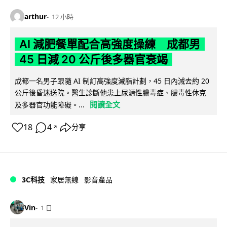
arthur
12 小時
AI 減肥餐單配合高強度操練 成都男
45 日減 20 公斤後多器官衰竭
成都一名男子跟隨 AI 制訂高強度減脂計劃，45 日內減去約 20
公斤後昏迷送院。醫生診斷他患上尿源性膿毒症、膿毒性休克
閱讀全文
及多器官功能障礙。...
18
4
分享
↗
3C科技
家居無線
影音產品
Vin
1 日