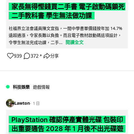
家長無得慳錢買二手書 電子啟動碼鎖死
二手教科書 學生無法做功課
社福界立法會議員陳文宜指，一間中學書單價錢按年加 14.7%
遠超通漲，令家長難以負擔。而且電子教材啟動碼這項設計，
閱讀全文
令學生無法完成功課，二手...
939
372
分享
↗
科技娛樂
遊戲情報
Lawton
1 日
PlayStation 確認停產實體光碟 包裝印
出重要通告 2028 年 1 月後不出光碟遊