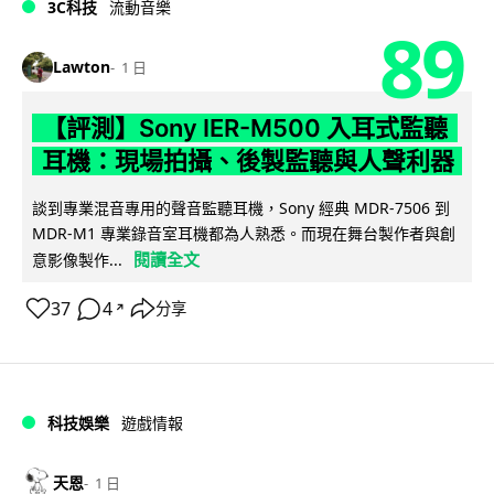
3C科技
流動音樂
89
Lawton
1 日
【評測】Sony IER-M500 入耳式監聽
耳機：現場拍攝、後製監聽與人聲利器
談到專業混音專用的聲音監聽耳機，Sony 經典 MDR-7506 到
MDR-M1 專業錄音室耳機都為人熟悉。而現在舞台製作者與創
閱讀全文
意影像製作...
37
4
分享
↗
科技娛樂
遊戲情報
天恩
1 日