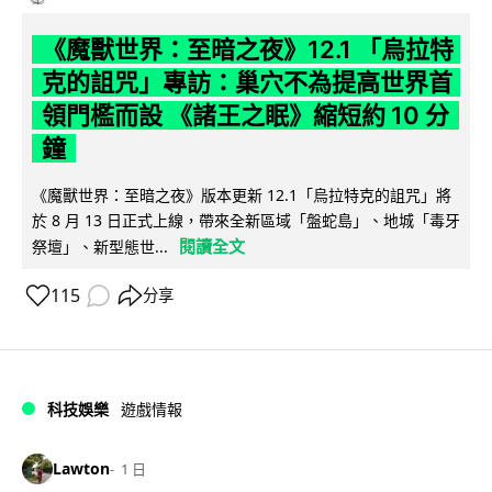
《魔獸世界：至暗之夜》12.1 「烏拉特
克的詛咒」專訪：巢穴不為提高世界首
領門檻而設 《諸王之眠》縮短約 10 分
鐘
《魔獸世界：至暗之夜》版本更新 12.1「烏拉特克的詛咒」將
於 8 月 13 日正式上線，帶來全新區域「盤蛇島」、地城「毒牙
閱讀全文
祭壇」、新型態世...
115
分享
科技娛樂
遊戲情報
Lawton
1 日