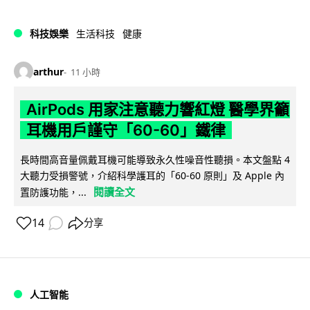
科技娛樂
生活科技
健康
arthur
11 小時
AirPods 用家注意聽力響紅燈 醫學界籲
耳機用戶謹守「60-60」鐵律
長時間高音量佩戴耳機可能導致永久性噪音性聽損。本文盤點 4
大聽力受損警號，介紹科學護耳的「60-60 原則」及 Apple 內
閱讀全文
置防護功能，...
14
分享
人工智能