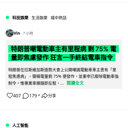
科技娛樂
生活娛樂
城中熱話
Vin
7 小時
特朗普嘲電動車主有里程病 剩 75% 電
量即焦慮發作 狂言一手終結電車指令
特朗普在拉斯維加斯造勢大會上公開嘲諷電動車車主患有「里
程焦慮病」，聲稱電量剩 75% 便發作，並重申已廢除電動車強
閱讀全文
制令。惟專業車媒隨即反駁，...
407
179
分享
↗
人工智能