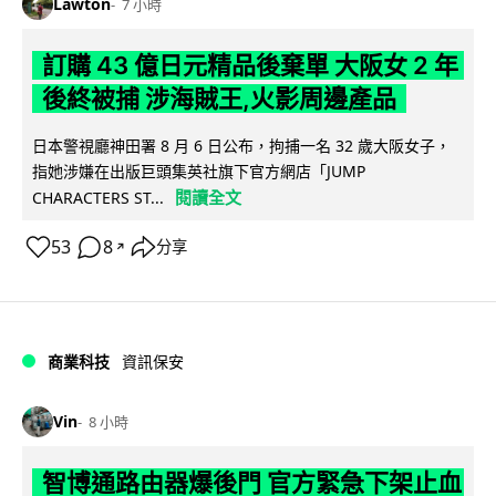
Lawton
7 小時
訂購 43 億日元精品後棄單 大阪女 2 年
後終被捕 涉海賊王,火影周邊產品
日本警視廳神田署 8 月 6 日公布，拘捕一名 32 歲大阪女子，
指她涉嫌在出版巨頭集英社旗下官方網店「JUMP
閱讀全文
CHARACTERS ST...
53
8
分享
↗
商業科技
資訊保安
Vin
8 小時
智博通路由器爆後門 官方緊急下架止血