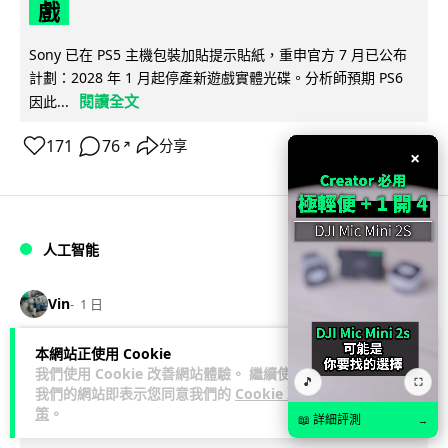
戲
Sony 已在 PS5 主機包裝加貼提示貼紙，重申官方 7 月已公布
計劃：2028 年 1 月起停產新遊戲實體光碟。分析師預期 PS6
閱讀全文
因此...
171
76
分享
↗
×
人工智能
Vin
1 日
本網站正使用 Cookie
Samsung 展示 Galaxy AI 新方向 未來
我們使用 Cookie 改善網站體驗。 繼續使用
🎵
⛶
手機毋須輸入文字 轉向 Agent 全自動操
我們的網站即表示您同意我們的
Cookie 政
策
。
作
📖 詳細評測
→