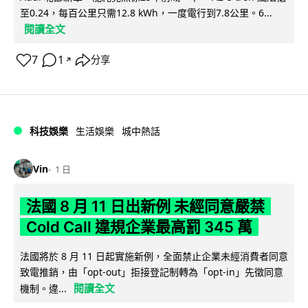
至0.24，每百公里只需12.8 kWh，一度電行到7.8公里。6...
閱讀全文
7
1
分享
↗
科技娛樂
生活娛樂
城中熱話
Vin
1 日
法國 8 月 11 日出新例 未經同意嚴禁
Cold Call 違規企業最高罰 345 萬
法國將於 8 月 11 日起實施新例，全面禁止企業未經消費者同意
致電推銷，由「opt-out」拒接登記制轉為「opt-in」先徵同意
閱讀全文
機制。違...