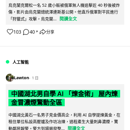
烏克蘭克爾松一名 52 歲小販被俄軍無人機追擊近 40 秒後被炸
傷，影片由烏克蘭總統澤連斯基公開。他直斥俄軍對平民進行
閱讀全文
「狩獵式」攻擊，烏克蘭...
103
40
分享
↗
人工智能
Lawton
1 日
中國湖北男自學 AI 「煉金術」 屋內煉
金冒濃煙驚動全區
中國湖北黃石一名男子見金價高企，利用 AI 自學提煉黃金，在
租住單位私設高壓爐及作坊冶煉，過程產生大量刺鼻濃煙，驚
閱讀全文
動鄰居報警。警方到場揭發整...