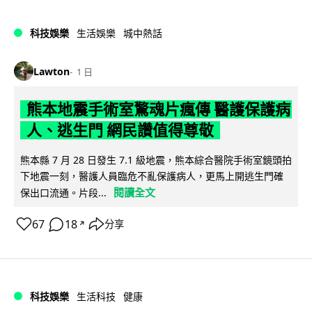
科技娛樂
生活娛樂
城中熱話
Lawton
1 日
熊本地震手術室驚魂片瘋傳 醫護保護病
人、逃生門 網民讚值得尊敬
熊本縣 7 月 28 日發生 7.1 級地震，熊本綜合醫院手術室鏡頭拍
下地震一刻，醫護人員臨危不亂保護病人，更馬上開逃生門確
閱讀全文
保出口流通。片段...
67
18
分享
↗
科技娛樂
生活科技
健康