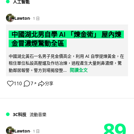
人工智能
Lawton
1 日
中國湖北男自學 AI 「煉金術」 屋內煉
金冒濃煙驚動全區
中國湖北黃石一名男子見金價高企，利用 AI 自學提煉黃金，在
租住單位私設高壓爐及作坊冶煉，過程產生大量刺鼻濃煙，驚
閱讀全文
動鄰居報警。警方到場揭發整...
110
7
分享
↗
3C科技
流動音樂
89
Lawton
1 日