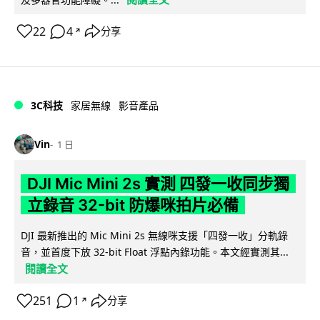
22
4
分享
↗
3C科技
家居無線
影音產品
Vin
1 日
DJI Mic Mini 2s 實測 四發一收同步獨
立錄音 32-bit 防爆咪拍片必備
DJI 最新推出的 Mic Mini 2s 無線咪支援「四發一收」分軌錄
音，並首度下放 32-bit Float 浮點內錄功能。本文經實測其...
閱讀全文
251
1
分享
↗