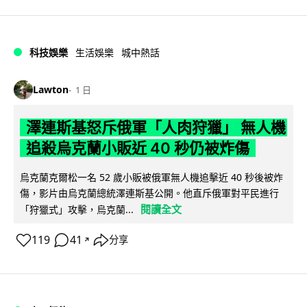
科技娛樂
生活娛樂
城中熱話
Lawton
1 日
澤連斯基怒斥俄軍「人肉狩獵」 無人機
追殺烏克蘭小販近 40 秒仍被炸傷
烏克蘭克爾松一名 52 歲小販被俄軍無人機追擊近 40 秒後被炸
傷，影片由烏克蘭總統澤連斯基公開。他直斥俄軍對平民進行
閱讀全文
「狩獵式」攻擊，烏克蘭...
119
41
分享
↗