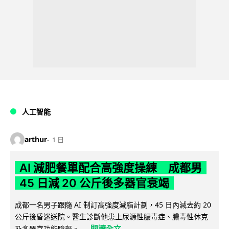
人工智能
arthur
1 日
AI 減肥餐單配合高強度操練 成都男
45 日減 20 公斤後多器官衰竭
成都一名男子跟隨 AI 制訂高強度減脂計劃，45 日內減去約 20
公斤後昏迷送院。醫生診斷他患上尿源性膿毒症、膿毒性休克
閱讀全文
及多器官功能障礙。...