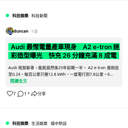
科技娛樂
科技新聞
duncan
1 日
Audi 最慳電量產車現身 A2 e-tron 迷
彩造型曝光 快充 26 分鐘充滿 8 成電
Audi 呢部新車，能耗竟然係25年前嘅一半。 A2 e-tron 風阻低
至0.24，每百公里只需12.8 kWh，一度電行到7.8公里。6...
閱讀全文
7
1
分享
↗
科技娛樂
生活娛樂
城中熱話