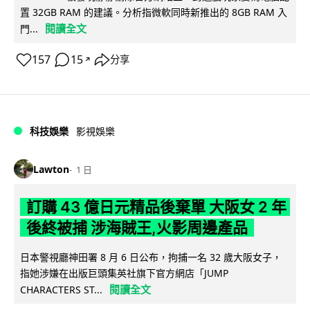
置 32GB RAM 的建議。分析指微軟同時新推出的 8GB RAM 入
閱讀全文
門...
157
15
分享
↗
科技娛樂
影視娛樂
Lawton
1 日
訂購 43 億日元精品後棄單 大阪女 2 年
後終被捕 涉海賊王,火影周邊產品
日本警視廳神田署 8 月 6 日公布，拘捕一名 32 歲大阪女子，
指她涉嫌在出版巨頭集英社旗下官方網店「JUMP
閱讀全文
CHARACTERS ST...