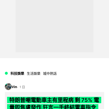
科技娛樂
生活娛樂
城中熱話
Vin
1 日
特朗普嘲電動車主有里程病 剩 75% 電
量即焦慮發作 狂言一手終結電車指令