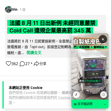
Vin
1 日
法國 8 月 11 日出新例 未經同意嚴禁
Cold Call 違規企業最高罰 345 萬
×
法國將於 8 月 11 日起實施新例，全面禁止企業未經消費者同意
致電推銷，由「opt-out」拒接登記制轉為「opt-in」先徵同意
閱讀全文
機制。違...
362
27
分享
↗
本網站正使用 Cookie
人工智能
我們使用 Cookie 改善網站體驗。 繼續使用
🎵
⛶
我們的網站即表示您同意我們的
Cookie 政
策
。
Lawton
2 日
📖 文字版訪問
→