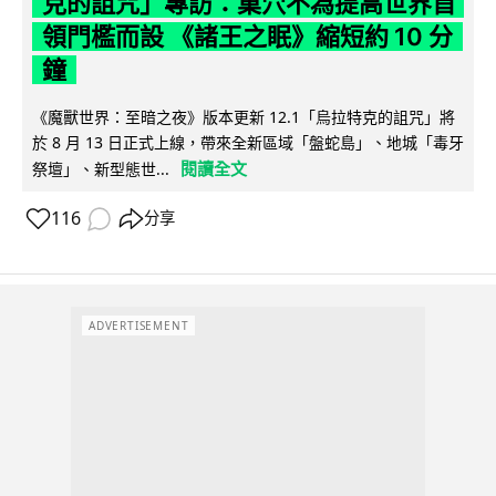
克的詛咒」專訪：巢穴不為提高世界首
領門檻而設 《諸王之眠》縮短約 10 分
鐘
《魔獸世界：至暗之夜》版本更新 12.1「烏拉特克的詛咒」將
於 8 月 13 日正式上線，帶來全新區域「盤蛇島」、地城「毒牙
閱讀全文
祭壇」、新型態世...
116
分享
ADVERTISEMENT