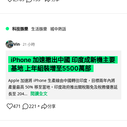
科技娛樂
生活娛樂
城中熱話
Vin
21 小時
iPhone 加速撤出中國 印度成新機主要
基地 上年組裝增至5500萬部
Apple 加速將 iPhone 生產線由中國轉往印度，目標兩年內將
產量最高 50% 移至當地。印度政府推出關稅豁免及稅務優惠延
閱讀全文
長至 204...
471
221
分享
↗