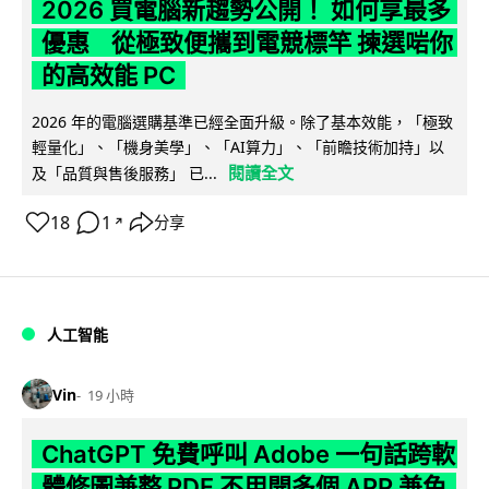
2026 買電腦新趨勢公開！ 如何享最多
優惠 從極致便攜到電競標竿 揀選啱你
的高效能 PC
2026 年的電腦選購基準已經全面升級。除了基本效能，「極致
輕量化」、「機身美學」、「AI算力」、「前瞻技術加持」以
閱讀全文
及「品質與售後服務」 已...
18
1
分享
↗
人工智能
Vin
19 小時
ChatGPT 免費呼叫 Adobe 一句話跨軟
體修圖兼整 PDF 不用開多個 APP 兼免