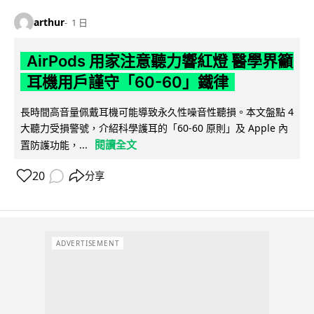
arthur
1 日
AirPods 用家注意聽力響紅燈 醫學界籲
耳機用戶謹守「60-60」鐵律
長時間高音量佩戴耳機可能導致永久性噪音性聽損。本文盤點 4
大聽力受損警號，介紹科學護耳的「60-60 原則」及 Apple 內
閱讀全文
置防護功能，...
20
分享
ADVERTISEMENT