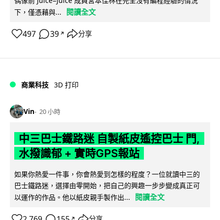
偶像前 Juice=Juice 成員宮本佳林在完全沒有編程經驗的情況
閱讀全文
下，僅憑藉與...
497
39
分享
↗
商業科技
3D 打印
Vin
20 小時
中三巴士鐵路迷 自製紙皮遙控巴士 門,
水撥識郁 + 實時GPS報站
如果你熱愛一件事，你會熱愛到怎樣的程度？一位就讀中三的
巴士鐵路迷，選擇由零開始，把自己的興趣一步步變成真正可
閱讀全文
以運作的作品。他以紙皮親手製作出...
2,769
155
分享
↗