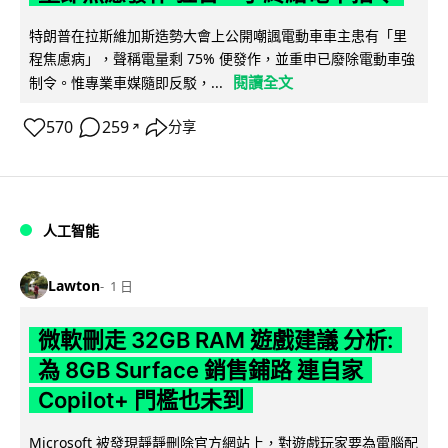
特朗普在拉斯維加斯造勢大會上公開嘲諷電動車車主患有「里
程焦慮病」，聲稱電量剩 75% 便發作，並重申已廢除電動車強
閱讀全文
制令。惟專業車媒隨即反駁，...
570
259
分享
↗
人工智能
Lawton
1 日
微軟刪走 32GB RAM 遊戲建議 分析:
為 8GB Surface 銷售鋪路 連自家
Copilot+ 門檻也未到
Microsoft 被發現靜靜刪除官方網站上，對遊戲玩家要為電腦配