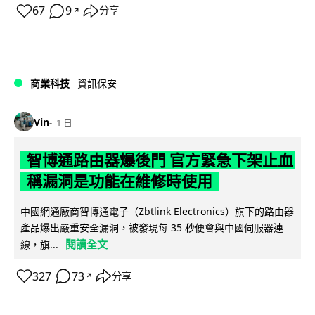
67
9
分享
↗
商業科技
資訊保安
Vin
1 日
智博通路由器爆後門 官方緊急下架止血
稱漏洞是功能在維修時使用
中國網通廠商智博通電子（Zbtlink Electronics）旗下的路由器
產品爆出嚴重安全漏洞，被發現每 35 秒便會與中國伺服器連
閱讀全文
線，旗...
327
73
分享
↗