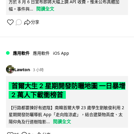
方於 8 月 6 日宣布即將大幅上調 API 收費，惟未公布具體加
閱讀全文
幅。事件與...
分享
iOS App
應用軟件
應用軟件
Lawton
3 小時
首爾大生 2 星期開發防曬地圖 一日暴增
2 萬人下載衝榜首
【行路都要揀好有遮陰】南韓首爾大學 23 歲學生劉敏俊利用 2
星期開發防曬導航 App「走向陰涼處」，結合建築物高度、太
閱讀全文
陽仰角及行道樹陰影...