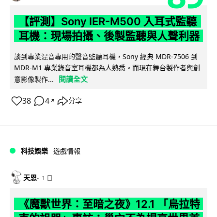
【評測】Sony IER-M500 入耳式監聽
耳機：現場拍攝、後製監聽與人聲利器
談到專業混音專用的聲音監聽耳機，Sony 經典 MDR-7506 到
MDR-M1 專業錄音室耳機都為人熟悉。而現在舞台製作者與創
閱讀全文
意影像製作...
38
4
分享
↗
科技娛樂
遊戲情報
天恩
1 日
《魔獸世界：至暗之夜》12.1 「烏拉特