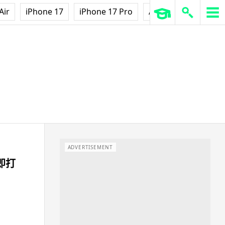
Air
iPhone 17
iPhone 17 Pro
AirPods Pro 3
Ap
ADVERTISEMENT
即打