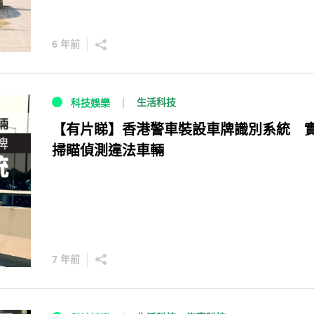
6 年前
生活科技
科技娛樂
【有片睇】香港警車裝設車牌識別系統 
掃瞄偵測違法車輛
7 年前