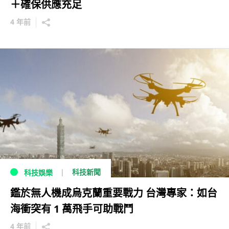
＋確保供應充足
4 年前
科技新聞
科技娛樂
鑑於無人機成烏克蘭重要戰力 台灣專家：如台
海衝突有 1 萬飛手可助戰鬥
4 年前