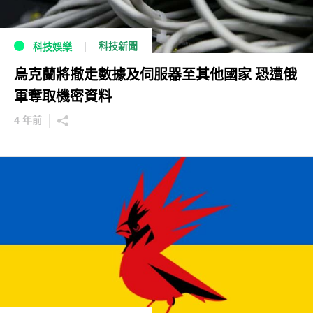
科技新聞
科技娛樂
烏克蘭將撤走數據及伺服器至其他國家 恐遭俄
軍奪取機密資料
4 年前