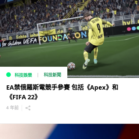
科技新聞
科技娛樂
EA禁俄羅斯電競手參賽 包括《Apex》和
《FIFA 22》
4 年前