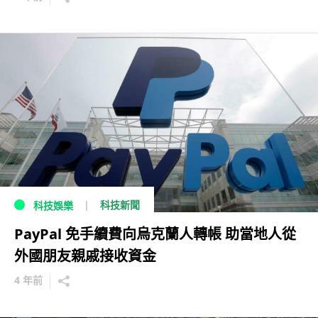
科技新聞
科技娛樂
PayPal 免手續費向烏克蘭人轉帳 助當地人從
外國朋友親戚接收資金
4 年前