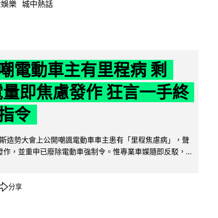
活娛樂
城中熱話
嘲電動車主有里程病 剩
 電量即焦慮發作 狂言一手終
指令
斯造勢大會上公開嘲諷電動車車主患有「里程焦慮病」，聲
便發作，並重申已廢除電動車強制令。惟專業車媒隨即反駁，...
分享