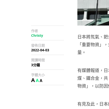
作者
Christy
日本將氖氣、鈀
「重要物資」，
發佈日期
2022-04-03
量。
閱讀時間
3分鐘
有媒體報道，日
字體大小
煤、鐵合金，共
A
A
A
物資」，以防因
有見及此，日本