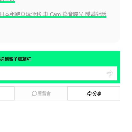
日本租跑車玩漂移 車 Cam 錄音曝光 隱瞞對話
📮
送到電子郵箱
看留言
分享