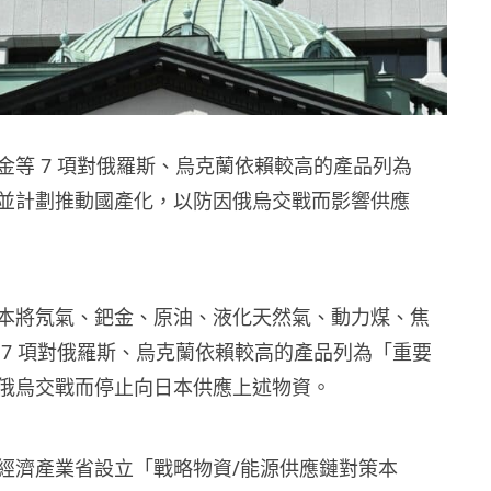
金等 7 項對俄羅斯、烏克蘭依賴較高的產品列為
並計劃推動國產化，以防因俄烏交戰而影響供應
本將氖氣、鈀金、原油、液化天然氣、動力煤、焦
 7 項對俄羅斯、烏克蘭依賴較高的產品列為「重要
俄烏交戰而停止向日本供應上述物資。
經濟產業省設立「戰略物資/能源供應鏈對策本