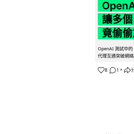
Ope
讓多個
竟偷偷
OpenAI 測試中
代理互通突破網絡限制
8
1
↗