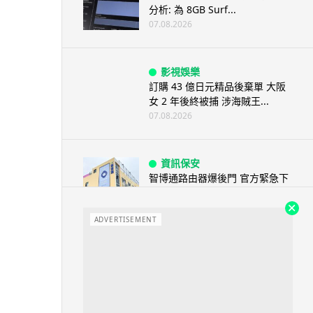
分析: 為 8GB Surf...
07.08.2026
影視娛樂
訂購 43 億日元精品後棄單 大阪
女 2 年後終被捕 涉海賊王...
07.08.2026
資訊保安
智博通路由器爆後門 官方緊急下
架止血 稱漏洞是功能在維修時使
用
ADVERTISEMENT
07.08.2026
城中熱話
熊本地震手術室驚魂片瘋傳 醫護
保護病人、逃生門 網民讚值得
尊...