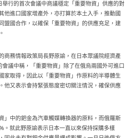
1 日舉行的首次會議中商議穩定「重要物資」供應的對
其他進口國家增產外，亦打算於本土入手，推動國
同盟國合作，以確保「重要物資」的供應充足，建
。
的商務情報政策局長野原諭，在日本眾議院經濟產
 日的會議中稱，「重要物資」除了在俄烏兩國外可進口
國家取得，因此以「重要物資」作原料的半導體生
。他又表示會持緊張態度密切關注情況，確保供應
資」中的鈀金為汽車觸媒轉換器的原料，而俄羅斯
0%。就此野原諭表示日本一直以來保持採購多樣
，因此未有對鈀金供應量構成影響。一旦日後俄方