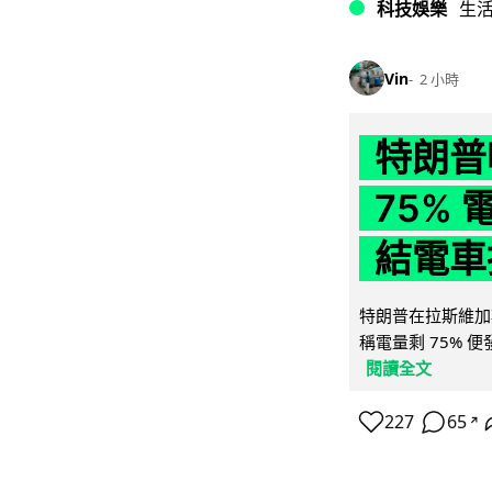
科技娛樂
生
Vin
2 小時
特朗普
75%
結電車
特朗普在拉斯維加
稱電量剩 75% 
閱讀全文
227
65
↗