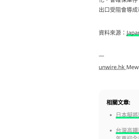
出口受阻會導成
資料來源：
Japa
—
unwire.hk
Mew
相關文章:
日本擬將
台灣高鐵新
年再迎全