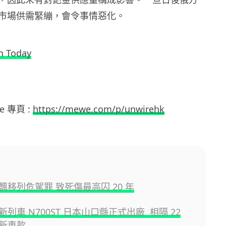
市場供需緊繃，會令事情惡化。
n Today
e 專頁 :
https://mewe.com/p/unwirehk
飄移列危駕罪 致死傷最高囚 20 年
列車 N700ST 日本山口縣正式出廠 相隔 22
新車款