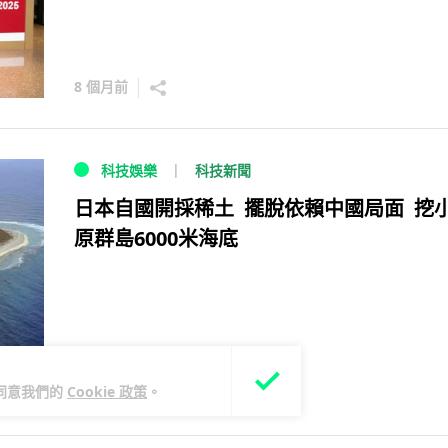
8 個月前
科技新聞
科技娛樂
日本自國開採稀土 擺脫依賴中國局面 挖
原群島6000米海底
您同意我們的
Cookie 政策
。
4 年前