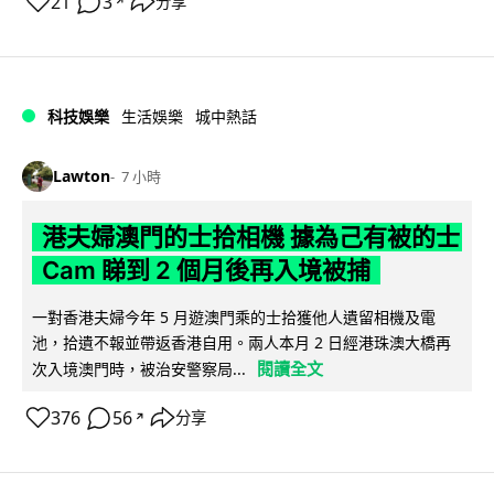
21
3
分享
↗
科技娛樂
生活娛樂
城中熱話
Lawton
7 小時
港夫婦澳門的士拾相機 據為己有被的士
Cam 睇到 2 個月後再入境被捕
一對香港夫婦今年 5 月遊澳門乘的士拾獲他人遺留相機及電
池，拾遺不報並帶返香港自用。兩人本月 2 日經港珠澳大橋再
閱讀全文
次入境澳門時，被治安警察局...
376
56
分享
↗