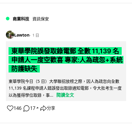
商業科技
資訊保安
Lawton
1 日
東華學院誤發取錄電郵 全數 11,139 名
申請人一度空歡喜 專家:人為疏忽+系統
防護缺失
東華學院今日（5 日）大學聯招放榜之際，因人為疏忽向全數
11,139 名課程申請人錯誤發出取錄通知電郵，令大批考生一度
閱讀全文
以為獲得學位取錄，事...
146
17
分享
↗