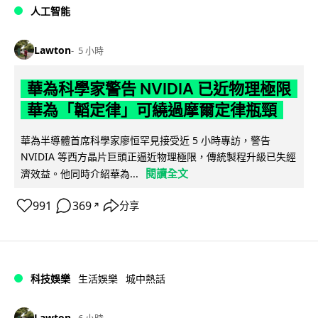
人工智能
Lawton
5 小時
華為科學家警告 NVIDIA 已近物理極限
華為「韜定律」可繞過摩爾定律瓶頸
華為半導體首席科學家廖恒罕見接受近 5 小時專訪，警告
NVIDIA 等西方晶片巨頭正逼近物理極限，傳統製程升級已失經
閱讀全文
濟效益。他同時介紹華為...
991
369
分享
↗
科技娛樂
生活娛樂
城中熱話
Lawton
6 小時