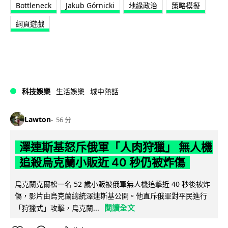
Bottleneck
Jakub Górnicki
地緣政治
策略模擬
網頁遊戲
科技娛樂
生活娛樂
城中熱話
Lawton
56 分
澤連斯基怒斥俄軍「人肉狩獵」 無人機
追殺烏克蘭小販近 40 秒仍被炸傷
烏克蘭克爾松一名 52 歲小販被俄軍無人機追擊近 40 秒後被炸
傷，影片由烏克蘭總統澤連斯基公開。他直斥俄軍對平民進行
閱讀全文
「狩獵式」攻擊，烏克蘭...