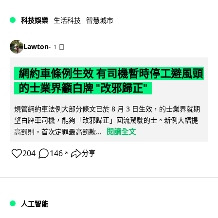
科技娛樂
生活科技
智慧城市
Lawton
1 日
網約車條例生效 有司機暫時停工避風頭
的士業界籲白牌 "改邪歸正"
規管網約車法例大部分條文已於 8 月 3 日生效，的士業界就期
望白牌車司機，能夠「改邪歸正」回流駕駛的士。新例大幅提
閱讀全文
高罰則，首次定罪最高罰款...
204
146
分享
↗
人工智能