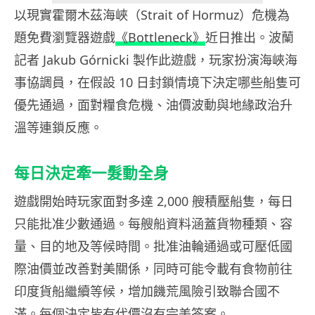
以現實霍爾木茲海峽（Strait of Hormuz）危機為
題免費瀏覽器遊戲
《Bottleneck》
近日推出。波蘭
記者 Jakub Górnicki 製作此遊戲，玩家扮演海峽海
事協調員，在假設 10 日封鎖情境下決定哪些船隻可
優先通過，面對糧食危機、油價波動與地緣政治升
溫等連鎖反應。
每日決定牽一髮動全身
遊戲開始時玩家面對多達 2,000 艘積壓船隻，每日
只能批准少數通過。每艘船資料涵蓋貨物種類、容
量、目的地及等候時間。批准油輪通過或可壓低國
際油價並改善對美關係，同時可能令載有食物前往
印度貨船繼續等候，增加饑荒風險引致聯合國不
滿。每個決定皆有代價沒有完美答案。