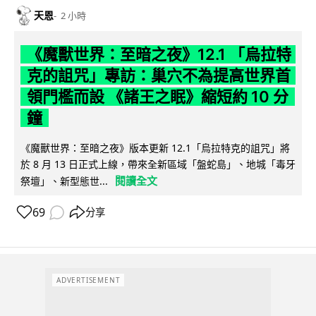
天恩
2 小時
《魔獸世界：至暗之夜》12.1 「烏拉特
克的詛咒」專訪：巢穴不為提高世界首
領門檻而設 《諸王之眠》縮短約 10 分
鐘
《魔獸世界：至暗之夜》版本更新 12.1「烏拉特克的詛咒」將
於 8 月 13 日正式上線，帶來全新區域「盤蛇島」、地城「毒牙
閱讀全文
祭壇」、新型態世...
69
分享
ADVERTISEMENT