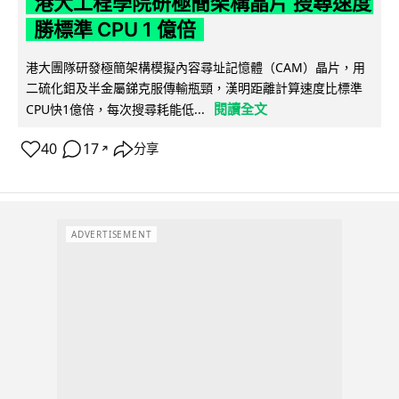
港大工程學院研極簡架構晶片 搜尋速度
勝標準 CPU 1 億倍
港大團隊研發極簡架構模擬內容尋址記憶體（CAM）晶片，用
二硫化鉬及半金屬銻克服傳輸瓶頸，漢明距離計算速度比標準
閱讀全文
CPU快1億倍，每次搜尋耗能低...
40
17
分享
↗
ADVERTISEMENT