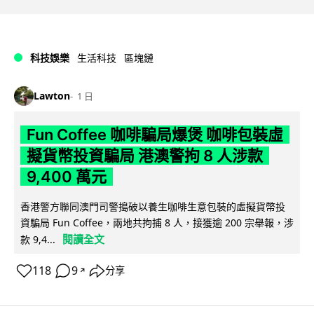
科技娛樂
生活科技
區塊鏈
Lawton
1 日
Fun Coffee 咖啡騙局爆煲 咖啡包裝虛
擬貨幣投資騙局 港澳警拘 8 人涉款
9,400 萬元
香港警方聯同澳門司警搗破以養生咖啡生意包裝的虛擬貨幣投
資騙局 Fun Coffee，兩地共拘捕 8 人，接獲逾 200 宗舉報，涉
閱讀全文
款 9,4...
118
9
分享
↗