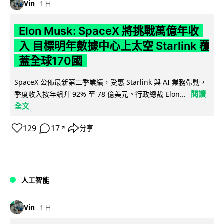
Vin
1 日
Elon Musk: SpaceX 將挑戰萬億年收
入 目標明年數據中心上太空 Starlink 覆
蓋全球170國
SpaceX 公佈最新第二季業績，受惠 Starlink 與 AI 業務帶動，
閱讀
季度收入按年飆升 92% 至 78 億美元。行政總裁 Elon...
全文
129
17
分享
↗
人工智能
Vin
1 日