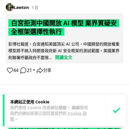
Lawton
1 日
白宮拒測中國開放 AI 模型 業界質疑安
全框架選擇性執行
彭博社報道，白宮通知美國頂尖 AI 公司，中國開發的開放權重
模型將不納入特朗普政府新 AI 安全框架的測試範圍。美國業界
閱讀全文
則聯署呼籲政府不要限...
44
21
分享
↗
人工智能
本網站正使用 Cookie
我們使用 Cookie 改善網站體驗。 繼續使用
我們的網站即表示您同意我們的
Cookie 政
Vin
1 日
策
。