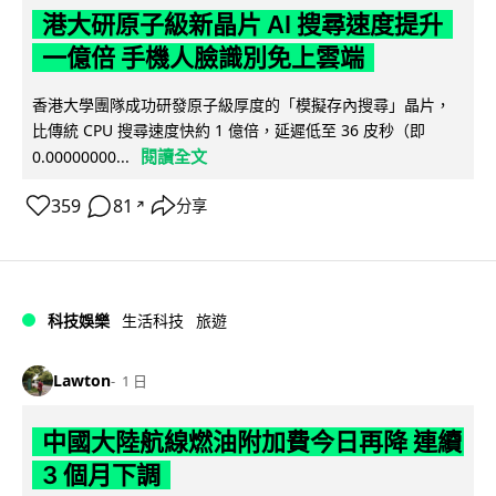
港大研原子級新晶片 AI 搜尋速度提升
一億倍 手機人臉識別免上雲端
香港大學團隊成功研發原子級厚度的「模擬存內搜尋」晶片，
比傳統 CPU 搜尋速度快約 1 億倍，延遲低至 36 皮秒（即
閱讀全文
0.00000000...
359
81
分享
↗
科技娛樂
生活科技
旅遊
Lawton
1 日
中國大陸航線燃油附加費今日再降 連續
3 個月下調