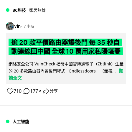
3C科技
家居無線
Vin
7 小時
逾 20 款平價路由器爆後門 每 35 秒自
動連線回中國 全球 10 萬用家私隱堪憂
網絡安全公司 VulnCheck 揭發中國智博通電子（Zbtlink）生產
閱
的 20 多款路由器內置後門程式「Endlessdoors」（無盡...
讀全文
710
177
分享
↗
人工智能