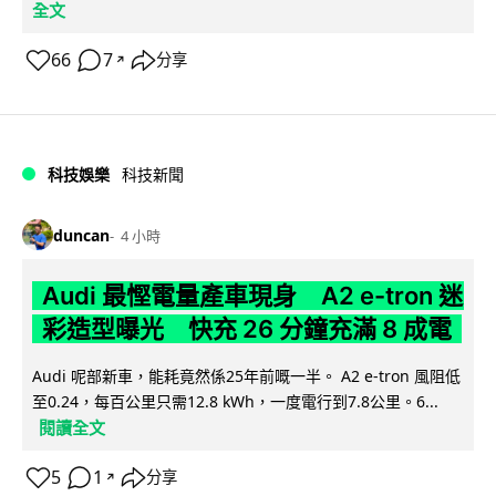
全文
66
7
分享
↗
科技娛樂
科技新聞
duncan
4 小時
Audi 最慳電量產車現身 A2 e-tron 迷
彩造型曝光 快充 26 分鐘充滿 8 成電
Audi 呢部新車，能耗竟然係25年前嘅一半。 A2 e-tron 風阻低
至0.24，每百公里只需12.8 kWh，一度電行到7.8公里。6...
閱讀全文
5
1
分享
↗