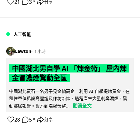
21
3
分享
↗
人工智能
Lawton
1 小時
中國湖北男自學 AI 「煉金術」 屋內煉
金冒濃煙驚動全區
中國湖北黃石一名男子見金價高企，利用 AI 自學提煉黃金，在
租住單位私設高壓爐及作坊冶煉，過程產生大量刺鼻濃煙，驚
閱讀全文
動鄰居報警。警方到場揭發整...
28
5
分享
↗