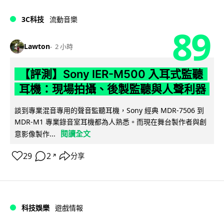
3C科技
流動音樂
89
Lawton
2 小時
【評測】Sony IER-M500 入耳式監聽
耳機：現場拍攝、後製監聽與人聲利器
談到專業混音專用的聲音監聽耳機，Sony 經典 MDR-7506 到
MDR-M1 專業錄音室耳機都為人熟悉。而現在舞台製作者與創
閱讀全文
意影像製作...
29
2
分享
↗
科技娛樂
遊戲情報