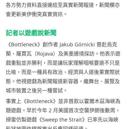
各方勢力資料直接連結至真實新聞報道，新聞欄亦
會更新美伊衝突真實資訊。
記者以遊戲說新聞
《Bottleneck》創作者 Jakub Górnicki 曾赴烏克
蘭、羅賈瓦（Rojava）及美墨邊境採訪。他表示遊
戲重點並非勝利，而是讓玩家理解咽喉要道不只是
比喻，而是一種具有政治、經濟與人道後果實際狀
態。他視遊戲為新聞報道新容器，繼舞台、展覽及
城市裝置之後另一種嘗試。
事實上《Bottleneck》並非首款以霍爾木茲海峽為
題遊戲。早於今年 2 月美國首次空襲伊朗後數周，
掃雷仿製遊戲《Sweep the Strait》已率先以海峽
形狀地圖作棋盤推出反應同樣迅速。