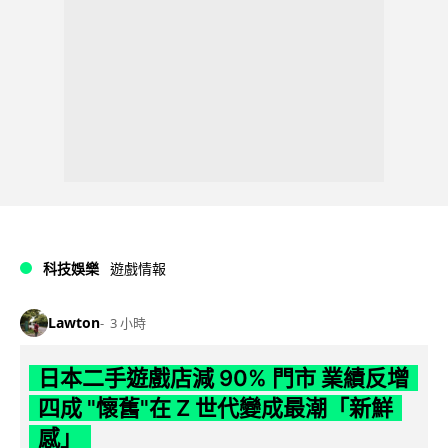
科技娛樂
遊戲情報
Lawton
3 小時
日本二手遊戲店減 90% 門市 業績反增
四成 "懷舊"在 Z 世代變成最潮「新鮮
感」