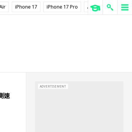
Air
iPhone 17
iPhone 17 Pro
AirPods Pro 3
Ap
ADVERTISEMENT
預測速