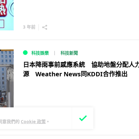
3 年前
科技新聞
科技娛樂
日本降雨事前感應系統 協助地盤分配人
源 Weather News同KDDI合作推出
您同意我們的
Cookie 政策
。
8 年前