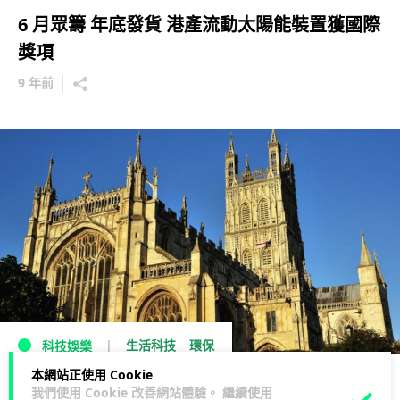
6 月眾籌 年底發貨 港產流動太陽能裝置獲國際
獎項
9 年前
生活科技
環保
科技娛樂
本網站正使用 Cookie
哈利波特電影場景 千年歷史教堂為減碳出分力
我們使用 Cookie 改善網站體驗。 繼續使用