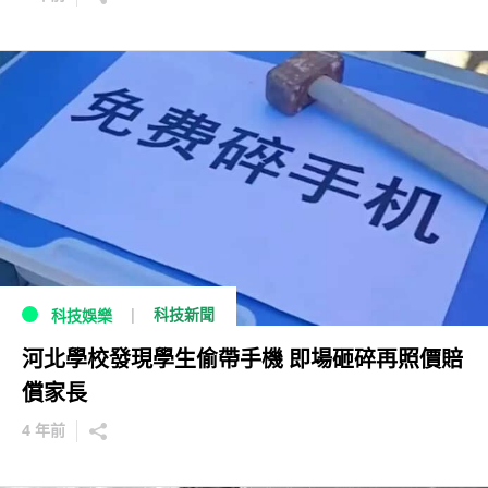
科技新聞
科技娛樂
河北學校發現學生偷帶手機 即場砸碎再照價賠
償家長
4 年前