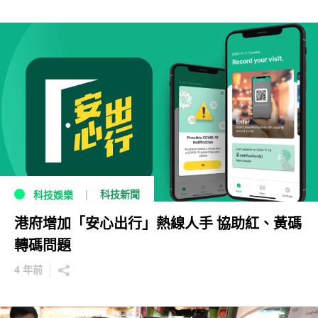
科技新聞
科技娛樂
港府增加「安心出行」熱線人手 協助紅、黃碼
轉碼問題
4 年前