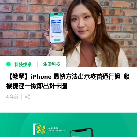
生活科技
科技娛樂
【教學】iPhone 最快方法出示疫苗通行證 鎖
機捷徑一撳即出針卡圖
4 年前