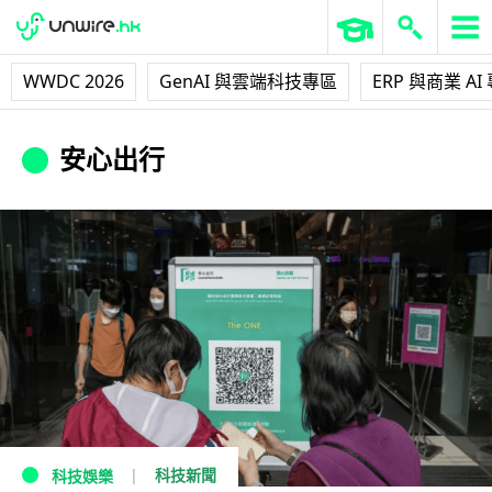
WWDC 2026
GenAI 與雲端科技專區
ERP 與商業 AI
安心出行
科技新聞
科技娛樂