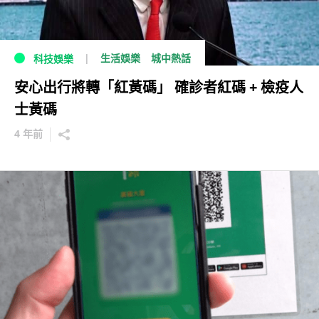
生活娛樂
城中熱話
科技娛樂
安心出行將轉「紅黃碼」 確診者紅碼 + 檢疫人
士黃碼
4 年前