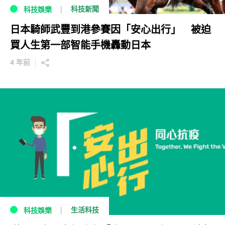
科技新聞
科技娛樂
日本騎師武豐到港參賽因「安心出行」 被迫
買人生第一部智能手機轟動日本
4 年前
生活科技
科技娛樂