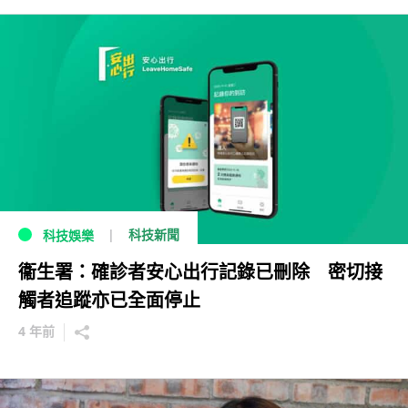
科技新聞
科技娛樂
衞生署：確診者安心出行記錄已刪除 密切接
觸者追蹤亦已全面停止
4 年前