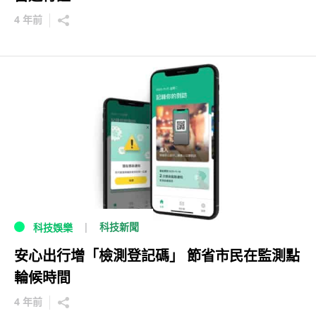
4 年前
科技新聞
科技娛樂
安心出行增「檢測登記碼」 節省市民在監測點
輪候時間
4 年前