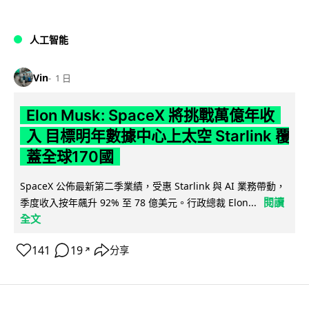
人工智能
Vin
1 日
Elon Musk: SpaceX 將挑戰萬億年收
入 目標明年數據中心上太空 Starlink 覆
蓋全球170國
SpaceX 公佈最新第二季業績，受惠 Starlink 與 AI 業務帶動，
閱讀
季度收入按年飆升 92% 至 78 億美元。行政總裁 Elon...
全文
141
19
分享
↗