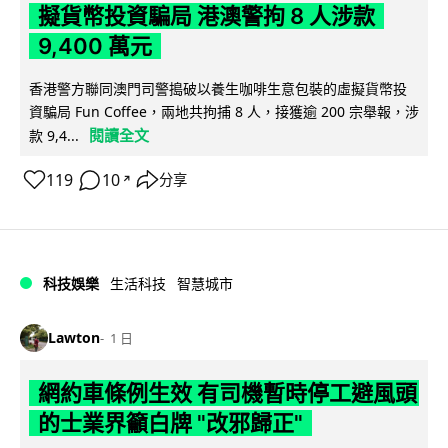
擬貨幣投資騙局 港澳警拘 8 人涉款
9,400 萬元
香港警方聯同澳門司警搗破以養生咖啡生意包裝的虛擬貨幣投
資騙局 Fun Coffee，兩地共拘捕 8 人，接獲逾 200 宗舉報，涉
閱讀全文
款 9,4...
119
10
分享
↗
科技娛樂
生活科技
智慧城市
Lawton
1 日
網約車條例生效 有司機暫時停工避風頭
的士業界籲白牌 "改邪歸正"