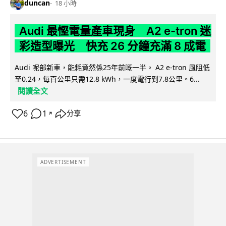
duncan
18 小時
Audi 最慳電量產車現身 A2 e-tron 迷
彩造型曝光 快充 26 分鐘充滿 8 成電
Audi 呢部新車，能耗竟然係25年前嘅一半。 A2 e-tron 風阻低
至0.24，每百公里只需12.8 kWh，一度電行到7.8公里。6...
閱讀全文
6
1
分享
↗
ADVERTISEMENT