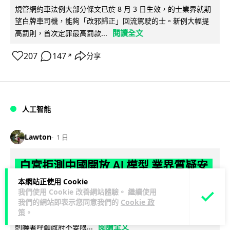
規管網約車法例大部分條文已於 8 月 3 日生效，的士業界就期
望白牌車司機，能夠「改邪歸正」回流駕駛的士。新例大幅提
閱讀全文
高罰則，首次定罪最高罰款...
207
147
分享
↗
人工智能
Lawton
1 日
白宮拒測中國開放 AI 模型 業界質疑安
全框架選擇性執行
本網站正使用 Cookie
我們使用 Cookie 改善網站體驗。 繼續使用
我們的網站即表示您同意我們的
Cookie 政
彭博社報道，白宮通知美國頂尖 AI 公司，中國開發的開放權重
策
。
模型將不納入特朗普政府新 AI 安全框架的測試範圍。美國業界
閱讀全文
則聯署呼籲政府不要限...