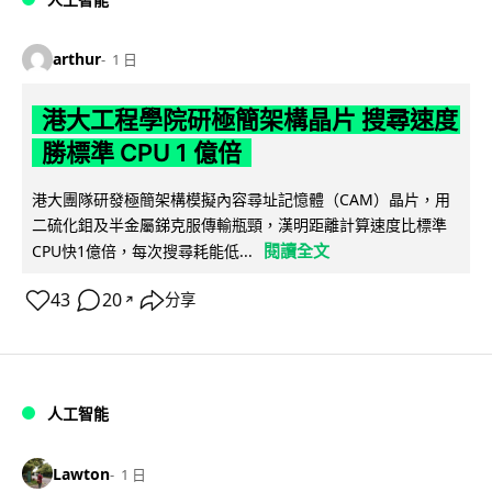
arthur
1 日
港大工程學院研極簡架構晶片 搜尋速度
勝標準 CPU 1 億倍
港大團隊研發極簡架構模擬內容尋址記憶體（CAM）晶片，用
二硫化鉬及半金屬銻克服傳輸瓶頸，漢明距離計算速度比標準
閱讀全文
CPU快1億倍，每次搜尋耗能低...
43
20
分享
↗
人工智能
Lawton
1 日