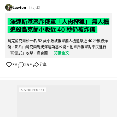
Lawton
14 小時
澤連斯基怒斥俄軍「人肉狩獵」 無人機
追殺烏克蘭小販近 40 秒仍被炸傷
烏克蘭克爾松一名 52 歲小販被俄軍無人機追擊近 40 秒後被炸
傷，影片由烏克蘭總統澤連斯基公開。他直斥俄軍對平民進行
閱讀全文
「狩獵式」攻擊，烏克蘭...
79
25
分享
↗
ADVERTISEMENT