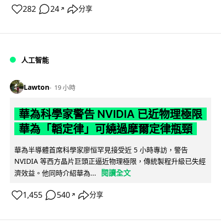
282
24
分享
↗
人工智能
Lawton
19 小時
華為科學家警告 NVIDIA 已近物理極限
華為「韜定律」可繞過摩爾定律瓶頸
華為半導體首席科學家廖恒罕見接受近 5 小時專訪，警告
NVIDIA 等西方晶片巨頭正逼近物理極限，傳統製程升級已失經
閱讀全文
濟效益。他同時介紹華為...
1,455
540
分享
↗