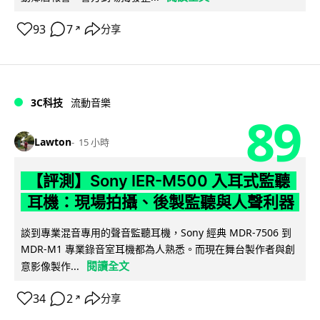
93
7
分享
↗
3C科技
流動音樂
89
Lawton
15 小時
【評測】Sony IER-M500 入耳式監聽
耳機：現場拍攝、後製監聽與人聲利器
談到專業混音專用的聲音監聽耳機，Sony 經典 MDR-7506 到
MDR-M1 專業錄音室耳機都為人熟悉。而現在舞台製作者與創
閱讀全文
意影像製作...
34
2
分享
↗