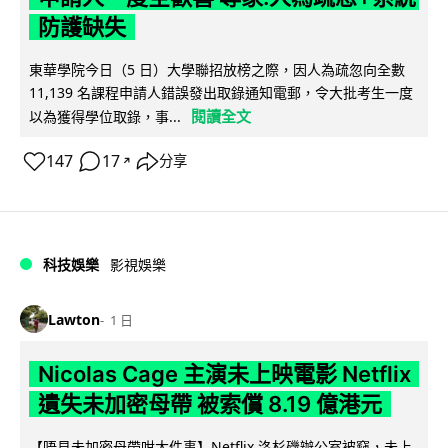
防護缺失
東華學院今日（5 日）大學聯招放榜之際，因人為疏忽向全數
11,139 名課程申請人錯誤發出取錄通知電郵，令大批考生一度
閱讀全文
以為獲得學位取錄，事...
147
17
分享
↗
科技娛樂
影視娛樂
Lawton
1 日
Nicolas Cage 主演未上映電影 Netflix
遺失未加密母帶 被索償 8.19 億港元
【唔見未加密母帶咁大件事】Netflix 洛杉磯辦公室被竊，未上