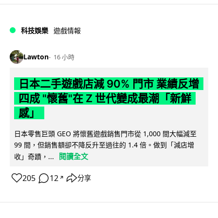
科技娛樂
遊戲情報
Lawton
16 小時
日本二手遊戲店減 90% 門市 業績反增
四成 "懷舊"在 Z 世代變成最潮「新鮮
感」
日本零售巨頭 GEO 將懷舊遊戲銷售門市從 1,000 間大幅減至
99 間，但銷售額卻不降反升至過往的 1.4 倍。做到「減店增
閱讀全文
收」奇蹟，...
205
12
分享
↗