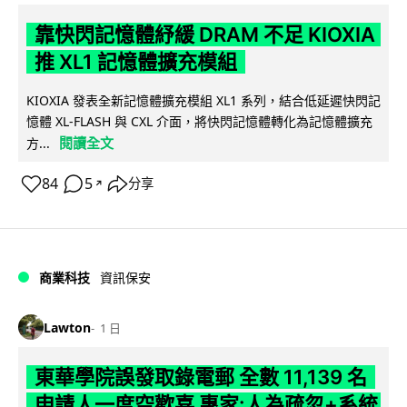
靠快閃記憶體紓緩 DRAM 不足 KIOXIA
推 XL1 記憶體擴充模組
KIOXIA 發表全新記憶體擴充模組 XL1 系列，結合低延遲快閃記
憶體 XL-FLASH 與 CXL 介面，將快閃記憶體轉化為記憶體擴充
閱讀全文
方...
84
5
分享
↗
商業科技
資訊保安
Lawton
1 日
東華學院誤發取錄電郵 全數 11,139 名
申請人一度空歡喜 專家:人為疏忽+系統