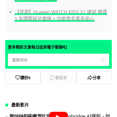
【評測】Huawei WATCH KIDS X1 速試 暌違
5 年國際版兒童錶 + 功能齊全家長安心
📮
更多精彩文章每日送到電子郵箱
讚好
0
看留言
分享
最新影片