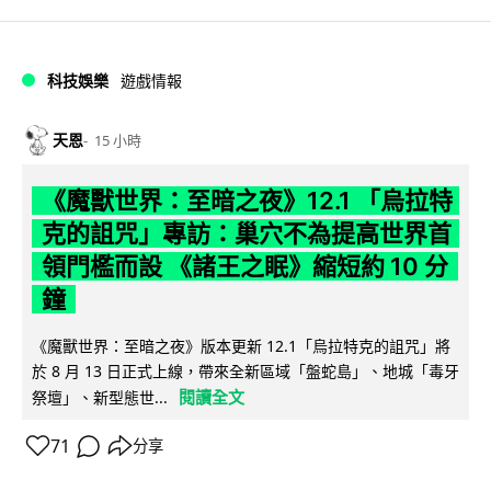
科技娛樂
遊戲情報
天恩
15 小時
《魔獸世界：至暗之夜》12.1 「烏拉特
克的詛咒」專訪：巢穴不為提高世界首
領門檻而設 《諸王之眠》縮短約 10 分
鐘
《魔獸世界：至暗之夜》版本更新 12.1「烏拉特克的詛咒」將
於 8 月 13 日正式上線，帶來全新區域「盤蛇島」、地城「毒牙
閱讀全文
祭壇」、新型態世...
71
分享