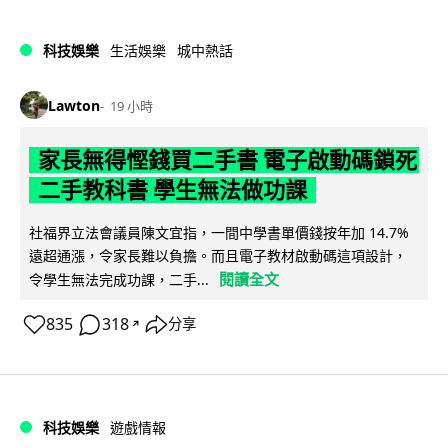
科技娛樂
生活娛樂
城中熱話
Lawton
19 小時
家長無得慳錢買二手書 電子啟動碼鎖死
二手教科書 學生無法做功課
社福界立法會議員陳文宜指，一間中學書單價錢按年加 14.7%
遠超通漲，令家長難以負擔。而且電子教材啟動碼這項設計，
閱讀全文
令學生無法完成功課，二手...
835
318
分享
↗
科技娛樂
遊戲情報