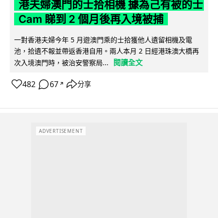
港夫婦澳門的士拾相機 據為己有被的士
Cam 睇到 2 個月後再入境被捕
一對香港夫婦今年 5 月遊澳門乘的士拾獲他人遺留相機及電
池，拾遺不報並帶返香港自用。兩人本月 2 日經港珠澳大橋再
閱讀全文
次入境澳門時，被治安警察局...
482
67
分享
↗
ADVERTISEMENT