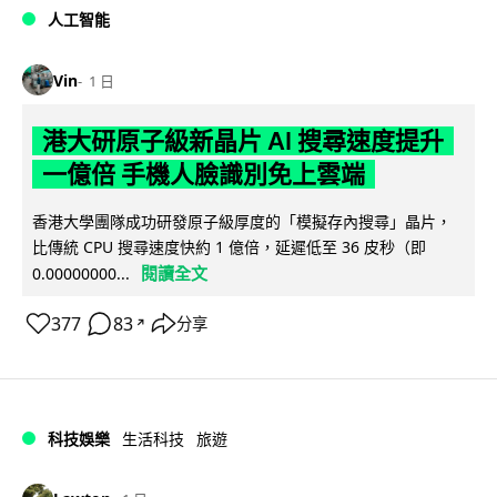
人工智能
Vin
1 日
港大研原子級新晶片 AI 搜尋速度提升
一億倍 手機人臉識別免上雲端
香港大學團隊成功研發原子級厚度的「模擬存內搜尋」晶片，
比傳統 CPU 搜尋速度快約 1 億倍，延遲低至 36 皮秒（即
閱讀全文
0.00000000...
377
83
分享
↗
科技娛樂
生活科技
旅遊