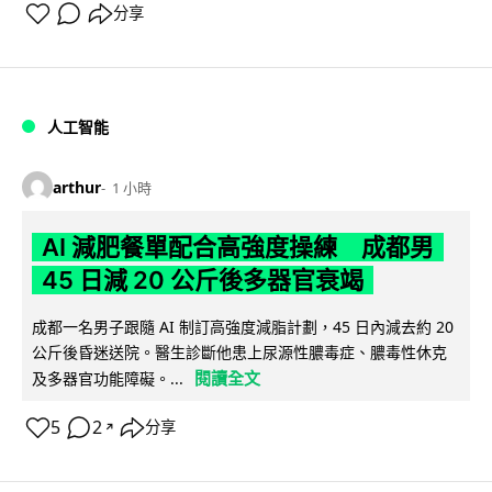
分享
人工智能
arthur
1 小時
AI 減肥餐單配合高強度操練 成都男
45 日減 20 公斤後多器官衰竭
成都一名男子跟隨 AI 制訂高強度減脂計劃，45 日內減去約 20
公斤後昏迷送院。醫生診斷他患上尿源性膿毒症、膿毒性休克
閱讀全文
及多器官功能障礙。...
5
2
分享
↗