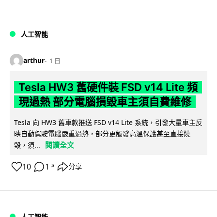
人工智能
arthur
1 日
Tesla HW3 舊硬件裝 FSD v14 Lite 頻
現過熱 部分電腦損毀車主須自費維修
Tesla 向 HW3 舊車款推送 FSD v14 Lite 系統，引發大量車主反
映自動駕駛電腦嚴重過熱，部分更觸發高溫保護甚至直接燒
閱讀全文
毀，須...
10
1
分享
↗
人工智能