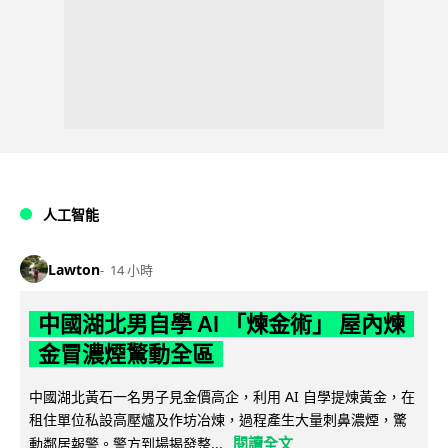
人工智能
Lawton
14 小時
中國湖北男自學 AI 「煉金術」 屋內煉
金冒濃煙驚動全區
中國湖北黃石一名男子見金價高企，利用 AI 自學提煉黃金，在
租住單位私設高壓爐及作坊冶煉，過程產生大量刺鼻濃煙，驚
閱讀全文
動鄰居報警。警方到場揭發整...