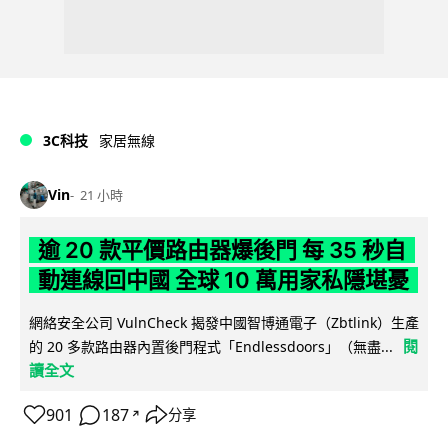
3C科技
家居無線
Vin
21 小時
逾 20 款平價路由器爆後門 每 35 秒自
動連線回中國 全球 10 萬用家私隱堪憂
網絡安全公司 VulnCheck 揭發中國智博通電子（Zbtlink）生產
閱
的 20 多款路由器內置後門程式「Endlessdoors」（無盡...
讀全文
901
187
分享
↗